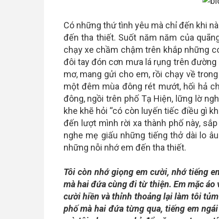
Có những thứ tình yêu mà chỉ đến khi nào
đến tha thiết. Suốt năm năm của quãng 
chạy xe chầm chậm trên khắp những con
đôi tay đón cơn mưa lá rụng trên đường
mơ, mang gửi cho em, rồi chạy về tron
một đêm mùa đông rét mướt, hối hả chỉ
đông, ngồi trên phố Tạ Hiện, lững lờ ng
khe khẽ hỏi “có còn luyến tiếc điều gì 
đến lượt mình rời xa thành phố này, sắp 
nghe mẹ giấu những tiếng thở dài lo â
những nỗi nhớ em đến tha thiết.
Tôi còn nhớ giọng em cười, nhớ tiếng 
mà hai đứa cùng đi từ thiện. Em mặc áo 
cười hiền và thỉnh thoảng lại làm tôi tủ
phố mà hai đứa từng qua, tiếng em ngá