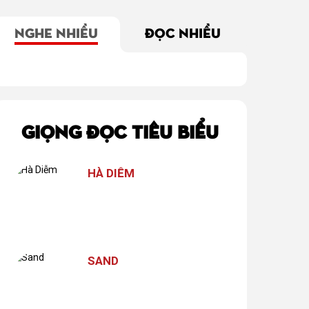
NGHE NHIỀU
ĐỌC NHIỀU
u để anh
CXAN 226: Nếu
Quỷ Tướng _ Phần
Vâng
 em? -
anh yêu một cô
4
ph
 1
nàng chân ngắn
GIỌNG ĐỌC TIÊU BIỂU
HÀ DIỄM
SAND