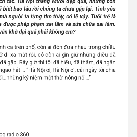
ích tắc. Hà Nội tháng Mười đẹp quá, những con
biết bao lâu rồi chúng ta chưa gặp lại. Tình yêu
à người ta từng tìm thấy, có lẽ vậy. Tuổi trẻ là
a được phép phạm sai lầm và sửa chữa sai lầm.
 vẫn khờ dại quá phải không em?
ình ca trên phố, còn ai đón đưa nhau trong chiều
lỡ đi xa mất rồi, có còn ai gìn giữ những điều đã
đã gặp. Bây giờ thì tôi đã hiểu, đã thấm, đã ngẩn
ao hát … “Hà Nội ơi, Hà Nội ơi, cái ngày tôi chia
nuối…những kỷ niệm một thời nông nổi…”