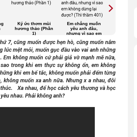
ng
Ký ức thơm mùi
Em chẳng muốn
Mất bao lâ
h
hương thảo (Phần
yêu anh đâu,
tìm thấy
1)
nhưng vì sao em
phần
không dừng lại
thứ 7, cũng muốn được hẹn hò, cũng muốn nắm
được? (Thì thầm
401)
g lúc mệt mỏi, muốn gục đầu vào vai anh những
h. Em không muốn cứ phải giả vờ mạnh mẽ nữa,
ao trong khi em thực sự không ổn, em không
những khi em bế tắc, không muốn phải đếm từng
, không muốn xa anh nữa. Nhưng x
a nhau, đôi
t thúc.
Xa nhau, để học cách yêu thương và học
a yêu nhau. Phải không anh?