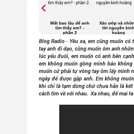
TEEN CHAT 4 - Có
Mất bao lâu để anh
Xác ướp và nhữ
nhiều thứ để đánh
tìm thấy em? -
lời nguyền kin
đổi, tại sao luôn là
phần 2
hoàng
tình yêu?
Blog Radio
-
Yêu xa, em cũng muốn có 
tay anh đi dạo, cũng muốn ôm anh nhữn
lúc yếu đuối, em muốn có anh bên cạn
em không muốn gồng mình bảo không s
muốn cứ phải tự vòng tay ôm lấy mình 
ngày để được gặp anh. Em không muốn
khi chỉ là tạm dừng chứ chưa hẳn là kế
cách tìm về với nhau.
Xa nhau, để mai t