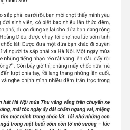
 sắp phải xa rời rồi, bạn mới chợt thấy mình yêu
đời sinh viên, có biết bao nhiêu lần thức đêm,
 phố, được dừng xe lại cho đứa bạn dang rộng
 Hoàng Diệu, được chạy tới chợ hoa lúc sớm tinh
g chốc lát. Được đưa một đứa bạn khác đi xuyên
 vì người ta sắp phải xa Hà Nội. Một ngày mùa
he những tiếng nhạc réo rắt vang lên đâu đấy rồi
không?” . Còn bây giờ thì, chẳng mấy chốc nữa mà
đến lượt chia tay, rồi lang thang những lần cuối,
u và nghe chính mình nhiều đêm trằn trọc trong
em hát Hà Nội mùa Thu văng vẳng trên chuyến xe
vàng, mái tóc ngày ấy dài chấm ngang vai, miệng
m tỉm một mình trong chốc lát. Tôi nhớ những con
i ngủ trong một buổi sớm còn tờ mờ sương – lúc