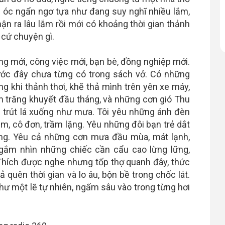
u óc ngẩn ngơ tựa như đang suy nghĩ nhiều lắm,
ận ra lâu lắm rồi mới có khoảng thời gian thảnh
 cứ chuyện gì.
g mới, công việc mới, bạn bè, đồng nghiệp mới.
ớc đây chưa từng có trong sách vở. Có những
ng khi thảnh thơi, khẽ thả mình trên yên xe máy,
m trăng khuyết đầu tháng, và những cơn gió Thu
trút lá xuống như mưa. Tôi yêu những ánh đèn
m, cô đơn, trầm lặng. Yêu những đôi bạn trẻ dắt
ng. Yêu cả những cơn mưa đầu mùa, mát lạnh,
gắm nhìn những chiếc cần cẩu cao lừng lững,
 Thích được nghe nhưng tốp thợ quanh đây, thức
 quên thời gian và lo âu, bộn bề trong chốc lát.
hư một lẽ tự nhiên, ngấm sâu vào trong từng hơi