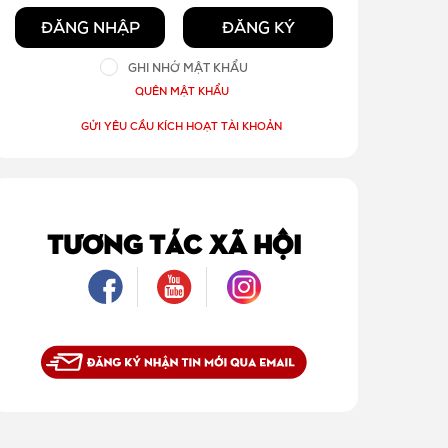
ĐĂNG NHẬP
ĐĂNG KÝ
GHI NHỚ MẬT KHẨU
QUÊN MẬT KHẨU
GỬI YÊU CẦU KÍCH HOẠT TÀI KHOẢN
TƯƠNG TÁC XÃ HỘI