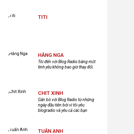
TITI
HẰNG NGA
Tôi đến với Blog Radio bằng một
tình yêu không bao giờ thay đổi.
CHIT XINH
Gắn bó với Blog Radio từ những
ngày đầu tiên bởi vì tôi yêu
blogradio và yêu cả các bạn
thính giả đã gắn bó và xây dựng
nên chương trình phát thanh xúc
cảm này!Cám ơn các bạn rất
TUẤN ANH
nhiều!