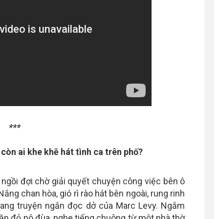
***
còn ai khe khẽ hát tình ca trên phố?
ngồi đợi chờ giải quyết chuyện công việc bên ô
ng chan hòa, gió rì rào hát bên ngoài, rung rinh
n trang truyện ngắn đọc dở của Marc Levy. Ngắm
hăn đỏ nô đùa, nghe tiếng chuông từ một nhà thờ