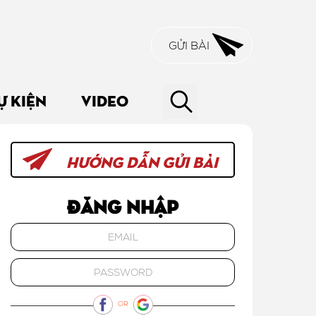
GỬI BÀI
Ự KIỆN
VIDEO
HƯỚNG DẪN GỬI BÀI
Đăng nhập
OR