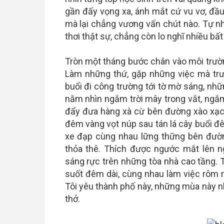
gần đấy vọng xa, ánh mắt cứ vu vơ, đầ
mà lại chẳng vương vấn chút nào. Tự nh
thơi thật sự, chẳng còn lo nghĩ nhiều bất
Tròn một tháng bước chân vào môi trườn
Làm những thứ, gặp những việc mà trư
buổi đi công trường tới tờ mờ sáng, nhữ
nằm nhìn ngắm trời mây trong vắt, ngắ
đẩy đưa hàng xà cừ bên đường xào xạc 
đêm vàng vọt núp sau tán lá cây buổi đê
xe đạp cùng nhau lững thững bên đườ
thỏa thê. Thích được ngước mắt lên n
sáng rực trên những tòa nhà cao tầng.
suốt đêm dài, cùng nhau làm việc rôm rả
Tôi yêu thành phố này, những mùa này n
thở.