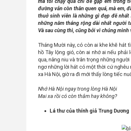
mà tôi chạy qua chỉ để gặp em trong t
đường vẫn còn thân quen quá, mà em, đã 
thuở sinh viên là những gì đẹp đẽ nhất m
những năm tháng rộng dài nhất người t
Và sau cùng thì, cũng bởi vì chúng mình
Tháng Mười này, có còn ai khe khẽ hát t
hồ Tây lộng gió, còn ai nhớ ai nếu phải 
qua, nâng niu và trân trọng những người 
ngơ những lời hát có một thời cứ nghêu ng
xa Hà Nội, giờ ra đi mới thấy lòng tiếc 
Nhớ Hà Nội ngay trong lòng Hà Nội
Mai xa rồi có còn thắm hay không?
Lá thư của thính giả Trung Dương