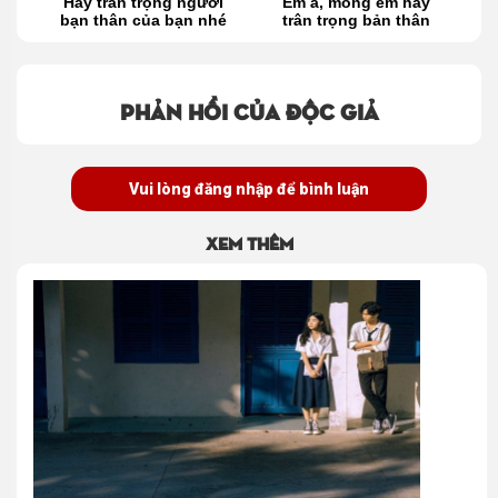
y
Hãy trân trọng người
Em à, mong em hãy
bạn thân của bạn nhé
trân trọng bản thân
a
mình
Phản hồi của độc giả
Vui lòng đăng nhập để bình luận
Xem thêm