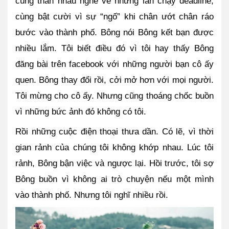
cùng than nhau nghe về những lần chạy deadline, 
cùng bật cười vì sự “ngố” khi chân ướt chân ráo 
bước vào thành phố. Bông nói Bông kết bạn được 
nhiều lắm. Tôi biết điều đó vì tôi hay thấy Bông 
đăng bài trên facebook với những người bạn cô ấy 
quen. Bông thay đổi rồi, cởi mở hơn với mọi người. 
Tôi mừng cho cô ấy. Nhưng cũng thoáng chốc buồn 
vì những bức ảnh đó không có tôi.
Rồi những cuộc điện thoại thưa dần. Có lẽ, vì thời 
gian rảnh của chúng tôi không khớp nhau. Lúc tôi 
rảnh, Bông bận việc và ngược lại. Hồi trước, tôi sợ 
Bông buồn vì không ai trò chuyện nếu một mình 
vào thành phố. Nhưng tôi nghĩ nhiều rồi. 