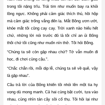
trong tôi nặng trĩu. Trái tim như muốn bay ra khỏi 
lồng ngực. Không phải cảm giác thích thú, hồi hộp 
mà cảm giác trống vắng đến lạ. Mắt Bông ươn ướt, 
khóe mắt tôi cũng cay cay. Trời xanh nào hiểu hết 
chứ, những lời nói trước đó là tôi chỉ an ủi Bông 
thôi chứ tôi cũng như muốn nín thở. Tôi hỏi Bông.
“Chúng ta sẽ còn gặp nhau chứ? Tớ vẫn muốn đi 
học, đi chơi cùng cậu.”.
“Chắc chắn rồi, mỗi dịp lễ, chúng ta sẽ về quê, vậy 
là gặp nhau”.
Câu trả lời của Bông khiến tôi nhói lên một tia hy 
vọng dù mong manh. Cả hai cùng bật cười, tựa vào 
nhau, cùng nhìn tán cây sồi cổ thụ. Tôi hỏi lại như 