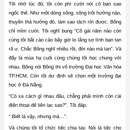
Tôi nhớ lúc đó, tôi còn phì cười nói cô bạn sao 
ngốc thế. Như một dòng sông, sông trôi hướng nào, 
thuyền thả hướng đó, làm sao tách rời được. Bông 
chỉ mỉm cười. Tôi nghĩ bụng “Cô gái năm nào còn 
cùng tôi bắt cào cào bây giờ lo lắng sợ tình bạn tan 
rã ư. Chắc Bông nghĩ nhiều rồi, đời nào mà tan”. Và 
đấy là mùa hạ cuối cùng chúng tôi học chung với 
nhau. Bông nói Bông thi vô trường Đại học Văn hóa 
TP.HCM. Còn tôi dự định sẽ chọn một trường đại 
học ở Đà Nẵng.
“Có xa cách gì nhau đâu, chẳng phải mình còn cái 
điện thoại để liên lạc sao?”. Tôi đáp.
“ Biết là vậy, nhưng mà…”.
Và chúng tôi tổ chức tiệc chia tay. Nói là tiệc cho 