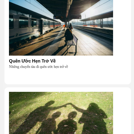
Quên Ước Hẹn Trở Về
Những chuyến tàu đi quên ước hẹn trở về