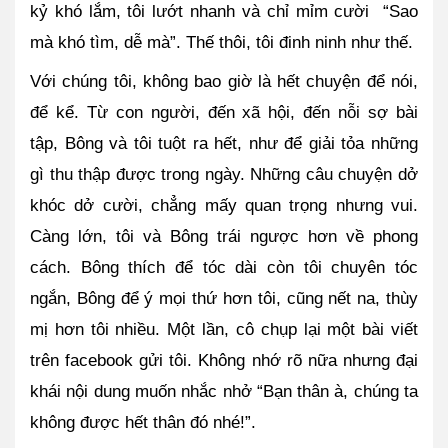
kỷ khó lắm, tôi lướt nhanh và chỉ mỉm cười  “Sao 
mà khó tìm, dễ mà”. Thế thôi, tôi đinh ninh như thế.
Với chúng tôi, không bao giờ là hết chuyện để nói, 
để kể. Từ con người, đến xã hội, đến nỗi sợ bài 
tập, Bông và tôi tuột ra hết, như để giải tỏa những 
gì thu thập được trong ngày. Những câu chuyện dở 
khóc dở cười, chẳng mấy quan trọng nhưng vui. 
Càng lớn, tôi và Bông trái ngược hơn về phong 
cách. Bông thích để tóc dài còn tôi chuyên tóc 
ngắn, Bông để ý mọi thứ hơn tôi, cũng nết na, thùy 
mị hơn tôi nhiều. Một lần, cô chụp lại một bài viết 
trên facebook gửi tôi. Không nhớ rõ nữa nhưng đại 
khái nội dung muốn nhắc nhở “Bạn thân à, chúng ta 
không được hết thân đó nhé!”.