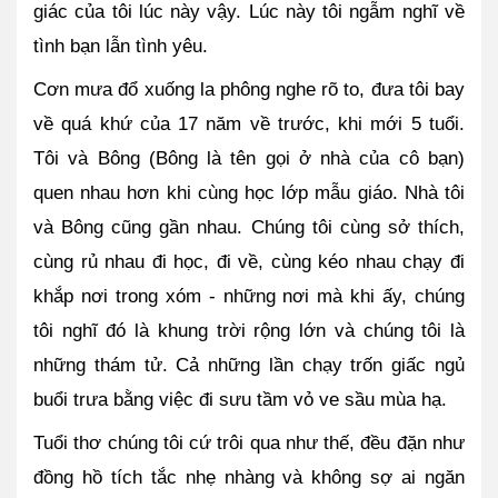
giác của tôi lúc này vậy. Lúc này tôi ngẫm nghĩ về 
tình bạn lẫn tình yêu.
Cơn mưa đổ xuống la phông nghe rõ to, đưa tôi bay 
về quá khứ của 17 năm về trước, khi mới 5 tuổi. 
Tôi và Bông (Bông là tên gọi ở nhà của cô bạn) 
quen nhau hơn khi cùng học lớp mẫu giáo. Nhà tôi 
và Bông cũng gần nhau. Chúng tôi cùng sở thích, 
cùng rủ nhau đi học, đi về, cùng kéo nhau chạy đi 
khắp nơi trong xóm - những nơi mà khi ấy, chúng 
tôi nghĩ đó là khung trời rộng lớn và chúng tôi là 
những thám tử. Cả những lần chạy trốn giấc ngủ 
buổi trưa bằng việc đi sưu tầm vỏ ve sầu mùa hạ.
Tuổi thơ chúng tôi cứ trôi qua như thế, đều đặn như 
đồng hồ tích tắc nhẹ nhàng và không sợ ai ngăn 