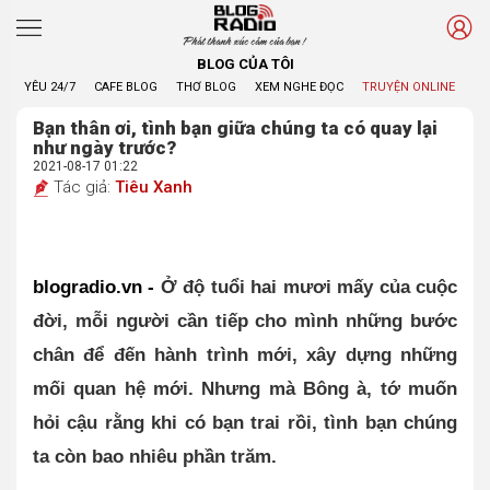
Phát thanh xúc cảm của bạn !
BLOG CỦA TÔI
YÊU 24/7
CAFE BLOG
THƠ BLOG
XEM NGHE ĐỌC
TRUYỆN ONLINE
BL
Bạn thân ơi, tình bạn giữa chúng ta có quay lại
như ngày trước?
2021-08-17 01:22
Tác giả:
Tiêu Xanh
blogradio.vn - 
Ở độ tuổi hai mươi mấy của cuộc 
đời, mỗi người cần tiếp cho mình những bước 
chân để đến hành trình mới, xây dựng những 
mối quan hệ mới. Nhưng mà Bông à, tớ muốn 
hỏi cậu rằng khi có bạn trai rồi, tình bạn chúng 
ta còn bao nhiêu phần trăm.