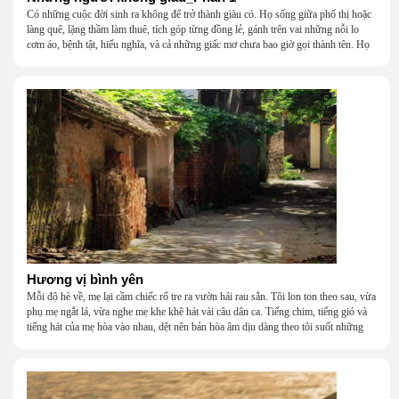
Có những cuộc đời sinh ra không để trở thành giàu có. Họ sống giữa phố thị hoặc
làng quê, lặng thầm làm thuê, tích góp từng đồng lẻ, gánh trên vai những nỗi lo
cơm áo, bệnh tật, hiếu nghĩa, và cả những giấc mơ chưa bao giờ gọi thành tên. Họ
khắc khẩu, cãi vã, bướng bỉnh, yếu đuối, rồi lại ôm nhau mà cười, mà khóc, mà
gắng gượng đi tiếp qua những mùa giông gió. Họ không giàu, nhưng họ dựng nên
một mái nhà bằng lòng thương, bằng sự nhẫn nại và một niềm tin cũ kỹ rằng: dẫu
nghèo đến đâu, cũng còn có nhau để quay về.
Hương vị bình yên
Mỗi độ hè về, mẹ lại cầm chiếc rổ tre ra vườn hái rau sắn. Tôi lon ton theo sau, vừa
phụ mẹ ngắt lá, vừa nghe mẹ khe khẽ hát vài câu dân ca. Tiếng chim, tiếng gió và
tiếng hát của mẹ hòa vào nhau, dệt nên bản hòa âm dịu dàng theo tôi suốt những
năm tháng tuổi thơ.