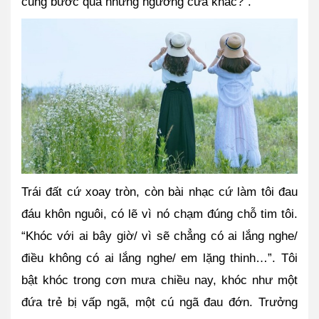
cũng bước qua những ngưỡng cửa khác?”.  
Trái đất cứ xoay tròn, còn bài nhạc cứ làm tôi đau 
đáu khôn nguôi, có lẽ vì nó chạm đúng chỗ tim tôi. 
“Khóc với ai bây giờ/ vì sẽ chẳng có ai lắng nghe/ 
điều không có ai lắng nghe/ em lặng thinh…”. Tôi 
bật khóc trong cơn mưa chiều nay, khóc như một 
đứa trẻ bị vấp ngã, một cú ngã đau đớn. Trưởng 