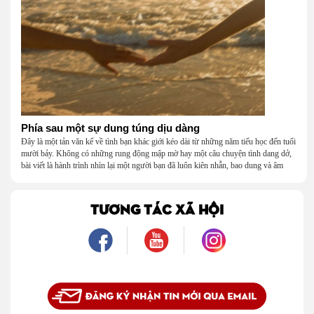
Phía sau một sự dung túng dịu dàng
Đây là một tản văn kể về tình bạn khác giới kéo dài từ những năm tiểu học đến tuổi
mười bảy. Không có những rung động mập mờ hay một câu chuyện tình dang dở,
bài viết là hành trình nhìn lại một người bạn đã luôn kiên nhẫn, bao dung và âm
thầm dung túng những vụng về, bướng bỉnh của tôi. Qua những ký ức nhỏ bé và
bình dị, tôi nhận ra điều quý giá nhất thanh xuân từng dành tặng mình không phải
là một mối tình, mà là một người luôn cho tôi quyền được là chính mình.
TƯƠNG TÁC XÃ HỘI