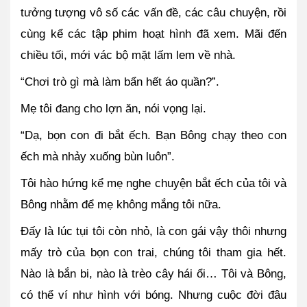
tưởng tượng vô số các vấn đề, các câu chuyện, rồi 
cùng kể các tập phim hoạt hình đã xem. Mãi đến 
chiều tối, mới vác bộ mặt lấm lem về nhà.
“Chơi trò gì mà làm bẩn hết áo quần?”.
Mẹ tôi đang cho lợn ăn, nói vọng lại.
“Dạ, bọn con đi bắt ếch. Bạn Bông chạy theo con 
ếch mà nhảy xuống bùn luôn”.
Tôi hào hứng kể mẹ nghe chuyện bắt ếch của tôi và 
Bông nhằm để mẹ không mắng tôi nữa.
Đấy là lúc tụi tôi còn nhỏ, là con gái vậy thôi nhưng 
mấy trò của bọn con trai, chúng tôi tham gia hết. 
Nào là bắn bi, nào là trèo cây hái ổi… Tôi và Bông, 
có thể ví như hình với bóng. Nhưng cuộc đời đâu 