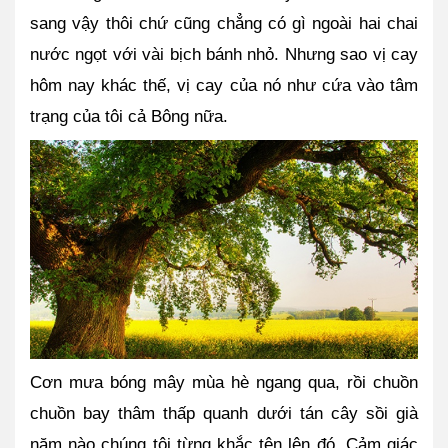
sang vậy thôi chứ cũng chẳng có gì ngoài hai chai 
nước ngọt với vài bịch bánh nhỏ. Nhưng sao vị cay 
hôm nay khác thế, vị cay của nó như cứa vào tâm 
trạng của tôi cả Bông nữa.
Cơn mưa bóng mây mùa hè ngang qua, rồi chuồn 
chuồn bay thâm thấp quanh dưới tán cây sồi già 
năm nào chúng tôi từng khắc tên lên đó. Cảm giác 