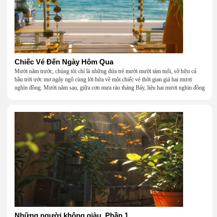
Chiếc Vé Đến Ngày Hôm Qua
Mười năm trước, chúng tôi chỉ là những đứa trẻ mười mười tám tuổi, sở hữu cả
bầu trời ước mơ ngây ngô cùng lời hứa về một chiếc vé thời gian giá hai mươi
nghìn đồng. Mười năm sau, giữa cơn mưa rào tháng Bảy, liệu hai mươi nghìn đồng
có giúp chúng tôi tìm lại được thanh xuân đã bỏ lỡ?
Những người không giàu_Phần 1