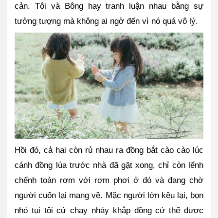
cản. Tôi và Bông hay tranh luận nhau bằng sự 
tưởng tượng mà không ai ngờ đến vì nó quá vô lý. 
Hồi đó, cả hai còn rủ nhau ra đồng bắt cào cào lúc 
cánh đồng lúa trước nhà đã gặt xong, chỉ còn lểnh 
chểnh toàn rơm với rơm phơi ở đó và đang chờ 
người cuốn lại mang về. Mặc người lớn kêu lại, bọn 
nhỏ tụi tôi cứ chạy nhảy khắp đồng cứ thể được 