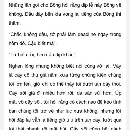
Những lần gọi cho Bông hỏi rằng dịp lễ này Bông về 
không. Đầu dây bên kia vọng lại tiếng của Bông thì 
thầm.
“Chắc không đâu, tớ phải làm deadline ngay trong 
hôm đó. Cậu biết mà”.
“Tớ hiểu rồi, hẹn cậu dịp khác”.
Nghẹn lòng nhưng không biết nói cùng với ai. Vậy 
là cây cổ thụ già năm xưa từng chứng kiến chúng 
tôi lớn lên, giờ chỉ có thể thấy tôi dưới tán cây thôi. 
Cây sồi già đi nhiều hơn rồi, da sần sùi hơn. Úp 
mặt vô cây sồi, tôi hỏi rằng có cách nào để kéo tình 
bạn chúng tôi trở về như lúc xưa không, nhưng lời 
hồi đáp lại vẫn là tiếng gió ù ù trên tán cây, lướt qua 
tôi thật nhanh rồi mất hút. Cây sồi cũng hết cách 