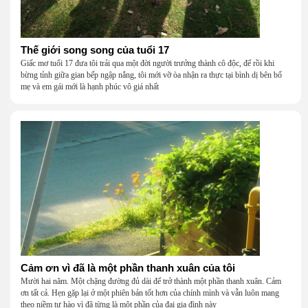
Thế giới song song của tuổi 17
Giấc mơ tuổi 17 đưa tôi trải qua một đời người trưởng thành cô độc, để rồi khi
bừng tỉnh giữa gian bếp ngập nắng, tôi mới vỡ òa nhận ra thực tại bình dị bên bố
mẹ và em gái mới là hạnh phúc vô giá nhất
Cảm ơn vì đã là một phần thanh xuân của tôi
Mười hai năm. Một chặng đường đủ dài để trở thành một phần thanh xuân. Cảm
ơn tất cả. Hẹn gặp lại ở một phiên bản tốt hơn của chính mình và vẫn luôn mang
theo niềm tự hào vì đã từng là một phần của đại gia đình này