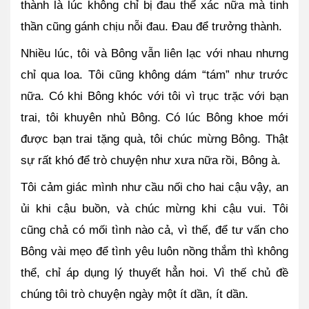
thành là lúc không chỉ bị đau thể xác nữa mà tinh 
thần cũng gánh chịu nỗi đau. Đau để trưởng thành.
Nhiều lúc, tôi và Bông vẫn liên lạc với nhau nhưng 
chỉ qua loa. Tôi cũng không dám “tám” như trước 
nữa. Có khi Bông khóc với tôi vì trục trặc với bạn 
trai, tôi khuyên nhủ Bông. Có lúc Bông khoe mới 
được bạn trai tặng quà, tôi chúc mừng Bông. Thật 
sự rất khó để trò chuyện như xưa nữa rồi, Bông à. 
Tôi cảm giác mình như cầu nối cho hai cậu vậy, an 
ủi khi cậu buồn, và chúc mừng khi cậu vui. Tôi 
cũng chả có mối tình nào cả, vì thế, để tư vấn cho 
Bông vài mẹo để tình yêu luôn nồng thắm thì không 
thể, chỉ áp dụng lý thuyết hẳn hoi. Vì thế chủ đề 
chúng tôi trò chuyện ngày một ít dần, ít dần.