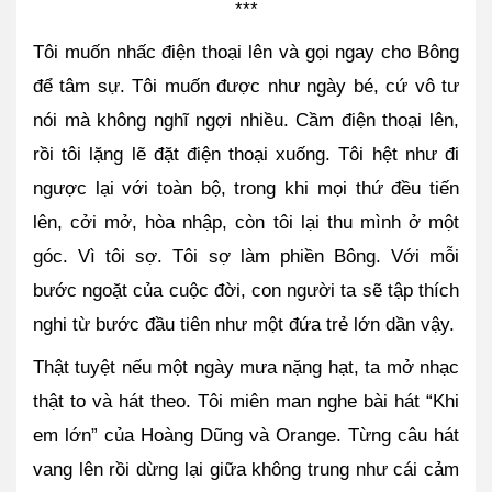
***
Tôi muốn nhấc điện thoại lên và gọi ngay cho Bông 
để tâm sự. Tôi muốn được như ngày bé, cứ vô tư 
nói mà không nghĩ ngợi nhiều. Cầm điện thoại lên, 
rồi tôi lặng lẽ đặt điện thoại xuống. Tôi hệt như đi 
ngược lại với toàn bộ, trong khi mọi thứ đều tiến 
lên, cởi mở, hòa nhập, còn tôi lại thu mình ở một 
góc. Vì tôi sợ. Tôi sợ làm phiền Bông. Với mỗi 
bước ngoặt của cuộc đời, con người ta sẽ tập thích 
nghi từ bước đầu tiên như một đứa trẻ lớn dần vậy.
Thật tuyệt nếu một ngày mưa nặng hạt, ta mở nhạc 
thật to và hát theo. Tôi miên man nghe bài hát “Khi 
em lớn” của Hoàng Dũng và Orange. Từng câu hát 
vang lên rồi dừng lại giữa không trung như cái cảm 