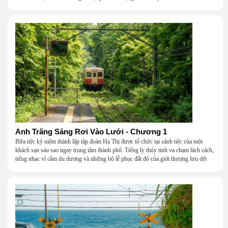
Ánh Trăng Sáng Rơi Vào Lưới - Chương 1
Bữa tiệc kỷ niệm thành lập tập đoàn Hạ Thị được tổ chức tại sảnh tiệc của một
khách sạn sáu sao ngay trung tâm thành phố. Tiếng ly thủy tinh va chạm lách cách,
tiếng nhạc vĩ cầm du dương và những bộ lễ phục đắt đỏ của giới thượng lưu dệt
nên một khung cảnh hoa lệ đến ngột ngạt.