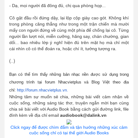
- Dạ, mọi người đã đông đủ, chị qua phòng họp...
Cô gật đầu rồi đứng dậy, lại lộp cộp giày cao gót. Không khí
trong phòng căng thẳng như trong một trận chiến mà mười
mấy con người đứng về cùng một phía để chống lại cô. Từng
người lần lượt nói, miễn cưỡng, hăng say, chán chường, gian
dối... bao nhiêu lớp ý nghĩ hiện đủ trên mặt họ mà chỉ một
cái nhìn cô có thể đoán ra, hoặc chí ít, tưởng tượng ra.
(...)
Bạn có thể tìm thấy những bản nhạc nền được sử dụng trong
chương trình tại forum Nhacvietplus và Blog Việt theo địa
chỉ:
http://forum.nhacvietplus.vn.
Những tâm sự muốn sẻ chia, những bài viết cảm nhận về
cuộc sống, những sáng tác thơ, truyện ngắn mời bạn cùng
chia sẻ bài viết với Audio Book bằng cách gửi đường link, file
đính kèm về địa chỉ email
audiobook@dalink.vn
Click ngay để được chìm đắm và tận hưởng những xúc cảm
cuộc sống chỉ có tại thế giới Audio Books