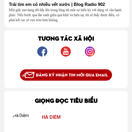
Trái tim em có nhiều vết xước | Blog Radio 902
Một giấc mơ dang dở dấy lên trong lòng tôi một sự hiếu kỳ với dáng vẻ của hạnh
phúc. Nếu bước qua lằn ranh giữa quá khứ và hiện tại, tôi sẽ thấy được điều, có
phải kết cục sẽ vẹn tròn hơn không.
TƯƠNG TÁC XÃ HỘI
GIỌNG ĐỌC TIÊU BIỂU
HÀ DIỄM