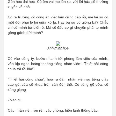
Gòn học đại học. Cô ôm vai mẹ lên xe, với lời hứa sẽ thường
xuyên về nhà.
Cô ra trường, có công ăn việc làm cứng cáp rồi, mẹ lại sợ cô
một đời phải lẻ loi giữa xứ lạ. Hay bà sợ cô giống bà? Chắc
chỉ có mình bà biết rõ. Mà cô đâu sợ gì chuyện phải tự mình
gồng gánh đời mình?
Ảnh minh họa
Cô vào công ty, bước nhanh tới phòng làm việc của mình,
vẫn kịp nghe loáng thoáng tiếng nhân viên: "Thiết hài công
chúa tới rồi kìa!".
"Thiết hài công chúa", hóa ra đám nhân viên sợ tiếng giày
cao gót của cô khua trên sàn đến thế. Có tiếng gõ cửa, cô
xẵng giọng:
- Vào đi.
Cậu nhân viên rón rén vào phòng, hiền lành thông báo: