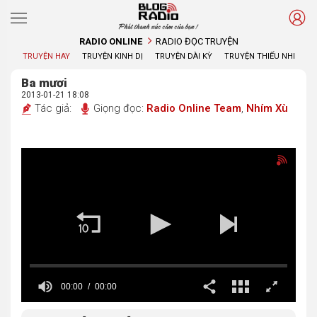
Phát thanh xúc cảm của bạn !
RADIO ONLINE
RADIO ĐỌC TRUYỆN
TRUYỆN HAY
TRUYỆN KINH DỊ
TRUYỆN DÀI KỲ
TRUYỆN THIẾU NHI
Ba mươi
2013-01-21 18:08
Tác giả:
Giọng đọc:
Radio Online Team
,
Nhím Xù
00:00
00:00