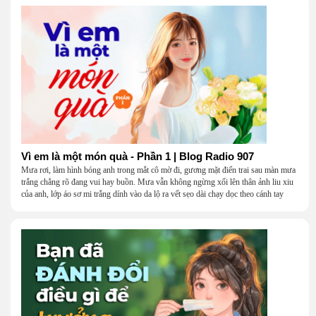
Vì em là một món quà - Phần 1 | Blog Radio 907
Mưa rơi, làm hình bóng anh trong mắt cô mờ đi, gương mặt điển trai sau màn mưa
trắng chẳng rõ đang vui hay buồn. Mưa vẫn không ngừng xối lên thân ảnh liu xiu
của anh, lớp áo sơ mi trắng dính vào da lộ ra vết sẹo dài chạy dọc theo cánh tay
khẳng khiu.