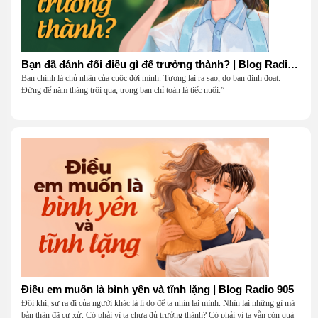
Bạn đã đánh đổi điều gì để trưởng thành? | Blog Radio 906
Bạn chính là chủ nhân của cuộc đời mình. Tương lai ra sao, do bạn định đoạt.
Đừng để năm tháng trôi qua, trong bạn chỉ toàn là tiếc nuối.”
Điều em muốn là bình yên và tĩnh lặng | Blog Radio 905
Đôi khi, sự ra đi của người khác là lí do để ta nhìn lại mình. Nhìn lại những gì mà
bản thân đã cư xử. Có phải vì ta chưa đủ trưởng thành? Có phải vì ta vẫn còn quá