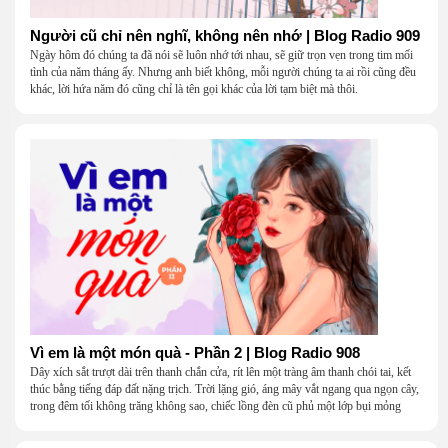
Người cũ chỉ nên nghĩ, không nên nhớ | Blog Radio 909
Ngày hôm đó chúng ta đã nói sẽ luôn nhớ tới nhau, sẽ giữ trọn vẹn trong tim mối
tình của năm tháng ấy. Nhưng anh biết không, mỗi người chúng ta ai rồi cũng đều
khác, lời hứa năm đó cũng chỉ là tên gọi khác của lời tạm biệt mà thôi.
Vì em là một món quà - Phần 2 | Blog Radio 908
Dây xích sắt trượt dài trên thanh chắn cửa, rít lên một tràng âm thanh chói tai, kết
thúc bằng tiếng đáp đất nặng trịch. Trời lặng gió, áng mây vắt ngang qua ngọn cây,
trong đêm tối không trăng không sao, chiếc lồng đèn cũ phủ một lớp bụi mỏng