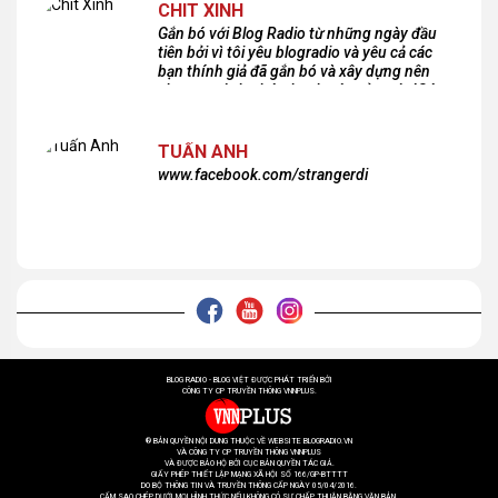
CHIT XINH
Gắn bó với Blog Radio từ những ngày đầu
tiên bởi vì tôi yêu blogradio và yêu cả các
bạn thính giả đã gắn bó và xây dựng nên
chương trình phát thanh xúc cảm này!Cám
ơn các bạn rất nhiều!
TUẤN ANH
www.facebook.com/strangerdi
BLOG RADIO - BLOG VIỆT ĐƯỢC PHÁT TRIỂN BỞI
CÔNG TY CP TRUYỀN THÔNG VNNPLUS.
® BẢN QUYỀN NỘI DUNG THUỘC VỀ WEBSITE BLOGRADIO.VN
VÀ CÔNG TY CP TRUYỀN THÔNG VNNPLUS
VÀ ĐƯỢC BẢO HỘ BỞI CỤC BẢN QUYỀN TÁC GIẢ.
GIẤY PHÉP THIẾT LẬP MẠNG XÃ HỘI SỐ 166/GP-BTTTT
DO BỘ THÔNG TIN VÀ TRUYỀN THÔNG CẤP NGÀY 05/04/2016.
CẤM SAO CHÉP DƯỚI MỌI HÌNH THỨC NẾU KHÔNG CÓ SỰ CHẤP THUẬN BẰNG VĂN BẢN.