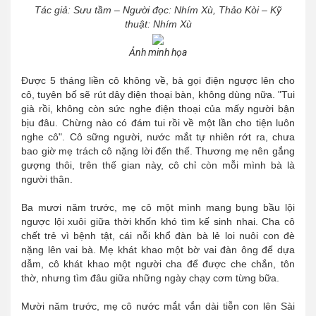
Tác giả: Sưu tầm – Người đọc:
Nhím Xù
, Thảo Kòi – Kỹ
thuật: Nhím Xù
Ảnh minh họa
Được 5 tháng liền cô không về, bà gọi điện ngược lên cho
cô, tuyên bố sẽ rút dây điện thoại bàn, không dùng nữa. "Tui
già rồi, không còn sức nghe điện thoại của mấy người bận
bịu đâu. Chừng nào có đám tui rồi về một lần cho tiện luôn
nghe cô". Cô sững người, nước mắt tự nhiên rớt ra, chưa
bao giờ mẹ trách cô nặng lời đến thế. Thương mẹ nên gắng
gượng thôi, trên thế gian này, cô chỉ còn mỗi mình bà là
người thân.
Ba mươi năm trước, mẹ cô một mình mang bụng bầu lội
ngược lội xuôi giữa thời khốn khó tìm kế sinh nhai. Cha cô
chết trẻ vì bệnh tật, cái nỗi khổ đàn bà lẻ loi nuôi con đè
nặng lên vai bà. Mẹ khát khao một bờ vai đàn ông để dựa
dẫm, cô khát khao một người cha để được che chắn, tôn
thờ, nhưng tìm đâu giữa những ngày chạy cơm từng bữa.
Mười năm trước, mẹ cô nước mắt vắn dài tiễn con lên Sài