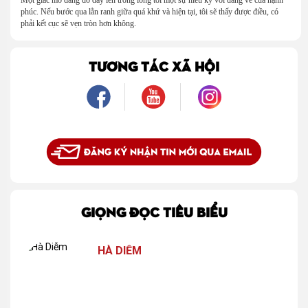
Một giấc mơ dang dở dấy lên trong lòng tôi một sự hiếu kỳ với dáng vẻ của hạnh
phúc. Nếu bước qua lằn ranh giữa quá khứ và hiện tại, tôi sẽ thấy được điều, có
phải kết cục sẽ vẹn tròn hơn không.
TƯƠNG TÁC XÃ HỘI
GIỌNG ĐỌC TIÊU BIỂU
HÀ DIỄM