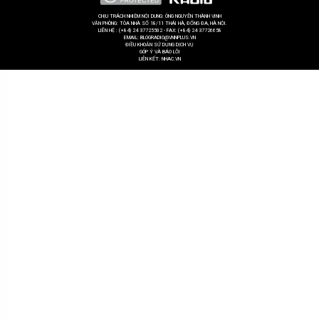
CHỊU TRÁCH NHIỆM NỘI DUNG: ÔNG NGUYỄN THÀNH VINH
VĂN PHÒNG: TÒA NHÀ SỐ 18/11 THÁI HÀ, ĐỐNG ĐA, HÀ NỘI.
LIÊN HỆ : (+84) 24 37725502 - FAX: (+84) 24 37726658
EMAIL: BLOGRADIO@VNNPLUS.VN
ĐIỀU KHOẢN SỬ DỤNG DỊCH VỤ
GÓP Ý VÀ BÁO LỖI
LIÊN KẾT:
NHAC.VN