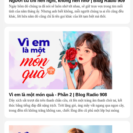
Người cũ chỉ nên nghĩ, không nên nhớ | Blog Radio 909
Ngày hôm đó chúng ta đã nói sẽ luôn nhớ tới nhau, sẽ giữ trọn vẹn trong tim mối
tình của năm tháng ấy. Nhưng anh biết không, mỗi người chúng ta ai rồi cũng đều
khác, lời hứa năm đó cũng chỉ là tên gọi khác của lời tạm biệt mà thôi.
Vì em là một món quà - Phần 2 | Blog Radio 908
Dây xích sắt trượt dài trên thanh chắn cửa, rít lên một tràng âm thanh chói tai, kết
thúc bằng tiếng đáp đất nặng trịch. Trời lặng gió, áng mây vắt ngang qua ngọn cây,
trong đêm tối không trăng không sao, chiếc lồng đèn cũ phủ một lớp bụi mỏng