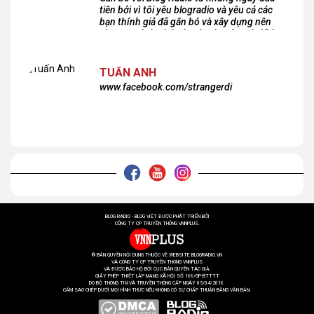
tiên bởi vì tôi yêu blogradio và yêu cả các
bạn thính giả đã gắn bó và xây dựng nên
chương trình phát thanh xúc cảm này!Cám
ơn các bạn rất nhiều!
TUẤN ANH
www.facebook.com/strangerdi
BLOG RADIO - BLOG VIỆT ĐƯỢC PHÁT TRIỂN BỞI
CÔNG TY CP TRUYỀN THÔNG VNNPLUS.
® BẢN QUYỀN NỘI DUNG THUỘC VỀ WEBSITE BLOGRADIO.VN
VÀ CÔNG TY CP TRUYỀN THÔNG VNNPLUS
VÀ ĐƯỢC BẢO HỘ BỞI CỤC BẢN QUYỀN TÁC GIẢ.
GIẤY PHÉP THIẾT LẬP MẠNG XÃ HỘI SỐ 166/GP-BTTTT
DO BỘ THÔNG TIN VÀ TRUYỀN THÔNG CẤP NGÀY 05/04/2016.
CẤM SAO CHÉP DƯỚI MỌI HÌNH THỨC NẾU KHÔNG CÓ SỰ CHẤP THUẬN BẰNG VĂN BẢN.