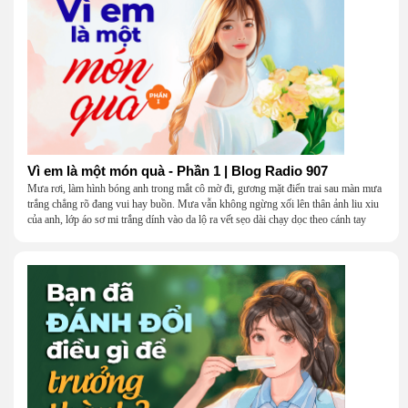
Vì em là một món quà - Phần 1 | Blog Radio 907
Mưa rơi, làm hình bóng anh trong mắt cô mờ đi, gương mặt điển trai sau màn mưa
trắng chẳng rõ đang vui hay buồn. Mưa vẫn không ngừng xối lên thân ảnh liu xiu
của anh, lớp áo sơ mi trắng dính vào da lộ ra vết sẹo dài chạy dọc theo cánh tay
khẳng khiu.