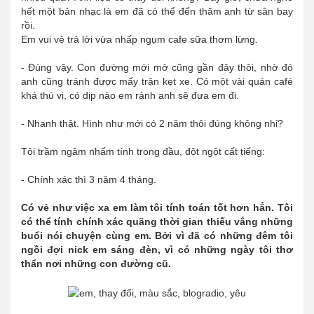
hết một bản nhạc là em đã có thể đến thăm anh từ sân bay
rồi.
Em vui vẻ trả lời vừa nhấp ngụm cafe sữa thơm lừng.
- Đúng vậy. Con đường mới mở cũng gần đây thôi, nhờ đó
anh cũng tránh được mấy trận kẹt xe. Có một vài quán café
khá thú vị, có dịp nào em rảnh anh sẽ đưa em đi.
- Nhanh thật. Hình như mới có 2 năm thôi đúng không nhỉ?
Tôi trầm ngâm nhẩm tính trong đầu, đột ngột cất tiếng:
- Chính xác thì 3 năm 4 tháng.
Có vẻ như việc xa em làm tôi tính toán tốt hơn hẳn. Tôi
có thể tính chính xác quãng thời gian thiếu vắng những
buổi nói chuyện cùng em. Bởi vì đã có những đêm tôi
ngồi đợi nick em sáng đèn, vì có những ngày tôi thơ
thẩn nơi những con đường cũ.