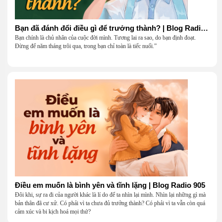
Bạn đã đánh đổi điều gì để trưởng thành? | Blog Radio 906
Bạn chính là chủ nhân của cuộc đời mình. Tương lai ra sao, do bạn định đoạt.
Đừng để năm tháng trôi qua, trong bạn chỉ toàn là tiếc nuối.”
Điều em muốn là bình yên và tĩnh lặng | Blog Radio 905
Đôi khi, sự ra đi của người khác là lí do để ta nhìn lại mình. Nhìn lại những gì mà
bản thân đã cư xử. Có phải vì ta chưa đủ trưởng thành? Có phải vì ta vẫn còn quá
cảm xúc và bi kịch hoá mọi thứ?