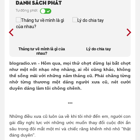
Danh sách phát
Tự động phát
i lạc
Tháng tư về mình là gì của
Lý do chia tay
Là
nhau?
cun
blogradio.vn - Hôm qua, mọi thứ chợt dừng lại bất chợt
như một nốt nhạc nhẹ nhàng, ai rồi cũng khác, không
thể sống mãi với những năm tháng cũ. Phải chăng từng
nhớ từng thương một dáng người xưa cũ, nét cười
duyên dáng làm tôi chông chênh.
***
Những điều xưa cũ luôn ùa về khi tôi nhớ đến em, người con
gái đầy nghị lực với những ước muốn thay đổi cuộc đời ẩn
sâu trong đôi mắt một mí và chiếc răng khểnh nhỏ nhỏ "thật
đáng duyên".