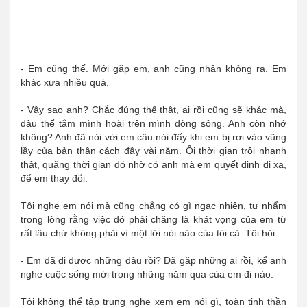
- Em cũng thế. Mới gặp em, anh cũng nhận không ra. Em
khác xưa nhiều quá.
- Vậy sao anh? Chắc đúng thế thật, ai rồi cũng sẽ khác mà,
đâu thể tắm mình hoài trên mình dòng sông. Anh còn nhớ
không? Anh đã nói với em câu nói đấy khi em bị rơi vào vũng
lầy của bản thân cách đây vài năm. Ôi thời gian trôi nhanh
thật, quãng thời gian đó nhờ có anh mà em quyết định đi xa,
để em thay đổi.
Tôi nghe em nói mà cũng chẳng có gì ngạc nhiên, tự nhẩm
trong lòng rằng việc đó phải chăng là khát vọng của em từ
rất lâu chứ không phải vì một lời nói nào của tôi cả. Tôi hỏi
- Em đã đi được những đâu rồi? Đã gặp những ai rồi, kể anh
nghe cuộc sống mới trong những năm qua của em đi nào.
Tôi không thể tập trung nghe xem em nói gì, toàn tinh thần