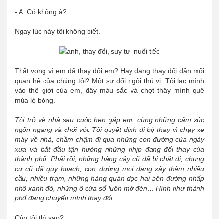
- A. Có không à?
Ngay lúc này tôi không biết.
Thất vọng vì em đã thay đổi em? Hay đang thay đổi dần mối
quan hệ của chúng tôi? Một sự đổi ngôi thú vị. Tôi lạc mình
vào thế giới của em, đầy màu sắc và chợt thấy mình quê
mùa lẻ bóng.
Tôi trở về nhà sau cuộc hẹn gặp em, cùng những cảm xúc
ngổn ngang và chới với. Tôi quyết định đi bộ thay vì chạy xe
máy về nhà, chầm chậm đi qua những con đường của ngày
xưa và bắt đầu tận hưởng những nhịp đang đổi thay của
thành phố. Phải rồi, những hàng cây cũ đã bị chặt đi, chung
cư cũ đã quy hoạch, con đường mới đang xây thêm nhiểu
cầu, nhiều trạm, những hàng quán dọc hai bên đường nhấp
nhô xanh đỏ, những ô cửa sổ luôn mở đèn… Hình như thành
phố đang chuyển mình thay đổi.
Còn tôi thì sao?