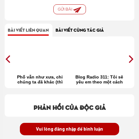
GỬI BÀI
BÀI VIẾT LIÊN QUAN
BÀI VIẾT CÙNG TÁC GIẢ
i
Phố vẫn như xưa, chỉ
Blog Radio 311: Tôi sẽ
ai
chúng ta đã khác (thì
yêu em theo một cách
n
thầm 442)
khác
Phản hồi của độc giả
Vui lòng đăng nhập để bình luận