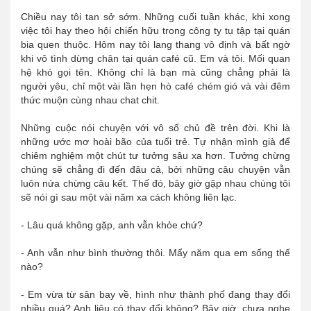
Chiều nay tôi tan sở sớm. Những cuối tuần khác, khi xong
việc tôi hay theo hội chiến hữu trong công ty tụ tập tại quán
bia quen thuộc. Hôm nay tôi lang thang vô định và bất ngờ
khi vô tình dừng chân tại quán café cũ. Em và tôi. Mối quan
hệ khó gọi tên. Không chỉ là bạn mà cũng chẳng phải là
người yêu, chỉ một vài lần hẹn hò café chém gió và vài đêm
thức muộn cùng nhau chat chit.
Những cuộc nói chuyện với vô số chủ đề trên đời. Khi là
những ước mơ hoài bão của tuổi trẻ. Tự nhận mình già để
chiêm nghiệm một chút tư tưởng sâu xa hơn. Tưởng chừng
chúng sẽ chẳng đi đến đâu cả, bởi những câu chuyện vẫn
luôn nửa chừng câu kết. Thế đó, bây giờ gặp nhau chúng tôi
sẽ nói gì sau một vài năm xa cách không liên lạc.
- Lâu quá không gặp, anh vẫn khỏe chứ?
- Anh vẫn như bình thường thôi. Mấy năm qua em sống thế
nào?
- Em vừa từ sân bay về, hình như thành phố đang thay đổi
nhiều quá? Anh liệu có thay đổi không? Bây giờ, chưa nghe