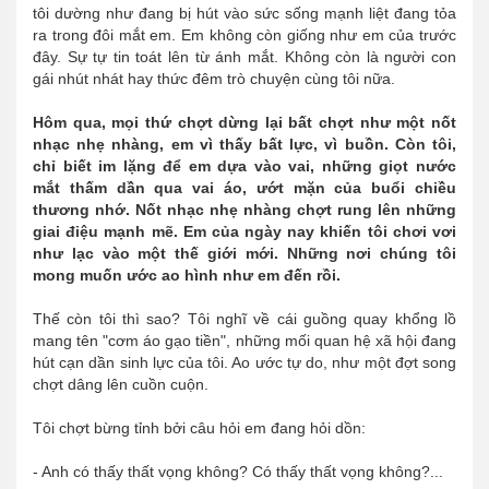
tôi dường như đang bị hút vào sức sống mạnh liệt đang tỏa
ra trong đôi mắt em. Em không còn giống như em của trước
đây. Sự tự tin toát lên từ ánh mắt. Không còn là người con
gái nhút nhát hay thức đêm trò chuyện cùng tôi nữa.
Hôm qua, mọi thứ chợt dừng lại bất chợt như một nốt
nhạc nhẹ nhàng, em vì thấy bất lực, vì buồn. Còn tôi,
chỉ biết im lặng để em dựa vào vai, những giọt nước
mắt thấm dần qua vai áo, ướt mặn của buổi chiều
thương nhớ. Nốt nhạc nhẹ nhàng chợt rung lên những
giai điệu mạnh mẽ. Em của ngày nay khiến tôi chơi vơi
như lạc vào một thế giới mới. Những nơi chúng tôi
mong muốn ước ao hình như em đến rồi.
Thế còn tôi thì sao? Tôi nghĩ về cái guồng quay khổng lồ
mang tên "cơm áo gạo tiền", những mối quan hệ xã hội đang
hút cạn dần sinh lực của tôi. Ao ước tự do, như một đợt song
chợt dâng lên cuồn cuộn.
Tôi chợt bừng tỉnh bởi câu hỏi em đang hỏi dồn:
- Anh có thấy thất vọng không? Có thấy thất vọng không?...