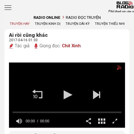
Phát thanh xúc cảm củ
RADIO ONLINE
RADIO ĐỌC TRUYỆN
TRUYỆN HAY
TRUYỆN KINH DỊ
TRUYỆN DÀI KỲ
TRUYỆN THIẾU NHI
Ai rồi cũng khác
2017-04-16 01:30
Tác giả:
Giọng đọc:
Chit Xinh
00:00
00:00