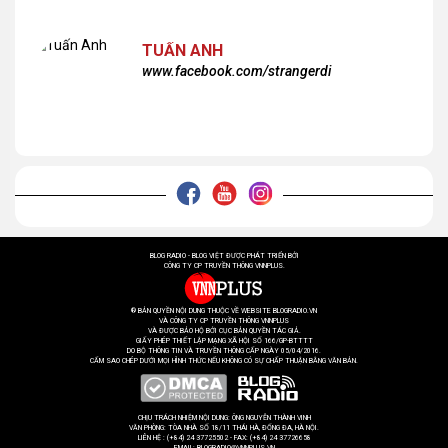
ơn các bạn rất nhiều!
TUẤN ANH
www.facebook.com/strangerdi
BLOG RADIO - BLOG VIỆT ĐƯỢC PHÁT TRIỂN BỞI
CÔNG TY CP TRUYỀN THÔNG VNNPLUS.
® BẢN QUYỀN NỘI DUNG THUỘC VỀ WEBSITE BLOGRADIO.VN
VÀ CÔNG TY CP TRUYỀN THÔNG VNNPLUS
VÀ ĐƯỢC BẢO HỘ BỞI CỤC BẢN QUYỀN TÁC GIẢ.
GIẤY PHÉP THIẾT LẬP MẠNG XÃ HỘI SỐ 166/GP-BTTTT
DO BỘ THÔNG TIN VÀ TRUYỀN THÔNG CẤP NGÀY 05/04/2016.
CẤM SAO CHÉP DƯỚI MỌI HÌNH THỨC NẾU KHÔNG CÓ SỰ CHẤP THUẬN BẰNG VĂN BẢN.
CHỊU TRÁCH NHIỆM NỘI DUNG: ÔNG NGUYỄN THÀNH VINH
VĂN PHÒNG: TÒA NHÀ SỐ 18/11 THÁI HÀ, ĐỐNG ĐA, HÀ NỘI.
LIÊN HỆ : (+84) 24 37725502 - FAX: (+84) 24 37726658
EMAIL: BLOGRADIO@VNNPLUS.VN