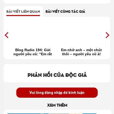
BÀI VIẾT LIÊN QUAN
BÀI VIẾT CÙNG TÁC GIẢ
m
Blog Radio 194: Gửi
Em nhớ anh – một chút
ổ
người yêu cũ: “Em rất
thôi – người yêu cũ à!
i
tốt, còn anh?”
(Thì thầm 339)
Phản hồi của độc giả
Vui lòng đăng nhập để bình luận
Xem thêm