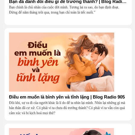
Bạn đã đánh đổi điều gì để trưởng thành? | Blog Radio 906
Bạn chính là chủ nhân của cuộc đời mình. Tương lai ra sao, do bạn định đoạt.
Đừng để năm tháng trôi qua, trong bạn chỉ toàn là tiếc nuối.”
Điều em muốn là bình yên và tĩnh lặng | Blog Radio 905
Đôi khi, sự ra đi của người khác là lí do để ta nhìn lại mình. Nhìn lại những gì mà
bản thân đã cư xử. Có phải vì ta chưa đủ trưởng thành? Có phải vì ta vẫn còn quá
cảm xúc và bi kịch hoá mọi thứ?