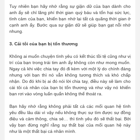
Tuy nhiên bạn hãy nhớ rằng sự giận dữ của bạn dành cho
anh ấy sẽ chỉ lãng phí thời gian quý báu và tổn hại sức lực,
tình cảm của bạn, khiến bạn nhớ lại tất cả quãng thời gian ở
cạnh anh ấy. Bước qua sự giận dữ sẽ giúp bạn gạt nỗi nhớ
nhung.
3. Cái tôi của bạn bị tổn thương
Không ai muốn chuyện tình yêu có kết thúc tồi tệ cũng như vị
trí của bạn trong trái tim anh ấy không còn như mong muốn.
Ngay cả khi việc chia tay đó đi kèm với một lý do chính đáng
nhưng với bạn thì nó vẫn không tương thích và khó chấp
nhận. Do đó khi bị ai đó nói lời chia tay, điều này sẽ làm cho
cái tôi cá nhân của bạn bị tổn thương và như vậy nó khiến
bạn rơi vào vòng luẩn quẩn không thể thoát ra.
Bạn hãy nhớ rằng không phải tất cả các mối quan hệ tình
yêu đều lâu dài vì vậy nếu không thực sự tìm được sự đồng
điệu và cảm thông, chia sẻ… thì tình yêu đó sẽ thất bại. Bởi
vậy bạn đừng nghĩ rằng sự thất bại của mối quan hệ này
như là một thất bại cá nhân mình.