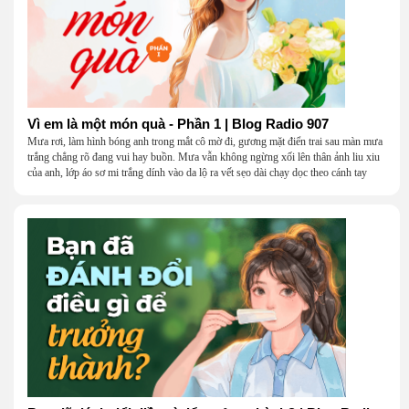
Vì em là một món quà - Phần 1 | Blog Radio 907
Mưa rơi, làm hình bóng anh trong mắt cô mờ đi, gương mặt điển trai sau màn mưa
trắng chẳng rõ đang vui hay buồn. Mưa vẫn không ngừng xối lên thân ảnh liu xiu
của anh, lớp áo sơ mi trắng dính vào da lộ ra vết sẹo dài chạy dọc theo cánh tay
khẳng khiu.