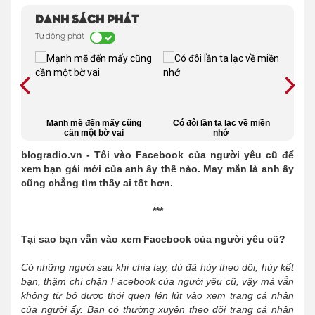
Danh sách phát
Tự động phát
 của
Mạnh mẽ đến mấy cũng
Có đôi lần ta lạc về miền
Thán
đang
cần một bờ vai
nhớ
blogradio.vn - Tôi vào Facebook của người yêu cũ để
xem bạn gái mới của anh ấy thế nào. May mắn là anh ấy
cũng chẳng tìm thấy ai tốt hơn.
***
Tại sao bạn vẫn vào xem Facebook của người yêu cũ?
Có những người sau khi chia tay, dù đã hủy theo dõi, hủy kết
bạn, thậm chí chặn Facebook của người yêu cũ, vậy mà vẫn
không từ bỏ được thói quen lén lút vào xem trang cá nhân
của người ấy. Bạn có thường xuyên theo dõi trang cá nhân