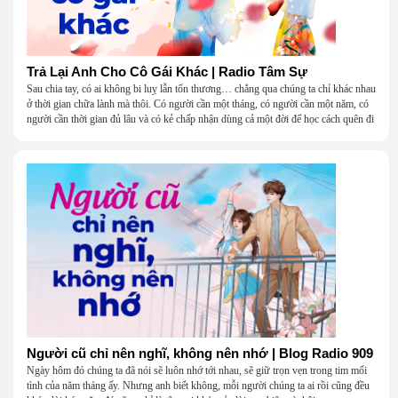
Trả Lại Anh Cho Cô Gái Khác | Radio Tâm Sự
Sau chia tay, có ai không bi luỵ lẫn tổn thương… chẳng qua chúng ta chỉ khác nhau
ở thời gian chữa lành mà thôi. Có người cần một tháng, có người cần một năm, có
người cần thời gian đủ lâu và có kẻ chấp nhận dùng cả một đời để học cách quên đi
một người.
Người cũ chỉ nên nghĩ, không nên nhớ | Blog Radio 909
Ngày hôm đó chúng ta đã nói sẽ luôn nhớ tới nhau, sẽ giữ trọn vẹn trong tim mối
tình của năm tháng ấy. Nhưng anh biết không, mỗi người chúng ta ai rồi cũng đều