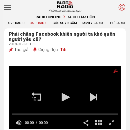
Phát thanh xúc cảm của bạn !
RADIO ONLINE
RADIO TÂM HỒN
LOVE RADIO
CAFE RADIO
GÓC SUY NGẪM
FAMILY RADIO
THƠ RADIO
Phải chăng Facebook khiến người ta khó quên
người yêu cũ?
2018-01-09 01:30
Tác giả:
Giọng đọc:
Titi
00:00
00:00