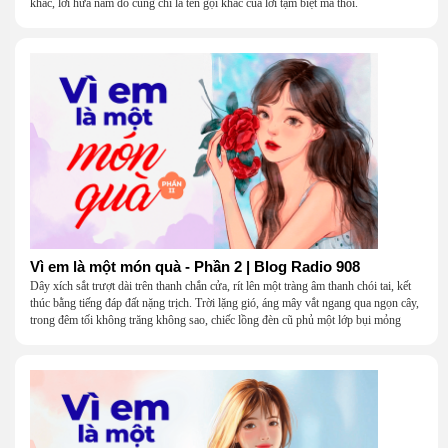
khác, lời hứa năm đó cũng chỉ là tên gọi khác của lời tạm biệt mà thôi.
Vì em là một món quà - Phần 2 | Blog Radio 908
Dây xích sắt trượt dài trên thanh chắn cửa, rít lên một tràng âm thanh chói tai, kết
thúc bằng tiếng đáp đất nặng trịch. Trời lặng gió, áng mây vắt ngang qua ngọn cây,
trong đêm tối không trăng không sao, chiếc lồng đèn cũ phủ một lớp bụi mỏng