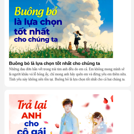
Buông bỏ là lựa chọn tốt nhất cho chúng ta
Những đau đớn hằn vết trong trái tim anh đều do em cả. Em không mong mình sẽ
là người khâu vá lỗ hỏng ấy, chỉ mong anh hãy quên em và đừng yêu em thêm nữa.
Tình yêu này không nên tồn tại. Buông bỏ là lựa chọn tốt nhất cho cả hai chúng ta.