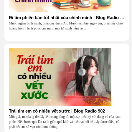
Đi tìm phiên bản tốt nhất của chính mình | Blog Radio 903
Muốn ngắm bình minh, phải dậy thật sớm. Muốn tạm biệt ngày tàn, phải vẫy chào
hoàng hôn. Hạnh phúc của mình nên tự mình nắm lấy...
Trái tim em có nhiều vết xước | Blog Radio 902
Một giấc mơ dang dở dấy lên trong lòng tôi một sự hiếu kỳ với dáng vẻ của hạnh
phúc. Nếu bước qua lằn ranh giữa quá khứ và hiện tại, tôi sẽ thấy được điều, có
phải kết cục sẽ vẹn tròn hơn không.