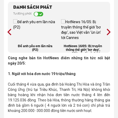
Danh sách phát
Tự động phát
Thành
Để anh yêu em lần nữa
HotNews 16/05: Bị truyền
Blo
iệu
(P2)
thông thế giới 'bơ đẹp',
hạm
sao Việt vẫn 'ùn ùn' tới
Cannes
Cùng nghe bản tin HotNews điểm những tin tức nổi bật
ngày 20/5:
1. Ngất với hóa đơn nước 19 triệu/tháng
Cuối tháng 4 vừa qua, gia đình bà Hoàng Thị Hòa và ông Trần
Công Ứng (trú tại Triều Khúc, Thanh Trì, Hà Nội) không khỏi
bàng hoàng khi nhận hóa đơn tiền nước tháng 4 lên đến
19.125.036 đồng. Theo bà Hòa, thông thường hàng tháng gia
đình bà gồm 6 người ( 4 người lớn và 2 trẻ con) chỉ phải trả
khoảng 200.000 -300.000 đồng tiền nước sinh hoạt.