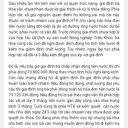
Sau nhiều lần lên làm việc với cơ quan trức năng, gia đình bà
Hòa vẫn chưa nhận được lời giải thích và xử lý thỏa đáng. Phía
Hợp tác xã giữ nguyên quan điểm họ không sai mà cái này
thuộc về trách nhiệm của gia đình.HTX cho rằng việc hóa đơn
tiền nước tăng đột biến là do vỡ đường ống nước hoặc do bể
nước, phao nước có vấn đề. Trước những giải thích chưa hợp lý
của hợp tác xã Dịch vụ sản xuất Nông nghiệp Triều Khúc, bà
Hòa cùng các con đề nghị được đem đồng hồ tính tiền nước đi
kiểm tra, giám định chất lượng. Tuy nhiên, ngay lập tức phía
Hợp tác xã đã ra 3 điều kiện để gây sức ép với gia đình.
Đó là, nếu bây giờ gia đình bà chấp nhận đóng tiền nước thì chỉ
phải đóng 10.800.000 đồng theo mức tính hữu nghị làng xóm.
Còn nếu mang đồng hồ đi giám định thì gia đình phải chịu
hoàn toàn trách nhiệm. Nếu đồng hồ đúng, chất lượng đạt yêu
cầu thì gia đình ông bà phải đóng toàn bộ hóa đơn tiền nước là
19.125.036 đồng. Nếu đồng hồ bị sai theo nghi vấn thì phía hợp
tác xã sẽ lấy 3 tháng tiền nước gần đây cộng vào chia trung
bình 3 tháng. Cuối cùng là phía HTX sẽ kiên quyết…cắt nước
nếu như đến ngày 24.5 sắp tới câu chuyện này chưa được giải
quyết ổn thỏa. Dù đang phải chịu thêm sức ép nhưng bà Hòa
cho biết, các con bà vẫn mong muốn đem đồng hồ đi kiểm tra