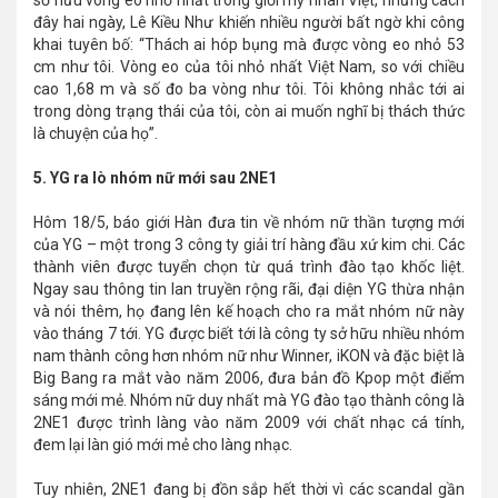
sở hữu vòng eo nhỏ nhất trong giới mỹ nhân Việt, nhưng cách
đây hai ngày, Lê Kiều Như khiến nhiều người bất ngờ khi công
khai tuyên bố: “Thách ai hóp bụng mà được vòng eo nhỏ 53
cm như tôi. Vòng eo của tôi nhỏ nhất Việt Nam, so với chiều
cao 1,68 m và số đo ba vòng như tôi. Tôi không nhắc tới ai
trong dòng trạng thái của tôi, còn ai muốn nghĩ bị thách thức
là chuyện của họ”.
5. YG ra lò nhóm nữ mới sau 2NE1
Hôm 18/5, báo giới Hàn đưa tin về nhóm nữ thần tượng mới
của YG – một trong 3 công ty giải trí hàng đầu xứ kim chi. Các
thành viên được tuyển chọn từ quá trình đào tạo khốc liệt.
Ngay sau thông tin lan truyền rộng rãi, đại diện YG thừa nhận
và nói thêm, họ đang lên kế hoạch cho ra mắt nhóm nữ này
vào tháng 7 tới. YG được biết tới là công ty sở hữu nhiều nhóm
nam thành công hơn nhóm nữ như Winner, iKON và đặc biệt là
Big Bang ra mắt vào năm 2006, đưa bản đồ Kpop một điểm
sáng mới mẻ. Nhóm nữ duy nhất mà YG đào tạo thành công là
2NE1 được trình làng vào năm 2009 với chất nhạc cá tính,
đem lại làn gió mới mẻ cho làng nhạc.
Tuy nhiên, 2NE1 đang bị đồn sắp hết thời vì các scandal gần