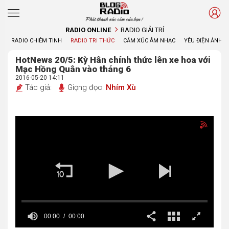
Phát thanh xúc cảm của bạn !
RADIO ONLINE
RADIO GIẢI TRÍ
RADIO CHIÊM TINH
RADIO TRI THỨC
CẢM XÚC ÂM NHẠC
YÊU ĐIỆN ẢNH
HotNews 20/5: Kỳ Hân chính thức lên xe hoa với
Mạc Hồng Quân vào tháng 6
2016-05-20 14:11
Tác giả:
Giọng đọc:
Nhím Xù
00:00
00:00