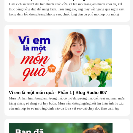
Dây xích sắt trượt dài trên thanh chắn cửa, rít lên một tràng âm thanh chói tai, kết
thúc bằng tiếng đáp đất nặng trịch. Trời lặng gió, áng mây vắt ngang qua ngọn cây,
trong đêm tối không trăng không sao, chiếc lồng đèn cũ phủ một lớp bụi mỏng
Vì em là một món quà - Phần 1 | Blog Radio 907
Mưa rơi, làm hình bóng anh trong mắt cô mờ đi, gương mặt điển trai sau màn mưa
trắng chẳng rõ đang vui hay buồn. Mưa vẫn không ngừng xối lên thân ảnh liu xiu
của anh, lớp áo sơ mi trắng dính vào da lộ ra vết sẹo dài chạy dọc theo cánh tay
khẳng khiu.