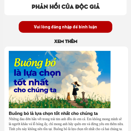
Phản hồi của độc giả
Vui lòng đăng nhập để bình luận
Xem thêm
Buông bỏ là lựa chọn tốt nhất cho chúng ta
Những đau đớn hằn vết trong trái tim anh đều do em cả. Em không mong mình sẽ
là người khâu vá lỗ hỏng ấy, chỉ mong anh hãy quên em và đừng yêu em thêm nữa.
Tình yêu này không nên tồn tại. Buông bỏ là lựa chọn tốt nhất cho cả hai chúng ta.