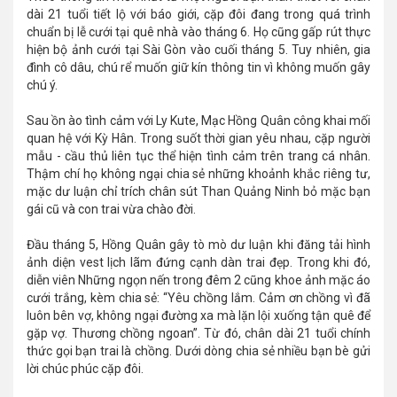
dài 21 tuổi tiết lộ với báo giới, cặp đôi đang trong quá trình
chuẩn bị lễ cưới tại quê nhà vào tháng 6. Họ cũng gấp rút thực
hiện bộ ảnh cưới tại Sài Gòn vào cuối tháng 5. Tuy nhiên, gia
đình cô dâu, chú rể muốn giữ kín thông tin vì không muốn gây
chú ý.
Sau ồn ào tình cảm với Ly Kute, Mạc Hồng Quân công khai mối
quan hệ với Kỳ Hân. Trong suốt thời gian yêu nhau, cặp người
mẫu - cầu thủ liên tục thể hiện tình cảm trên trang cá nhân.
Thậm chí họ không ngại chia sẻ những khoảnh khắc riêng tư,
mặc dư luận chỉ trích chân sút Than Quảng Ninh bỏ mặc bạn
gái cũ và con trai vừa chào đời.
Đầu tháng 5, Hồng Quân gây tò mò dư luận khi đăng tải hình
ảnh diện vest lịch lãm đứng cạnh dàn trai đẹp. Trong khi đó,
diễn viên Những ngọn nến trong đêm 2 cũng khoe ảnh mặc áo
cưới trắng, kèm chia sẻ: “Yêu chồng lắm. Cảm ơn chồng vì đã
luôn bên vợ, không ngại đường xa mà lặn lội xuống tận quê để
gặp vợ. Thương chồng ngoan”. Từ đó, chân dài 21 tuổi chính
thức gọi bạn trai là chồng. Dưới dòng chia sẻ nhiều bạn bè gửi
lời chúc phúc cặp đôi.