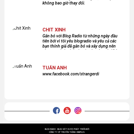
không bao giờ thay đổi.
CHIT XINH
Gắn bó với Blog Radio từ những ngày đầu
tiên bởi vì tôi yêu blogradio và yêu cả các
bạn thính giả đã gắn bó và xây dựng nên
chương trình phát thanh xúc cảm này!Cám
ơn các bạn rất nhiều!
TUẤN ANH
www.facebook.com/strangerdi
BLOG RADIO - BLOG VIỆT ĐƯỢC PHÁT TRIỂN BỞI
CÔNG TY CP TRUYỀN THÔNG VNNPLUS.