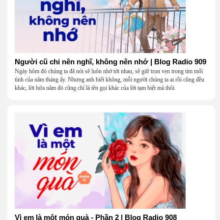
Người cũ chỉ nên nghĩ, không nên nhớ | Blog Radio 909
Ngày hôm đó chúng ta đã nói sẽ luôn nhớ tới nhau, sẽ giữ trọn vẹn trong tim mối
tình của năm tháng ấy. Nhưng anh biết không, mỗi người chúng ta ai rồi cũng đều
khác, lời hứa năm đó cũng chỉ là tên gọi khác của lời tạm biệt mà thôi.
Vì em là một món quà - Phần 2 | Blog Radio 908