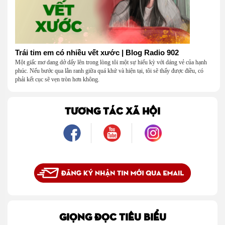
Trái tim em có nhiều vết xước | Blog Radio 902
Một giấc mơ dang dở dấy lên trong lòng tôi một sự hiếu kỳ với dáng vẻ của hạnh
phúc. Nếu bước qua lằn ranh giữa quá khứ và hiện tại, tôi sẽ thấy được điều, có
phải kết cục sẽ vẹn tròn hơn không.
TƯƠNG TÁC XÃ HỘI
GIỌNG ĐỌC TIÊU BIỂU