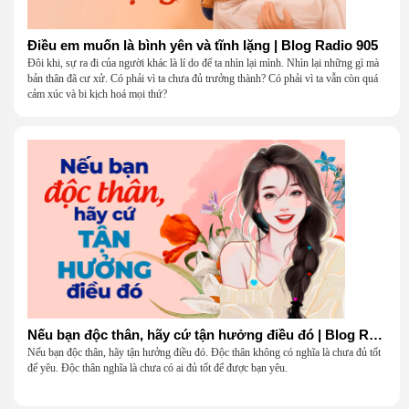
Điều em muốn là bình yên và tĩnh lặng | Blog Radio 905
Đôi khi, sự ra đi của người khác là lí do để ta nhìn lại mình. Nhìn lại những gì mà
bản thân đã cư xử. Có phải vì ta chưa đủ trưởng thành? Có phải vì ta vẫn còn quá
cảm xúc và bi kịch hoá mọi thứ?
Nếu bạn độc thân, hãy cứ tận hưởng điều đó | Blog Radio 904
Nếu bạn độc thân, hãy tận hưởng điều đó. Độc thân không có nghĩa là chưa đủ tốt
để yêu. Độc thân nghĩa là chưa có ai đủ tốt để được bạn yêu.