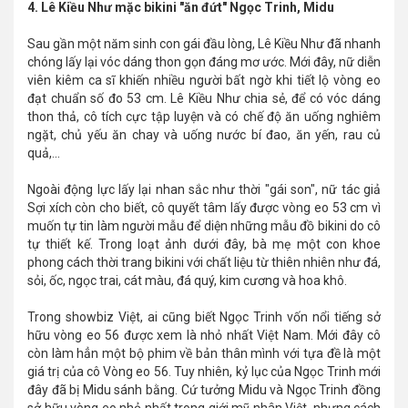
4. Lê Kiều Như mặc bikini "ăn đứt" Ngọc Trinh, Midu
Sau gần một năm sinh con gái đầu lòng, Lê Kiều Như đã nhanh
chóng lấy lại vóc dáng thon gọn đáng mơ ước. Mới đây, nữ diễn
viên kiêm ca sĩ khiến nhiều người bất ngờ khi tiết lộ vòng eo
đạt chuẩn số đo 53 cm. Lê Kiều Như chia sẻ, để có vóc dáng
thon thả, cô tích cực tập luyện và có chế độ ăn uống nghiêm
ngặt, chủ yếu ăn chay và uống nước bí đao, ăn yến, rau củ
quả,...
Ngoài động lực lấy lại nhan sắc như thời "gái son", nữ tác giả
Sợi xích còn cho biết, cô quyết tâm lấy được vòng eo 53 cm vì
muốn tự tin làm người mẫu để diện những mẫu đồ bikini do cô
tự thiết kế. Trong loạt ảnh dưới đây, bà mẹ một con khoe
phong cách thời trang bikini với chất liệu từ thiên nhiên như đá,
sỏi, ốc, ngọc trai, cát màu, đá quý, kim cương và hoa khô.
Trong showbiz Việt, ai cũng biết Ngọc Trinh vốn nổi tiếng sở
hữu vòng eo 56 được xem là nhỏ nhất Việt Nam. Mới đây cô
còn làm hẳn một bộ phim về bản thân mình với tựa đề là một
giá trị của cô Vòng eo 56. Tuy nhiên, kỷ lục của Ngọc Trinh mới
đây đã bị Midu sánh bằng. Cứ tưởng Midu và Ngọc Trinh đồng