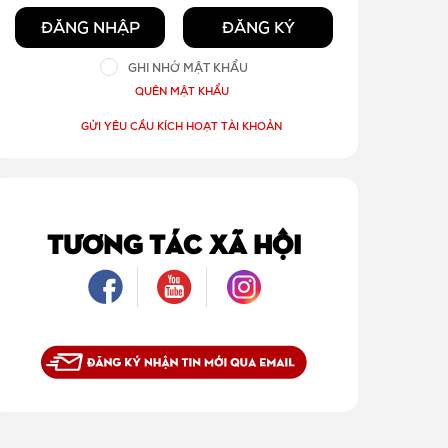
ĐĂNG NHẬP
ĐĂNG KÝ
GHI NHỚ MẬT KHẨU
QUÊN MẬT KHẨU
GỬI YÊU CẦU KÍCH HOẠT TÀI KHOẢN
TƯƠNG TÁC XÃ HỘI