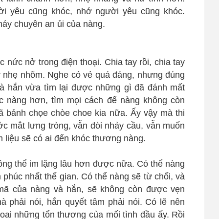
i yêu cũng khóc, nhớ người yêu cũng khóc.
máy chuyên an ủi của nàng.
 nức nở trong điện thoại. Chia tay rồi, chia tay
y nhẹ nhõm. Nghe có vẻ quá đáng, nhưng đúng
à hắn vừa tìm lại được những gì đã đánh mất
c nàng hơn, tìm mọi cách để nàng không còn
ã bảnh chọe chòe choe kia nữa. Ấy vậy mà thi
c mắt lưng tròng, vẫn đòi nhảy cầu, vẫn muốn
m liệu sẽ có ai đến khóc thương nàng.
hông thể im lặng lâu hơn được nữa. Có thể nàng
h phúc nhất thế gian. Có thể nàng sẽ từ chối, và
c mã của nàng và hắn, sẽ không còn được vẹn
phải nói, hắn quyết tâm phải nói. Có lẽ nên
goai những tổn thương của mối tình đầu ấy. Rồi