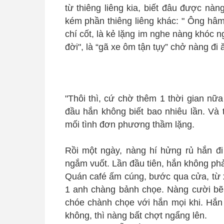
từ thiêng liêng kia, biết đâu được nà
kém phần thiêng liêng khác: " Ông hâm 
chí cốt, là kẻ lặng im nghe nàng khóc 
đời", là “gã xe ôm tận tụy” chở nàng đi 
"Thôi thì, cứ chờ thêm 1 thời gian nữa 
đầu hắn không biết bao nhiêu lần. Và 
mối tình đơn phương thầm lặng.
Rồi một ngày, nàng hí hửng rủ hắn đi 
ngắm vuốt. Lần đầu tiên, hắn không ph
Quán café ấm cúng, bước qua cửa, từ x
1 anh chàng bảnh chọe. Nàng cười bẽn
chóe chành chọe với hắn mọi khi. Hắn
không, thì nàng bất chợt ngẩng lên.