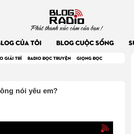
Phát thanh xúc cảm của bạn !
BLOG CỦA TÔI
BLOG CUỘC SỐNG
S
O GIẢI TRÍ
RADIO ĐỌC TRUYỆN
GIỌNG ĐỌC
hông nói yêu em?