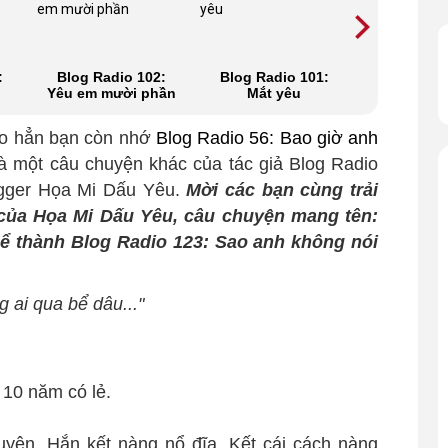
:
Blog Radio 102:
Blog Radio 101:
Blog Rad
Yêu em mười phần
Mắt yêu
Nếu ta y
vào thá
io hẳn bạn còn nhớ
Blog Radio 56: Bao giờ anh
là một câu chuyện khác của tác giả Blog Radio
ogger Họa Mi Dấu Yêu.
Mời các bạn cùng trải
của Họa Mi Dấu Yêu, câu chuyện mang tên:
ể thành Blog Radio 123: Sao anh không nói
 ai qua bể dâu..."
 10 năm có lẻ.
uyên. Hắn kết nàng nổ đĩa. Kết cái cách nàng