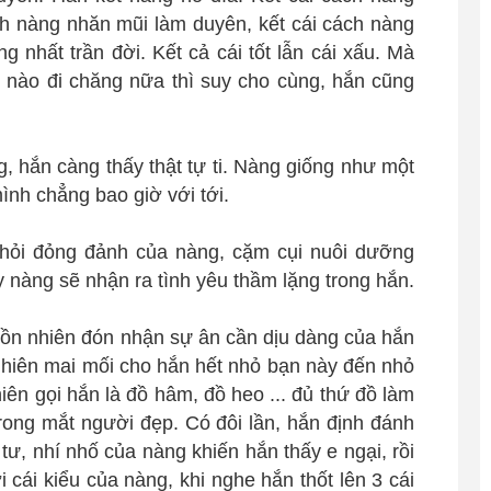
ách nàng nhăn mũi làm duyên, kết cái cách nàng
ng nhất trần đời. Kết cả cái tốt lẫn cái xấu. Mà
hế nào đi chăng nữa thì suy cho cùng, hắn cũng
hắn càng thấy thật tự ti. Nàng giống như một
mình chẳng bao giờ với tới.
hỏi đỏng đảnh của nàng, cặm cụi nuôi dưỡng
y nàng sẽ nhận ra tình yêu thầm lặng trong hắn.
ồn nhiên đón nhận sự ân cần dịu dàng của hắn
 nhiên mai mối cho hắn hết nhỏ bạn này đến nhỏ
ên gọi hắn là đồ hâm, đồ heo ... đủ thứ đồ làm
rong mắt người đẹp. Có đôi lần, hắn định đánh
 tư, nhí nhố của nàng khiến hắn thấy e ngại, rồi
i cái kiểu của nàng, khi nghe hắn thốt lên 3 cái