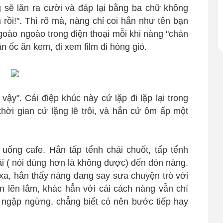
ng sẽ lăn ra cười và đáp lại bằng ba chữ không
rồi!". Thì rõ mà, nàng chỉ coi hắn như tên bạn
ngoào ngoào trong điện thoại mỗi khi nàng "chán
ăn ốc ăn kem, đi xem film đi hóng gió.
vậy". Cái điệp khúc này cứ lặp đi lặp lại trong
thời gian cứ lặng lẽ trôi, và hắn cứ ôm ấp một
uống cafe. Hắn tấp tểnh chải chuốt, tấp tểnh
ải ( nói đúng hơn là không được) đến đón nàng.
a, hắn thấy nàng đang say sưa chuyện trò với
 lẽn lắm, khác hẳn với cái cách nàng vẫn chí
 ngập ngừng, chẳng biết có nên bước tiếp hay