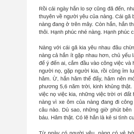
Rồi cái ngày hắn lo sợ cũng đã đến, nh
thuyên về người yêu của nàng. Cái gã 
nàng đang ở trên mây. Còn hắn, hắn t
thôi. Hạnh phúc nhé nàng. Hạnh phúc củ
Nàng với cái gã kia yêu nhau đâu chừn
nàng cả hắn ít gặp nhau hơn, chủ yếu l
để ý đến ai, cắm đầu vào công việc và 
người nọ, gặp người kia, rồi cũng ỉm 
hâm. Ừ, hắn hâm thế đấy, hâm nên m
phương 5,6 năm trời, kinh khủng thật.
việc nọ việc kia, những việc trời ơi đấ
nàng vì xe ôm của nàng đang đi công 
câu nào. Dù sao, những giờ phút bên 
báu. Hâm thật. Có lẽ hắn là kẻ si tình cuố
Từ ngày có người yêu, nàng có vẻ bớ