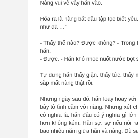
Nàng vui vẻ vẫy hắn vào.
Hóa ra là nàng bắt đầu tập tọe biết yêu
như đã …”
- Thấy thế nào? Được không? - Trong l
hắn.
- Được. - Hắn khó nhọc nuốt nước bọt sa
Tự dưng hắn thấy giận, thấy tức, thấy
sắp mất nàng thật rồi.
Những ngày sau đó, hắn loay hoay với ý
bày tỏ tình cảm với nàng. Nhưng xét c
có nghĩa là, hắn đâu có ý nghĩa gì lớn
hơn không kém. Hắn sợ, sợ nếu nói ra 
bao nhiêu năm giữa hắn và nàng. Dù sa