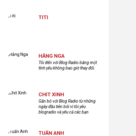
TITI
HẰNG NGA
Tôi đến với Blog Radio bằng một
tình yêu không bao giờ thay đổi.
CHIT XINH
Gắn bó với Blog Radio từ những
ngày đầu tiên bởi vì tôi yêu
blogradio và yêu cả các bạn
thính giả đã gắn bó và xây dựng
nên chương trình phát thanh xúc
cảm này!Cám ơn các bạn rất
TUẤN ANH
nhiều!