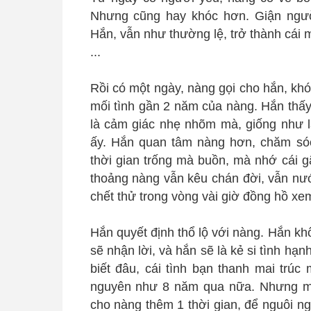
Nhưng cũng hay khóc hơn. Giận ngườ
Hắn, vẫn như thường lệ, trở thành cái 
...
Rồi có một ngày, nàng gọi cho hắn, khóc
mối tình gần 2 năm của nàng. Hắn thấ
là cảm giác nhẹ nhõm mà, giống như l
ấy. Hắn quan tâm nàng hơn, chăm só
thời gian trống mà buồn, mà nhớ cái g
thoảng nàng vẫn kêu chán đời, vẫn nướ
chết thử trong vòng vài giờ đồng hồ xe
Hắn quyết định thổ lộ với nàng. Hắn k
sẽ nhận lời, và hắn sẽ là kẻ si tình hạn
biết đâu, cái tình bạn thanh mai trú
nguyên như 8 năm qua nữa. Nhưng mà 
cho nàng thêm 1 thời gian, để nguôi n