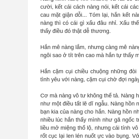
cười, kết cái cách nàng nói, kết cái c
cau mặt giận dỗi... Tóm lại, hắn kết nà
nàng thì có cái gì xấu đâu nhỉ. Xấu t
thấy điều đó thật dễ thương.
Hắn mê nàng lắm, nhưng càng mê nàng, 
ngôi sao ở tít trên cao mà hắn tự thấy 
Hắn cặm cụi chiều chuộng những đòi 
tình yêu với nàng, cặm cụi chờ đợi ngà
Cơ mà nàng vô tư không thể tả. Nàng h
như một điều tất lẽ dĩ ngẫu. Nàng hồn
bạn kia của nàng cho hắn. Nàng hồn nhi
nhiều lúc hắn thấy mình như gã ngốc t
liều mở miệng thổ lộ, nhưng cái tính vô
rốt cục lại len lén nuốt ực vào bụng. Vớ