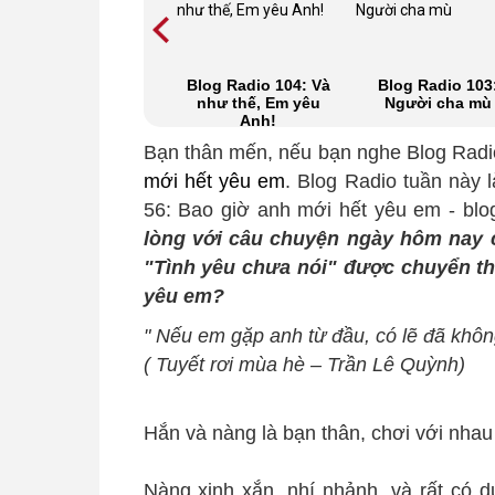
Blog Radio 105:
Blog Radio 104: Và
Blog Radio 103
Những lá thư gửi
như thế, Em yêu
Người cha mù
trước mùa đông!
Anh!
Bạn thân mến, nếu bạn nghe Blog Rad
mới hết yêu em
. Blog Radio tuần này 
56: Bao giờ anh mới hết yêu em - bl
lòng với câu chuyện ngày hôm nay 
"Tình yêu chưa nói" được chuyển th
yêu em?
" Nếu em gặp anh từ đầu, có lẽ đã không
( Tuyết rơi mùa hè – Trần Lê Quỳnh)
Hắn và nàng là bạn thân, chơi với nhau
Nàng xinh xắn, nhí nhảnh, và rất có d