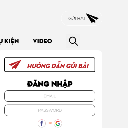
GỬI BÀI
Ự KIỆN
VIDEO
HƯỚNG DẪN GỬI BÀI
Đăng nhập
OR