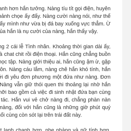
anh hơn hắn tưởng. Nàng tíu tít gọi điện, huyên
bảnh chọe ấy đấy. Nàng cười nàng nói, như thể
hấy mình như vừa bị đá bay xuống vực thẳm. Ừ
a hắn là nụ cười của nàng, hắn thấy vậy.
g 2 cái lễ Tình nhân. Khoảng thời gian dài ấy,
à chat chit rồi điện thoại. Hắn cũng chẳng buồn
học tập. Nàng giới thiệu ai, hắn cũng ậm ừ, gặp
luôn. Nàng cáu lắm, nàng chê hắn khó tính, hắn
ới đi yêu đơn phương một đứa như nàng. Đơn
 Nàng vẫn giữ thói quen thi thoảng lại nhờ hắn
t hỡi bao gồm cả việc đi sinh nhật đứa bạn cùng
tác. Hắn vui vẻ chở nàng đi, chẳng phàn nàn
nàng, đối với hắn cũng là những giờ phút quý
i cùng còn sót lại trên trái đất này.
t lanh chanh hơn, nhẹ nhàng và nữ tính hơn.