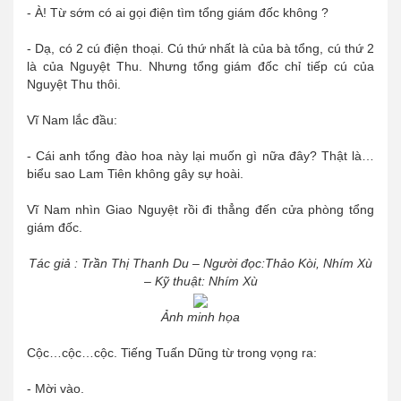
- À! Từ sớm có ai gọi điện tìm tổng giám đốc không ?
- Dạ, có 2 cú điện thoại. Cú thứ nhất là của bà tổng, cú thứ 2
là của Nguyệt Thu. Nhưng tổng giám đốc chỉ tiếp cú của
Nguyệt Thu thôi.
Vĩ Nam lắc đầu:
- Cái anh tổng đào hoa này lại muốn gì nữa đây? Thật là…
biểu sao Lam Tiên không gây sự hoài.
Vĩ Nam nhìn Giao Nguyệt rồi đi thẳng đến cửa phòng tổng
giám đốc.
Tác giả : Trần Thị Thanh Du – Người đọc:Thảo Kòi,
Nhím Xù
– Kỹ thuật:
Nhím Xù
Ảnh minh họa
Cộc…cộc…cộc.
Tiếng Tuấn Dũng từ trong vọng ra:
- Mời vào.