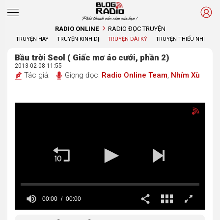
Phát thanh xúc cảm của bạn !
RADIO ONLINE
RADIO ĐỌC TRUYỆN
TRUYỆN HAY
TRUYỆN KINH DỊ
TRUYỆN DÀI KỲ
TRUYỆN THIẾU NHI
Bầu trời Seol ( Giấc mơ áo cưới, phần 2)
2013-02-08 11:55
Tác giả:
Giọng đọc:
Radio Online Team
,
Nhím Xù
00:00
00:00