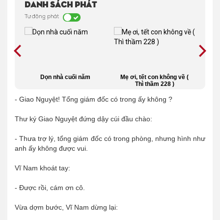
Danh sách phát
Tự động phát
n (
Dọn nhà cuối năm
Mẹ ơi, tết con không về (
J
Thì thầm 228 )
- Giao Nguyệt! Tổng giám đốc có trong ấy không ?
Thư ký Giao Nguyệt đứng dậy cúi đầu chào:
- Thưa trợ lý, tổng giám đốc có trong phòng, nhưng hình như
anh ấy không được vui.
Vĩ Nam khoát tay:
- Được rồi, cám ơn cô.
Vừa dợm bước, Vĩ Nam dừng lại: