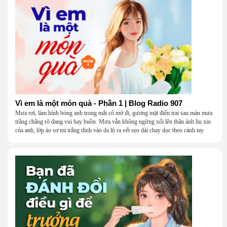
Vì em là một món quà - Phần 1 | Blog Radio 907
Mưa rơi, làm hình bóng anh trong mắt cô mờ đi, gương mặt điển trai sau màn mưa
trắng chẳng rõ đang vui hay buồn. Mưa vẫn không ngừng xối lên thân ảnh liu xiu
của anh, lớp áo sơ mi trắng dính vào da lộ ra vết sẹo dài chạy dọc theo cánh tay
khẳng khiu.