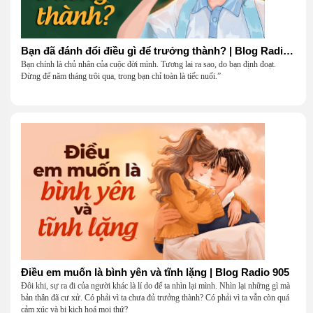
Bạn đã đánh đổi điều gì để trưởng thành? | Blog Radio 906
Bạn chính là chủ nhân của cuộc đời mình. Tương lai ra sao, do bạn định đoạt.
Đừng để năm tháng trôi qua, trong bạn chỉ toàn là tiếc nuối.”
Điều em muốn là bình yên và tĩnh lặng | Blog Radio 905
Đôi khi, sự ra đi của người khác là lí do để ta nhìn lại mình. Nhìn lại những gì mà
bản thân đã cư xử. Có phải vì ta chưa đủ trưởng thành? Có phải vì ta vẫn còn quá
cảm xúc và bi kịch hoá mọi thứ?