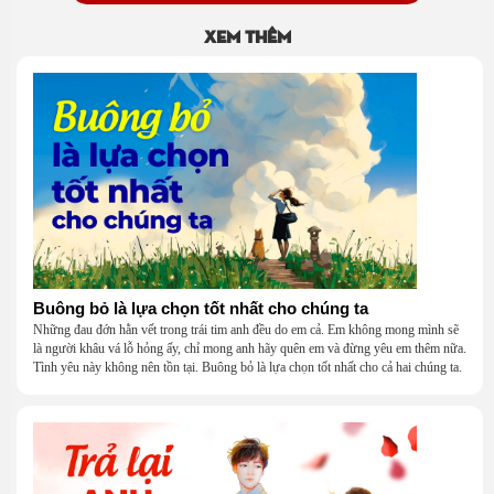
Xem thêm
Buông bỏ là lựa chọn tốt nhất cho chúng ta
Những đau đớn hằn vết trong trái tim anh đều do em cả. Em không mong mình sẽ
là người khâu vá lỗ hỏng ấy, chỉ mong anh hãy quên em và đừng yêu em thêm nữa.
Tình yêu này không nên tồn tại. Buông bỏ là lựa chọn tốt nhất cho cả hai chúng ta.