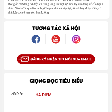
Một giấc mơ dang dở dấy lên trong lòng tôi một sự hiếu kỳ với dáng vẻ của hạnh
phúc. Nếu bước qua lằn ranh giữa quá khứ và hiện tại, tôi sẽ thấy được điều, có
phải kết cục sẽ vẹn tròn hơn không.
TƯƠNG TÁC XÃ HỘI
GIỌNG ĐỌC TIÊU BIỂU
HÀ DIỄM