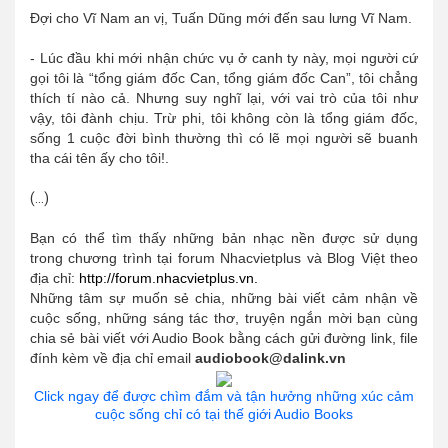
Đợi cho Vĩ Nam an vị, Tuấn Dũng mới đến sau lưng Vĩ Nam.
- Lúc đầu khi mới nhận chức vụ ở canh ty này, mọi người cứ
gọi tôi là “tổng giám đốc Can, tổng giám đốc Can”, tôi chẳng
thích tí nào cả. Nhưng suy nghĩ lại, với vai trò của tôi như
vậy, tôi đành chịu. Trừ phi, tôi không còn là tổng giám đốc,
sống 1 cuộc đời bình thường thì có lẽ mọi người sẽ buanh
tha cái tên ấy cho tôi!.
(...)
Bạn có thể tìm thấy những bản nhạc nền được sử dụng
trong chương trình tại forum Nhacvietplus và Blog Việt theo
địa chỉ:
http://forum.nhacvietplus.vn.
Những tâm sự muốn sẻ chia, những bài viết cảm nhận về
cuộc sống, những sáng tác thơ, truyện ngắn mời bạn cùng
chia sẻ bài viết với Audio Book bằng cách gửi đường link, file
đính kèm về địa chỉ email
audiobook@dalink.vn
Click ngay để được chìm đắm và tận hưởng những xúc cảm
cuộc sống chỉ có tại thế giới Audio Books