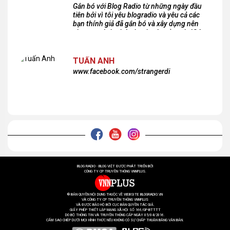
Gắn bó với Blog Radio từ những ngày đầu
tiên bởi vì tôi yêu blogradio và yêu cả các
bạn thính giả đã gắn bó và xây dựng nên
chương trình phát thanh xúc cảm này!Cám
ơn các bạn rất nhiều!
TUẤN ANH
www.facebook.com/strangerdi
BLOG RADIO - BLOG VIỆT ĐƯỢC PHÁT TRIỂN BỞI
CÔNG TY CP TRUYỀN THÔNG VNNPLUS.
® BẢN QUYỀN NỘI DUNG THUỘC VỀ WEBSITE BLOGRADIO.VN
VÀ CÔNG TY CP TRUYỀN THÔNG VNNPLUS
VÀ ĐƯỢC BẢO HỘ BỞI CỤC BẢN QUYỀN TÁC GIẢ.
GIẤY PHÉP THIẾT LẬP MẠNG XÃ HỘI SỐ 166/GP-BTTTT
DO BỘ THÔNG TIN VÀ TRUYỀN THÔNG CẤP NGÀY 05/04/2016.
CẤM SAO CHÉP DƯỚI MỌI HÌNH THỨC NẾU KHÔNG CÓ SỰ CHẤP THUẬN BẰNG VĂN BẢN.