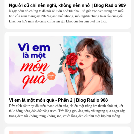
Người cũ chỉ nên nghĩ, không nên nhớ | Blog Radio 909
Ngày hôm đó chúng ta đã nói sẽ luôn nhớ tới nhau, sẽ giữ trọn vẹn trong tim mối
tình của năm tháng ấy. Nhưng anh biết không, mỗi người chúng ta ai rồi cũng đều
khác, lời hứa năm đó cũng chỉ là tên gọi khác của lời tạm biệt mà thôi.
Vì em là một món quà - Phần 2 | Blog Radio 908
Dây xích sắt trượt dài trên thanh chắn cửa, rít lên một tràng âm thanh chói tai, kết
thúc bằng tiếng đáp đất nặng trịch. Trời lặng gió, áng mây vắt ngang qua ngọn cây,
trong đêm tối không trăng không sao, chiếc lồng đèn cũ phủ một lớp bụi mỏng