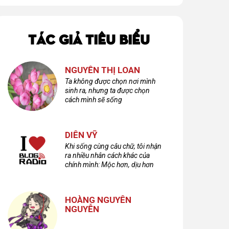
TÁC GIẢ TIÊU BIỂU
NGUYỄN THỊ LOAN
Ta không được chọn nơi mình
sinh ra, nhưng ta được chọn
cách mình sẽ sống
DIÊN VỸ
Khi sống cùng câu chữ, tôi nhận
ra nhiều nhân cách khác của
chính mình: Mộc hơn, dịu hơn
nhưng cũng không kém phần
cuồng dã và hoang hoải...
HOÀNG NGUYÊN
NGUYỄN