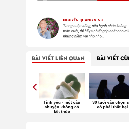
NGUYỄN QUANG VINH
Trong cuộc sống, nếu hạnh phúc không
mỉm cười, thì hãy tự biết góp nhặt cho m
những niềm vui nho nhỏ...
BÀI VIẾT LIÊN QUAN
BÀI VIẾT C
h yêu - một câu
30 tuổi vẫn chọn sai
Càng lớn càng nh
uyện không có
có phải thất bại
ra mình cô độc
kết thúc