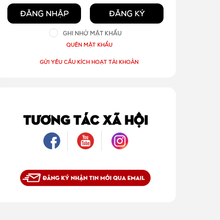
ĐĂNG NHẬP
ĐĂNG KÝ
GHI NHỚ MẬT KHẨU
QUÊN MẬT KHẨU
GỬI YÊU CẦU KÍCH HOẠT TÀI KHOẢN
TƯƠNG TÁC XÃ HỘI