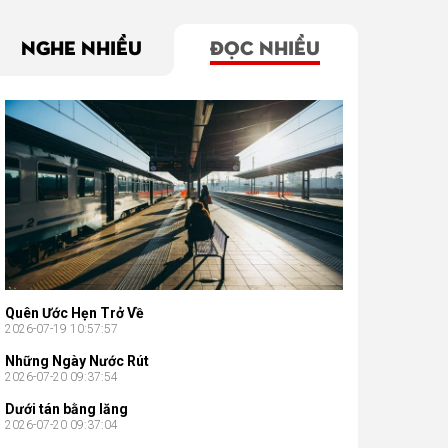
NGHE NHIỀU
ĐỌC NHIỀU
Quên Ước Hẹn Trở Về
2026-07-19 10:57:57
Những Ngày Nước Rút
2026-07-20 09:37:54
Dưới tán bằng lăng
2026-07-20 09:37:04