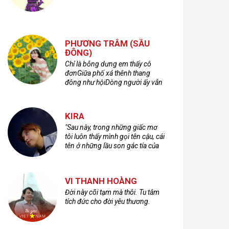
PHƯƠNG TRÂM (SẦU
ĐÔNG)
Chỉ là bỗng dưng em thấy cô
đơnGiữa phố xá thênh thang
đông như hộiDòng người ấy vẫn
bước qua rất vộiMột nửa cuộc
đời ta để lại nơi đâu?
KIRA
"Sau này, trong những giấc mơ
tôi luôn thấy mình gọi tên cậu, cái
tên ở những lầu son gác tía của
quá khứ."
VI THANH HOÀNG
Đời này cõi tạm mà thôi. Tu tâm
tích đức cho đời yêu thương.