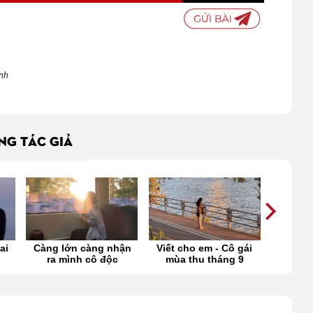
ình
ÙNG TÁC GIẢ
ận
Viết cho em - Cô gái
Có những điều anh
Tình y
mùa thu tháng 9
chưa kịp nói, em đã
chuy
vội rời xa
k