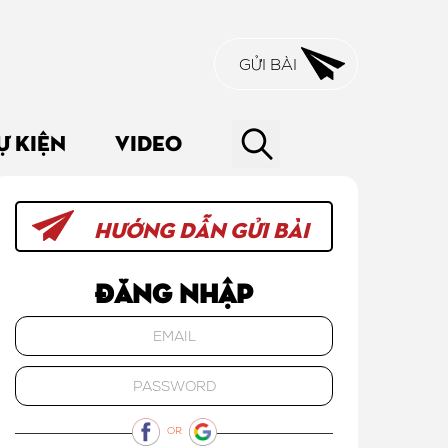
GỬI BÀI
Ự KIỆN
VIDEO
HƯỚNG DẪN GỬI BÀI
Đăng nhập
OR