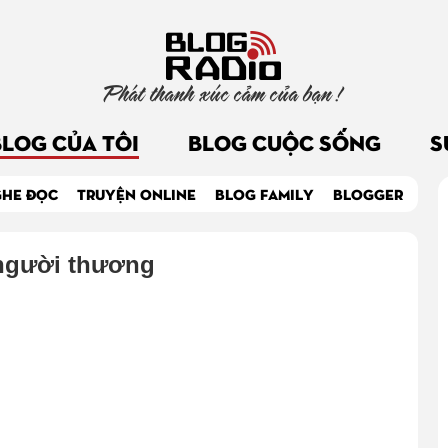
Phát thanh xúc cảm của bạn !
BLOG CỦA TÔI
BLOG CUỘC SỐNG
S
GHE ĐỌC
TRUYỆN ONLINE
BLOG FAMILY
BLOGGER
 người thương