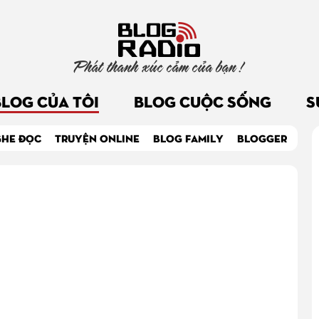
Phát thanh xúc cảm của bạn !
BLOG CỦA TÔI
BLOG CUỘC SỐNG
S
GHE ĐỌC
TRUYỆN ONLINE
BLOG FAMILY
BLOGGER