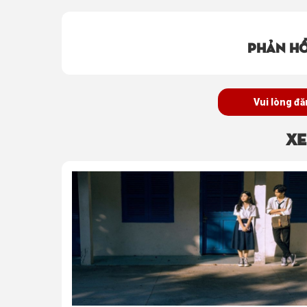
Phản hồ
Vui lòng đă
Xe