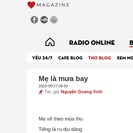
RADIO ONLINE
YÊU 24/7
CAFE BLOG
THƠ BLOG
XEM N
Mẹ là mưa bay
2023-09-27 06:30
Tác giả:
Nguyễn Quang Vinh
Mẹ về theo mùa thu
Tiếng lá ru dịu dàng