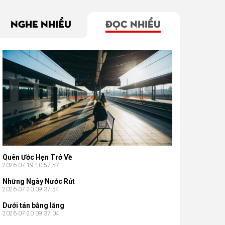
NGHE NHIỀU
ĐỌC NHIỀU
Quên Ước Hẹn Trở Về
2026-07-19 10:57:57
Những Ngày Nước Rút
2026-07-20 09:37:54
Dưới tán bằng lăng
2026-07-20 09:37:04