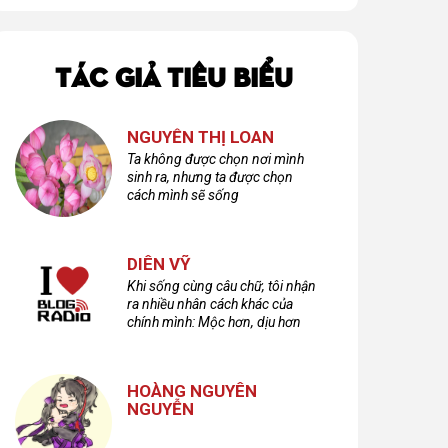
TÁC GIẢ TIÊU BIỂU
NGUYỄN THỊ LOAN
Ta không được chọn nơi mình
sinh ra, nhưng ta được chọn
cách mình sẽ sống
DIÊN VỸ
Khi sống cùng câu chữ, tôi nhận
ra nhiều nhân cách khác của
chính mình: Mộc hơn, dịu hơn
nhưng cũng không kém phần
cuồng dã và hoang hoải...
HOÀNG NGUYÊN
NGUYỄN