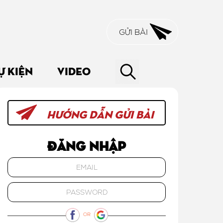
GỬI BÀI
Ự KIỆN
VIDEO
HƯỚNG DẪN GỬI BÀI
Đăng nhập
OR