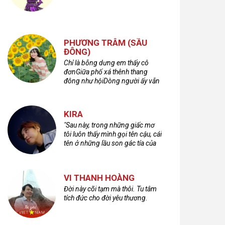
PHƯƠNG TRÂM (SẦU
ĐÔNG)
Chỉ là bỗng dưng em thấy cô
đơnGiữa phố xá thênh thang
đông như hộiDòng người ấy vẫn
bước qua rất vộiMột nửa cuộc
đời ta để lại nơi đâu?
KIRA
"Sau này, trong những giấc mơ
tôi luôn thấy mình gọi tên cậu, cái
tên ở những lầu son gác tía của
quá khứ."
VI THANH HOÀNG
Đời này cõi tạm mà thôi. Tu tâm
tích đức cho đời yêu thương.