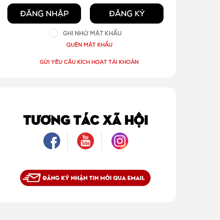
ĐĂNG NHẬP
ĐĂNG KÝ
GHI NHỚ MẬT KHẨU
QUÊN MẬT KHẨU
GỬI YÊU CẦU KÍCH HOẠT TÀI KHOẢN
TƯƠNG TÁC XÃ HỘI