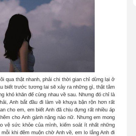
i qua thật nhanh, phải chi thời gian chỉ dừng lại ở
 biết trước tương lai sẽ xảy ra những gì
,
thật tâm
g khó khăn để cùng nhau về sau. Nhưng đó chỉ là
i, Anh bắt đầu đi làm về khuya bận rộn hơn rất
ian cho em, em biết Anh đã chịu đựng rất nhiều áp
thêm cho Anh gánh nặng nào nữ
.
Nhưng em mong
o vệ sức khỏe của mình, kiểm soát ít nhất những
 mỗi khi đêm muộn chờ Anh về, em lo lắng Anh đi