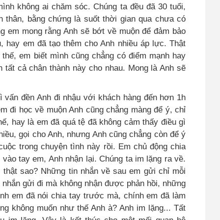
mình không ai chăm sóc. Chúng ta đều đã 30 tuổi,
 thân, bằng chứng là suốt thời gian qua chưa có
ưng em mong rằng Anh sẽ bớt về muộn để đảm bảo
u, hay em đã tạo thêm cho Anh nhiều áp lực. Thật
ư thế, em biết mình cũng chẳng có điểm mạnh hay
nh tất cả chân thành này cho nhau. Mong là Anh sẽ
vì vấn đền Anh đi nhậu với khách hàng đến hơn 1h
 em đi học về muộn Anh cũng chẳng màng để ý, chỉ
ế, hay là em đã quá tệ đã không cảm thấy điều gì
hiều
,
gọi cho Anh, nhưng Anh cũng chẳng còn để ý
 cuộc trong chuyện tình này rồi. Em chủ động chia
 vào tay em, Anh nhận lại. Chúng ta im lặng ra về.
c thật sao? Những tin nhắn về sau em gửi chỉ mỗi
tin nhắn gửi đi mà không nhận được phản hồi, những
ính em đã nói chia tay trước mà, chính em đã làm
òng không muốn như thế Anh à? Anh im lặng... Tất