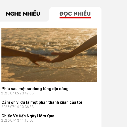
NGHE NHIỀU
ĐỌC NHIỀU
Phía sau một sự dung túng dịu dàng
2026-07-05 23:42:56
Cảm ơn vì đã là một phần thanh xuân của tôi
2026-07-14 13:36:23
Chiếc Vé Đến Ngày Hôm Qua
2026-07-13 11:15:05