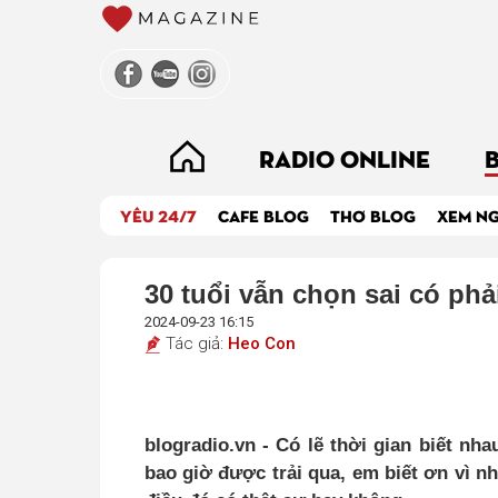
RADIO ONLINE
YÊU 24/7
CAFE BLOG
THƠ BLOG
XEM N
30 tuổi vẫn chọn sai có phải
2024-09-23 16:15
Tác giả:
Heo Con
blogradio.vn - Có lẽ thời gian biết n
bao giờ được trải qua, em biết ơn vì 