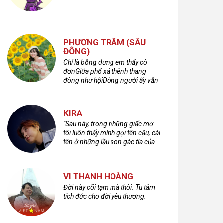
PHƯƠNG TRÂM (SẦU
ĐÔNG)
Chỉ là bỗng dưng em thấy cô
đơnGiữa phố xá thênh thang
đông như hộiDòng người ấy vẫn
bước qua rất vộiMột nửa cuộc
đời ta để lại nơi đâu?
KIRA
"Sau này, trong những giấc mơ
tôi luôn thấy mình gọi tên cậu, cái
tên ở những lầu son gác tía của
quá khứ."
VI THANH HOÀNG
Đời này cõi tạm mà thôi. Tu tâm
tích đức cho đời yêu thương.