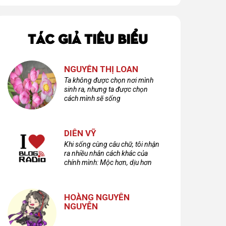
TÁC GIẢ TIÊU BIỂU
NGUYỄN THỊ LOAN
Ta không được chọn nơi mình
sinh ra, nhưng ta được chọn
cách mình sẽ sống
DIÊN VỸ
Khi sống cùng câu chữ, tôi nhận
ra nhiều nhân cách khác của
chính mình: Mộc hơn, dịu hơn
nhưng cũng không kém phần
cuồng dã và hoang hoải...
HOÀNG NGUYÊN
NGUYỄN