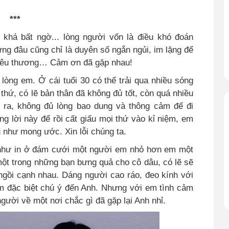
***
 khá bất ngờ...
lòng người vốn là điều khó đoán
ưng đâu cũng chỉ là duyên số ngắn ngủi, im lặng để
 yêu thương…
Cảm ơn đã gặp nhau!
òng em. Ở cái tuổi 30 có thể trải qua nhiều sóng
thứ, có lẽ bản thân đã không đủ tốt, còn quá nhiều
 ra, không đủ lòng bao dung và thông cảm để đi
g lời này để rồi cất giấu mọi thứ vào kỉ niệm, em
 như mong ước. Xin lỗi chúng ta.
 như in ở đám cưới một người em nhỏ hơn em một
 một trong những bạn bưng quả cho cô dâu, có lẽ sẽ
ngồi cạnh nhau. Dáng người cao ráo, đeo kính với
em đặc biệt chú ý đến Anh. Nhưng với em tình cảm
người về một nơi chắc gì đã gặp lại Anh nhỉ.