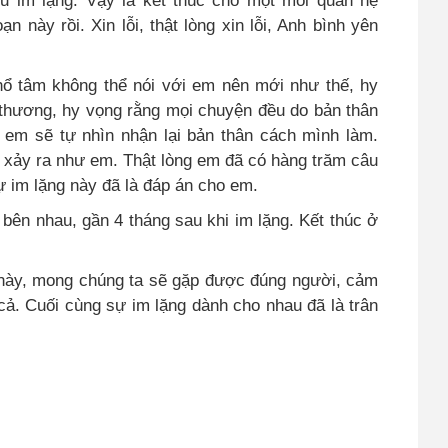
u im lặng. Vậy là kết thúc cho một mối quan hệ
 này rồi. Xin lỗi, thật lòng xin lỗi, Anh bình yên
hổ tâm không thể nói với em nên mới như thế, hy
 thương, hy vọng rằng mọi chuyện đều do bản thân
, em sẽ tự nhìn nhận lại bản thân cách mình làm.
xảy ra như em. Thật lòng em đã có hàng trăm câu
ự im lặng này đã là đáp án cho em.
 bên nhau, gần 4 tháng sau khi im lặng. Kết thúc ở
h này, mong chúng ta sẽ gặp được đúng người, cảm
cả. Cuối cùng sự im lặng dành cho nhau đã là trân