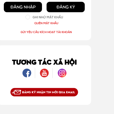
ĐĂNG NHẬP
ĐĂNG KÝ
GHI NHỚ MẬT KHẨU
QUÊN MẬT KHẨU
GỬI YÊU CẦU KÍCH HOẠT TÀI KHOẢN
TƯƠNG TÁC XÃ HỘI