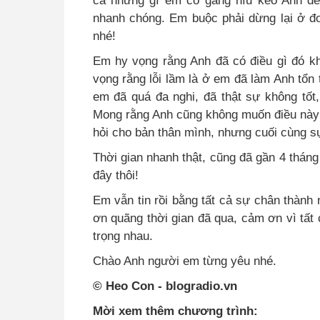
cả những gì em cố gắng níu kéo Anh đề
nhanh chóng. Em buộc phải dừng lại ở đoạn
nhé!
Em hy vọng rằng Anh đã có điều gì đó k
vọng rằng lỗi lầm là ở em đã làm Anh tổn
em đã quá đa nghi, đã thật sự không tốt
Mong rằng Anh cũng không muốn điều này 
hỏi cho bản thân mình, nhưng cuối cùng s
Thời gian nhanh thật, cũng đã gần 4 tháng
đây thôi!
Em vẫn tin rồi bằng tất cả sự chân thàn
ơn quãng thời gian đã qua, cảm ơn vì tất 
trọng nhau.
Chào Anh người em từng yêu nhé.
© Heo Con - blogradio.vn
Mời xem thêm chương trình: