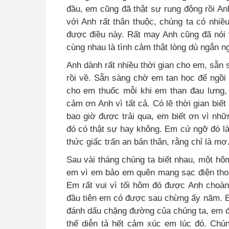
đầu, em cũng đã thật sự rung động rồi An
với Anh rất thân thuộc, chúng ta có nhi
được điều này. Rất may Anh cũng đã nói 
cùng nhau là tình cảm thật lòng dù ngắn n
Anh dành rất nhiều thời gian cho em, sẵn 
rồi về
.
Sẵn sàng chờ em tan học để ngồi 
cho em thuốc mỗi khi em than đau lưng,
cảm ơn Anh vì tất cả. Có lẽ thời gian biế
bao giờ được trải qua, em biết ơn vì nh
đó có thật sự hay không. Em cứ ngỡ đó là
thức giấc trấn an bản thân, rằng chỉ là m
Sau vài tháng chúng ta biết nhau, một h
em vì em bảo em quên mang sạc điện thoạ
Em rất vui vì tối hôm đó được Anh choàng
đầu tiên em có được sau chừng ấy năm
.
E
đánh dấu chặng đường của chúng ta, em đã
thể diễn tả hết cảm xúc em lúc đó. Chún