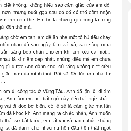
h biết không, không hiểu sao cảm giác của em đối
ều hơn những buổi gặp sau đó để có thể cảm nhận
với em như thế. Em tin là những gì chúng ta từng
gủi đến thế mà.
sàng chờ em tan làm để ăn nhẹ một tô hủ tiếu chay
nhìn nhau dù sau ngày làm vất vả, sẵn sàng mua
 sẵn sàng bóp chân cho em khi em kêu ca mỏi...
t nhau là kỉ niệm đẹp nhất, những điều mà em chưa
ững gì được Anh dành cho
,
dù rằng không biết điều
 giấc mơ của mình thôi. Rồi sẽ đến lúc em phải tự
ơ….
ôm em đi công tác ở Vũng Tàu
,
Anh đã lặn lội đi tìm
i, Anh làm em hết bất ngờ này đến bất ngờ khác.
 vai đi dọc bờ biển, có lẽ sẽ là cảm giác mà lần
m đã khóc khi Anh mang ra chiếc nhẫn
,
Anh muốn
 thật sự bật khóc, em rất vui và hạnh phúc không
g ta đã dành cho nhau nụ hôn đầu tiên thật ngọt