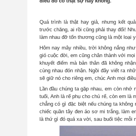
điều đó có thật sự hay không.
Quá trình là thật hay giả, nhưng kết quả
trước chăng, ai rồi cũng phải thay đổi! Nh
làm nhau đỡ tổn thương cũng là một loại
Hôm nay mây nhiều, trời không nắng như l
gió cuộc đời, em cũng chân thành với mọi 
khuyết điểm mà bản thân đã không nhận
cùng nhau đón nhận. Ngồi đây viết ra nhữn
sẽ giữ nó cho riêng em, chúc Anh mọi điều
Lần đầu chúng ta gặp nhau, em còn nhớ
tuổi, Anh là rể phụ cho chú rể, còn em là
chẳng có gì đặc biệt nếu chúng ta không 
chiếc quần tây đen áo sơ mi trắng, làm 
là thứ gì đó quá xa vời, sau buổi tiệc mỗi 