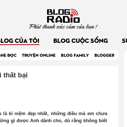
Phát thanh xúc cảm của bạn !
BLOG CỦA TÔI
BLOG CUỘC SỐNG
S
GHE ĐỌC
TRUYỆN ONLINE
BLOG FAMILY
BLOGGER
 thất bại
hau là kỉ niệm đẹp nhất, những điều mà em chưa
những gì được Anh dành cho
,
dù rằng không biết