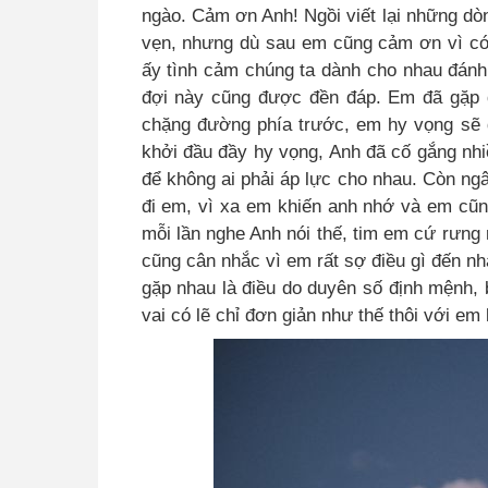
ngào. Cảm ơn Anh! Ngồi viết lại những dòn
vẹn, nhưng dù sau em cũng cảm ơn vì có
ấy tình cảm chúng ta dành cho nhau đánh
đợi này cũng được đền đáp. Em đã gặp 
chặng đường phía trước, em hy vọng sẽ
khởi đầu đầy hy vọng, Anh đã cố gắng nhi
để không ai phải áp lực cho nhau
.
Còn ngâ
đi em, vì xa em khiến anh nhớ và em cũn
mỗi lần nghe Anh nói thế, tim em cứ rưng 
cũng cân nhắc vì em rất sợ điều gì đến n
gặp nhau là điều do duyên số định mệnh
vai có lẽ chỉ đơn giản như thế thôi với em 