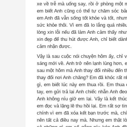
xe về trễ mà uống say, rồi ở phòng một 
em biết Anh cũng có thể tự chăm sóc bản
em Anh đã vẫn sống tốt khỏe và tốt, nh
sức khỏe thôi. Vì em đã lo lắng quá nhiề
lòng xin lỗi nếu đã làm Anh cảm thấy nh
xin đẹp để thu hút được Anh, chỉ biết dà
cảm nhận được.
Vậy là sau cuộc nói chuyện hôm ấy, chỉ 
sáng mới về. Anh trở nên lạnh lùng hơn,
sau một hôm mà Anh thay đổi nhiều đến th
thay đổi nơi Anh chăng? Em đã khóc rất n
gì, em biết lúc này em thua rồi. Em thua
tay, em gửi trả lại Anh chiếc nhẫn Anh đeo
Anh không níu giữ em lại. Vậy là kết thú
em đọc và lặng lẽ thu hồi lại. Em rất sợ 
chính vì em đã xóa kết bạn trước mà, ch
nên tất cả điều nay mà. Nhưng em thật l