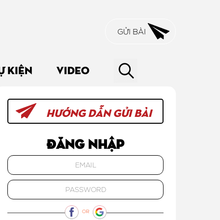
GỬI BÀI
Ự KIỆN
VIDEO
HƯỚNG DẪN GỬI BÀI
Đăng nhập
OR