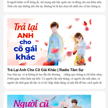
là người khâu vá lỗ hỏng ấy, chỉ mong anh hãy quên em và đừng yêu em thêm nữa.
Tình yêu này không nên tồn tại. Buông bỏ là lựa chọn tốt nhất cho cả hai chúng ta.
Trả Lại Anh Cho Cô Gái Khác | Radio Tâm Sự
Sau chia tay, có ai không bi luỵ lẫn tổn thương… chẳng qua chúng ta chỉ khác nhau
ở thời gian chữa lành mà thôi. Có người cần một tháng, có người cần một năm, có
người cần thời gian đủ lâu và có kẻ chấp nhận dùng cả một đời để học cách quên đi
một người.