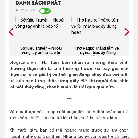
Danh sách phát
Tự động phát
êu
Sở Kiều Truyện – Ngoài
Thơ Radio: Tháng tám về
Ta 
tay
vòng tay anh là bão tố
rồi, mắt biếc ấy đừng
hoen
blogradio.vn - Hai lăm, bạn nhận ra những điều bình
thường thậm chí là tầm thường trước kia bây giờ mới
thực sự là có giá trị và thời gian đang chạy đua với tuổi
trẻ của bạn từng khắc từng giây. Để khi ngoái đầu nhìn
lại mới thấy rằng, thanh xuân đã trôi qua quá nửa...
***
Và nếu được hỏi, trong suốt cuộc đời mình thời khắc nào là
khó khăn nhất? Thì câu trả lời chắc có lẽ là tuổi hai lăm.
Khi mười tám, bạn có thể hoang mang trước sự lựa chọn
ngành nghề cho bản thân. Nhưng lúc ấy còn quá trẻ chỉ biết