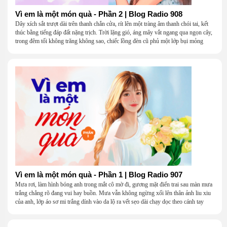
Vì em là một món quà - Phần 2 | Blog Radio 908
Dây xích sắt trượt dài trên thanh chắn cửa, rít lên một tràng âm thanh chói tai, kết
thúc bằng tiếng đáp đất nặng trịch. Trời lặng gió, áng mây vắt ngang qua ngọn cây,
trong đêm tối không trăng không sao, chiếc lồng đèn cũ phủ một lớp bụi mỏng
Vì em là một món quà - Phần 1 | Blog Radio 907
Mưa rơi, làm hình bóng anh trong mắt cô mờ đi, gương mặt điển trai sau màn mưa
trắng chẳng rõ đang vui hay buồn. Mưa vẫn không ngừng xối lên thân ảnh liu xiu
của anh, lớp áo sơ mi trắng dính vào da lộ ra vết sẹo dài chạy dọc theo cánh tay
khẳng khiu.