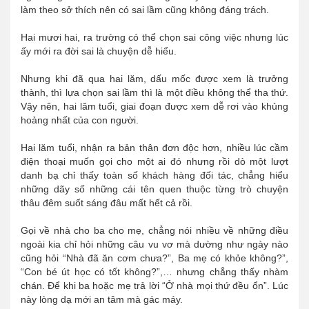
làm theo sở thích nên có sai lầm cũng không đáng trách.
Hai mươi hai, ra trường có thể chọn sai công việc nhưng lúc
ấy mới ra đời sai là chuyện dễ hiểu.
Nhưng khi đã qua hai lăm, dấu mốc được xem là trưởng
thành, thì lựa chọn sai lầm thì là một điều không thể tha thứ.
Vậy nên, hai lăm tuổi, giai đoạn được xem dễ rơi vào khủng
hoảng nhất của con người.
Hai lăm tuổi, nhận ra bản thân đơn độc hơn, nhiều lúc cầm
điện thoại muốn gọi cho một ai đó nhưng rồi dò một lượt
danh bạ chỉ thấy toàn số khách hàng đối tác, chẳng hiểu
những dãy số những cái tên quen thuộc từng trò chuyện
thâu đêm suốt sáng đâu mất hết cả rồi.
Gọi về nhà cho ba cho mẹ, chẳng nói nhiều về những điều
ngoài kia chỉ hỏi những câu vu vơ mà dường như ngày nào
cũng hỏi “Nhà đã ăn cơm chưa?”, Ba mẹ có khỏe không?”,
“Con bé út học có tốt không?”,… nhưng chẳng thấy nhàm
chán. Để khi ba hoặc mẹ trả lời “Ở nhà mọi thứ đều ổn”. Lúc
này lòng dạ mới an tâm mà gác máy.