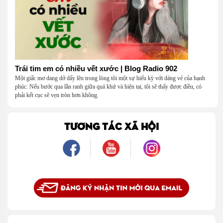
Trái tim em có nhiều vết xước | Blog Radio 902
Một giấc mơ dang dở dấy lên trong lòng tôi một sự hiếu kỳ với dáng vẻ của hạnh
phúc. Nếu bước qua lằn ranh giữa quá khứ và hiện tại, tôi sẽ thấy được điều, có
phải kết cục sẽ vẹn tròn hơn không.
TƯƠNG TÁC XÃ HỘI