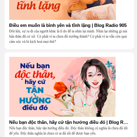
Điều em muốn là bình yên và tĩnh lặng | Blog Radio 905
Đôi khi, sự ra đi của người khác là lí do để ta nhìn lại mình. Nhìn lại những gì mà
bản thân đã cư xử. Có phải vì ta chưa đủ trưởng thành? Có phải vì ta vẫn còn quá
cảm xúc và bi kịch hoá mọi thứ?
Nếu bạn độc thân, hãy cứ tận hưởng điều đó | Blog Radio 904
Nếu bạn độc thân, hãy tận hưởng điều đó. Độc thân không có nghĩa là chưa đủ tốt
để yêu. Độc thân nghĩa là chưa có ai đủ tốt để được bạn yêu.