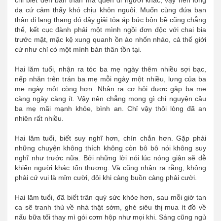
dạ cứ cảm thấy khó chịu khôn nguôi. Muốn cùng đứa bạn
thân đi lang thang đó đây giải tỏa áp bức bộn bề cũng chẳng
thể, kết cục đành phải một mình ngồi đơn độc với chai bia
trước mặt, mặc kệ xung quanh ồn ào nhốn nháo, cả thế giới
cứ như chỉ có một mình bản thân tồn tại.
Hai lăm tuổi, nhận ra tóc ba mẹ ngày thêm nhiều sợi bạc,
nếp nhăn trên trán ba mẹ mỗi ngày một nhiều, lưng của ba
mẹ ngày một còng hơn. Nhận ra cơ hội được gặp ba mẹ
càng ngày càng ít. Vậy nên chẳng mong gì chỉ nguyện cầu
ba mẹ mãi mạnh khỏe, bình an. Chỉ vậy thôi lòng đã an
nhiên rất nhiều.
Hai lăm tuổi, biết suy nghĩ hơn, chín chắn hơn. Gặp phải
những chuyện không thích không còn bô bô nói không suy
nghĩ như trước nữa. Bởi những lời nói lúc nóng giận sẽ dễ
khiến người khác tổn thương. Và cũng nhận ra rằng, không
phải cứ vui là mỉm cười, đôi khi càng buồn càng phải cười.
Hai lăm tuổi, đã biết trân quý sức khỏe hơn, sau mỗi giờ tan
ca sẽ tranh thủ về nhà thật sớm, ghé siêu thị mua ít đồ về
nấu bữa tối thay mì gói cơm hộp như mọi khi. Sáng cũng ngủ