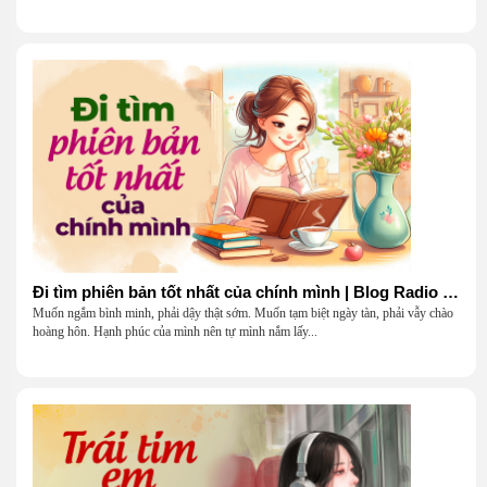
Đi tìm phiên bản tốt nhất của chính mình | Blog Radio 903
Muốn ngắm bình minh, phải dậy thật sớm. Muốn tạm biệt ngày tàn, phải vẫy chào
hoàng hôn. Hạnh phúc của mình nên tự mình nắm lấy...