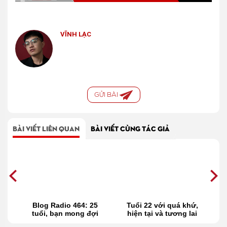
VĨNH LẠC
GỬI BÀI
BÀI VIẾT LIÊN QUAN
BÀI VIẾT CÙNG TÁC GIẢ
ến
Blog Radio 464: 25
Tuổi 22 với quá khứ,
28
hấy
tuổi, bạn mong đợi
hiện tại và tương lai
điều gì?