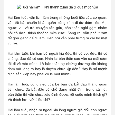
Hai lăm tuổi, vẫn lịch lãm trong những buổi tiệc của cơ quan,
vẫn tất bật chuẩn bị áo quần xúng xính đi dự đám tiệc. Mọi
người vui vẻ trò chuyện tán gấu, bản thân ngồi gặm nhấm
nỗi cô đơn, thỉnh thoảng mỉm cười. Sáng ra, vẫn phải tươm
tất gọn gàng để đi làm. Đến nơi vẫn phải trưng ra cái bộ mặt
vui vẻ.
Hai lăm tuổi, khi bạn bè ngoài kia đứa thì có vợ, đứa thì có
chồng, đứa đã có con. Nhìn lại bản thân sao vẫn cứ mãi sớm
tối đi về một mình. Là bản thân sợ những thương tổn không
dám mở lòng ra hay là duyên chưa kịp đến? Hay là số mệnh
định sẵn kiếp này phải cô lẻ một mình?
Hai lăm tuổi, công việc của bè bạn đã bắt đầu thăng quan
tiến chức, đã bắt đầu có chỗ đứng nhất định trong xã hội,
bản thân thì vẫn chưa xác định được, rốt cuộc mình thích gì?
Và thích hợp với điều chi?
Hai lăm tuổi, nhận ra ngoài kia lòng người giả dối, con người
chỉ biết đến bản thân mà quên đi người khác, vậy nên lòng