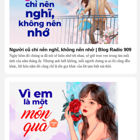
Người cũ chỉ nên nghĩ, không nên nhớ | Blog Radio 909
Ngày hôm đó chúng ta đã nói sẽ luôn nhớ tới nhau, sẽ giữ trọn vẹn trong tim mối
tình của năm tháng ấy. Nhưng anh biết không, mỗi người chúng ta ai rồi cũng đều
khác, lời hứa năm đó cũng chỉ là tên gọi khác của lời tạm biệt mà thôi.