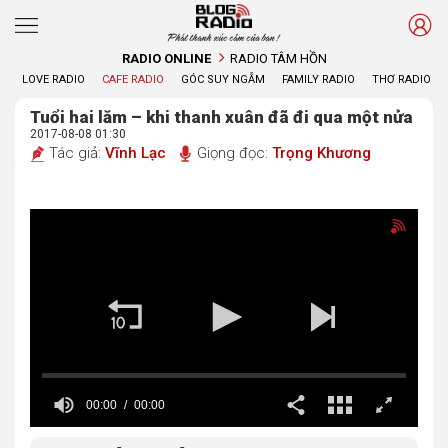
Phát thanh xúc cảm của bạn !
RADIO ONLINE
RADIO TÂM HỒN
LOVE RADIO
CAFE RADIO
GÓC SUY NGẪM
FAMILY RADIO
THƠ RADIO
Tuổi hai lăm – khi thanh xuân đã đi qua một nửa
2017-08-08 01:30
Tác giả:
Vĩnh Lạc
Giọng đọc:
Trọng Khương
00:00
00:00