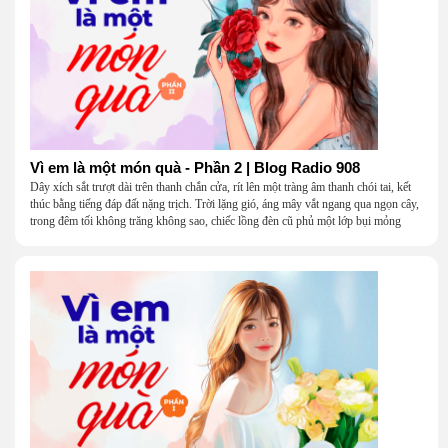
Vì em là một món quà - Phần 2 | Blog Radio 908
Dây xích sắt trượt dài trên thanh chắn cửa, rít lên một tràng âm thanh chói tai, kết
thúc bằng tiếng đáp đất nặng trịch. Trời lặng gió, áng mây vắt ngang qua ngọn cây,
trong đêm tối không trăng không sao, chiếc lồng đèn cũ phủ một lớp bụi mỏng