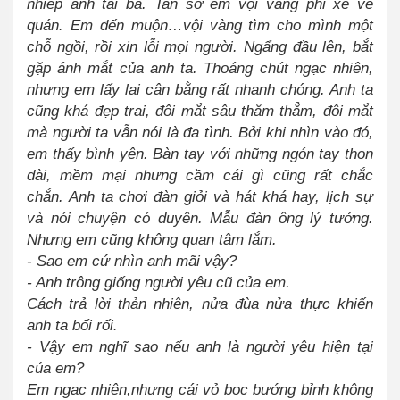
nhiếp ảnh tài ba. Tan sở em vội vàng phi xe về
quán. Em đến muộn…vội vàng tìm cho mình một
chỗ ngồi, rồi xin lỗi mọi người. Ngẩng đầu lên, bắt
gặp ánh mắt của anh ta. Thoáng chút ngạc nhiên,
nhưng em lấy lại cân bằng rất nhanh chóng. Anh ta
cũng khá đẹp trai, đôi mắt sâu thăm thẳm, đôi mắt
mà người ta vẫn nói là đa tình. Bởi khi nhìn vào đó,
em thấy bình yên. Bàn tay với những ngón tay thon
dài, mềm mại nhưng cầm cái gì cũng rất chắc
chắn. Anh ta chơi đàn giỏi và hát khá hay, lịch sự
và nói chuyện có duyên. Mẫu đàn ông lý tưởng.
Nhưng em cũng không quan tâm lắm.
- Sao em cứ nhìn anh mãi vậy?
- Anh trông giống người yêu cũ của em.
Cách trả lời thản nhiên, nửa đùa nửa thực khiến
anh ta bối rối.
- Vậy em nghĩ sao nếu anh là người yêu hiện tại
của em?
Em ngạc nhiên,nhưng cái vỏ bọc bướng bỉnh không