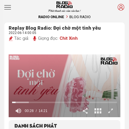
Phát thanh xúc cảm của bạn !
RADIO ONLINE
BLOG RADIO
Replay Blog Radio: Đợi chờ một tình yêu
2022-06-14 00:05
Tác giả:
Giọng đọc:
Chit Xinh
00:29
14:21
Danh sách phát