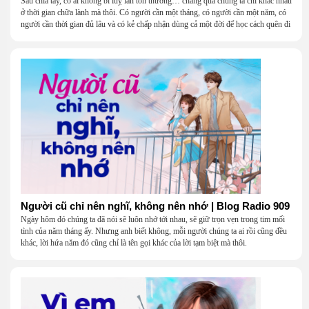
Sau chia tay, có ai không bi luỵ lẫn tổn thương… chẳng qua chúng ta chỉ khác nhau
ở thời gian chữa lành mà thôi. Có người cần một tháng, có người cần một năm, có
người cần thời gian đủ lâu và có kẻ chấp nhận dùng cả một đời để học cách quên đi
một người.
Người cũ chỉ nên nghĩ, không nên nhớ | Blog Radio 909
Ngày hôm đó chúng ta đã nói sẽ luôn nhớ tới nhau, sẽ giữ trọn vẹn trong tim mối
tình của năm tháng ấy. Nhưng anh biết không, mỗi người chúng ta ai rồi cũng đều
khác, lời hứa năm đó cũng chỉ là tên gọi khác của lời tạm biệt mà thôi.