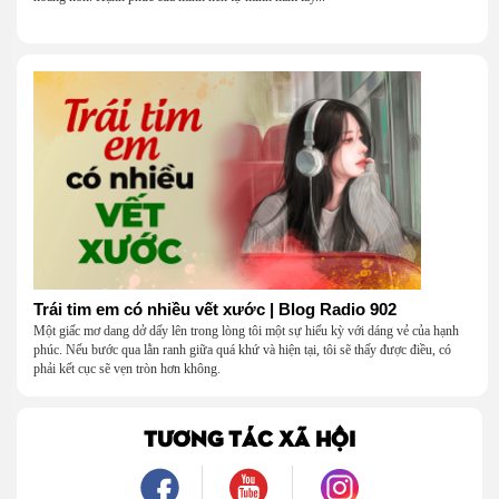
Trái tim em có nhiều vết xước | Blog Radio 902
Một giấc mơ dang dở dấy lên trong lòng tôi một sự hiếu kỳ với dáng vẻ của hạnh
phúc. Nếu bước qua lằn ranh giữa quá khứ và hiện tại, tôi sẽ thấy được điều, có
phải kết cục sẽ vẹn tròn hơn không.
TƯƠNG TÁC XÃ HỘI