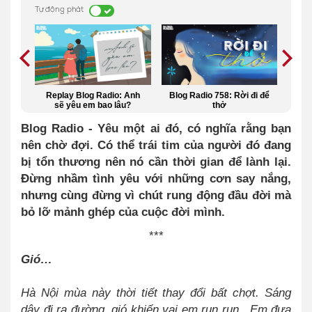
Tự động phát
 Blog Radio: Anh
Blog Radio 758: Rời đi để
Cảm ơn anh đã dạy 
êu em bao lâu?
thở
biết thế nào là mạnh 
Blog Radio - Yêu một ai đó, có nghĩa rằng bạn
nên chờ đợi. Có thể trái tim của người đó đang
bị tổn thương nên nó cần thời gian để lành lại.
Đừng nhầm tình yêu với những cơn say nắng,
nhưng cùng đừng vì chút rung động đầu đời mà
bỏ lỡ mảnh ghép của cuộc đời mình.
***
Gió…
Hà Nội mùa này thời tiết thay đổi bất chợt. Sáng
dậy đi ra đường, gió khiến vai em run run. Em đưa