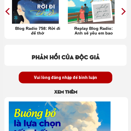
Blog Radio 758: Rời đi
Replay Blog Radio:
Repl
để thở
Anh sẽ yêu em bao
Tình 
lâu?
Phản hồi của độc giả
Vui lòng đăng nhập để bình luận
Xem thêm