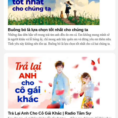
Buông bỏ là lựa chọn tốt nhất cho chúng ta
Những đau đớn hằn vết trong trái tim anh đều do em cả. Em không mong mình sẽ
là người khâu vá lỗ hỏng ấy, chỉ mong anh hãy quên em và đừng yêu em thêm nữa.
Tình yêu này không nên tồn tại. Buông bỏ là lựa chọn tốt nhất cho cả hai chúng ta.
Trả Lại Anh Cho Cô Gái Khác | Radio Tâm Sự