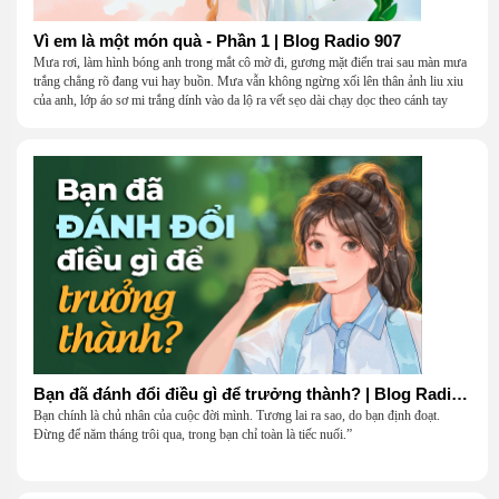
Vì em là một món quà - Phần 1 | Blog Radio 907
Mưa rơi, làm hình bóng anh trong mắt cô mờ đi, gương mặt điển trai sau màn mưa
trắng chẳng rõ đang vui hay buồn. Mưa vẫn không ngừng xối lên thân ảnh liu xiu
của anh, lớp áo sơ mi trắng dính vào da lộ ra vết sẹo dài chạy dọc theo cánh tay
khẳng khiu.
Bạn đã đánh đổi điều gì để trưởng thành? | Blog Radio 906
Bạn chính là chủ nhân của cuộc đời mình. Tương lai ra sao, do bạn định đoạt.
Đừng để năm tháng trôi qua, trong bạn chỉ toàn là tiếc nuối.”