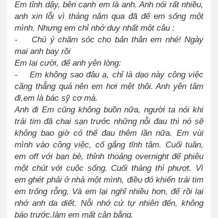
Em tỉnh dậy, bên cạnh em là anh. Anh nói rất nhiều,
anh xin lỗi vì tháng năm qua đã để em sống một
mình. Nhưng em chỉ nhớ duy nhất một câu :
- Chú ý chăm sóc cho bản thân em nhé! Ngày
mai anh bay rồi
Em lại cười, để anh yên lòng:
- Em không sao đâu ạ, chỉ là dạo này công việc
căng thẳng quá nên em hơi mệt thôi. Anh yên tâm
đi,em là bác sỹ cơ mà.
Anh đi Em cũng không buồn nữa, người ta nói khi
trái tim đã chai sạn trước những nỗi đau thì nó sẽ
không bao giờ có thể đau thêm lần nữa. Em vùi
mình vào công việc, cố gắng tĩnh tâm. Cuối tuần,
em off với bạn bè, thỉnh thoảng overnight để phiêu
một chút với cuộc sống. Cuối tháng thì phượt. Vì
em ghét phải ở nhà một mình, điều đó khiến trái tim
em trống rỗng, Và em lại nghĩ nhiều hơn, để rồi lại
nhớ anh da diết. Nỗi nhớ cứ tự nhiên đến, không
báo trước,làm em mất cân bằng.