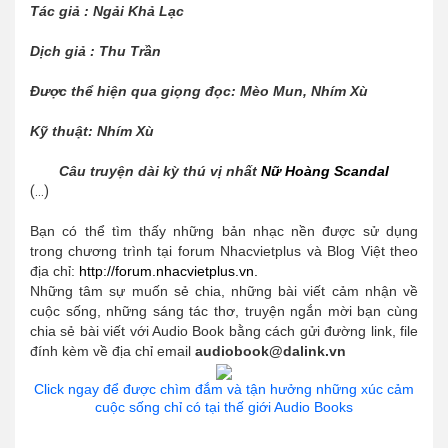
Tác giả : Ngải Khả Lạc
Dịch giả : Thu Trần
Được thể hiện qua giọng đọc: Mèo Mun, Nhím Xù
Kỹ thuật: Nhím Xù
Câu truyện dài kỳ thú vị nhất
Nữ Hoàng Scandal
(...)
Bạn có thể tìm thấy những bản nhạc nền được sử dụng
trong chương trình tại forum Nhacvietplus và Blog Việt theo
địa chỉ:
http://forum.nhacvietplus.vn.
Những tâm sự muốn sẻ chia, những bài viết cảm nhận về
cuộc sống, những sáng tác thơ, truyện ngắn mời bạn cùng
chia sẻ bài viết với Audio Book bằng cách gửi đường link, file
đính kèm về địa chỉ email
audiobook@dalink.vn
Click ngay để được chìm đắm và tận hưởng những xúc cảm
cuộc sống chỉ có tại thế giới Audio Books