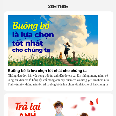
Xem thêm
Buông bỏ là lựa chọn tốt nhất cho chúng ta
Những đau đớn hằn vết trong trái tim anh đều do em cả. Em không mong mình sẽ
là người khâu vá lỗ hỏng ấy, chỉ mong anh hãy quên em và đừng yêu em thêm nữa.
Tình yêu này không nên tồn tại. Buông bỏ là lựa chọn tốt nhất cho cả hai chúng ta.