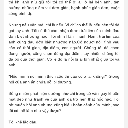
thì khi anh níu giữ tôi tôi có thể ở lại, ở lại bên anh, tận
hưởng những niềm vui đơn giản, hạnh phúc giản đơn, cuộc
sống bình dị.
Nhưng nếu vẫn mãi chỉ là nếu. Vì chỉ có thể là nếu nên tôi đã
gạt tay anh. Tôi có thể cảm nhận được trái tim của mình đau
đớn biết nhường nào. Tôi nhìn Hàn Thành Nam, trái tim của
anh cũng đau đớn biết nhường nào.Có người nói, tình yêu
cần có thời gian, địa điểm, con người. Chúng tôi đã chọn
đúng người, cũng chọn đúng địa điểm, tuy nhiên chúng tôi
đã bỏ qua thời gian. Có lẽ đó là nỗi bi ai lớn nhất giữa tôi và
anh.
“Nếu, mình nói mình thích cậu thì cậu có ở lại không?” Giọng
nói của anh ẩn chứa nỗi bi thương.
Bỗng nhiên phát hiện dường như chỉ trong có vài ngày khuôn
mặt đẹp như tranh vẽ của anh đã trở nên thật hốc hác. Tôi
rất muốn hỏi anh nhưng cũng hiểu hoàn cảnh của mình, sao
tôi có thể làm như vậy được?
Tôi khẽ lắc đầu.