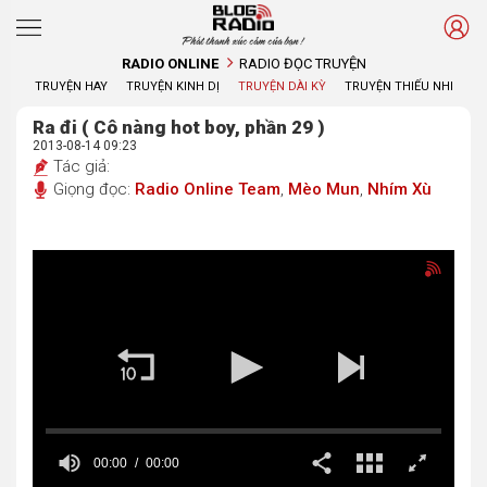
Phát thanh xúc cảm của bạn !
RADIO ONLINE
RADIO ĐỌC TRUYỆN
TRUYỆN HAY
TRUYỆN KINH DỊ
TRUYỆN DÀI KỲ
TRUYỆN THIẾU NHI
Ra đi ( Cô nàng hot boy, phần 29 )
2013-08-14 09:23
Tác giả:
Giọng đọc:
Radio Online Team
,
Mèo Mun
,
Nhím Xù
00:00
00:00