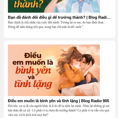
Bạn đã đánh đổi điều gì để trưởng thành? | Blog Radio 906
Bạn chính là chủ nhân của cuộc đời mình. Tương lai ra sao, do bạn định đoạt.
Đừng để năm tháng trôi qua, trong bạn chỉ toàn là tiếc nuối.”
Điều em muốn là bình yên và tĩnh lặng | Blog Radio 905
Đôi khi, sự ra đi của người khác là lí do để ta nhìn lại mình. Nhìn lại những gì mà
bản thân đã cư xử. Có phải vì ta chưa đủ trưởng thành? Có phải vì ta vẫn còn quá
cảm xúc và bi kịch hoá mọi thứ?