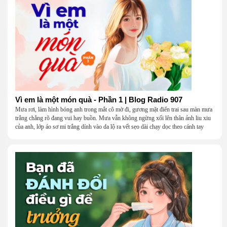
Vì em là một món quà - Phần 1 | Blog Radio 907
Mưa rơi, làm hình bóng anh trong mắt cô mờ đi, gương mặt điển trai sau màn mưa
trắng chẳng rõ đang vui hay buồn. Mưa vẫn không ngừng xối lên thân ảnh liu xiu
của anh, lớp áo sơ mi trắng dính vào da lộ ra vết sẹo dài chạy dọc theo cánh tay
khẳng khiu.