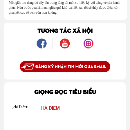
Một giấc mơ dang dở dấy lên trong lòng tôi một sự hiếu kỳ với dáng vẻ của hạnh
phúc. Nếu bước qua lằn ranh giữa quá khứ và hiện tại, tôi sẽ thấy được điều, có
phải kết cục sẽ vẹn tròn hơn không.
TƯƠNG TÁC XÃ HỘI
GIỌNG ĐỌC TIÊU BIỂU
HÀ DIỄM