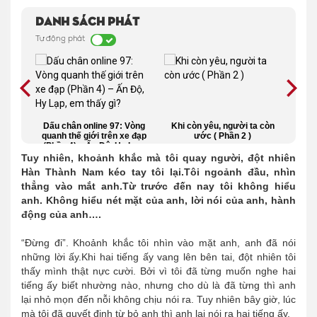
Danh sách phát
Tự động phát
trọng
Dấu chân online 97: Vòng
Khi còn yêu, người ta còn
Ngư
 và
quanh thế giới trên xe đạp
ước ( Phần 2 )
279)
(Phần 4) – Ấn Độ, Hy Lạp,
em thấy gì?
Tuy nhiên, khoảnh khắc mà tôi quay người, đột nhiên
Hàn Thành Nam kéo tay tôi lại.Tôi ngoảnh đầu, nhìn
thẳng vào mắt anh.
Từ trước đến nay tôi không hiểu
anh. Không hiểu nét mặt của anh, lời nói của anh, hành
động của anh….
“Đừng đi”. Khoảnh khắc tôi nhìn vào mặt anh, anh đã nói
những lời ấy.Khi hai tiếng ấy vang lên bên tai, đột nhiên tôi
thấy mình thật nực cười. Bởi vì tôi đã từng muốn nghe hai
tiếng ấy biết nhường nào, nhưng cho dù là đã từng thì anh
lại nhỏ mọn đến nỗi không chịu nói ra. Tuy nhiên bây giờ, lúc
mà tôi đã quyết định từ bỏ anh thì anh lại nói ra hai tiếng ấy.