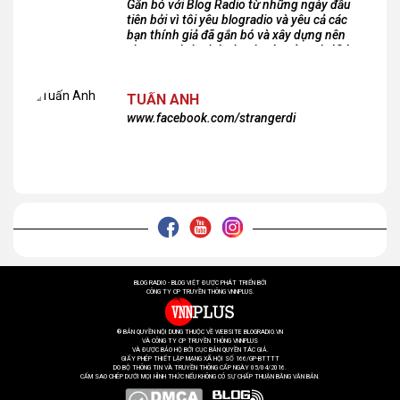
Gắn bó với Blog Radio từ những ngày đầu
tiên bởi vì tôi yêu blogradio và yêu cả các
bạn thính giả đã gắn bó và xây dựng nên
chương trình phát thanh xúc cảm này!Cám
ơn các bạn rất nhiều!
TUẤN ANH
www.facebook.com/strangerdi
BLOG RADIO - BLOG VIỆT ĐƯỢC PHÁT TRIỂN BỞI
CÔNG TY CP TRUYỀN THÔNG VNNPLUS.
® BẢN QUYỀN NỘI DUNG THUỘC VỀ WEBSITE BLOGRADIO.VN
VÀ CÔNG TY CP TRUYỀN THÔNG VNNPLUS
VÀ ĐƯỢC BẢO HỘ BỞI CỤC BẢN QUYỀN TÁC GIẢ.
GIẤY PHÉP THIẾT LẬP MẠNG XÃ HỘI SỐ 166/GP-BTTTT
DO BỘ THÔNG TIN VÀ TRUYỀN THÔNG CẤP NGÀY 05/04/2016.
CẤM SAO CHÉP DƯỚI MỌI HÌNH THỨC NẾU KHÔNG CÓ SỰ CHẤP THUẬN BẰNG VĂN BẢN.