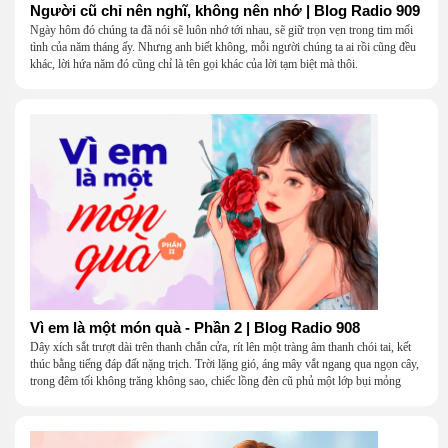
Người cũ chỉ nên nghĩ, không nên nhớ | Blog Radio 909
Ngày hôm đó chúng ta đã nói sẽ luôn nhớ tới nhau, sẽ giữ trọn vẹn trong tim mối
tình của năm tháng ấy. Nhưng anh biết không, mỗi người chúng ta ai rồi cũng đều
khác, lời hứa năm đó cũng chỉ là tên gọi khác của lời tạm biệt mà thôi.
Vì em là một món quà - Phần 2 | Blog Radio 908
Dây xích sắt trượt dài trên thanh chắn cửa, rít lên một tràng âm thanh chói tai, kết
thúc bằng tiếng đáp đất nặng trịch. Trời lặng gió, áng mây vắt ngang qua ngọn cây,
trong đêm tối không trăng không sao, chiếc lồng đèn cũ phủ một lớp bụi mỏng