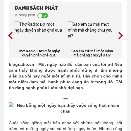
Danh sách phát
Tự động phát
háng
Thơ Radio: Đợi một ngày
Sao em cứ mãi một mình
Nắn
đời
duyên phận ghé qua
mà chẳng chịu yêu ai?
nhơ
ốn
blogradio.vn - Một ngày nào đó, các bạn của tôi ơi! Nếu
cảm thấy không được hạnh phúc đừng đi tìm những
điều xa xôi hay ngồi một mình ủ rũ. Hãy chọn cho mình
một niềm đam mê, hạnh phúc đang ẩn ở trong đó. Tôi
tin rằng hạnh phúc luôn chờ đợi bạn.
***
Cuộc sống giống một bản nhạc với những nốt thăng, nốt
trầm, có những ngày vui và những ngày buồn. Nhưng cũng