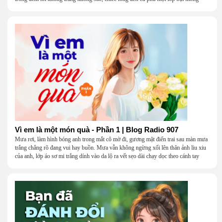
Vì em là một món quà - Phần 1 | Blog Radio 907
Mưa rơi, làm hình bóng anh trong mắt cô mờ đi, gương mặt điển trai sau màn mưa
trắng chẳng rõ đang vui hay buồn. Mưa vẫn không ngừng xối lên thân ảnh liu xiu
của anh, lớp áo sơ mi trắng dính vào da lộ ra vết sẹo dài chạy dọc theo cánh tay
khẳng khiu.