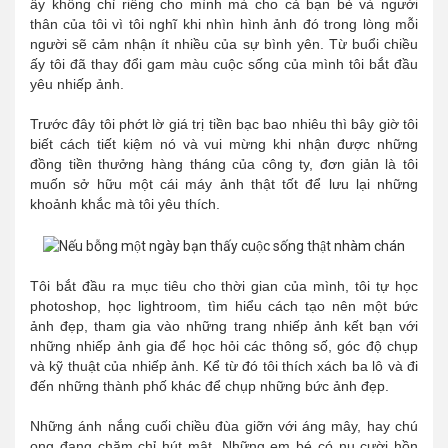
ấy không chỉ riêng cho mình mà cho cả bạn bè và người
thân của tôi vì tôi nghĩ khi nhìn hình ảnh đó trong lòng mỗi
người sẽ cảm nhận ít nhiều của sự bình yên. Từ buổi chiều
ấy tôi đã thay đổi gam màu cuộc sống của mình tôi bắt đầu
yêu nhiếp ảnh.
Trước đây tôi phớt lờ giá trị tiền bạc bao nhiêu thì bây giờ tôi
biết cách tiết kiệm nó và vui mừng khi nhận được những
đồng tiền thưởng hàng tháng của công ty, đơn giản là tôi
muốn sở hữu một cái máy ảnh thật tốt để lưu lại những
khoảnh khắc mà tôi yêu thích.
Tôi bắt đầu ra mục tiêu cho thời gian của mình, tôi tự học
photoshop, học lightroom, tìm hiểu cách tạo nên một bức
ảnh đẹp, tham gia vào những trang nhiếp ảnh kết bạn với
những nhiếp ảnh gia để học hỏi các thông số, góc độ chụp
và kỹ thuật của nhiếp ảnh. Kể từ đó tôi thích xách ba lô và đi
đến những thành phố khác để chụp những bức ảnh đẹp.
Những ánh nắng cuối chiều đùa giỡn với áng mây, hay chú
ong đang chăm chỉ hút mật. Những em bé có nụ cười hồn