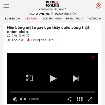
Phát thanh xúc cảm của bạn !
RADIO ONLINE
RADIO TÂM HỒN
LOVE RADIO
CAFE RADIO
GÓC SUY NGẪM
FAMILY RADIO
THƠ RADIO
Nếu bỗng một ngày bạn thấy cuộc sống thật
nhàm chán
2017-06-30 01:30
Tác giả:
Giọng đọc:
Titi
00:00
00:00