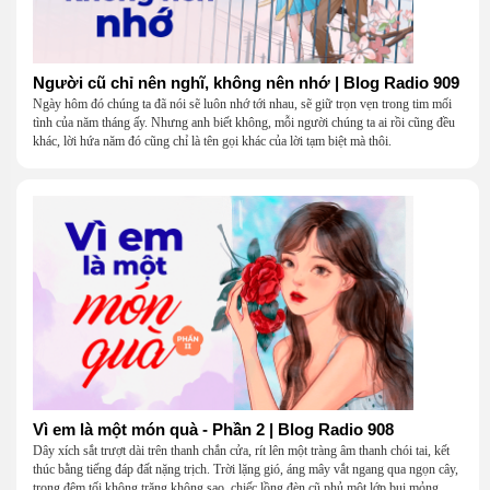
Người cũ chỉ nên nghĩ, không nên nhớ | Blog Radio 909
Ngày hôm đó chúng ta đã nói sẽ luôn nhớ tới nhau, sẽ giữ trọn vẹn trong tim mối
tình của năm tháng ấy. Nhưng anh biết không, mỗi người chúng ta ai rồi cũng đều
khác, lời hứa năm đó cũng chỉ là tên gọi khác của lời tạm biệt mà thôi.
Vì em là một món quà - Phần 2 | Blog Radio 908
Dây xích sắt trượt dài trên thanh chắn cửa, rít lên một tràng âm thanh chói tai, kết
thúc bằng tiếng đáp đất nặng trịch. Trời lặng gió, áng mây vắt ngang qua ngọn cây,
trong đêm tối không trăng không sao, chiếc lồng đèn cũ phủ một lớp bụi mỏng