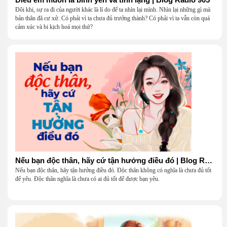
Đôi khi, sự ra đi của người khác là lí do để ta nhìn lại mình. Nhìn lại những gì mà
bản thân đã cư xử. Có phải vì ta chưa đủ trưởng thành? Có phải vì ta vẫn còn quá
cảm xúc và bi kịch hoá mọi thứ?
Nếu bạn độc thân, hãy cứ tận hưởng điều đó | Blog Radio 904
Nếu bạn độc thân, hãy tận hưởng điều đó. Độc thân không có nghĩa là chưa đủ tốt
để yêu. Độc thân nghĩa là chưa có ai đủ tốt để được bạn yêu.