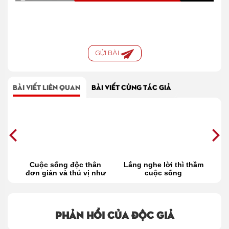
GỬI BÀI
BÀI VIẾT LIÊN QUAN
BÀI VIẾT CÙNG TÁC GIẢ
ủa
Cuộc sống độc thân
Lắng nghe lời thì thầm
28
hơ
đơn giản và thú vị như
cuộc sống
thế này đây
Phản hồi của độc giả