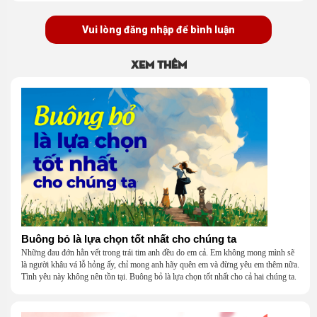
Vui lòng đăng nhập để bình luận
Xem thêm
Buông bỏ là lựa chọn tốt nhất cho chúng ta
Những đau đớn hằn vết trong trái tim anh đều do em cả. Em không mong mình sẽ
là người khâu vá lỗ hỏng ấy, chỉ mong anh hãy quên em và đừng yêu em thêm nữa.
Tình yêu này không nên tồn tại. Buông bỏ là lựa chọn tốt nhất cho cả hai chúng ta.