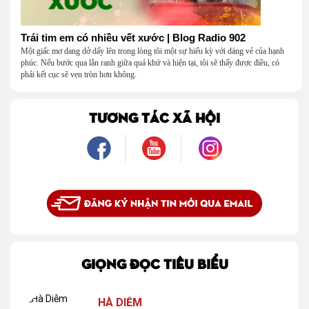
Trái tim em có nhiều vết xước | Blog Radio 902
Một giấc mơ dang dở dấy lên trong lòng tôi một sự hiếu kỳ với dáng vẻ của hạnh
phúc. Nếu bước qua lằn ranh giữa quá khứ và hiện tại, tôi sẽ thấy được điều, có
phải kết cục sẽ vẹn tròn hơn không.
TƯƠNG TÁC XÃ HỘI
GIỌNG ĐỌC TIÊU BIỂU
HÀ DIỄM