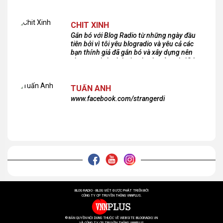
CHIT XINH
Gắn bó với Blog Radio từ những ngày đầu
tiên bởi vì tôi yêu blogradio và yêu cả các
bạn thính giả đã gắn bó và xây dựng nên
chương trình phát thanh xúc cảm này!Cám
ơn các bạn rất nhiều!
TUẤN ANH
www.facebook.com/strangerdi
BLOG RADIO - BLOG VIỆT ĐƯỢC PHÁT TRIỂN BỞI
CÔNG TY CP TRUYỀN THÔNG VNNPLUS.
® BẢN QUYỀN NỘI DUNG THUỘC VỀ WEBSITE BLOGRADIO.VN
VÀ CÔNG TY CP TRUYỀN THÔNG VNNPLUS