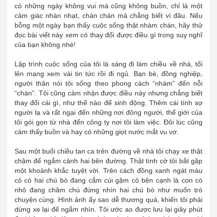
có những ngày không vui mà cũng không buồn, chỉ là một
cảm giác nhàn nhạt, chán chán mà chẳng biết vì đâu. Nếu
bỗng một ngày bạn thấy cuộc sống thật nhàm chán, hãy thử
đọc bài viết này xem có thay đổi được điều gì trong suy nghĩ
của bạn không nhé!
Lập trình cuộc sống của tôi là sáng đi làm chiều về nhà, tối
lên mạng xem vài tin tức rồi đi ngủ. Bạn bè, đồng nghiệp,
người thân nói tôi sống theo phong cách “nhàm” đến nỗi
“chán”. Tôi cũng cảm nhận được điều này nhưng chẳng biết
thay đổi cái gì, như thế nào để sinh động. Thêm cái tính sợ
người lạ và rất ngại đến những nơi đông người, thế giới của
tôi gói gọn từ nhà đến công ty nơi tôi làm việc. Đôi lúc cũng
cảm thấy buồn và hay có những giọt nước mắt vu vơ.
Sau một buổi chiều tan ca trên đường về nhà tôi chạy xe thật
chậm để ngắm cảnh hai bên đường. Thật tình cờ tôi bắt gặp
một khoảnh khắc tuyệt vời. Trên cách đồng xanh ngát màu
cỏ có hai chú bò đang cắm cúi gặm cỏ bên cạnh là con cò
nhỏ đang chăm chú đứng nhìn hai chú bò như muốn trò
chuyện cùng. Hình ảnh ấy sao dễ thương quá, khiến tôi phải
dừng xe lại để ngắm nhìn. Tôi ước ao được lưu lại giây phút