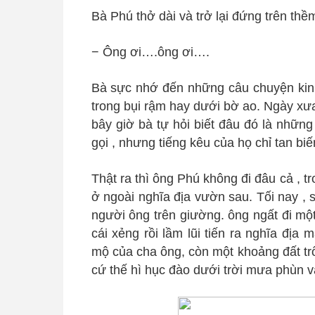
Bà Phú thở dài và trở lại đứng trên thềm
− Ông ơi….ông ơi….
Bà sực nhớ đến những câu chuyện kinh
trong bụi rậm hay dưới bờ ao. Ngày xư
bây giờ bà tự hỏi biết đâu đó là những
gọi , nhưng tiếng kêu của họ chỉ tan b
Thật ra thì ông Phú không đi đâu cả , t
ở ngoài nghĩa địa vườn sau. Tối nay , s
người ông trên giường. ông ngất đi một 
cái xẻng rồi lầm lũi tiến ra nghĩa địa
mộ của cha ông, còn một khoảng đất trố
cứ thế hì hục đào dưới trời mưa phùn và