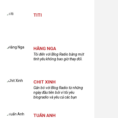
TITI
HẰNG NGA
Tôi đến với Blog Radio bằng một
tình yêu không bao giờ thay đổi.
CHIT XINH
Gắn bó với Blog Radio từ những
ngày đầu tiên bởi vì tôi yêu
blogradio và yêu cả các bạn
thính giả đã gắn bó và xây dựng
nên chương trình phát thanh xúc
cảm này!Cám ơn các bạn rất
TUẤN ANH
nhiều!