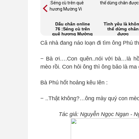
Jane Eyre, Phần 19
Dấu chân online
Tình yêu là khô
76 :Séng cù trên
thể dừng chân
quê hương Mường
được
Vi
Cả nhà đang náo loạn đi tìm ông Phú th
− Bà ơi….Con quên..nói với bà…là h
mèo rồi. Con hỏi ông thì ông bảo là ma 
Bà Phú hốt hoảng kêu lên :
− ..Thật không?…ông mày quý con mèo
Tác giả: Nguyễn Ngọc Ngạn - N