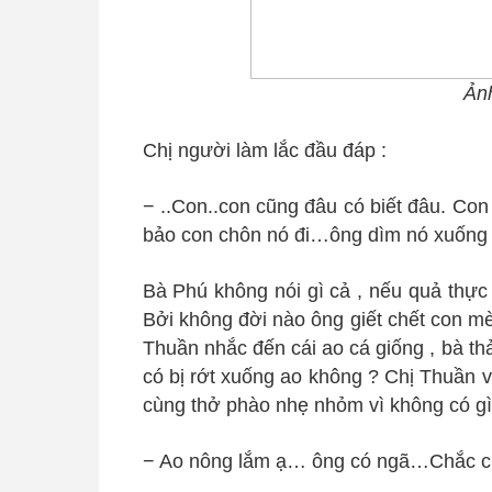
Ản
Chị người làm lắc đầu đáp :
− ..Con..con cũng đâu có biết đâu. Con
bảo con chôn nó đi…ông dìm nó xuống d
Bà Phú không nói gì cả , nếu quả thực 
Bởi không đời nào ông giết chết con m
Thuần nhắc đến cái ao cá giống , bà t
có bị rớt xuống ao không ? Chị Thuần v
cùng thở phào nhẹ nhỏm vì không có gì
− Ao nông lắm ạ… ông có ngã…Chắc cũ