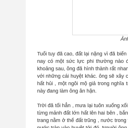
Ản
Tuổi tuy đã cao, đất lại nặng vì đã biế
nay có một sức lực phi thường nào đ
khoảng sau, ông đã hình thành rất nha
với những cái huyệt khác. ông sẽ xây 
hất hủi , một ngôi mộ giả trong nghĩa 
này đang làm ông ân hận.
Trời đã tối hẳn , mưa lại tuôn xuống 
từng mảnh đất lớn hất lên hai bên , b
trang nằm ở thế đất trũng , nước trong
nước tràn vào huyệt tới đó. Người ông