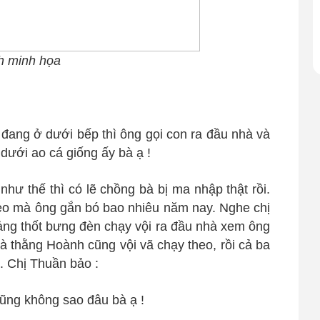
h minh họa
 đang ở dưới bếp thì ông gọi con ra đầu nhà và
ưới ao cá giống ấy bà ạ !
như thế thì có lẽ chồng bà bị ma nhập thật rồi.
èo mà ông gắn bó bao nhiêu năm nay. Nghe chị
hảng thốt bưng đèn chạy vội ra đầu nhà xem ông
à thằng Hoành cũng vội vã chạy theo, rồi cả ba
. Chị Thuần bảo :
ng không sao đâu bà ạ !