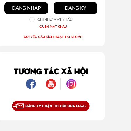
ĐĂNG NHẬP
ĐĂNG KÝ
GHI NHỚ MẬT KHẨU
QUÊN MẬT KHẨU
GỬI YÊU CẦU KÍCH HOẠT TÀI KHOẢN
TƯƠNG TÁC XÃ HỘI