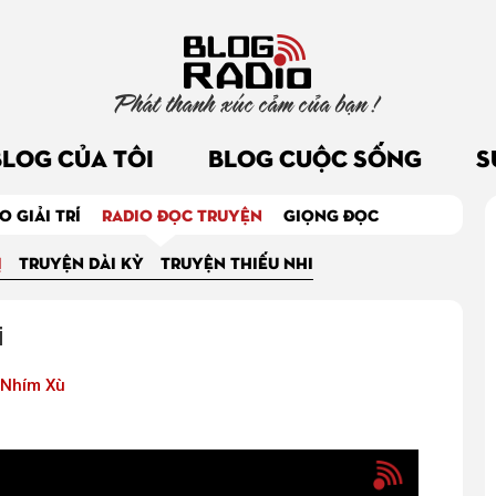
Phát thanh xúc cảm của bạn !
BLOG CỦA TÔI
BLOG CUỘC SỐNG
S
O GIẢI TRÍ
RADIO ĐỌC TRUYỆN
GIỌNG ĐỌC
Ị
TRUYỆN DÀI KỲ
TRUYỆN THIẾU NHI
i
Nhím Xù