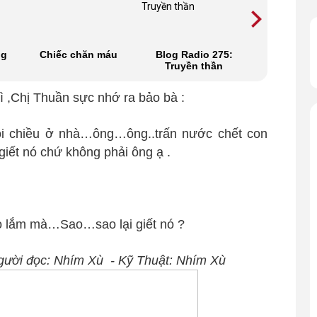
ng
Chiếc chăn máu
Blog Radio 275:
Hẹn anh n
Truyền thần
cầu vồng
thầm 2
ì ,Chị Thuần sực nhớ ra bảo bà :
ồi chiều ở nhà…ông…ông..trấn nước chết con
giết nó chứ không phải ông ạ .
 lắm mà…Sao…sao lại giết nó ?
gười đọc: Nhím Xù - Kỹ Thuật:
Nhím Xù