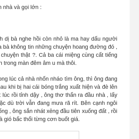
 nhà và gọi lớn :
 dị bà nghe hồi còn nhỏ là ma hay dấu người
a bà không tin những chuyện hoang đường đó ,
 chuyện thật ?. Cả ba cái miệng cùng cất tiếng
iến trong màn đêm âm u mà thôi.
rong lúc cả nhà nhốn nháo tìm ông, thì ông đang
au khi bị hai cái bóng trắng xuất hiện và đè lên
lúc rồi tỉnh dậy , ông thơ thẩn ra đầu nhà , lấy
 mặc dù trời vẫn đang mưa rã rít. Bên cạnh ngôi
ng , ông sắn nhát xẻng đầu tiên xuống đất , rồi
 gió bấc thổi từng cơn buốt giá.