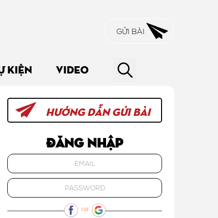
GỬI BÀI
Ự KIỆN
VIDEO
HƯỚNG DẪN GỬI BÀI
Đăng nhập
OR