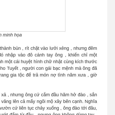
h minh họa
n thành bùn , rít chặt vào lưởi xẻng , nhưng đêm
ó nhập vào đô cánh tay ông , khiến chỉ một
nh một cái huyệt hình chữ nhật cùng kích thước
cho Tuyết , người con gái bạc mệnh mà ông đã
trang gia tộc để trả món nợ tình năm xưa , giờ
xối xả , nhưng ông cứ cắm đầu hăm hở đào , sắn
ắn văng lên cả mấy ngôi mộ xây bên cạnh. Nghĩa
 vườn cứ liên tục chảy xuống , ông đào tới đâu,
 ướt đẩm từ đầu , ngưng ông không dừng tay ,