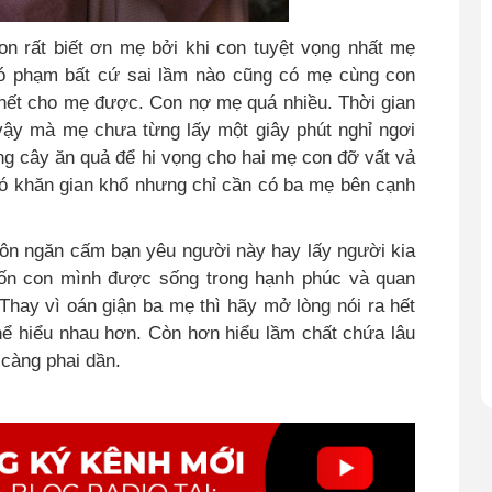
on rất biết ơn mẹ bởi khi con tuyệt vọng nhất mẹ
có phạm bất cứ sai lầm nào cũng có mẹ cùng con
 hết cho mẹ được. Con nợ mẹ quá nhiều. Thời gian
 vậy mà mẹ chưa từng lấy một giây phút nghỉ ngơi
ng cây ăn quả để hi vọng cho hai mẹ con đỡ vất vả
hó khăn gian khổ nhưng chỉ cần có ba mẹ bên cạnh
uôn ngăn cấm bạn yêu người này hay lấy người kia
n con mình được sống trong hạnh phúc và quan
Thay vì oán giận ba mẹ thì hãy mở lòng nói ra hết
hể hiểu nhau hơn. Còn hơn hiểu lầm chất chứa lâu
càng phai dần.