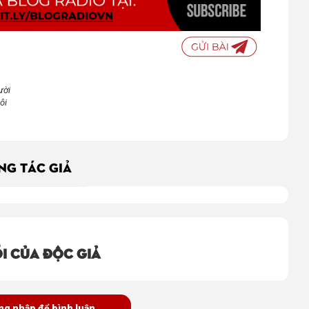
ười
ôi
ÙNG TÁC GIẢ
i của độc giả
ng nhập để bình luận