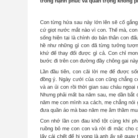
trong hạnh phúc và quan trọng không p
Con từng hứa sau này lớn lên sẽ cố gắng
cứ giọt nước mắt nào vì con. Thế mà, con
sống hiện tại là chính do bản thân con đấ
hề như những gì con đã từng tưởng tượn
khứ để thay đổi được gì cả. Con chỉ mo
bước đi trên con đường đầy chông gai này
Lần đầu tiên, con cãi lời mẹ để được s
đồng ý. Ngày cưới của con cũng chẳng c
và an ủi con rồi thời gian sau cháu ngoại 
Nhưng phải mất ba năm sau, mẹ dần bắt đ
năm mẹ con mình xa cách, mẹ chẳng nói g
đưa quần áo mà bao năm mẹ âm thầm mua 
Con nhớ lần con đau khổ tột cùng khi ph
ruồng bỏ mẹ con con và rời đi mặc cho c
lấy cái chết để hi vọng là anh ấy sẽ quay