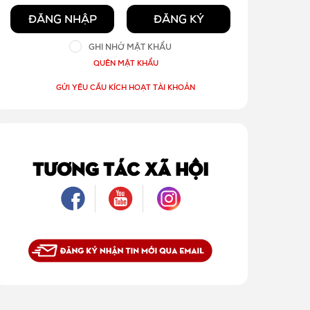
ĐĂNG NHẬP
ĐĂNG KÝ
GHI NHỚ MẬT KHẨU
QUÊN MẬT KHẨU
GỬI YÊU CẦU KÍCH HOẠT TÀI KHOẢN
TƯƠNG TÁC XÃ HỘI