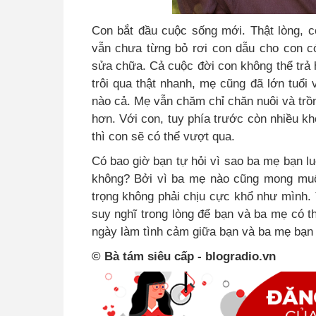
Con bắt đầu cuộc sống mới. Thật lòng, c
vẫn chưa từng bỏ rơi con dẫu cho con 
sửa chữa. Cả cuộc đời con không thể trả
trôi qua thật nhanh, mẹ cũng đã lớn tuổi
nào cả. Mẹ vẫn chăm chỉ chăn nuôi và trồ
hơn. Với con, tuy phía trước còn nhiều k
thì con sẽ có thể vượt qua.
Có bao giờ bạn tự hỏi vì sao ba mẹ bạn l
không? Bởi vì ba mẹ nào cũng mong muố
trọng không phải chịu cực khổ như mình. 
suy nghĩ trong lòng để bạn và ba mẹ có t
ngày làm tình cảm giữa bạn và ba mẹ bạn 
© Bà tám siêu cấp - blogradio.vn