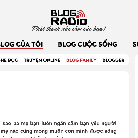
Phát thanh xúc cảm của bạn !
BLOG CỦA TÔI
BLOG CUỘC SỐNG
S
GHE ĐỌC
TRUYỆN ONLINE
BLOG FAMILY
BLOGGER
vì sao ba mẹ bạn luôn ngăn cấm bạn yêu người
ba mẹ nào cũng mong muốn con mình được sống