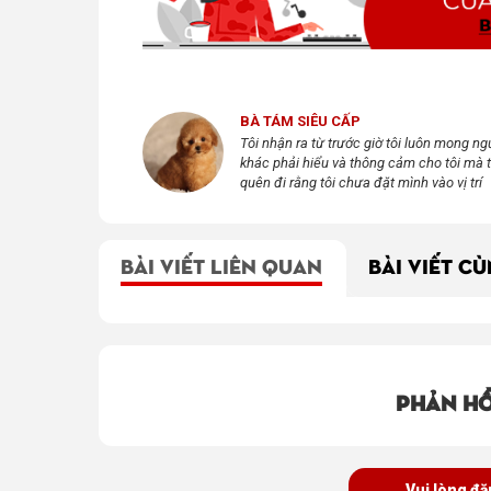
BÀ TÁM SIÊU CẤP
Tôi nhận ra từ trước giờ tôi luôn mong ng
khác phải hiểu và thông cảm cho tôi mà t
quên đi rằng tôi chưa đặt mình vào vị trí
của bất cứ ai để hiểu cho họ.
BÀI VIẾT LIÊN QUAN
BÀI VIẾT C
Phản hồ
Vui lòng đă