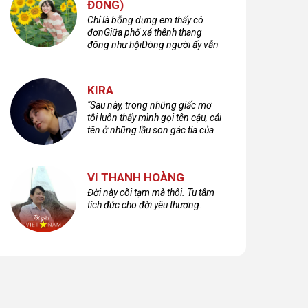
ĐÔNG)
Chỉ là bỗng dưng em thấy cô
đơnGiữa phố xá thênh thang
đông như hộiDòng người ấy vẫn
bước qua rất vộiMột nửa cuộc
đời ta để lại nơi đâu?
KIRA
"Sau này, trong những giấc mơ
tôi luôn thấy mình gọi tên cậu, cái
tên ở những lầu son gác tía của
quá khứ."
VI THANH HOÀNG
Đời này cõi tạm mà thôi. Tu tâm
tích đức cho đời yêu thương.