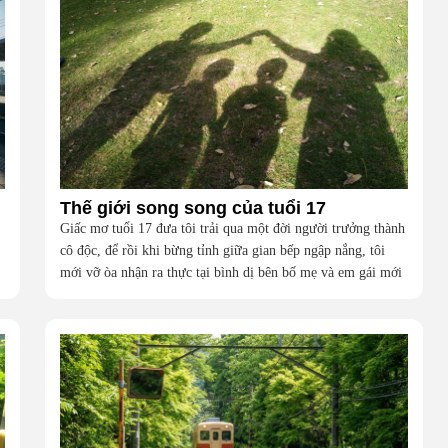
Thế giới song song của tuổi 17
Giấc mơ tuổi 17 đưa tôi trải qua một đời người trưởng thành
cô độc, để rồi khi bừng tỉnh giữa gian bếp ngập nắng, tôi
mới vỡ òa nhận ra thực tại bình dị bên bố mẹ và em gái mới
là hạnh phúc vô giá nhất