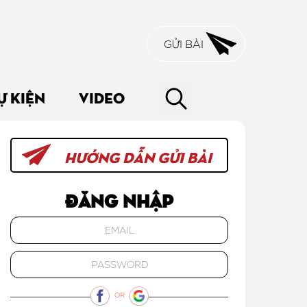
GỬI BÀI
Ự KIỆN
VIDEO
HƯỚNG DẪN GỬI BÀI
Đăng nhập
OR