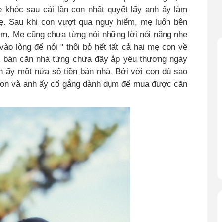
ẹ khóc sau cái lần con nhất quyết lấy anh ấy làm
mẹ. Sau khi con vượt qua nguy hiểm, mẹ luôn bên
m. Mẹ cũng chưa từng nói những lời nói nặng nhẹ
o lòng để nói " thôi bỏ hết tất cả hai mẹ con về
và bán căn nhà từng chứa đầy ắp yêu thương ngày
h ấy một nửa số tiền bán nhà. Bởi với con dù sao
 con và anh ấy cố gắng dành dụm để mua được căn