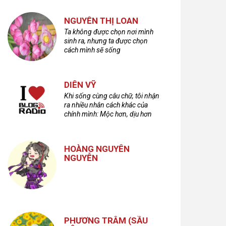
NGUYỄN THỊ LOAN
Ta không được chọn nơi mình
sinh ra, nhưng ta được chọn
cách mình sẽ sống
DIÊN VỸ
Khi sống cùng câu chữ, tôi nhận
ra nhiều nhân cách khác của
chính mình: Mộc hơn, dịu hơn
nhưng cũng không kém phần
cuồng dã và hoang hoải...
HOÀNG NGUYÊN
NGUYỄN
PHƯƠNG TRÂM (SẦU