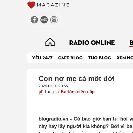
RADIO ONLINE
YÊU 24/7
CAFE BLOG
THƠ BLOG
XEM N
Con nợ mẹ cả một đời
2026-03-01 20:55
Tác giả:
Bà tám siêu cấp
blogradio.vn -
Có bao giờ bạn tự hỏi 
này hay lấy người kia không? Bởi vì 