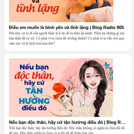
Điều em muốn là bình yên và tĩnh lặng | Blog Radio 905
Đôi khi, sự ra đi của người khác là lí do để ta nhìn lại mình. Nhìn lại những gì mà
bản thân đã cư xử. Có phải vì ta chưa đủ trưởng thành? Có phải vì ta vẫn còn quá
cảm xúc và bi kịch hoá mọi thứ?
Nếu bạn độc thân, hãy cứ tận hưởng điều đó | Blog Radio 904
Nếu bạn độc thân, hãy tận hưởng điều đó. Độc thân không có nghĩa là chưa đủ tốt
để yêu. Độc thân nghĩa là chưa có ai đủ tốt để được bạn yêu.