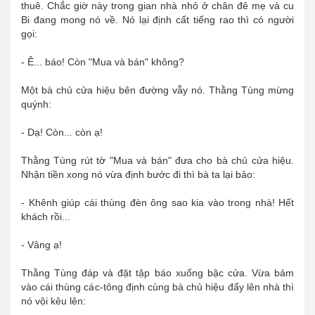
thuê. Chắc giờ này trong gian nhà nhỏ ở chân đê mẹ và cu
Bi đang mong nó về. Nó lại định cất tiếng rao thì có người
gọi:
- Ê... báo! Còn "Mua và bán" không?
Một bà chủ cửa hiệu bên đường vẫy nó. Thằng Tùng mừng
quýnh:
- Dạ! Còn... còn ạ!
Thằng Tùng rút tờ "Mua và bán" đưa cho bà chủ cửa hiệu.
Nhận tiền xong nó vừa định bước đi thì bà ta lại bảo:
- Khênh giúp cái thùng đèn ông sao kia vào trong nhà! Hết
khách rồi...
- Vâng ạ!
Thằng Tùng đáp và đặt tập báo xuống bậc cửa. Vừa bám
vào cái thùng các-tông định cùng bà chủ hiệu đẩy lên nhà thì
nó vội kêu lên: