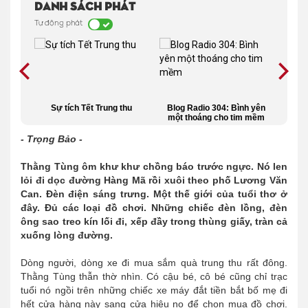
Danh sách phát
Tự động phát
ng
Sự tích Tết Trung thu
Blog Radio 304: Bình yên
Đ
một thoáng cho tim mềm
- Trọng Bảo -
Thằng Tùng ôm khư khư chồng báo trước ngực. Nó len
lỏi đi dọc đường Hàng Mã rồi xuôi theo phố Lương Văn
Can. Đèn điện sáng trưng. Một thế giới của tuổi thơ ở
đây. Đủ các loại đồ chơi. Những chiếc đèn lồng, đèn
ông sao treo kín lối đi, xếp đầy trong thùng giấy, tràn cả
xuống lòng đường.
Dòng người, dòng xe đi mua sắm quà trung thu rất đông.
Thằng Tùng thẫn thờ nhìn. Có cậu bé, cô bé cũng chỉ trạc
tuổi nó ngồi trên những chiếc xe máy đắt tiền bắt bố mẹ đi
hết cửa hàng này sang cửa hiệu nọ để chọn mua đồ chơi.