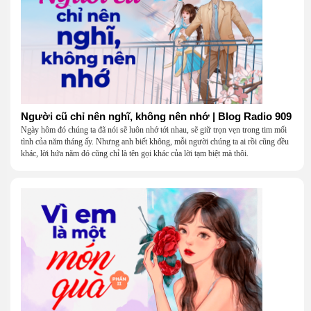
Người cũ chỉ nên nghĩ, không nên nhớ | Blog Radio 909
Ngày hôm đó chúng ta đã nói sẽ luôn nhớ tới nhau, sẽ giữ trọn vẹn trong tim mối
tình của năm tháng ấy. Nhưng anh biết không, mỗi người chúng ta ai rồi cũng đều
khác, lời hứa năm đó cũng chỉ là tên gọi khác của lời tạm biệt mà thôi.