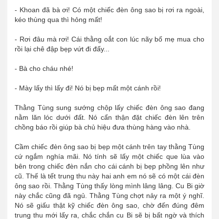
- Khoan đã bà ơi! Có một chiếc đèn ông sao bị rơi ra ngoài,
kéo thùng qua thì hỏng mất!
- Rơi đâu mà rơi! Cái thằng oắt con lúc nãy bố mẹ mua cho
rồi lại chê đập bẹp vứt đi đấy...
- Bà cho cháu nhé!
- Mày lấy thì lấy đi! Nó bị bẹp mất một cánh rồi!
Thằng Tùng sung sướng chộp lấy chiếc đèn ông sao đang
nằm lăn lóc dưới đất. Nó cẩn thận đặt chiếc đèn lên trên
chồng báo rồi giúp bà chủ hiệu đưa thùng hàng vào nhà.
Cầm chiếc đèn ông sao bị bẹp một cánh trên tay thằng Tùng
cứ ngắm nghía mãi. Nó tính sẽ lấy một chiếc que lùa vào
bên trong chiếc đèn nắn cho cái cánh bị bẹp phồng lên như
cũ. Thế là tết trung thu này hai anh em nó sẽ có một cái đèn
ông sao rồi. Thằng Tùng thấy lòng mình lâng lâng. Cu Bi giờ
này chắc cũng đã ngủ. Thằng Tùng chợt nảy ra một ý nghĩ.
Nó sẽ giấu thật kỹ chiếc đèn ông sao, chờ đến đúng đêm
trung thu mới lấy ra, chắc chắn cu Bi sẽ bị bất ngờ và thích