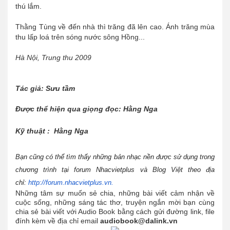
thú lắm.
Thằng Tùng về đến nhà thì trăng đã lên cao. Ánh trăng mùa
thu lấp loá trên sóng nước sông Hồng...
Hà Nội, Trung thu 2009
Tác giả: Sưu tầm
Được thể hiện qua giọng đọc: Hằng Nga
Kỹ thuật : Hằng Nga
Bạn cũng có thể tìm thấy những bản nhạc nền được sử dụng trong
chương trình tại forum Nhacvietplus và Blog Việt theo địa
chỉ:
http://forum.nhacvietplus.vn.
Những tâm sự muốn sẻ chia, những bài viết cảm nhận về
cuộc sống, những sáng tác thơ, truyện ngắn mời bạn cùng
chia sẻ bài viết với Audio Book bằng cách gửi đường link, file
đính kèm về địa chỉ email
audiobook@dalink.vn