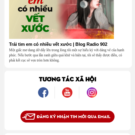
Trái tim em có nhiều vết xước | Blog Radio 902
Một giấc mơ dang dở dấy lên trong lòng tôi một sự hiếu kỳ với dáng vẻ của hạnh
phúc. Nếu bước qua lằn ranh giữa quá khứ và hiện tại, tôi sẽ thấy được điều, có
phải kết cục sẽ vẹn tròn hơn không.
TƯƠNG TÁC XÃ HỘI