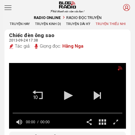
Phát thanh xúc cảm của bạn !
RADIO ONLINE
RADIO ĐỌC TRUYỆN
TRUYỆN HAY
TRUYỆN KINH DỊ
TRUYỆN DÀI KỲ
TRUYỆN THIẾU NHI
Chiếc đèn ông sao
2013-09-24 17:38
Tác giả:
Giọng đọc:
Hằng Nga
00:00
00:00