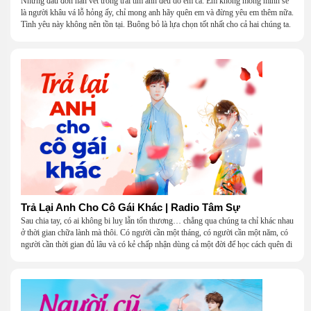
Những đau đớn hằn vết trong trái tim anh đều do em cả. Em không mong mình sẽ
là người khâu vá lỗ hỏng ấy, chỉ mong anh hãy quên em và đừng yêu em thêm nữa.
Tình yêu này không nên tồn tại. Buông bỏ là lựa chọn tốt nhất cho cả hai chúng ta.
Trả Lại Anh Cho Cô Gái Khác | Radio Tâm Sự
Sau chia tay, có ai không bi luỵ lẫn tổn thương… chẳng qua chúng ta chỉ khác nhau
ở thời gian chữa lành mà thôi. Có người cần một tháng, có người cần một năm, có
người cần thời gian đủ lâu và có kẻ chấp nhận dùng cả một đời để học cách quên đi
một người.