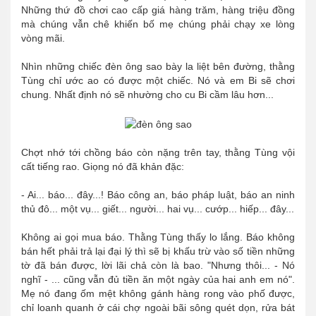
Những thứ đồ chơi cao cấp giá hàng trăm, hàng triệu đồng
mà chúng vẫn chê khiến bố mẹ chúng phải chạy xe lòng
vòng mãi.
Nhìn những chiếc đèn ông sao bày la liệt bên đường, thằng
Tùng chỉ ước ao có được một chiếc. Nó và em Bi sẽ chơi
chung. Nhất định nó sẽ nhường cho cu Bi cầm lâu hơn...
Chợt nhớ tới chồng báo còn nặng trên tay, thằng Tùng vội
cất tiếng rao. Giọng nó đã khản đặc:
- Ai... báo... đây...! Báo công an, báo pháp luật, báo an ninh
thủ đô... một vụ... giết... người... hai vụ... cướp... hiếp... đây...
Không ai gọi mua báo. Thằng Tùng thấy lo lắng. Báo không
bán hết phải trả lại đại lý thì sẽ bị khấu trừ vào số tiền những
tờ đã bán được, lời lãi chả còn là bao. "Nhưng thôi... - Nó
nghĩ - ... cũng vẫn đủ tiền ăn một ngày của hai anh em nó".
Mẹ nó đang ốm mệt không gánh hàng rong vào phố được,
chỉ loanh quanh ở cái chợ ngoài bãi sông quét dọn, rửa bát