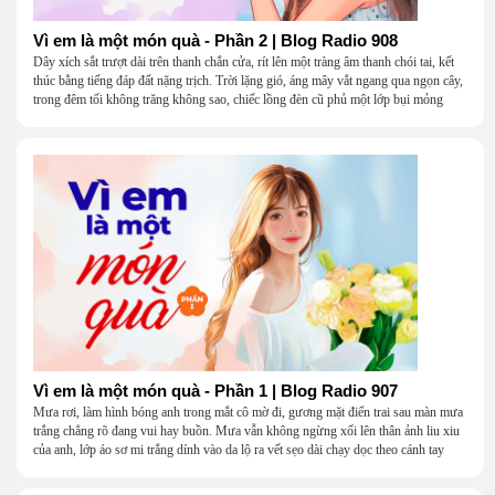
Vì em là một món quà - Phần 2 | Blog Radio 908
Dây xích sắt trượt dài trên thanh chắn cửa, rít lên một tràng âm thanh chói tai, kết
thúc bằng tiếng đáp đất nặng trịch. Trời lặng gió, áng mây vắt ngang qua ngọn cây,
trong đêm tối không trăng không sao, chiếc lồng đèn cũ phủ một lớp bụi mỏng
Vì em là một món quà - Phần 1 | Blog Radio 907
Mưa rơi, làm hình bóng anh trong mắt cô mờ đi, gương mặt điển trai sau màn mưa
trắng chẳng rõ đang vui hay buồn. Mưa vẫn không ngừng xối lên thân ảnh liu xiu
của anh, lớp áo sơ mi trắng dính vào da lộ ra vết sẹo dài chạy dọc theo cánh tay
khẳng khiu.