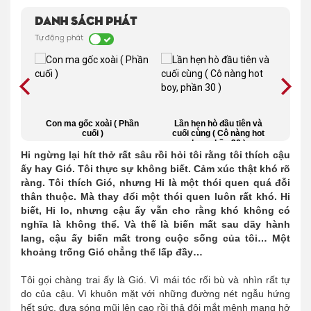
Danh sách phát
Tự động phát
ín
Con ma gốc xoài ( Phần
Lần hẹn hò đầu tiên và
Th
mãi
cuối )
cuối cùng ( Cô nàng hot
boy, phần 30 )
Hi ngừng lại hít thở rất sâu rồi hỏi tôi rằng tôi thích cậu
ấy hay Gió. Tôi thực sự không biết. Cảm xúc thật khó rõ
ràng. Tôi thích Gió, nhưng Hi là một thói quen quá đỗi
thân thuộc. Mà thay đổi một thói quen luôn rất khó. Hi
biết, Hi lo, nhưng cậu ấy vẫn cho rằng khó không có
nghĩa là không thể. Và thế là biến mất sau dãy hành
lang, cậu ấy biến mất trong cuộc sống của tôi… Một
khoảng trống Gió chẳng thể lấp đầy…
Tôi gọi chàng trai ấy là Gió. Vì mái tóc rối bù và nhìn rất tự
do của cậu. Vì khuôn mặt với những đường nét ngẫu hứng
hết sức, đưa sóng mũi lên cao rồi thả đôi mắt mênh mang hở