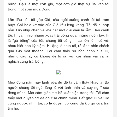
hững. Cậu là một cơn gió, một cơn gió thật sự ùa vào tôi
trong một sớm mùa Đông.
Lần đầu tiên tôi gặp Gió, cậu ngồi xuống cạnh tôi tại trạm
buýt. Cái balo xơ xác của Gió kêu leng keng. Tôi đã bị hớp
hồn. Gió nhịp chân và khẽ hát một giai điệu lạ lẫm. Bên cạnh
tôi, Hi vẫn nhịp nhàng xoay trái bóng qua những ngón tay. Hi
là "gà bông" của tôi, chúng tôi cùng nhau lớn lên, có với
nhau biết bao kỷ niệm. Hi lặng lẽ nhìn tôi, rồi ánh nhìn chếch
qua Gió một thoáng. Tôi cảm thấy sự bồn chồn của Hi,
nhưng cậu ấy cố không để lộ ra, với cái nhún vai và lại
nghịch cùng trái bóng.
Mùa đông năm nay lạnh vừa đủ để ta cảm thấy khác lạ. Ba
người chúng tôi ngồi lặng lẽ với ánh nhìn và suy nghĩ của
riêng mình. Một cảm giác mơ hồ xuất hiện trong tôi. Tôi cảm
thấy một duyên cớ đã gõ cửa chính mình. Bất giác Hi và Gió
cùng ngước nhìn tôi, có lẽ duyên cớ cũng đã kịp gõ cửa trái
tim họ.