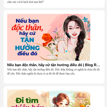
cảm xúc và bi kịch hoá mọi thứ?
Nếu bạn độc thân, hãy cứ tận hưởng điều đó | Blog Radio 904
Nếu bạn độc thân, hãy tận hưởng điều đó. Độc thân không có nghĩa là chưa đủ tốt
để yêu. Độc thân nghĩa là chưa có ai đủ tốt để được bạn yêu.