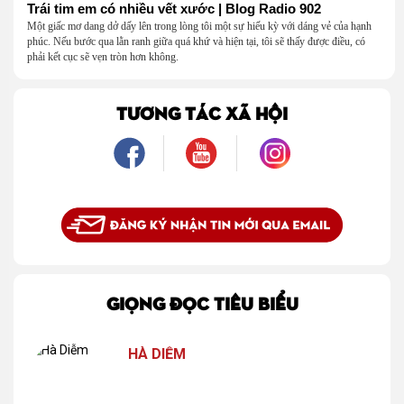
Trái tim em có nhiều vết xước | Blog Radio 902
Một giấc mơ dang dở dấy lên trong lòng tôi một sự hiếu kỳ với dáng vẻ của hạnh
phúc. Nếu bước qua lằn ranh giữa quá khứ và hiện tại, tôi sẽ thấy được điều, có
phải kết cục sẽ vẹn tròn hơn không.
TƯƠNG TÁC XÃ HỘI
GIỌNG ĐỌC TIÊU BIỂU
HÀ DIỄM