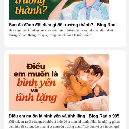
Bạn đã đánh đổi điều gì để trưởng thành? | Blog Radio 906
Bạn chính là chủ nhân của cuộc đời mình. Tương lai ra sao, do bạn định đoạt.
Đừng để năm tháng trôi qua, trong bạn chỉ toàn là tiếc nuối.”
Điều em muốn là bình yên và tĩnh lặng | Blog Radio 905
Đôi khi, sự ra đi của người khác là lí do để ta nhìn lại mình. Nhìn lại những gì mà
bản thân đã cư xử. Có phải vì ta chưa đủ trưởng thành? Có phải vì ta vẫn còn quá