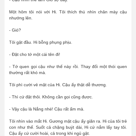
Một hôm tôi nói với Hi. Tôi thích thú nhìn chân mày cậu
nhướng lên.
- Gió?
Tôi gật đầu. Hi bỗng phụng phịu.
- Đặt cho tớ một cái tên đi!
- Tớ quen gọi cậu như thế này rồi. Thay đổi một thói quen
thường rất khó mà.
Tôi phì cười vẻ mặt của Hi. Cậu ấy thật dễ thương.
- Thì cứ đặt thôi. Không cần gọi cũng được.
- Vậy cậu là Nắng nhé! Cậu rất ấm mà.
Tôi nhìn vào mắt Hi. Gương mặt cậu ấy giãn ra. Hi của tôi trẻ
con như thế. Suốt cả chặng buýt dài, Hi cứ nắm lấy tay tôi.
Cậu ấy cứ cười hoài, cả trong khi ngủ gật.