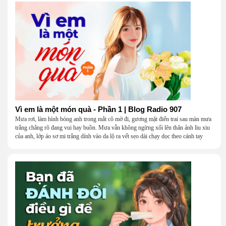
Vì em là một món quà - Phần 1 | Blog Radio 907
Mưa rơi, làm hình bóng anh trong mắt cô mờ đi, gương mặt điển trai sau màn mưa
trắng chẳng rõ đang vui hay buồn. Mưa vẫn không ngừng xối lên thân ảnh liu xiu
của anh, lớp áo sơ mi trắng dính vào da lộ ra vết sẹo dài chạy dọc theo cánh tay
khẳng khiu.