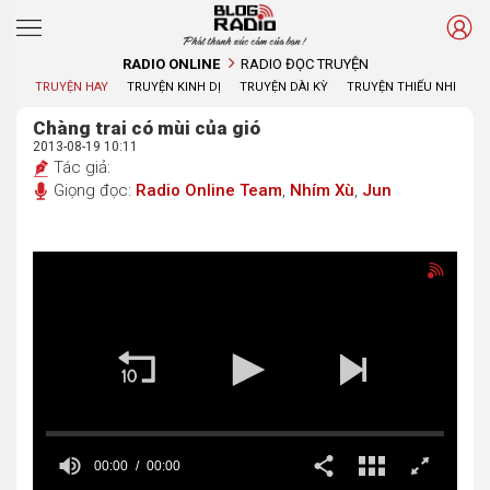
Phát thanh xúc cảm của bạn !
RADIO ONLINE
RADIO ĐỌC TRUYỆN
TRUYỆN HAY
TRUYỆN KINH DỊ
TRUYỆN DÀI KỲ
TRUYỆN THIẾU NHI
Chàng trai có mùi của gió
2013-08-19 10:11
Tác giả:
Giọng đọc:
Radio Online Team
,
Nhím Xù
,
Jun
00:00
00:00