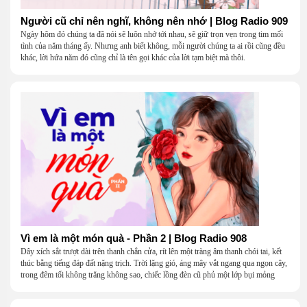
Người cũ chỉ nên nghĩ, không nên nhớ | Blog Radio 909
Ngày hôm đó chúng ta đã nói sẽ luôn nhớ tới nhau, sẽ giữ trọn vẹn trong tim mối
tình của năm tháng ấy. Nhưng anh biết không, mỗi người chúng ta ai rồi cũng đều
khác, lời hứa năm đó cũng chỉ là tên gọi khác của lời tạm biệt mà thôi.
Vì em là một món quà - Phần 2 | Blog Radio 908
Dây xích sắt trượt dài trên thanh chắn cửa, rít lên một tràng âm thanh chói tai, kết
thúc bằng tiếng đáp đất nặng trịch. Trời lặng gió, áng mây vắt ngang qua ngọn cây,
trong đêm tối không trăng không sao, chiếc lồng đèn cũ phủ một lớp bụi mỏng