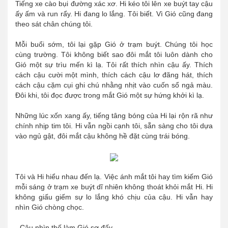
Tiếng xe cào bụi đường xác xơ. Hi kéo tôi lên xe buýt tay cậu
ấy ấm và run rẩy. Hi đang lo lắng. Tôi biết. Vì Gió cũng đang
theo sát chân chúng tôi.
Mỗi buổi sớm, tôi lại gặp Gió ở trạm buýt. Chúng tôi học
cùng trường. Tôi không biết sao đôi mắt tôi luôn dành cho
Gió một sự trìu mến kì lạ. Tôi rất thích nhìn cậu ấy. Thích
cách cậu cười một mình, thích cách cậu lơ đãng hát, thích
cách cậu cặm cụi ghi chú nhằng nhịt vào cuốn sổ ngả màu.
Đôi khi, tôi đọc được trong mắt Gió một sự hứng khởi kì lạ.
Những lúc xốn xang ấy, tiếng tâng bóng của Hi lại rộn rã như
chính nhịp tim tôi. Hi vẫn ngồi cạnh tôi, sẵn sàng cho tôi dựa
vào ngủ gật, đôi mắt cậu không hề đặt cùng trái bóng.
Tôi và Hi hiểu nhau đến lạ. Việc ánh mắt tôi hay tìm kiếm Gió
mỗi sáng ở trạm xe buýt dĩ nhiên không thoát khỏi mắt Hi. Hi
không giấu giếm sự lo lắng khó chịu của cậu. Hi vẫn hay
nhìn Gió chòng chọc.
- Cậu nhìn thế làm Gió sợ đấy.