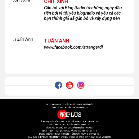
CHIT XINH
Gắn bó với Blog Radio từ những ngày đầu
tiên bởi vì tôi yêu blogradio và yêu cả các
bạn thính giả đã gắn bó và xây dựng nên
chương trình phát thanh xúc cảm này!Cám
ơn các bạn rất nhiều!
TUẤN ANH
www.facebook.com/strangerdi
BLOG RADIO - BLOG VIỆT ĐƯỢC PHÁT TRIỂN BỞI
CÔNG TY CP TRUYỀN THÔNG VNNPLUS.
® BẢN QUYỀN NỘI DUNG THUỘC VỀ WEBSITE BLOGRADIO.VN
VÀ CÔNG TY CP TRUYỀN THÔNG VNNPLUS
VÀ ĐƯỢC BẢO HỘ BỞI CỤC BẢN QUYỀN TÁC GIẢ.
GIẤY PHÉP THIẾT LẬP MẠNG XÃ HỘI SỐ 166/GP-BTTTT
DO BỘ THÔNG TIN VÀ TRUYỀN THÔNG CẤP NGÀY 05/04/2016.
CẤM SAO CHÉP DƯỚI MỌI HÌNH THỨC NẾU KHÔNG CÓ SỰ CHẤP THUẬN BẰNG VĂN BẢN.