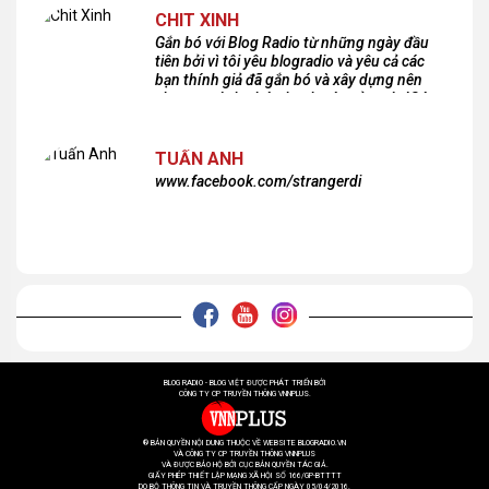
CHIT XINH
Gắn bó với Blog Radio từ những ngày đầu
tiên bởi vì tôi yêu blogradio và yêu cả các
bạn thính giả đã gắn bó và xây dựng nên
chương trình phát thanh xúc cảm này!Cám
ơn các bạn rất nhiều!
TUẤN ANH
www.facebook.com/strangerdi
BLOG RADIO - BLOG VIỆT ĐƯỢC PHÁT TRIỂN BỞI
CÔNG TY CP TRUYỀN THÔNG VNNPLUS.
® BẢN QUYỀN NỘI DUNG THUỘC VỀ WEBSITE BLOGRADIO.VN
VÀ CÔNG TY CP TRUYỀN THÔNG VNNPLUS
VÀ ĐƯỢC BẢO HỘ BỞI CỤC BẢN QUYỀN TÁC GIẢ.
GIẤY PHÉP THIẾT LẬP MẠNG XÃ HỘI SỐ 166/GP-BTTTT
DO BỘ THÔNG TIN VÀ TRUYỀN THÔNG CẤP NGÀY 05/04/2016.