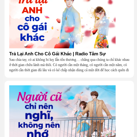
Trả Lại Anh Cho Cô Gái Khác | Radio Tâm Sự
Sau chia tay, có ai không bi luỵ lẫn tổn thương… chẳng qua chúng ta chỉ khác nhau
ở thời gian chữa lành mà thôi. Có người cần một tháng, có người cần một năm, có
người cần thời gian đủ lâu và có kẻ chấp nhận dùng cả một đời để học cách quên đi
một người.