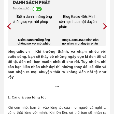
Danh sách phát
Tự động phát
ất
Điểm danh những ông
Blog Radio 456: Mình còn
Anh
Tấm
chồng sợ vợ một phép
nợ nhau một duyên phận
mà 
blogradio.vn - Khi trưởng thành, va chạm nhiều với
cuộc sống, bạn sẽ thấy có những ngày cực kì đen tối và
tồi tệ, đến nỗi bạn muốn chết đi cho rồi. Tuy nhiên, chỉ
cần bạn kiên nhẫn chờ đợi thì những thay đổi sẽ đến và
bạn nhận ra mọi chuyện thật ra không đến nỗi tệ như
vậy.
***
1. Cái giá của lòng tốt
Khi còn nhỏ, bạn tin vào lòng tốt của mọi người và nghĩ ai
cũng thật lòng với mình. Khi lớn lên, có thể bạn sẽ nhận ra