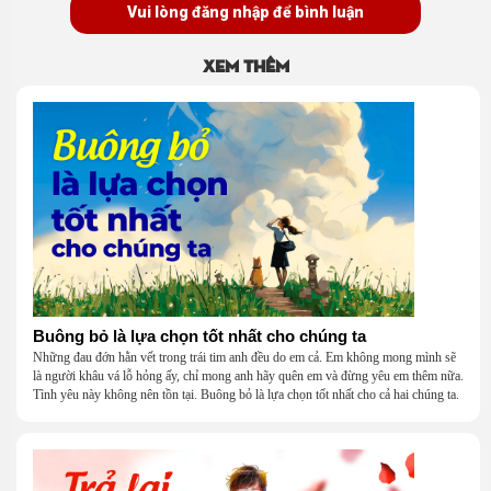
Vui lòng đăng nhập để bình luận
Xem thêm
Buông bỏ là lựa chọn tốt nhất cho chúng ta
Những đau đớn hằn vết trong trái tim anh đều do em cả. Em không mong mình sẽ
là người khâu vá lỗ hỏng ấy, chỉ mong anh hãy quên em và đừng yêu em thêm nữa.
Tình yêu này không nên tồn tại. Buông bỏ là lựa chọn tốt nhất cho cả hai chúng ta.