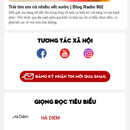
Trái tim em có nhiều vết xước | Blog Radio 902
Một giấc mơ dang dở dấy lên trong lòng tôi một sự hiếu kỳ với dáng vẻ của hạnh
phúc. Nếu bước qua lằn ranh giữa quá khứ và hiện tại, tôi sẽ thấy được điều, có
phải kết cục sẽ vẹn tròn hơn không.
TƯƠNG TÁC XÃ HỘI
GIỌNG ĐỌC TIÊU BIỂU
HÀ DIỄM