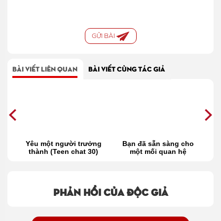
GỬI BÀI
BÀI VIẾT LIÊN QUAN
BÀI VIẾT CÙNG TÁC GIẢ
có
Yêu một người trưởng
Bạn đã sẵn sàng cho
Đ
i
thành (Teen chat 30)
một mối quan hệ
trưởng thành (Teen
chat 45)
Phản hồi của độc giả