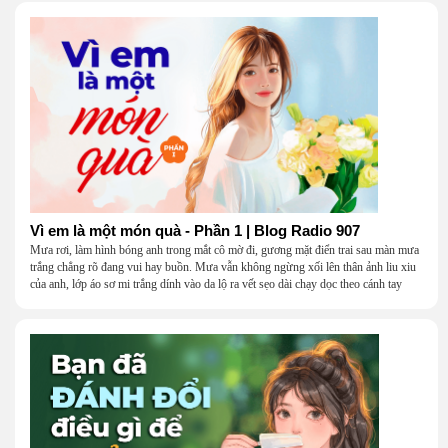
Vì em là một món quà - Phần 1 | Blog Radio 907
Mưa rơi, làm hình bóng anh trong mắt cô mờ đi, gương mặt điển trai sau màn mưa
trắng chẳng rõ đang vui hay buồn. Mưa vẫn không ngừng xối lên thân ảnh liu xiu
của anh, lớp áo sơ mi trắng dính vào da lộ ra vết sẹo dài chạy dọc theo cánh tay
khẳng khiu.