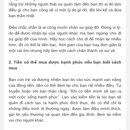
rằng trừ những người thật sự quan tâm đến bạn thì ai đó làm
điều gì cho bạn cũng sẽ vì một lý do gì đó, đôi khi kể cả đứa
bạn thân nhất.
Điều chắc chắn là ai cũng muốn nhận sự giúp đỡ. Đừng vì lý-
do-để-được-nhận-lại của người khác mà bạn ngừng cho đi
sự giúp đỡ của mình. Hãy học cách cho đi để nhận lại nhiều
hơn, đó có thể là tiền bạc, thời gian của bạn hay đơn giản là
một cái ôm nhưng hãy làm một cách chân thành và vui vẻ.
2. Tiền có thể mua được hạnh phúc nếu bạn biết cách
mua
Bạn còn trẻ và đương nhiên bạn tin vào sức mạnh vạn năng
của đồng tiền, tiền có thể đem lại cho bạn rất nhiều điều. Tự
huyễn hoặc với bản thân rằng: ”Khi có tiền mình sẽ tạo ra
một cuộc sống hạnh phúc”. Lao vào kiếm tiền là lúc bạn sẽ
quên đi cách tạo ra hạnh phúc đích thực, đó có thể chỉ là
những điều bình dị thường ngày: được làm điều mình thích,
gửi lời yêu thương và quan tâm đến gia đình, đem lại niềm
vui cho người khác…