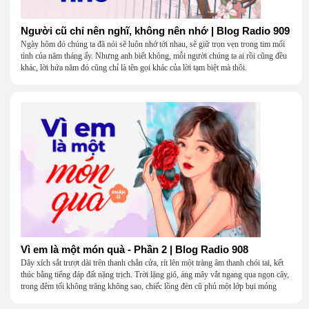
Người cũ chỉ nên nghĩ, không nên nhớ | Blog Radio 909
Ngày hôm đó chúng ta đã nói sẽ luôn nhớ tới nhau, sẽ giữ trọn vẹn trong tim mối
tình của năm tháng ấy. Nhưng anh biết không, mỗi người chúng ta ai rồi cũng đều
khác, lời hứa năm đó cũng chỉ là tên gọi khác của lời tạm biệt mà thôi.
Vì em là một món quà - Phần 2 | Blog Radio 908
Dây xích sắt trượt dài trên thanh chắn cửa, rít lên một tràng âm thanh chói tai, kết
thúc bằng tiếng đáp đất nặng trịch. Trời lặng gió, áng mây vắt ngang qua ngọn cây,
trong đêm tối không trăng không sao, chiếc lồng đèn cũ phủ một lớp bụi mỏng