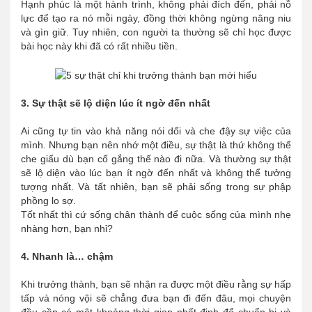
Hạnh phúc là một hành trình, không phải đích đến, phải nỗ
lực để tạo ra nó mỗi ngày, đồng thời không ngừng nâng niu
và gìn giữ. Tuy nhiên, con người ta thường sẽ chỉ học được
bài học này khi đã có rất nhiều tiền.
3. Sự thật sẽ lộ diện lúc ít ngờ đến nhất
Ai cũng tự tin vào khả năng nói dối và che đậy sự việc của
mình. Nhưng bạn nên nhớ một điều, sự thật là thứ không thể
che giấu dù bạn cố gắng thế nào đi nữa. Và thường sự thật
sẽ lộ diện vào lúc bạn ít ngờ đến nhất và không thể tưởng
tượng nhất. Và tất nhiên, bạn sẽ phải sống trong sự phập
phồng lo sợ.
Tốt nhất thì cứ sống chân thành để cuộc sống của mình nhẹ
nhàng hơn, bạn nhỉ?
4. Nhanh là… chậm
Khi trưởng thành, bạn sẽ nhận ra được một điều rằng sự hấp
tấp và nóng vội sẽ chẳng đưa bạn đi đến đâu, mọi chuyện
đều cần có một khoảng thời gian nhất định để chuẩn bị và