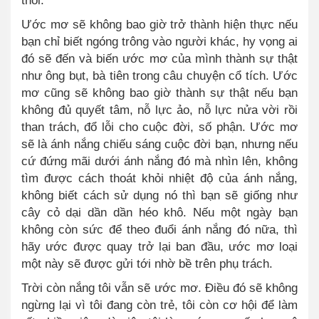
thôi.
Ước mơ sẽ không bao giờ trở thành hiện thực nếu
bạn chỉ biết ngóng trông vào người khác, hy vọng ai
đó sẽ đến và biến ước mơ của mình thành sự thật
như ông bụt, bà tiên trong câu chuyện cổ tích. Ước
mơ cũng sẽ không bao giờ thành sự thật nếu bạn
không đủ quyết tâm, nỗ lực ảo, nỗ lực nửa vời rồi
than trách, đổ lỗi cho cuộc đời, số phận. Ước mơ
sẽ là ánh nắng chiếu sáng cuộc đời bạn, nhưng nếu
cứ đứng mãi dưới ánh nắng đó mà nhìn lên, không
tìm được cách thoát khỏi nhiệt độ của ánh nắng,
không biết cách sử dụng nó th
ì
bạn sẽ giống như
cây cỏ dại dần dần héo khô. Nếu một ngày bạn
không còn sức để theo đuổi ánh nắng đó nữa, thì
hãy ước được quay trở lại ban đầu, ước mơ loại
một này sẽ được gửi tới nhờ bề trên phụ trách.
Trời còn nắng tôi vẫn sẽ ước mơ. Điều đó sẽ không
ngừng lại vì tôi đang còn trẻ, tôi còn cơ hội để làm