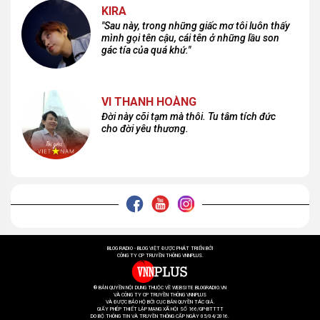
KIRA
"Sau này, trong những giấc mơ tôi luôn thấy
mình gọi tên cậu, cái tên ở những lầu son
gác tía của quá khứ."
VI THANH HOÀNG
Đời này cõi tạm mà thôi. Tu tâm tích đức
cho đời yêu thương.
BLOG RADIO - BLOG VIỆT ĐƯỢC PHÁT TRIỂN BỞI
CÔNG TY CP TRUYỀN THÔNG VNNPLUS.
® BẢN QUYỀN NỘI DUNG THUỘC VỀ WEBSITE BLOGRADIO.VN
VÀ CÔNG TY CP TRUYỀN THÔNG VNNPLUS
VÀ ĐƯỢC BẢO HỘ BỞI CỤC BẢN QUYỀN TÁC GIẢ.
GIẤY PHÉP THIẾT LẬP MẠNG XÃ HỘI SỐ 166/GP-BTTTT
DO BỘ THÔNG TIN VÀ TRUYỀN THÔNG CẤP NGÀY 05/04/2016.