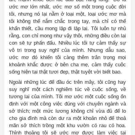
ước mơ lớn nhất, ước mơ số một trong cuộc đời
tôi, nhưng nó lại nằm ở loại một, loại ước mơ mà
tôi không thể nắm chắc trong tay, mà chỉ có thể
khẩn thiết, cầu mong lặp đi lặp lại. Tôi luôn tự nhủ
rằng, con chỉ mong như vậy thôi, những điều còn lại
con sẽ tự phấn đấu. Nhiều lúc tôi tự cảm thấy sự
vô tri trong suy nghĩ của mình. Nhưng dẫu sao,
ước mơ đó khiến tôi càng thêm trân trọng mọi
khoảnh khắc được ở bên cha mẹ, cảm thấy cuộc
sống hiện t
ại
thật tươi đẹp, thật tuyệt vời biết bao.
Ngoài những lúc để đầu óc trên mây, tôi cũng hay
suy nghĩ một cách nghiêm túc về cuộc sống, về
tương lai của mình. Tôi mơ ước một cuộc sống ổn
định với một công việc đúng với chuyên ngành và
sở thích; một mức lương không chỉ vừa đủ để lo
cho gia đình mà còn dư ra một khoản nhỏ để thoả
mãn sở thích trồng một khu vườn có rau có hoa.
Thỉnh thoảng tôi sẽ ước mơ được làm việc tại