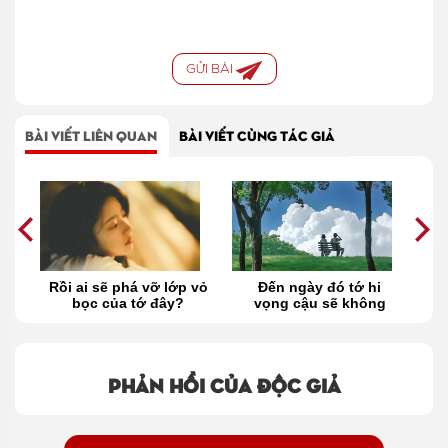
GỬI BÀI
BÀI VIẾT LIÊN QUAN
BÀI VIẾT CÙNG TÁC GIẢ
i
Rồi ai sẽ phá vỡ lớp vỏ
Đến ngày đó tớ hi
bọc của tớ đây?
vọng cậu sẽ không
buồn nhiều!
Phản hồi của độc giả