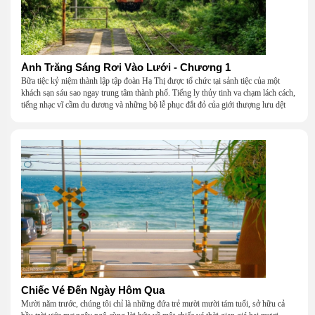
Ánh Trăng Sáng Rơi Vào Lưới - Chương 1
Bữa tiệc kỷ niệm thành lập tập đoàn Hạ Thị được tổ chức tại sảnh tiệc của một
khách sạn sáu sao ngay trung tâm thành phố. Tiếng ly thủy tinh va chạm lách cách,
tiếng nhạc vĩ cầm du dương và những bộ lễ phục đắt đỏ của giới thượng lưu dệt
nên một khung cảnh hoa lệ đến ngột ngạt.
Chiếc Vé Đến Ngày Hôm Qua
Mười năm trước, chúng tôi chỉ là những đứa trẻ mười mười tám tuổi, sở hữu cả