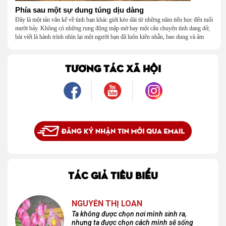
Phía sau một sự dung túng dịu dàng
Đây là một tản văn kể về tình bạn khác giới kéo dài từ những năm tiểu học đến tuổi
mười bảy. Không có những rung động mập mờ hay một câu chuyện tình dang dở,
bài viết là hành trình nhìn lại một người bạn đã luôn kiên nhẫn, bao dung và âm
thầm dung túng những vụng về, bướng bỉnh của tôi. Qua những ký ức nhỏ bé và
bình dị, tôi nhận ra điều quý giá nhất thanh xuân từng dành tặng mình không phải
là một mối tình, mà là một người luôn cho tôi quyền được là chính mình.
TƯƠNG TÁC XÃ HỘI
TÁC GIẢ TIÊU BIỂU
NGUYỄN THỊ LOAN
Ta không được chọn nơi mình sinh ra,
nhưng ta được chọn cách mình sẽ sống