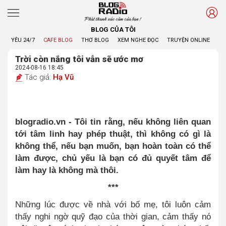
Phát thanh xúc cảm của bạn !
BLOG CỦA TÔI
YÊU 24/7
CAFE BLOG
THƠ BLOG
XEM NGHE ĐỌC
TRUYỆN ONLINE
BL
Trời còn nắng tôi vẫn sẽ ước mơ
2024-08-16 18:45
Tác giả:
Hạ Vũ
blogradio.vn - Tôi tin rằng, nếu không liên quan
tới tâm linh hay phép thuật, thì không có gì là
không thể, nếu bạn muốn, bạn hoàn toàn có thể
làm được, chủ yếu là bạn có đủ quyết tâm để
làm hay là không mà thôi.
***
Những lúc được về nhà với bố mẹ, tôi luôn cảm
thấy nghi ngờ quỹ đạo của thời gian, cảm thấy nó