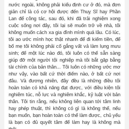
nước ngoài, không phải kiểu định cư ở đó, mà đơn
giản chỉ là có cơ hội được đến Thuỵ Sĩ hay Phần
Lan để công tác, sau đó, khi đã trải nghiệm xong
cuộc sống nơi đây, tôi lại sẽ muốn trở về nhà, tôi
không muốn cách xa gia đình mình quá lâu. Có lúc,
tôi ao ước mình học thật nhanh để đi kiếm tiền, để
bố mẹ tôi không phải cố gắng vất vả làm lụng mưu
sinh; để một lúc nào đó, tôi luôn có thể sẵn sàng
giúp đỡ một người tội nghiệp mà tôi bắt gặp bằng
tài chính của bản thân... Tôi luôn có những ước mơ
như vậy, vào bất cứ thời điểm nào, ở bất cứ nơi
đâu. Và đương nhiên, đây đều là những điều tôi
hoàn toàn có khả năng đạt được, với điều kiện tôi
nghiêm túc, nỗ lực và nghiêm khắc, kỷ luật với bản
thân. Tôi tin rằng, nếu không liên quan tới tâm linh
hay phép thuật, thì không có gì là không thể, nếu
bạn muốn, bạn hoàn toàn có thể làm được, chủ yếu
là bạn có đủ quyết tâm để làm hay là không mà