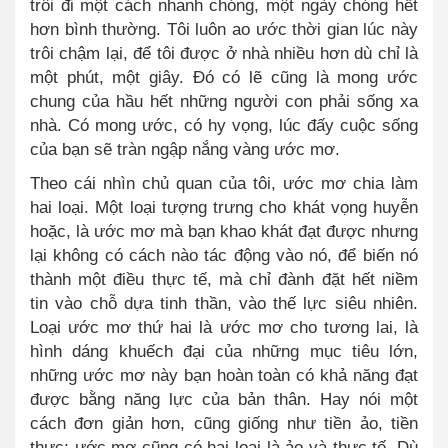
trôi đi một cách nhanh chóng, một ngày chóng hết
hơn bình thường. Tôi luôn ao ước thời gian lúc này
trôi chậm lại, để tôi được ở nhà nhiều hơn dù chỉ là
một phút, một giây. Đó có lẽ cũng là mong ước
chung của hầu hết những người con phải sống xa
nhà. Có mong ước, có hy vọng, lúc đấy cuộc sống
của bạn sẽ tràn ngập nắng vàng ước mơ.
Theo cái nhìn chủ quan của tôi, ước mơ chia làm
hai loại. Một loại tượng trưng cho khát vọng huyễn
hoặc, là ước mơ mà bạn khao khát đạt được nhưng
lại không có cách nào tác động vào nó, để biến nó
thành một điều thực tế, mà chỉ đành đặt hết niềm
tin vào chỗ dựa tinh thần, vào thế lực siêu nhiên.
Loại ước mơ thứ hai là ước mơ cho tương lai, là
hình dáng khuếch đại của những mục tiêu lớn,
những ước mơ này bạn hoàn toàn có khả năng đạt
được bằng năng lực của bản thân. Hay nói một
cách đơn giản hơn, cũng giống như tiền ảo, tiền
thực; ước mơ cũng có hai loại là ảo và thực tế. Dù