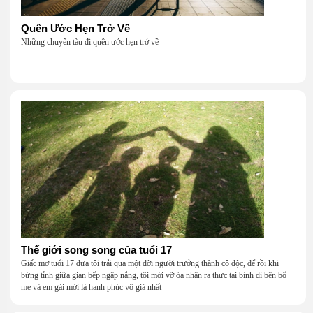
Quên Ước Hẹn Trở Về
Những chuyến tàu đi quên ước hẹn trở về
Thế giới song song của tuổi 17
Giấc mơ tuổi 17 đưa tôi trải qua một đời người trưởng thành cô độc, để rồi khi
bừng tỉnh giữa gian bếp ngập nắng, tôi mới vỡ òa nhận ra thực tại bình dị bên bố
mẹ và em gái mới là hạnh phúc vô giá nhất