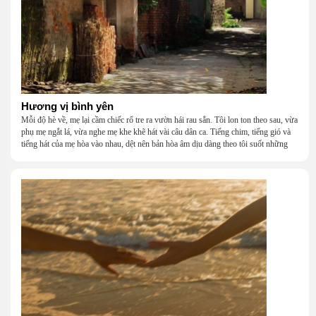
Hương vị bình yên
Mỗi độ hè về, mẹ lại cầm chiếc rổ tre ra vườn hái rau sắn. Tôi lon ton theo sau, vừa
phụ mẹ ngắt lá, vừa nghe mẹ khe khẽ hát vài câu dân ca. Tiếng chim, tiếng gió và
tiếng hát của mẹ hòa vào nhau, dệt nên bản hòa âm dịu dàng theo tôi suốt những
năm tháng tuổi thơ.