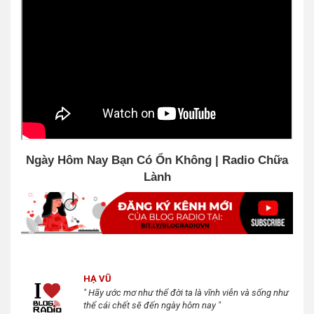
Ngày Hôm Nay Bạn Có Ổn Không | Radio Chữa
Lành
HẠ VŨ
" Hãy ước mơ như thể đời ta là vĩnh viễn và sống như
thể cái chết sẽ đến ngày hôm nay "