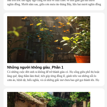
bầu trời ước mơ ngây ngô cùng lời hứa về một chiếc vé thời gian giá hai mươi
nghìn đồng. Mười năm sau, giữa cơn mưa rào tháng Bảy, liệu hai mươi nghìn đồng
có giúp chúng tôi tìm lại được thanh xuân đã bỏ lỡ?
Những người không giàu_Phần 1
Có những cuộc đời sinh ra không để trở thành giàu có. Họ sống giữa phố thị hoặc
làng quê, lặng thầm làm thuê, tích góp từng đồng lẻ, gánh trên vai những nỗi lo
cơm áo, bệnh tật, hiếu nghĩa, và cả những giấc mơ chưa bao giờ gọi thành tên. Họ
khắc khẩu, cãi vã, bướng bỉnh, yếu đuối, rồi lại ôm nhau mà cười, mà khóc, mà
gắng gượng đi tiếp qua những mùa giông gió. Họ không giàu, nhưng họ dựng nên
một mái nhà bằng lòng thương, bằng sự nhẫn nại và một niềm tin cũ kỹ rằng: dẫu
nghèo đến đâu, cũng còn có nhau để quay về.