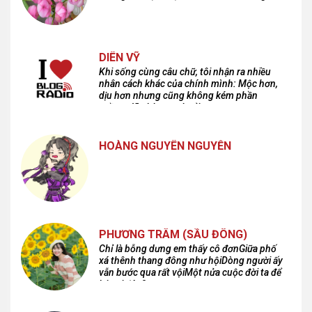
DIÊN VỸ
Khi sống cùng câu chữ, tôi nhận ra nhiều
nhân cách khác của chính mình: Mộc hơn,
dịu hơn nhưng cũng không kém phần
cuồng dã và hoang hoải...
HOÀNG NGUYÊN NGUYỄN
PHƯƠNG TRÂM (SẦU ĐÔNG)
Chỉ là bỗng dưng em thấy cô đơnGiữa phố
xá thênh thang đông như hộiDòng người ấy
vẫn bước qua rất vộiMột nửa cuộc đời ta để
lại nơi đâu?