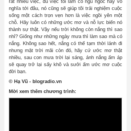
rất nhiều việc, dù việc tôi làm có ngu ngốc hay vô
nghĩa tới đâu, nó cũng sẽ giúp tôi trải nghiệm cuộc
sống một cách trọn vẹn hơn là việc ngồi yên một
chỗ. Hãy luôn có những ước mơ và nỗ lực biến nó
thành sự thật. Vậy nếu trời không còn nắng thì sao
nhỉ? Giống như những ngày mưa thì làm sao mà có
nắng. Không sao hết, nắng có thể tạm thời lánh đi
nhưng mặt trời mãi còn đó, hãy cứ ước mơ thật
nhiều, sau con mưa trời lại sáng, ánh nắng ấm áp
sẽ quay trở lại sấy khô và sưởi ấm ước mơ cuộc
đời bạn.
© Hạ Vũ - blogradio.vn
Mời xem thêm chương trình: