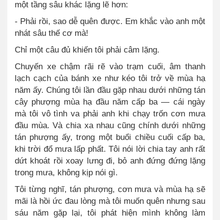
một tầng sâu khác lặng lẽ hơn:
- Phải rồi, sao dễ quên được. Em khắc vào anh một
nhát sâu thế cơ mà!
Chỉ một câu đủ khiến tôi phải câm lặng.
Chuyến xe chậm rãi rẽ vào trạm cuối, âm thanh
lạch cạch của bánh xe như kéo tôi trở về mùa hạ
năm ấy. Chúng tôi lần đầu gặp nhau dưới những tán
cây phượng mùa hạ đầu năm cấp ba — cái ngày
mà tôi vô tình va phải anh khi chạy trốn cơn mưa
đầu mùa. Và chia xa nhau cũng chính dưới những
tán phượng ấy, trong một buổi chiều cuối cấp ba,
khi trời đổ mưa lấp phất. Tôi nói lời chia tay anh rất
dứt khoát rồi xoay lưng đi, bỏ anh đứng đứng lặng
trong mưa, không kịp nói gì.
Tôi từng nghĩ, tán phượng, cơn mưa và mùa hạ sẽ
mãi là hồi ức đau lòng mà tôi muốn quên nhưng sau
sáu năm gặp lại, tôi phát hiện mình không làm