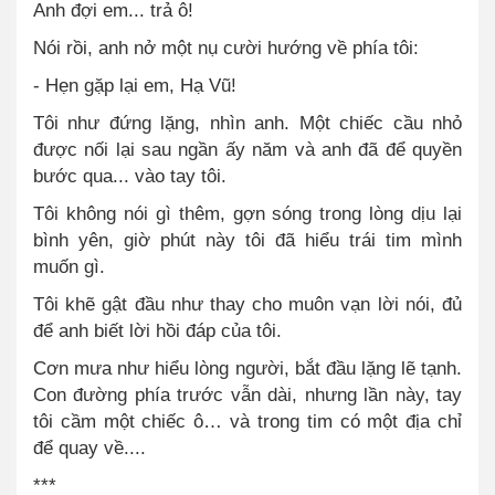
Anh đợi em... trả ô!
Nói rồi, anh nở một nụ cười hướng về phía tôi:
- Hẹn gặp lại em, Hạ Vũ!
Tôi như đứng lặng, nhìn anh. Một chiếc cầu nhỏ
được nối lại sau ngần ấy năm và anh đã để quyền
bước qua... vào tay tôi.
Tôi không nói gì thêm, gợn sóng trong lòng dịu lại
bình yên, giờ phút này tôi đã hiểu trái tim mình
muốn gì.
Tôi khẽ gật đầu như thay cho muôn vạn lời nói, đủ
để anh biết lời hồi đáp của tôi.
Cơn mưa như hiểu lòng người, bắt đầu lặng lẽ tạnh.
Con đường phía trước vẫn dài, nhưng lần này, tay
tôi cầm một chiếc ô… và trong tim có một địa chỉ
để quay về....
***