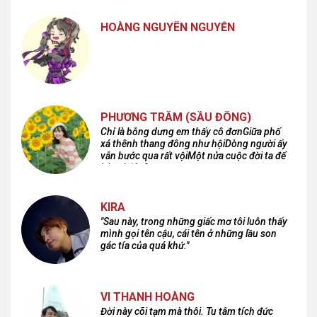
HOÀNG NGUYÊN NGUYỄN
PHƯƠNG TRÂM (SẦU ĐÔNG)
Chỉ là bỗng dưng em thấy cô đơnGiữa phố
xá thênh thang đông như hộiDòng người ấy
vẫn bước qua rất vộiMột nửa cuộc đời ta để
lại nơi đâu?
KIRA
"Sau này, trong những giấc mơ tôi luôn thấy
mình gọi tên cậu, cái tên ở những lầu son
gác tía của quá khứ."
VI THANH HOÀNG
Đời này cõi tạm mà thôi. Tu tâm tích đức