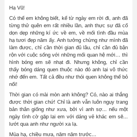
Hạ Vũ!
Có thể em không biết, kể từ ngày em rời đi, anh đã
từng thử quên em rất nhiều lần, anh thực sự đã cố
dọn dẹp những kí ức về em, về mối tình đầu mùa
hạ tươi đẹp năm ấy. Anh tưởng chừng như mình đã
làm được, chỉ cần thời gian đủ lâu, chỉ cần đủ bận
rộn với cuộc sống với những mối quan hệ mới… thì
hình bóng em sẽ nhạt đi. Nhưng không, chỉ cần
thấy bóng dáng quen thuộc nào đó anh lại vô thức
nhớ đến em. Tất cả đều như thói quen không thể bỏ
nổi!
Thời gian có mài mòn anh không? Có, nào ai thắng
được thời gian chứ! Chỉ là anh vẫn luôn ngụy trang
bản thân giống như xưa, bởi vì anh sợ... nếu một
ngày tình cờ gặp lại em với dáng vẻ khác em sẽ...
lướt qua anh như người xa lạ.
Mùa hạ, chiều mưa, năm năm trước...