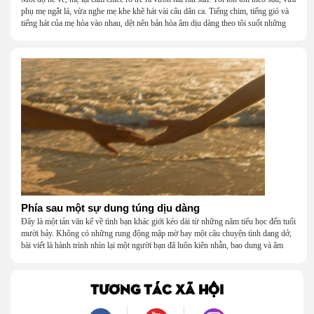
phụ mẹ ngắt lá, vừa nghe mẹ khe khẽ hát vài câu dân ca. Tiếng chim, tiếng gió và
tiếng hát của mẹ hòa vào nhau, dệt nên bản hòa âm dịu dàng theo tôi suốt những
năm tháng tuổi thơ.
Phía sau một sự dung túng dịu dàng
Đây là một tản văn kể về tình bạn khác giới kéo dài từ những năm tiểu học đến tuổi
mười bảy. Không có những rung động mập mờ hay một câu chuyện tình dang dở,
bài viết là hành trình nhìn lại một người bạn đã luôn kiên nhẫn, bao dung và âm
thầm dung túng những vụng về, bướng bỉnh của tôi. Qua những ký ức nhỏ bé và
bình dị, tôi nhận ra điều quý giá nhất thanh xuân từng dành tặng mình không phải
là một mối tình, mà là một người luôn cho tôi quyền được là chính mình.
TƯƠNG TÁC XÃ HỘI