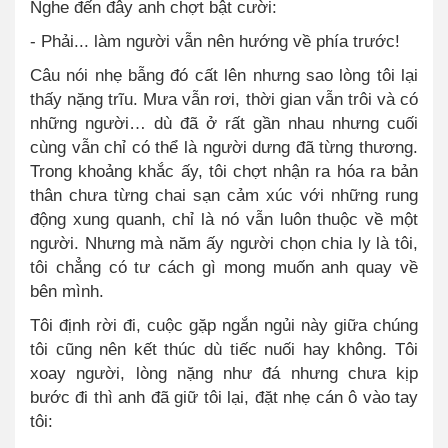
Nghe đến đây anh chợt bật cười:
- Phải... làm người vẫn nên hướng về phía trước!
Câu nói nhẹ bẫng đó cất lên nhưng sao lòng tôi lại
thấy nặng trĩu. Mưa vẫn rơi, thời gian vẫn trôi và có
những người… dù đã ở rất gần nhau nhưng cuối
cùng vẫn chỉ có thể là người dưng đã từng thương.
Trong khoảng khắc ấy, tôi chợt nhận ra hóa ra bản
thân chưa từng chai sạn cảm xúc với những rung
động xung quanh, chỉ là nó vẫn luôn thuộc về một
người. Nhưng mà năm ấy người chọn chia ly là tôi,
tôi chẳng có tư cách gì mong muốn anh quay về
bên mình.
Tôi định rời đi, cuộc gặp ngắn ngủi này giữa chúng
tôi cũng nên kết thúc dù tiếc nuối hay không. Tôi
xoay người, lòng nặng như đá nhưng chưa kịp
bước đi thì anh đã giữ tôi lại, đặt nhẹ cán ô vào tay
tôi: