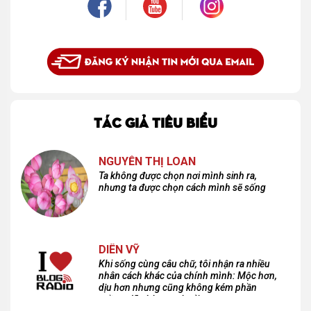
TÁC GIẢ TIÊU BIỂU
NGUYỄN THỊ LOAN
Ta không được chọn nơi mình sinh ra,
nhưng ta được chọn cách mình sẽ sống
DIÊN VỸ
Khi sống cùng câu chữ, tôi nhận ra nhiều
nhân cách khác của chính mình: Mộc hơn,
dịu hơn nhưng cũng không kém phần
cuồng dã và hoang hoải...