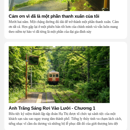
Cảm ơn vì đã là một phần thanh xuân của tôi
Mười hai năm. Một chặng đường đủ dài để trở thành một phần thanh xuân. Cảm
ơn tất cả. Hẹn gặp lại ở một phiên bản tốt hơn của chính mình và vẫn luôn mang
theo niềm tự hào vì đã từng là một phần của đại gia đình này
Ánh Trăng Sáng Rơi Vào Lưới - Chương 1
Bữa tiệc kỷ niệm thành lập tập đoàn Hạ Thị được tổ chức tại sảnh tiệc của một
khách sạn sáu sao ngay trung tâm thành phố. Tiếng ly thủy tinh va chạm lách cách,
tiếng nhạc vĩ cầm du dương và những bộ lễ phục đắt đỏ của giới thượng lưu dệt
nên một khung cảnh hoa lệ đến ngột ngạt.