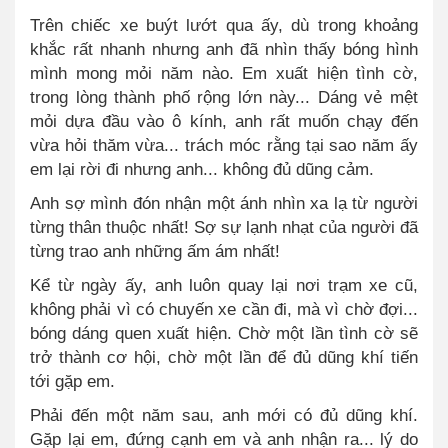
Trên chiếc xe buýt lướt qua ấy, dù trong khoảng
khắc rất nhanh nhưng anh đã nhìn thấy bóng hình
mình mong mỏi năm nào. Em xuất hiện tình cờ,
trong lòng thành phố rộng lớn này... Dáng vẻ mệt
mỏi dựa đầu vào ô kính, anh rất muốn chạy đến
vừa hỏi thăm vừa... trách móc rằng tại sao năm ấy
em lại rời đi nhưng anh... không đủ dũng cảm.
Anh sợ mình đón nhận một ánh nhìn xa lạ từ người
từng thân thuộc nhất! Sợ sự lạnh nhạt của người đã
từng trao anh những ấm ám nhất!
Kể từ ngày ấy, anh luôn quay lại nơi trạm xe cũ,
không phải vì có chuyến xe cần đi, mà vì chờ đợi...
bóng dáng quen xuất hiện. Chờ một lần tình cờ sẽ
trở thành cơ hội, chờ một lần để đủ dũng khí tiến
tới gặp em.
Phải đến một năm sau, anh mới có đủ dũng khí.
Gặp lại em, đứng cạnh em và anh nhận ra... lý do