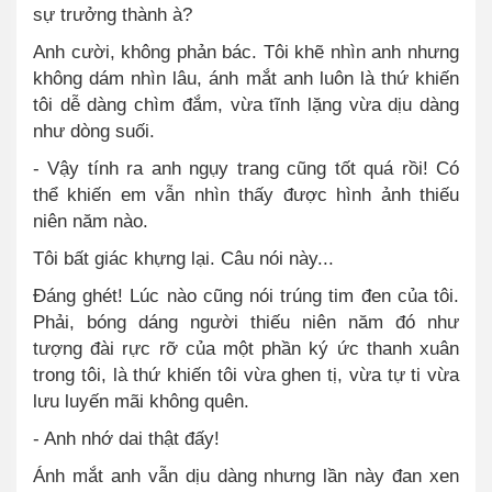
sự trưởng thành à?
Anh cười, không phản bác. Tôi khẽ nhìn anh nhưng
không dám nhìn lâu, ánh mắt anh luôn là thứ khiến
tôi dễ dàng chìm đắm, vừa tĩnh lặng vừa dịu dàng
như dòng suối.
- Vậy tính ra anh ngụy trang cũng tốt quá rồi! Có
thể khiến em vẫn nhìn thấy được hình ảnh thiếu
niên năm nào.
Tôi bất giác khựng lại. Câu nói này...
Đáng ghét! Lúc nào cũng nói trúng tim đen của tôi.
Phải, bóng dáng người thiếu niên năm đó như
tượng đài rực rỡ của một phần ký ức thanh xuân
trong tôi, là thứ khiến tôi vừa ghen tị, vừa tự ti vừa
lưu luyến mãi không quên.
- Anh nhớ dai thật đấy!
Ánh mắt anh vẫn dịu dàng nhưng lần này đan xen