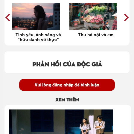
vẫn
Tình yêu, ánh sáng và
Thu hà nội và em
T
"hữu danh vô thực"
d
Phản hồi của độc giả
Vui lòng đăng nhập để bình luận
Xem thêm