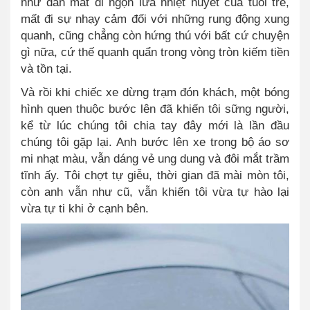
như dần mất đi ngọn lửa nhiệt huyết của tuổi trẻ,
mất đi sự nhạy cảm đối với những rung động xung
quanh, cũng chẳng còn hứng thú với bất cứ chuyện
gì nữa, cứ thế quanh quẩn trong vòng tròn kiếm tiền
và tồn tại.
Và rồi khi chiếc xe dừng trạm đón khách, một bóng
hình quen thuộc bước lên đã khiến tôi sững người,
kể từ lúc chúng tôi chia tay đây mới là lần đầu
chúng tôi gặp lại. Anh bước lên xe trong bộ áo sơ
mi nhạt màu, vẫn dáng vẻ ung dung và đôi mắt trầm
tĩnh ấy. Tôi chợt tự giễu, thời gian đã mài mòn tôi,
còn anh vẫn như cũ, vẫn khiến tôi vừa tự hào lại
vừa tự ti khi ở cạnh bên.