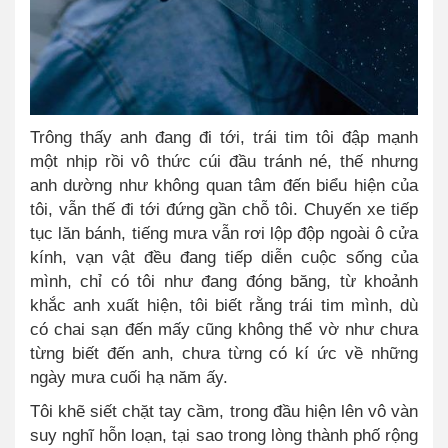
Trông thấy anh đang đi tới, trái tim tôi đập mạnh
một nhịp rồi vô thức cúi đầu tránh né, thế nhưng
anh dường như không quan tâm đến biểu hiện của
tôi, vẫn thế đi tới đứng gần chỗ tôi. Chuyến xe tiếp
tục lăn bánh, tiếng mưa vẫn rơi lộp độp ngoài ô cửa
kính, vạn vật đều đang tiếp diễn cuộc sống của
mình, chỉ có tôi như đang đóng băng, từ khoảnh
khắc anh xuất hiện, tôi biết rằng trái tim mình, dù
có chai sạn đến mấy cũng không thể vờ như chưa
từng biết đến anh, chưa từng có kí ức về những
ngày mưa cuối hạ năm ấy.
Tôi khẽ siết chặt tay cầm, trong đầu hiện lên vô vàn
suy nghĩ hỗn loạn, tại sao trong lòng thành phố rộng