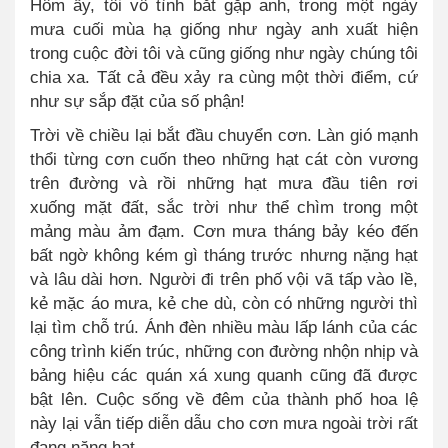
Hôm ấy, tôi vô tình bắt gặp anh, trong một ngày
mưa cuối mùa hạ giống như ngày anh xuất hiện
trong cuộc đời tôi và cũng giống như ngày chúng tôi
chia xa. Tất cả đều xảy ra cùng một thời điểm, cứ
như sự sắp đặt của số phận!
Trời về chiều lại bắt đầu chuyển cơn. Làn gió mạnh
thổi từng cơn cuốn theo những hạt cát còn vương
trên đường và rồi những hạt mưa đầu tiên rơi
xuống mặt đất, sắc trời như thể chìm trong một
mảng màu ảm đạm. Cơn mưa tháng bảy kéo đến
bất ngờ không kém gì tháng trước nhưng nặng hạt
và lâu dài hơn. Người đi trên phố vội vã tấp vào lề,
kẻ mặc áo mưa, kẻ che dù, còn có những người thì
lại tìm chỗ trú. Ánh đèn nhiều màu lấp lánh của các
công trình kiến ​​trúc, những con đường nhộn nhịp và
bảng hiệu các quán xá xung quanh cũng đã được
bật lên. Cuộc sống về đêm của thành phố hoa lệ
này lại vẫn tiếp diễn dẫu cho cơn mưa ngoài trời rất
đang nặng hạt.