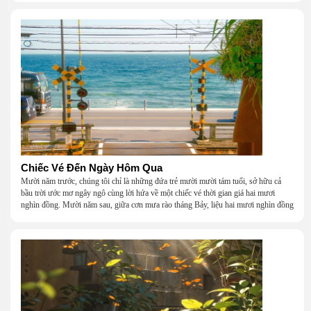
Chiếc Vé Đến Ngày Hôm Qua
Mười năm trước, chúng tôi chỉ là những đứa trẻ mười mười tám tuổi, sở hữu cả
bầu trời ước mơ ngây ngô cùng lời hứa về một chiếc vé thời gian giá hai mươi
nghìn đồng. Mười năm sau, giữa cơn mưa rào tháng Bảy, liệu hai mươi nghìn đồng
có giúp chúng tôi tìm lại được thanh xuân đã bỏ lỡ?