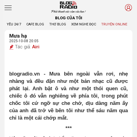
Phát thanh xúc cảm của bạn !
BLOG CỦA TÔI
YÊU 24/7
CAFE BLOG
THƠ BLOG
XEM NGHE ĐỌC
TRUYỆN ONLINE
BL
Mưa hạ
2025-10-08 20:05
Tác giả:
Airi
blogradio.vn - Mưa bên ngoài vẫn rơi, nhẹ
nhàng và đều đặn như một bản nhạc cũ được
phát lại. Anh bật ô và như một thói quen cũ,
chiếc ô đó vẫn nghiêng về phía tôi, trong phút
chốc tôi cứ ngỡ sự che chở, dịu dàng năm ấy
của anh đã trở về bên tôi như thể sáu năm qua
chỉ là một cái chớp mắt.
***