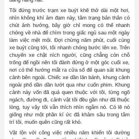
Tôi đứng trước trạm xe buýt khẽ thở dài một hơi,
nhìn không khí ảm đạm này, tâm trạng bản thân có
chút ảnh hưởng, bây giờ chỉ mong có thể nhanh
chóng về nhà để chìm trong giấc ngủ sau một ngày
làm việc mệt mỏi. Đợi chừng năm phút, cuối cùng
xe buýt cũng tới, tôi nhanh chóng bước lên xe. Trên
chuyến xe chật ních người, cũng chẳng còn chỗ
trống để ngồi nên tôi đành đứng ở một góc cuối xe,
nơi có thể hướng mắt ra cửa sổ để quan sát khung
cảnh bên ngoài. Chiếc xe dần lăn bánh, khung cảnh
ngoài phố dần dần lướt qua như cuốn phim. Khung
cảnh này vốn đã quá quen thuộc với tôi, từng ngõ
ngách, đường đi, cảnh vật tôi đều gần như đã thuộc
lòng, tuy vậy tôi vẫn thích nhìn ngắm nó. Có lẽ nó
giống như một phần kí ức đã khảm sâu trong tâm
trí tôi, muốn quên cũng rất khó.
Vật lộn với công việc nhiều năm khiến tôi dường