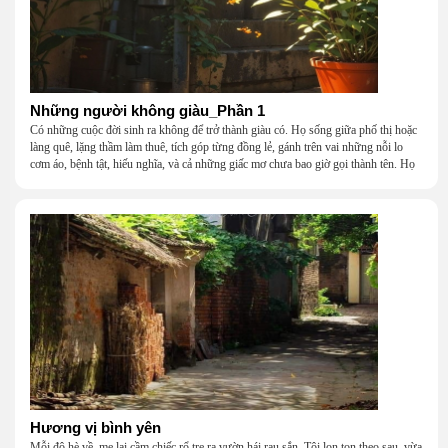
Những người không giàu_Phần 1
Có những cuộc đời sinh ra không để trở thành giàu có. Họ sống giữa phố thị hoặc
làng quê, lặng thầm làm thuê, tích góp từng đồng lẻ, gánh trên vai những nỗi lo
cơm áo, bệnh tật, hiếu nghĩa, và cả những giấc mơ chưa bao giờ gọi thành tên. Họ
khắc khẩu, cãi vã, bướng bỉnh, yếu đuối, rồi lại ôm nhau mà cười, mà khóc, mà
gắng gượng đi tiếp qua những mùa giông gió. Họ không giàu, nhưng họ dựng nên
một mái nhà bằng lòng thương, bằng sự nhẫn nại và một niềm tin cũ kỹ rằng: dẫu
nghèo đến đâu, cũng còn có nhau để quay về.
Hương vị bình yên
Mỗi độ hè về, mẹ lại cầm chiếc rổ tre ra vườn hái rau sắn. Tôi lon ton theo sau, vừa