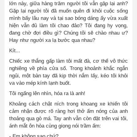
lớn này, giữa hàng trăm người tôi vẫn gặp lại anh?
Gặp lại người tôi đã muốn quên đi khỏi cuộc sống
mình bấy lâu nay và tại sao bóng dáng ấy vừa xuất
hiện vẫn đủ làm tôi chao đảo? Tôi đang hy vọng,
đang chờ đợi điều gì? Chúng tôi sẽ chào nhau ư?
Hay như người xa lạ bước qua nhau?
Kít...
Chiếc xe thắng gấp làm tôi mất đà, cơ thể vô thức
nghiêng về phía cửa sổ. Trong khoảnh khắc ngắn
ngủi, một bàn tay đã kịp thời nắm lấy, kéo tôi khỏi
va vào mép kính lạnh buốt.
Tôi ngẩng lên nhìn, hóa ra là anh!
Khoảng cách chật ních trong khoang xe khiến tôi
cảm nhận được rõ ràng hơi thở ấm nóng của anh
thoảng qua gò má. Tay anh vẫn còn đặt trên vai tôi,
ánh mắt ôn hòa cùng giọng nói trầm ấm:
- Em không sao chứ?