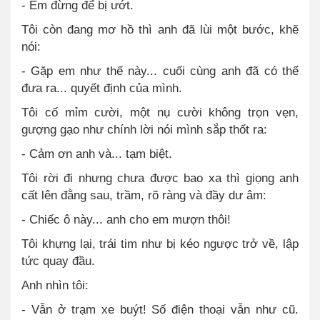
- Em đừng để bị ướt.
Tôi còn đang mơ hồ thì anh đã lùi một bước, khẽ
nói:
- Gặp em như thế này... cuối cùng anh đã có thể
đưa ra... quyết định của mình.
Tôi cố mỉm cười, một nụ cười không trọn vẹn,
gượng gạo như chính lời nói mình sắp thốt ra:
- Cảm ơn anh và... tạm biệt.
Tôi rời đi nhưng chưa được bao xa thì giọng anh
cất lên đằng sau, trầm, rõ ràng và đầy dư âm:
- Chiếc ô này... anh cho em mượn thôi!
Tôi khựng lại, trái tim như bị kéo ngược trở về, lập
tức quay đầu.
Anh nhìn tôi:
- Vẫn ở trạm xe buýt! Số điện thoại vẫn như cũ.