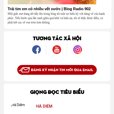
Trái tim em có nhiều vết xước | Blog Radio 902
Một giấc mơ dang dở dấy lên trong lòng tôi một sự hiếu kỳ với dáng vẻ của hạnh
phúc. Nếu bước qua lằn ranh giữa quá khứ và hiện tại, tôi sẽ thấy được điều, có
phải kết cục sẽ vẹn tròn hơn không.
TƯƠNG TÁC XÃ HỘI
GIỌNG ĐỌC TIÊU BIỂU
HÀ DIỄM