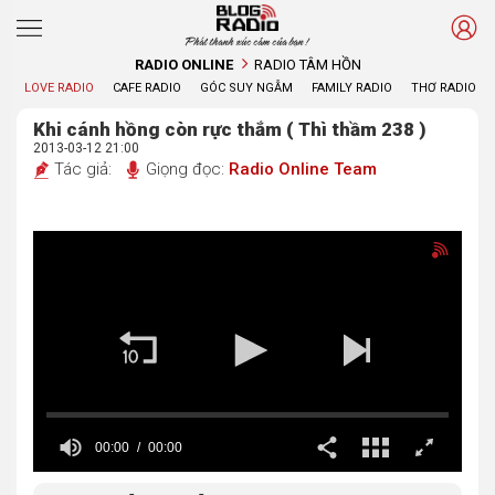
Phát thanh xúc cảm của bạn !
RADIO ONLINE
RADIO TÂM HỒN
LOVE RADIO
CAFE RADIO
GÓC SUY NGẪM
FAMILY RADIO
THƠ RADIO
Khi cánh hồng còn rực thắm ( Thì thầm 238 )
2013-03-12 21:00
Tác giả:
Giọng đọc:
Radio Online Team
00:00
00:00