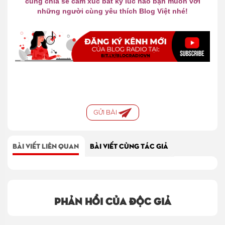
cùng
chia
sẻ
cảm xúc bất kỳ lúc nà
o
bạn muốn với
những người cùng yêu
thích
Bl
o
g Việt nhé!
GỬI BÀI
BÀI VIẾT LIÊN QUAN
BÀI VIẾT CÙNG TÁC GIẢ
Phản hồi của độc giả