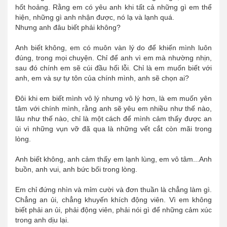
hốt hoảng. Rằng em có yêu anh khi tất cả những gì em thể
hiện, những gì anh nhận được, nó lạ và lạnh quá.
Nhưng anh đâu biết phải không?
Anh biết không, em có muôn vàn lý do để khiến mình luôn
đúng, trong mọi chuyện. Chỉ để anh vì em mà nhường nhịn,
sau đó chính em sẽ cúi đầu hối lỗi. Chỉ là em muốn biết với
anh, em và sự tự tôn của chính mình, anh sẽ chọn ai?
Đôi khi em biết mình vô lý nhưng vô lý hơn, là em muốn yên
tâm với chính mình, rằng anh sẽ yêu em nhiều như thế nào,
lâu như thế nào, chỉ là một cách để mình cảm thấy được an
ủi vì những vụn vỡ đã qua là những vết cắt còn mãi trong
lòng.
Anh biết không, anh cảm thấy em lạnh lùng, em vô tâm...Anh
buồn, anh vui, anh bức bối trong lòng.
Em chỉ đứng nhìn và mỉm cười và đơn thuần là chẳng làm gì.
Chẳng an ủi, chẳng khuyến khích động viên. Vì em không
biết phải an ủi, phải động viên, phải nói gì để những cảm xúc
trong anh dịu lại.