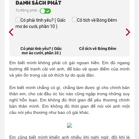
Danh sách phát
Tự động phát
y nói
Có phải tình yêu? ( Giấc
Cổ tích về Bóng Đêm
Hồ
hầm
mơ áo cưới, phần 10 )
Em biết mình không phải cô gái ngoan hiền. Em đủ ngang
bướng để tranh cãi với anh, để bảo vệ quan điểm của mình
và yên ổn trong cái sở thích tự do quái đản.
Em biết mình chẳng có gì, chẳng làm được gì cho chính bản
thân em, cho cái đầu óc lúc nào cũng ngập trong những suy
nghĩ hỗn loạn. Em không đủ thời gian để yêu thương chính
bản thân mình. Em không đủ thời gian để nói với anh một
câu nói yêu thương như bao cô gái khác.
Em cũng biết mình khiến anh nhiều khi nghi ngờ, đôi khi là