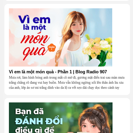
Vì em là một món quà - Phần 1 | Blog Radio 907
Mưa rơi, làm hình bóng anh trong mắt cô mờ đi, gương mặt điển trai sau màn mưa
trắng chẳng rõ đang vui hay buồn. Mưa vẫn không ngừng xối lên thân ảnh liu xiu
của anh, lớp áo sơ mi trắng dính vào da lộ ra vết sẹo dài chạy dọc theo cánh tay
khẳng khiu.