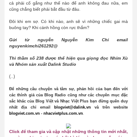
cả phải cố gắng như thế nào để anh không đau nữa, em
cũng chẳng biết phải bắt đầu từ đâu.
Đôi khi em sợ. Có khi nào, anh sẽ vì những chiếc gai mà
buông tay? Khi cánh hồng còn rực thắm?
Gửi từ nguyễn Nguyễn Kim Chi email
nguyenkimchi261292@
Thì thầm số 238 được thể hiện qua giọng đọc Nhím Xù
và Nhóm sản xuất Dalink Studio
(...)
Để những câu chuyện và tâm sự, phản hồi của bạn đến với
các thính giả của Bl
o
g Radi
o
cũng như các chuyên mục đặc
sắc khác của Bl
o
g Việt và Nhạc Việt Plus bạn đừng quên duy
nhất địa chỉ email
bl
o
gviet@dalink.vn
và trên website
bl
o
gviet.c
o
m.vn
-
nhacvietplus.c
o
m.vn
.
Click để tham gia và cập nhật những thông tin
mới
nhất,