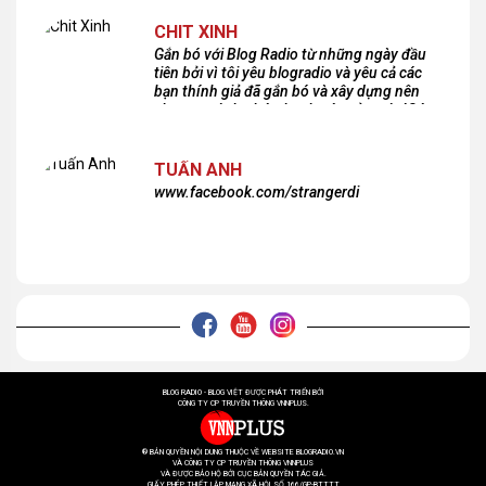
CHIT XINH
Gắn bó với Blog Radio từ những ngày đầu
tiên bởi vì tôi yêu blogradio và yêu cả các
bạn thính giả đã gắn bó và xây dựng nên
chương trình phát thanh xúc cảm này!Cám
ơn các bạn rất nhiều!
TUẤN ANH
www.facebook.com/strangerdi
BLOG RADIO - BLOG VIỆT ĐƯỢC PHÁT TRIỂN BỞI
CÔNG TY CP TRUYỀN THÔNG VNNPLUS.
® BẢN QUYỀN NỘI DUNG THUỘC VỀ WEBSITE BLOGRADIO.VN
VÀ CÔNG TY CP TRUYỀN THÔNG VNNPLUS
VÀ ĐƯỢC BẢO HỘ BỞI CỤC BẢN QUYỀN TÁC GIẢ.
GIẤY PHÉP THIẾT LẬP MẠNG XÃ HỘI SỐ 166/GP-BTTTT