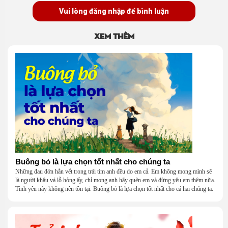
Vui lòng đăng nhập để bình luận
Xem thêm
Buông bỏ là lựa chọn tốt nhất cho chúng ta
Những đau đớn hằn vết trong trái tim anh đều do em cả. Em không mong mình sẽ
là người khâu vá lỗ hỏng ấy, chỉ mong anh hãy quên em và đừng yêu em thêm nữa.
Tình yêu này không nên tồn tại. Buông bỏ là lựa chọn tốt nhất cho cả hai chúng ta.