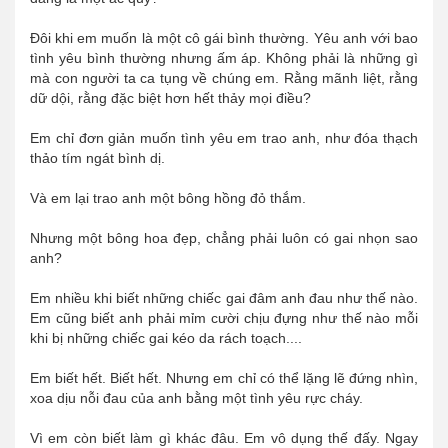
Đôi khi em muốn là một cô gái bình thường. Yêu anh với bao
tình yêu bình thường nhưng ấm áp. Không phải là những gì
mà con người ta ca tụng về chúng em. Rằng mãnh liệt, rằng
dữ dội, rằng đặc biệt hơn hết thảy mọi điều?
Em chỉ đơn giản muốn tình yêu em trao anh, như đóa thạch
thảo tím ngát bình dị.
Và em lại trao anh một bông hồng đỏ thắm.
Nhưng một bông hoa đẹp, chẳng phải luôn có gai nhọn sao
anh?
Em nhiều khi biết những chiếc gai đâm anh đau như thế nào.
Em cũng biết anh phải mỉm cười chịu đựng như thế nào mỗi
khi bị những chiếc gai kéo da rách toạch....
Em biết hết. Biết hết. Nhưng em chỉ có thể lặng lẽ đứng nhìn,
xoa dịu nỗi đau của anh bằng một tình yêu rực cháy.
Vì em còn biết làm gì khác đâu. Em vô dụng thế đấy. Ngay