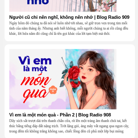
Người cũ chỉ nên nghĩ, không nên nhớ | Blog Radio 909
Ngày hôm đó chúng ta đã nói sẽ luôn nhớ tới nhau, sẽ giữ trọn vẹn trong tim mối
tình của năm tháng ấy. Nhưng anh biết không, mỗi người chúng ta ai rồi cũng đều
khác, lời hứa năm đó cũng chỉ là tên gọi khác của lời tạm biệt mà thôi.
Vì em là một món quà - Phần 2 | Blog Radio 908
Dây xích sắt trượt dài trên thanh chắn cửa, rít lên một tràng âm thanh chói tai, kết
thúc bằng tiếng đáp đất nặng trịch. Trời lặng gió, áng mây vắt ngang qua ngọn cây,
trong đêm tối không trăng không sao, chiếc lồng đèn cũ phủ một lớp bụi mỏng