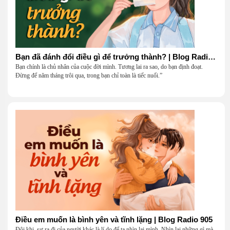
Bạn đã đánh đổi điều gì để trưởng thành? | Blog Radio 906
Bạn chính là chủ nhân của cuộc đời mình. Tương lai ra sao, do bạn định đoạt.
Đừng để năm tháng trôi qua, trong bạn chỉ toàn là tiếc nuối.”
Điều em muốn là bình yên và tĩnh lặng | Blog Radio 905
Đôi khi, sự ra đi của người khác là lí do để ta nhìn lại mình. Nhìn lại những gì mà