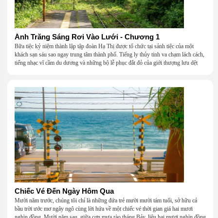
Ánh Trăng Sáng Rơi Vào Lưới - Chương 1
Bữa tiệc kỷ niệm thành lập tập đoàn Hạ Thị được tổ chức tại sảnh tiệc của một
khách sạn sáu sao ngay trung tâm thành phố. Tiếng ly thủy tinh va chạm lách cách,
tiếng nhạc vĩ cầm du dương và những bộ lễ phục đắt đỏ của giới thượng lưu dệt
nên một khung cảnh hoa lệ đến ngột ngạt.
Chiếc Vé Đến Ngày Hôm Qua
Mười năm trước, chúng tôi chỉ là những đứa trẻ mười mười tám tuổi, sở hữu cả
bầu trời ước mơ ngây ngô cùng lời hứa về một chiếc vé thời gian giá hai mươi
nghìn đồng. Mười năm sau, giữa cơn mưa rào tháng Bảy, liệu hai mươi nghìn đồng