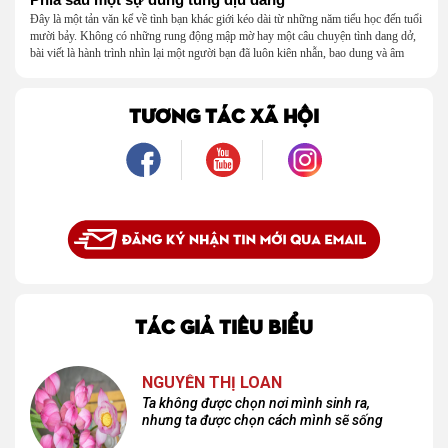
Đây là một tản văn kể về tình bạn khác giới kéo dài từ những năm tiểu học đến tuổi
mười bảy. Không có những rung động mập mờ hay một câu chuyện tình dang dở,
bài viết là hành trình nhìn lại một người bạn đã luôn kiên nhẫn, bao dung và âm
thầm dung túng những vụng về, bướng bỉnh của tôi. Qua những ký ức nhỏ bé và
bình dị, tôi nhận ra điều quý giá nhất thanh xuân từng dành tặng mình không phải
là một mối tình, mà là một người luôn cho tôi quyền được là chính mình.
TƯƠNG TÁC XÃ HỘI
TÁC GIẢ TIÊU BIỂU
NGUYỄN THỊ LOAN
Ta không được chọn nơi mình sinh ra,
nhưng ta được chọn cách mình sẽ sống