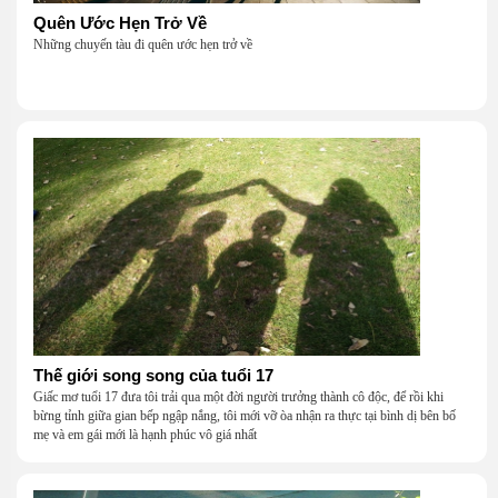
Quên Ước Hẹn Trở Về
Những chuyến tàu đi quên ước hẹn trở về
Thế giới song song của tuổi 17
Giấc mơ tuổi 17 đưa tôi trải qua một đời người trưởng thành cô độc, để rồi khi
bừng tỉnh giữa gian bếp ngập nắng, tôi mới vỡ òa nhận ra thực tại bình dị bên bố
mẹ và em gái mới là hạnh phúc vô giá nhất