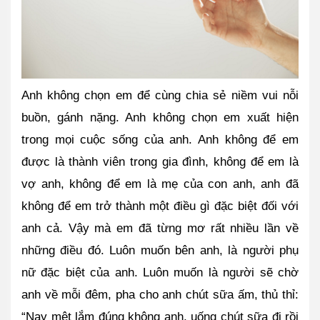
Anh không chọn em để cùng chia sẻ niềm vui nỗi 
buồn, gánh nặng. Anh không chọn em xuất hiện 
trong mọi cuộc sống của anh. Anh không để em 
được là thành viên trong gia đình, không để em là 
vợ anh, không để em là mẹ của con anh, anh đã 
không để em trở thành một điều gì đặc biệt đối với 
anh cả. Vậy mà em đã từng mơ rất nhiều lần về 
những điều đó. Luôn muốn bên anh, là người phụ 
nữ đặc biệt của anh. Luôn muốn là người sẽ chờ 
anh về mỗi đêm, pha cho anh chút sữa ấm, thủ thỉ: 
“Nay mệt lắm đúng không anh, uống chút sữa đi rồi 