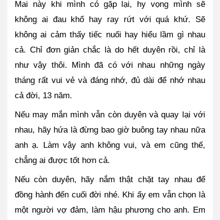
Mai này khi mình có gặp lại, hy vọng mình sẽ 
không ai đau khổ hay ray rứt với quá khứ. Sẽ 
không ai cảm thấy tiếc nuối hay hiểu lầm gì nhau 
cả. Chỉ đơn giản chắc là do hết duyên rồi, chỉ là 
như vậy thôi. Mình đã có với nhau những ngày 
tháng rất vui vẻ và đáng nhớ, đủ dài để nhớ nhau 
cả đời, 13 năm.
Nếu may mắn mình vẫn còn duyên và quay lại với 
nhau, hãy hứa là đừng bao giờ buông tay nhau nữa 
anh ạ. Làm vậy anh không vui, và em cũng thế, 
chẳng ai được tốt hơn cả.
Nếu còn duyên, hãy nắm thật chặt tay nhau để 
đồng hành đến cuối đời nhé. Khi ấy em vẫn chọn là 
một người vợ đảm, làm hậu phương cho anh. Em 