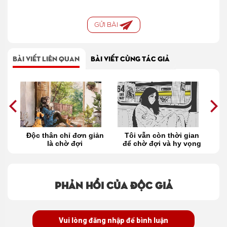
GỬI BÀI
BÀI VIẾT LIÊN QUAN
BÀI VIẾT CÙNG TÁC GIẢ
g
Độc thân chỉ đơn giản
Tôi vẫn còn thời gian
N
là chờ đợi
để chờ đợi và hy vọng
c
Phản hồi của độc giả
Vui lòng đăng nhập để bình luận