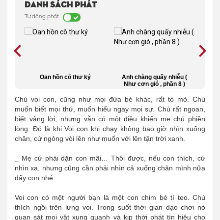
Danh sách phát
Tự động phát
m lam
Oan hồn cô thư ký
Anh chàng quấy nhiễu (
Bí
Như cơn gió , phần 8 )
t
Chú voi con, cũng như mọi đứa bé khác, rất tò mò. Chú
muốn biết mọi thứ, muốn hiểu ngay mọi sự. Chú rất ngoan,
biết vâng lời, nhưng vẫn có một điều khiến mẹ chú phiền
lòng: Đó là khi Voi con khi chạy không bao giờ nhìn xuống
chân, cứ ngỏng vòi lên như muốn với lên tận trời xanh.
_ Mẹ cứ phải dặn con mãi… Thôi được, nếu con thích, cứ
nhìn xa, nhưng cũng cần phải nhìn cả xuống chân mình nữa
đấy con nhé.
Voi con có một người bạn là một con chim bé tí teo. Chú
thích ngồi trên lưng voi. Trong suốt thời gian dạo chơi nó
quan sát mọi vật xung quanh và kịp thời phát tín hiệu cho