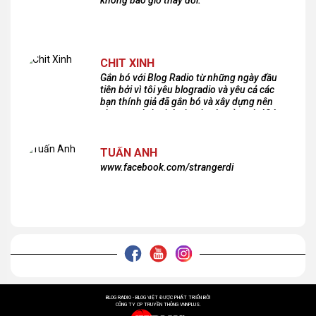
CHIT XINH
Gắn bó với Blog Radio từ những ngày đầu
tiên bởi vì tôi yêu blogradio và yêu cả các
bạn thính giả đã gắn bó và xây dựng nên
chương trình phát thanh xúc cảm này!Cám
ơn các bạn rất nhiều!
TUẤN ANH
www.facebook.com/strangerdi
BLOG RADIO - BLOG VIỆT ĐƯỢC PHÁT TRIỂN BỞI
CÔNG TY CP TRUYỀN THÔNG VNNPLUS.