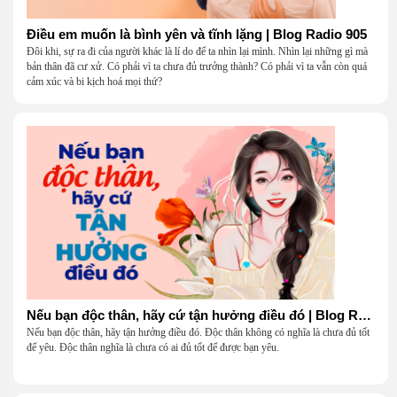
Điều em muốn là bình yên và tĩnh lặng | Blog Radio 905
Đôi khi, sự ra đi của người khác là lí do để ta nhìn lại mình. Nhìn lại những gì mà
bản thân đã cư xử. Có phải vì ta chưa đủ trưởng thành? Có phải vì ta vẫn còn quá
cảm xúc và bi kịch hoá mọi thứ?
Nếu bạn độc thân, hãy cứ tận hưởng điều đó | Blog Radio 904
Nếu bạn độc thân, hãy tận hưởng điều đó. Độc thân không có nghĩa là chưa đủ tốt
để yêu. Độc thân nghĩa là chưa có ai đủ tốt để được bạn yêu.