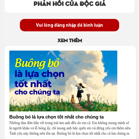
Phản hồi của độc giả
Vui lòng đăng nhập để bình luận
Xem thêm
Buông bỏ là lựa chọn tốt nhất cho chúng ta
Những đau đớn hằn vết trong trái tim anh đều do em cả. Em không mong mình sẽ
là người khâu vá lỗ hỏng ấy, chỉ mong anh hãy quên em và đừng yêu em thêm nữa.
Tình yêu này không nên tồn tại. Buông bỏ là lựa chọn tốt nhất cho cả hai chúng ta.