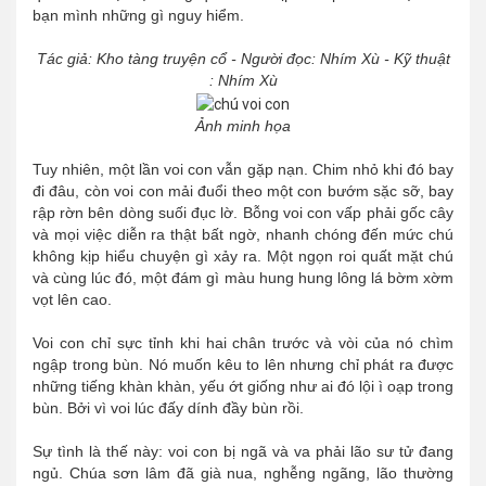
bạn mình những gì nguy hiểm.
Tác giả: Kho tàng truyện cổ - Người đọc: Nhím Xù - Kỹ thuật
: Nhím Xù
Ảnh minh họa
Tuy nhiên, một lần voi con vẫn gặp nạn. Chim nhỏ khi đó bay
đi đâu, còn voi con mải đuổi theo một con bướm sặc sỡ, bay
rập rờn bên dòng suối đục lờ. Bỗng voi con vấp phải gốc cây
và mọi việc diễn ra thật bất ngờ, nhanh chóng đến mức chú
không kịp hiểu chuyện gì xảy ra. Một ngọn roi quất mặt chú
và cùng lúc đó, một đám gì màu hung hung lông lá bờm xờm
vọt lên cao.
Voi con chỉ sực tỉnh khi hai chân trước và vòi của nó chìm
ngập trong bùn. Nó muốn kêu to lên nhưng chỉ phát ra được
những tiếng khàn khàn, yếu ớt giống như ai đó lội ì oạp trong
bùn. Bởi vì voi lúc đấy dính đầy bùn rồi.
Sự tình là thế này: voi con bị ngã và va phải lão sư tử đang
ngủ. Chúa sơn lâm đã già nua, nghễng ngãng, lão thường