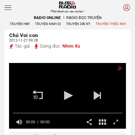
Phát thanh xúc cảm của bạn !
RADIO ONLINE
RADIO ĐỌC TRUYỆN
TRUYỆN HAY
TRUYỆN KINH DỊ
TRUYỆN DÀI KỲ
TRUYỆN THIẾU NHI
Chú Voi con
2012-11-27 09:28
Tác giả:
Giọng đọc:
Nhím Xù
00:00
00:00