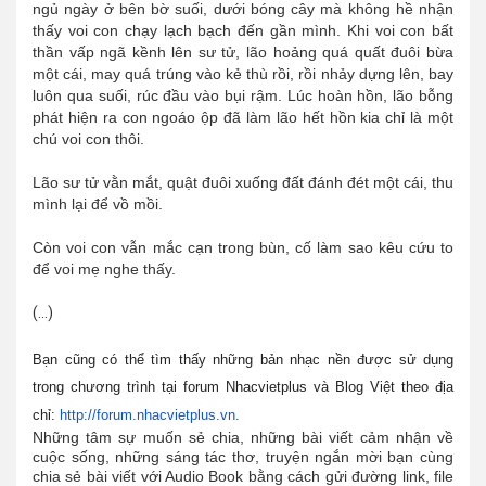
ngủ ngày ở bên bờ suối, dưới bóng cây mà không hề nhận
thấy voi con chạy lạch bạch đến gần mình. Khi voi con bất
thần vấp ngã kềnh lên sư tử, lão hoảng quá quất đuôi bừa
một cái, may quá trúng vào kẻ thù rồi, rồi nhảy dựng lên, bay
luôn qua suối, rúc đầu vào bụi rậm. Lúc hoàn hồn, lão bỗng
phát hiện ra con ngoáo ộp đã làm lão hết hồn kia chỉ là một
chú voi con thôi.
Lão sư tử vằn mắt, quật đuôi xuống đất đánh đét một cái, thu
mình lại để vồ mồi.
Còn voi con vẫn mắc cạn trong bùn, cố làm sao kêu cứu to
để voi mẹ nghe thấy.
(...)
Bạn cũng có thể tìm thấy những bản nhạc nền được sử dụng
trong chương trình tại forum Nhacvietplus và Blog Việt theo địa
chỉ:
http://forum.nhacvietplus.vn.
Những tâm sự muốn sẻ chia, những bài viết cảm nhận về
cuộc sống, những sáng tác thơ, truyện ngắn mời bạn cùng
chia sẻ bài viết với Audio Book bằng cách gửi đường link, file