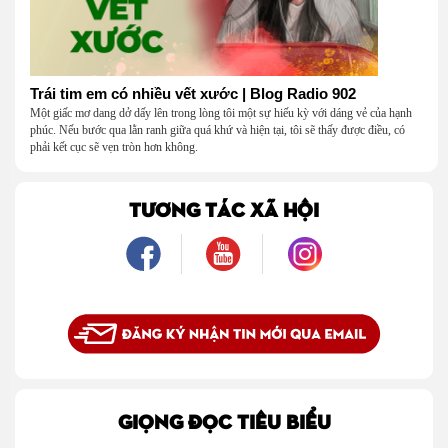
Trái tim em có nhiều vết xước | Blog Radio 902
Một giấc mơ dang dở dấy lên trong lòng tôi một sự hiếu kỳ với dáng vẻ của hạnh
phúc. Nếu bước qua lằn ranh giữa quá khứ và hiện tại, tôi sẽ thấy được điều, có
phải kết cục sẽ vẹn tròn hơn không.
TƯƠNG TÁC XÃ HỘI
GIỌNG ĐỌC TIÊU BIỂU