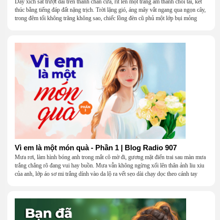
Dây xích sắt trượt dài trên thanh chắn cửa, rít lên một tràng âm thanh chói tai, kết
thúc bằng tiếng đáp đất nặng trịch. Trời lặng gió, áng mây vắt ngang qua ngọn cây,
trong đêm tối không trăng không sao, chiếc lồng đèn cũ phủ một lớp bụi mỏng
Vì em là một món quà - Phần 1 | Blog Radio 907
Mưa rơi, làm hình bóng anh trong mắt cô mờ đi, gương mặt điển trai sau màn mưa
trắng chẳng rõ đang vui hay buồn. Mưa vẫn không ngừng xối lên thân ảnh liu xiu
của anh, lớp áo sơ mi trắng dính vào da lộ ra vết sẹo dài chạy dọc theo cánh tay
khẳng khiu.