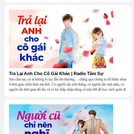
Trả Lại Anh Cho Cô Gái Khác | Radio Tâm Sự
Sau chia tay, có ai không bi luỵ lẫn tổn thương… chẳng qua chúng ta chỉ khác nhau
ở thời gian chữa lành mà thôi. Có người cần một tháng, có người cần một năm, có
người cần thời gian đủ lâu và có kẻ chấp nhận dùng cả một đời để học cách quên đi
một người.