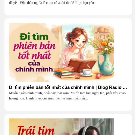
để yêu. Độc thân nghĩa là chưa có ai đủ tốt để được bạn yêu.
Đi tìm phiên bản tốt nhất của chính mình | Blog Radio 903
Muốn ngắm bình minh, phải dậy thật sớm. Muốn tạm biệt ngày tàn, phải vẫy chào
hoàng hôn. Hạnh phúc của mình nên tự mình nắm lấy...