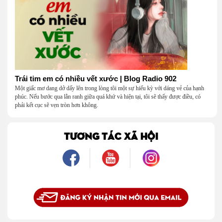
Trái tim em có nhiều vết xước | Blog Radio 902
Một giấc mơ dang dở dấy lên trong lòng tôi một sự hiếu kỳ với dáng vẻ của hạnh
phúc. Nếu bước qua lằn ranh giữa quá khứ và hiện tại, tôi sẽ thấy được điều, có
phải kết cục sẽ vẹn tròn hơn không.
TƯƠNG TÁC XÃ HỘI