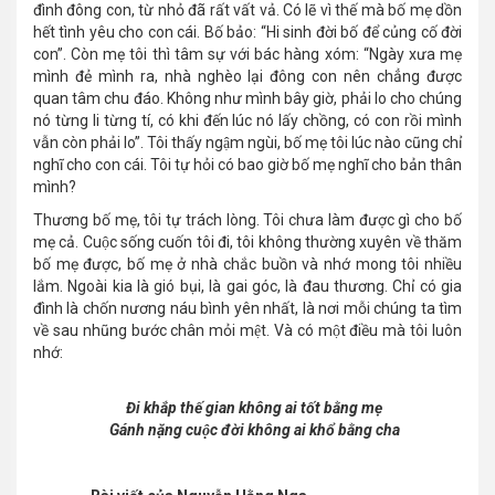
đình đông con, từ nhỏ đã rất vất vả. Có lẽ vì thế mà bố mẹ dồn
hết tình yêu cho con cái. Bố bảo: “Hi sinh đời bố để củng cố đời
con”. Còn mẹ tôi thì tâm sự với bác hàng xóm: “Ngày xưa mẹ
mình đẻ mình ra, nhà nghèo lại đông con nên chẳng được
quan tâm chu đáo. Không như mình bây giờ, phải lo cho chúng
nó từng li từng tí, có khi đến lúc nó lấy chồng, có con rồi mình
vẫn còn phải lo”. Tôi thấy ngậm ngùi, bố mẹ tôi lúc nào cũng chỉ
nghĩ cho con cái. Tôi tự hỏi có bao giờ bố mẹ nghĩ cho bản thân
mình?
Thương bố mẹ, tôi tự trách lòng. Tôi chưa làm được gì cho bố
mẹ cả. Cuộc sống cuốn tôi đi, tôi không thường xuyên về thăm
bố mẹ được, bố mẹ ở nhà chắc buồn và nhớ mong tôi nhiều
lắm. Ngoài kia là gió bụi, là gai góc, là đau thương. Chỉ có gia
đình là chốn nương náu bình yên nhất, là nơi mỗi chúng ta tìm
về sau nhũng bước chân mỏi mệt. Và có một điều mà tôi luôn
nhớ:
Đi khắp thế gian không ai tốt bằng mẹ
Gánh nặng cuộc đời không ai khổ bằng cha