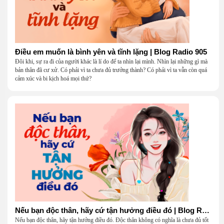
Điều em muốn là bình yên và tĩnh lặng | Blog Radio 905
Đôi khi, sự ra đi của người khác là lí do để ta nhìn lại mình. Nhìn lại những gì mà
bản thân đã cư xử. Có phải vì ta chưa đủ trưởng thành? Có phải vì ta vẫn còn quá
cảm xúc và bi kịch hoá mọi thứ?
Nếu bạn độc thân, hãy cứ tận hưởng điều đó | Blog Radio 904
Nếu bạn độc thân, hãy tận hưởng điều đó. Độc thân không có nghĩa là chưa đủ tốt