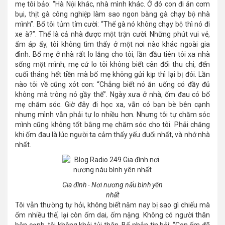
mẹ tôi bảo: “Hà Nội khác, nhà mình khác. Ở đó con đi ăn cơm
bụi, thịt gà công nghiệp làm sao ngon bằng gà chạy bộ nhà
mình”. Bố tôi tủm tỉm cười: “Thế gà nó không chạy bộ thì nó đi
xe à?”. Thế là cả nhà được một trận cười. Những phút vui vẻ,
ấm áp ấy, tôi không tìm thấy ở một nơi nào khác ngoài gia
đình. Bố mẹ ở nhà rất lo lắng cho tôi, lần đầu tiên tôi xa nhà
sống một mình, mẹ cứ lo tôi không biết cân đối thu chi, đến
cuối tháng hết tiền mà bố mẹ không gửi kịp thì lại bị đói. Lần
nào tôi về cũng xót con: “Chẳng biết nó ăn uống có đầy đủ
không mà trông nó gầy thế”.
Ngày xưa ở nhà, ốm đau có bố
mẹ chăm sóc. Giờ đây đi học xa, vẫn có bạn bè bên cạnh
nhưng mình vẫn phải tự lo nhiều hơn. Nhưng tôi tự chăm sóc
mình cũng không tốt bằng mẹ chăm sóc cho tôi. Phải chăng
khi ốm đau là lúc người ta cảm thấy yếu đuối nhất, và nhớ nhà
nhất.
Gia đình - Nơi nương nấu bình yên
nhất
Tôi vẫn thường tự hỏi, không biết năm nay bị sao gì chiếu mà
ốm nhiều thế, lại còn ốm dai, ốm nặng. Không có người thân