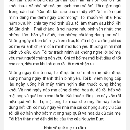
bên cạnh, tôi không khỏi tủi thân. Bố nhắn tin hỏi: “Con ốm đã
khỏi chưa. Về nhà bố mổ lợn sạch cho mà ăn”. Tôi ngậm ngùi
trong câu hát: “Con đã lâu sao chưa thấy về? Nơi miền quê
mình dáng mẹ đêm ngày chờ mong”. Tôi muốn về nhà. Nhớ
năm xưa, khi chia tay mối tình đầu, tôi âm thầm đau khổ. Khi
đó Gia đình – Phải chăng là nơi nương náu bình yên nhất, cho
những tâm hồn yếu đuối, cho những cõi lòng đang tan nát .
Những ngày ở bên bố mẹ và em trai, tôi đã nhận ra rằng chỉ có
bố mẹ và anh chị em của mình mới luôn yêu thương mình một
cách vô điều kiện. Tôi tự trách mình đã không nghe lời bố mẹ,
yêu một người chẳng nên yêu. Chỉ có bố mẹ mới biết điều gì tốt
cho con, điều mà khi trải qua rồi tôi mới nhận ra.
Những ngày ốm ở nhà, tôi được ăn cơm nhà mẹ nấu, được
sống những ngày thanh thản bình yên. Tôi bị viêm họng cấp
lâu ngày, uống hết mấy trăm nghìn tiền thuốc cũng không
khỏi. Về nhà ngày nào mẹ cũng đi chòi hoa đu đủ rồi hấp với
mật ong và quất non cho tôi ăn. Bài thuốc dân gian này vốn rất
hiệu quả với tôi. Lọ mật ong tôi mua cho mẹ, lần này tôi lại
dùng hết. Chỉ có mấy ngày về nhà mà cái cổ họng sưng viù của
tôi đã đỡ hẳn nhờ bát mật ong hấp quất và hoa đu đủ của mẹ.
Tôi bần thần nhớ đến đôi ba câu thơ của Nguyễn Duy:
Nhìn về quê mẹ xa xăm