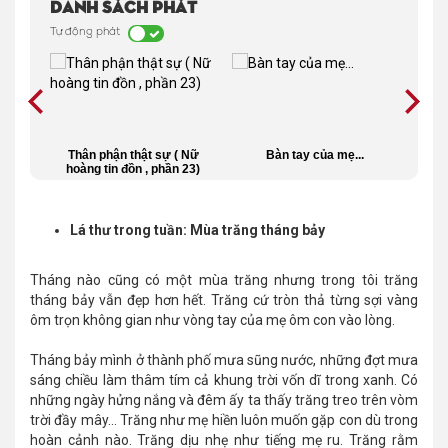
Danh sách phát
Tự động phát
 mẹ
Thân phận thật sự ( Nữ
Bàn tay của mẹ...
Nh
7)
hoàng tin đồn , phần 23)
Lá thư trong tuần: Mùa trăng tháng bảy
Tháng nào cũng có một mùa trăng nhưng trong tôi trăng
tháng bảy vẫn đẹp hơn hết. Trăng cứ tròn thả từng sợi vàng
ôm trọn không gian như vòng tay của mẹ ôm con vào lòng.
Tháng bảy mình ở thành phố mưa sũng nước, những đợt mưa
sáng chiều làm thâm tím cả khung trời vốn dĩ trong xanh. Có
những ngày hửng nắng và đêm ấy ta thấy trăng treo trên vòm
trời đầy mây… Trăng như mẹ hiền luôn muốn gặp con dù trong
hoàn cảnh nào. Trăng dịu nhẹ như tiếng mẹ ru. Trăng rằm