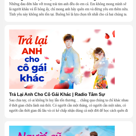
Những đau đớn hằn vết trong trái tim anh đều do em cả. Em không mong mình sẽ
là người khâu vá lỗ hỏng ấy, chỉ mong anh hãy quên em và đừng yêu em thêm nữa.
Tình yêu này không nên tồn tại. Buông bỏ là lựa chọn tốt nhất cho cả hai chúng ta.
Trả Lại Anh Cho Cô Gái Khác | Radio Tâm Sự
Sau chia tay, có ai không bi luỵ lẫn tổn thương… chẳng qua chúng ta chỉ khác nhau
ở thời gian chữa lành mà thôi. Có người cần một tháng, có người cần một năm, có
người cần thời gian đủ lâu và có kẻ chấp nhận dùng cả một đời để học cách quên đi
một người.