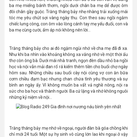
ba mẹ miếng bánh thơm, ngồi dưới chân ba mẹ dể được ôm
đôi chân gầy guộc. Trăng tháng bảy nhẹ nhàng trải xuống mái
tóc mẹ yêu chút sợi vàng ngày thu. Con theo sau ngồi ngắm
chiếc lưng còng, con ôm vào lòng cánh tay mẹ yếu đuối, con và
ba mẹ cùng cười, ấm áp nói không nên lời…
Trăng tháng bảy cho ai đó ngậm ngùi nhớ về cha mẹ đã đi xa.
Như khi ba nhìn vào khoảng không xa vắng nhớ về một thời ấu
thơ còn ông bà. Dưới mái nhà tranh, ngọn đèn dầu nhỏ ba ngồi
học và nội vẫn mải đan rổ rá kiếm thêm tiền cho buổi chợ ngày
hôm sau. Những chiều sau buổi cày nội cùng vợ con ăn bữa
cơm chiều đạm bạc nhưng chan chứa tình yêu thương và sự
bình an ngày ấy. Vì không muốn ba vất vả nghề nông, nội ra
sức cho ba học và thành người. Ba cứ lặng và nhớ không nguôi
những kỷ niệm về nội...
Trăng tháng bảy mẹ nhớ về ngoại, người đàn bà góa chồng khi
chỉ mới 24 tuổi. Một sự hy sinh vô cùng lớn lao khi ngoại ở vậy