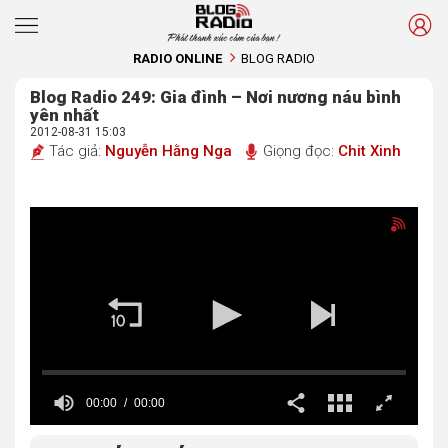
Phát thanh xúc cảm của bạn !
RADIO ONLINE
BLOG RADIO
Blog Radio 249: Gia đình – Nơi nương náu bình
yên nhất
2012-08-31 15:03
Tác giả:
Nguyễn Hằng Nga
Giọng đọc:
Chit Xinh
00:00
00:00