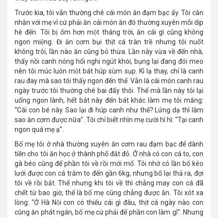
Trước kia, tôi vẫn thường chê cái món ăn đạm bạc ấy. Tôi cằn
nhằn với mẹ vì cứ phải ăn cái món ăn đó thường xuyên mỗi dịp
hè đến. Tôi bị ốm hơn một tháng trời, ăn cái gì cũng không
ngon miệng. Đi ăn cơm bụi thịt cá tràn trề nhưng tôi nuốt
không trôi, lần nào ăn cũng bỏ thừa. Lần này vừa về đến nhà,
thấy nồi canh nóng hổi nghi ngút khói, bụng lại đang đói meo
nên tôi múc luôn một bát húp sùm sụp. Kì lạ thay, chỉ là canh
rau đay mà sao tôi thấy ngon đến thế. Vẫn là cái món canh rau
ngày trước tôi thường chê bai đấy thôi. Thế mà lần này tôi lại
uống ngon lành, hết bát này đến bát khác làm mẹ tôi mắng:
“Cái con bé này. Sao lại đi húp canh như thế? Lửng dạ thì làm
sao ăn cơm được nữa”. Tôi chỉ biết nhìn mẹ cười hì hì: “Tại canh
ngon quá mẹ ạ”.
Bố mẹ tôi ở nhà thường xuyên ăn cơm rau đạm bạc để dành
tiền cho tôi ăn học ở thành phố đắt đỏ. Ở nhà có con cá to, con
gà béo cũng để phần tôi về rồi mới mổ. Tôi nhớ có lần bố kéo
lưới được con cá trắm to đến gần 6kg, nhưng bố lại thả ra, đợi
tôi về rồi bắt. Thế nhưng khi tôi về thì chẳng may con cá đã
chết từ bao giờ, thế là bố mẹ cũng chẳng được ăn. Tôi xót xa
lòng: “Ở Hà Nội con có thiếu cái gì đâu, thịt cá ngày nào con
cũng ăn phát ngán, bố mẹ cứ phải để phần con làm gì”. Nhưng