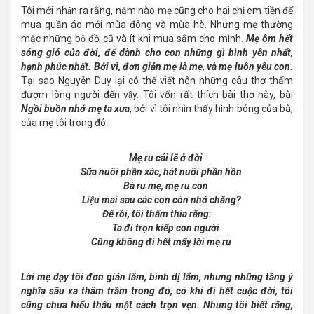
Tôi mới nhận ra rằng, năm nào mẹ cũng cho hai chị em tiền để
mua quần áo mới mùa đông và mùa hè. Nhưng mẹ thường
mặc những bộ đồ cũ và ít khi mua sắm cho mình.
Mẹ ôm hết
sóng gió của đời, để dành cho con những gì bình yên nhất,
hạnh phúc nhất. Bởi vì, đơn giản mẹ là mẹ, và mẹ luôn yêu con.
Tại sao Nguyễn Duy lại có thể viết nên những câu thơ thấm
đượm lòng người đến vậy. Tôi vốn rất thích bài thơ này, bài
Ngồi buồn nhớ mẹ ta xưa
, bởi vì tôi nhìn thấy hình bóng của bà,
của mẹ tôi trong đó:
Mẹ ru cái lẽ ở đời
Sữa nuôi phần xác, hát nuôi phần hồn
Bà ru mẹ, mẹ ru con
Liệu mai sau các con còn nhớ chăng?
Để rồi, tôi thấm thía rằng:
Ta đi trọn kiếp con người
Cũng không đi hết mấy lời mẹ ru
Lời mẹ dạy tôi đơn giản lắm, bình dị lắm, nhưng những tầng ý
nghĩa sâu xa thâm trầm trong đó, có khi đi hết cuộc đời, tôi
cũng chưa hiểu thấu một cách trọn vẹn. Nhưng tôi biết rằng,