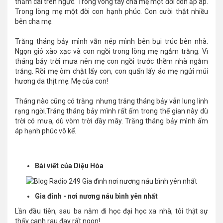
thắm cài trên ngực. Trong vòng tay cha mẹ một đời con ấp áp.
Trong lòng mẹ một đời con hạnh phúc. Con cười thật nhiều
bên cha mẹ.
Trăng tháng bảy mình vẫn nép mình bên bụi trúc bên nhà.
Ngọn gió xào xạc và con ngồi trong lòng mẹ ngắm trăng. Vì
tháng bảy trời mưa nên mẹ con ngồi trước thềm nhà ngắm
trăng. Rồi mẹ ôm chặt lấy con, con quấn lấy áo mẹ ngửi múi
hương da thịt mẹ. Mẹ của con!
Tháng nào cũng có trăng nhưng trăng tháng bảy vẫn lung linh
rạng ngời.Trăng tháng bảy mình rất ấm trong thế gian này dù
trời có mưa, dù vòm trời đầy mây. Trăng tháng bảy mình ấm
áp hạnh phúc vô kể.
Bài viết của Diệu Hòa
Gia đình - nơi nương náu bình yên nhất
Lần đầu tiên, sau ba năm đi học đại học xa nhà, tôi thật sự
thấy canh rau đay rất ngon!