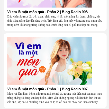
Vì em là một món quà - Phần 2 | Blog Radio 908
Dây xích sắt trượt dài trên thanh chắn cửa, rít lên một tràng âm thanh chói tai, kết
thúc bằng tiếng đáp đất nặng trịch. Trời lặng gió, áng mây vắt ngang qua ngọn cây,
trong đêm tối không trăng không sao, chiếc lồng đèn cũ phủ một lớp bụi mỏng
Vì em là một món quà - Phần 1 | Blog Radio 907
Mưa rơi, làm hình bóng anh trong mắt cô mờ đi, gương mặt điển trai sau màn mưa
trắng chẳng rõ đang vui hay buồn. Mưa vẫn không ngừng xối lên thân ảnh liu xiu
của anh, lớp áo sơ mi trắng dính vào da lộ ra vết sẹo dài chạy dọc theo cánh tay
khẳng khiu.