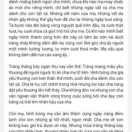
dành miếng bánh ngon cho mình, chưa khi nào mẹ may chiếc
áo mới cho riêng mình, chỉ biết những ngày vất vả cha mẹ
dành cho con tất cả. Những vết nám của mẹ, những vết da
nhăn gầy không thể gầy hơn đã cho ta những ngày tươi sáng.
Ta bước vào đời bằng vòng nguyệt quế trên đầu, ta cười thật
tươi, nụ cười chứa cả giọt mồ hôi cha mẹ. Có khi nào mình biết
ngày mình thành công trên đời này có tấm áo sờn vai dưới
nắng cháy không dám đến dự cùng con. Nơi góc chợ ấy người
một mình tưởng tượng, tự mỉm cười thoả mãn. Mẹ xấu quá
không dám đến nơi cao sang ấy...
Trăng tháng bảy ngàn thu nay vẫn thế: Trăng mang màu yêu
thương để người người tri ân cha mẹ tổ tiên. Hình bóng cha già
yêu thương con hơn thân thể mình, suốt đời cha dành cho con
tất cả. Cha là trụ cốt chính trong nhà nhưng lúc nào cha cũng
đặt yêu thương lên hết thảy. Cha không đòn roi nhưng con cha
vẫn ngoan vẫn thành công trong cuộc sống bởi cha dạy con
bằng cả trái tim nhân hậu của cha.
Còn mẹ, hình bóng mẹ vẫn âm thầm cùng ngày nắng đêm
lạnh cho con những gì tốt nhất, ngon nhất. Cha mẹ ơi! con
không bao giờ trả được ơn này…Nhưng mùa trăng tháng bảy
con nhớ nhiều hơn, thương nhiều hơn dù ở xa con vẫn về dâng