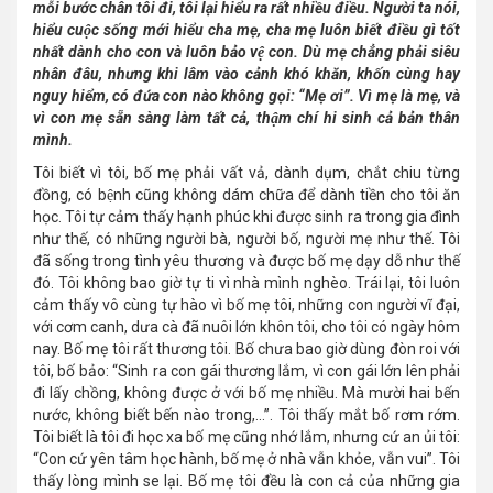
mỗi bước chân tôi đi, tôi lại hiểu ra rất nhiều điều. Người ta nói,
hiểu cuộc sống mới hiểu cha mẹ, cha mẹ luôn biết điều gì tốt
nhất dành cho con và luôn bảo vệ con. Dù mẹ chẳng phải siêu
nhân đâu, nhưng khi lâm vào cảnh khó khăn, khốn cùng hay
nguy hiểm, có đứa con nào không gọi: “Mẹ ơi”. Vì mẹ là mẹ, và
vì con mẹ sẵn sàng làm tất cả, thậm chí hi sinh cả bản thân
mình.
Tôi biết vì tôi, bố mẹ phải vất vả, dành dụm, chắt chiu từng
đồng, có bệnh cũng không dám chữa để dành tiền cho tôi ăn
học. Tôi tự cảm thấy hạnh phúc khi được sinh ra trong gia đình
như thế, có những người bà, người bố, người mẹ như thế. Tôi
đã sống trong tình yêu thương và được bố mẹ dạy dỗ như thế
đó. Tôi không bao giờ tự ti vì nhà mình nghèo. Trái lại, tôi luôn
cảm thấy vô cùng tự hào vì bố mẹ tôi, những con người vĩ đại,
với cơm canh, dưa cà đã nuôi lớn khôn tôi, cho tôi có ngày hôm
nay. Bố mẹ tôi rất thương tôi. Bố chưa bao giờ dùng đòn roi với
tôi, bố bảo: “Sinh ra con gái thương lắm, vì con gái lớn lên phải
đi lấy chồng, không được ở với bố mẹ nhiều. Mà mười hai bến
nước, không biết bến nào trong,...”. Tôi thấy mắt bố rơm rớm.
Tôi biết là tôi đi học xa bố mẹ cũng nhớ lắm, nhưng cứ an ủi tôi:
“Con cứ yên tâm học hành, bố mẹ ở nhà vẫn khỏe, vẫn vui”. Tôi
thấy lòng mình se lại. Bố mẹ tôi đều là con cả của những gia