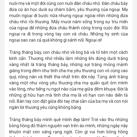
nuôi mẹ và một đời cùng con nuôi đàn cháu nhỏ. Đàn cháu bảy
đứa cứ ăn học dưới sự chăm bẵm, yêu thương của ngoại. Mẹ
muốn ngoại đi bước nữa nhưng ngoại ngóai nhìn những đứa
cháu nhỏ rồi thương. Mấy mươi năm sống trong sự trìu mến
của ngoại để những đứa cháu thành công trong cuộc đời. Rồi
ngoại ra đi trong vòng tay con và cháu…Những hy sinh của
ngoại sao cao cả quá không gì sánh nổi. Ngoại ơi!
Trăng tháng bảy, con cháu nhớ về ông bà và tổ tiên một cách
kính cẩn. Thương nhớ nhiều lắm những khi đứng dưới trăng
vàng nhất là trăng tháng bảy, những sợi trăng mỏng mảnh
giăng trong đêm như tình cha mẹ yêu thương con vô cùng cao
quý, nồng nàn và thiết tha nhất trên đời này. Từng ánh trăng
vàng một như vòng yêu thương cha mẹ quấn quít ôm mình
vào lòng, như tiếng ru ngọt nào của mẹ giữa đêm khuya. Đời là
những gì hữu hạn mà tình cha mẹ là vô hạn con nào diễn tả
nổi. Bàn tay con đặt giữa đôi tay chai sần của ba mẹ và con nói
ngàn lời thương yêu cũng không bằng.
Trăng tháng bảy mình quê mình đẹp lắm! Trời vào thu những
bông hồng đỏ thắm nguyên vẹn trên áo mình, những ngày này
khuôn mặt con sáng rạng ngời. Còn gì vui hơn bông hồng