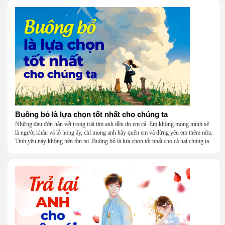
Buông bỏ là lựa chọn tốt nhất cho chúng ta
Những đau đớn hằn vết trong trái tim anh đều do em cả. Em không mong mình sẽ
là người khâu vá lỗ hỏng ấy, chỉ mong anh hãy quên em và đừng yêu em thêm nữa.
Tình yêu này không nên tồn tại. Buông bỏ là lựa chọn tốt nhất cho cả hai chúng ta.