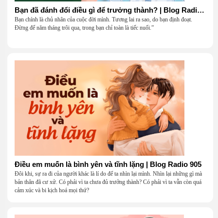
Bạn đã đánh đổi điều gì để trưởng thành? | Blog Radio 906
Bạn chính là chủ nhân của cuộc đời mình. Tương lai ra sao, do bạn định đoạt.
Đừng để năm tháng trôi qua, trong bạn chỉ toàn là tiếc nuối.”
Điều em muốn là bình yên và tĩnh lặng | Blog Radio 905
Đôi khi, sự ra đi của người khác là lí do để ta nhìn lại mình. Nhìn lại những gì mà
bản thân đã cư xử. Có phải vì ta chưa đủ trưởng thành? Có phải vì ta vẫn còn quá
cảm xúc và bi kịch hoá mọi thứ?