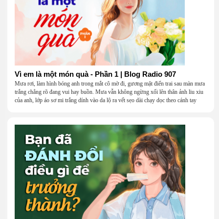
Vì em là một món quà - Phần 1 | Blog Radio 907
Mưa rơi, làm hình bóng anh trong mắt cô mờ đi, gương mặt điển trai sau màn mưa
trắng chẳng rõ đang vui hay buồn. Mưa vẫn không ngừng xối lên thân ảnh liu xiu
của anh, lớp áo sơ mi trắng dính vào da lộ ra vết sẹo dài chạy dọc theo cánh tay
khẳng khiu.