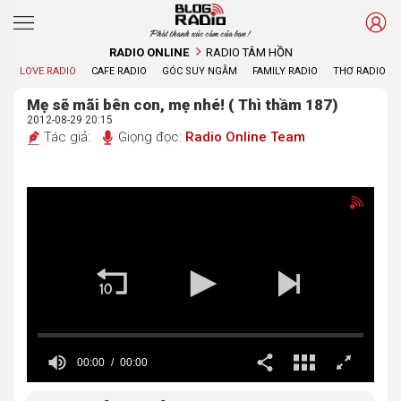
Phát thanh xúc cảm của bạn !
RADIO ONLINE
RADIO TÂM HỒN
LOVE RADIO
CAFE RADIO
GÓC SUY NGẪM
FAMILY RADIO
THƠ RADIO
Mẹ sẽ mãi bên con, mẹ nhé! ( Thì thầm 187)
2012-08-29 20:15
Tác giả:
Giọng đọc:
Radio Online Team
00:00
00:00