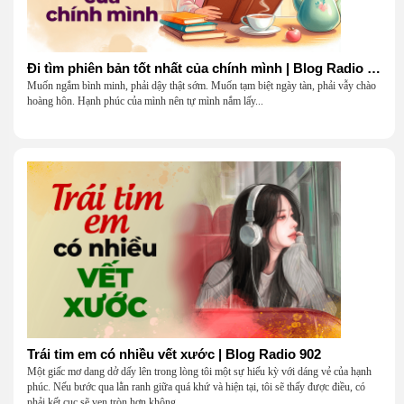
Đi tìm phiên bản tốt nhất của chính mình | Blog Radio 903
Muốn ngắm bình minh, phải dậy thật sớm. Muốn tạm biệt ngày tàn, phải vẫy chào
hoàng hôn. Hạnh phúc của mình nên tự mình nắm lấy...
Trái tim em có nhiều vết xước | Blog Radio 902
Một giấc mơ dang dở dấy lên trong lòng tôi một sự hiếu kỳ với dáng vẻ của hạnh
phúc. Nếu bước qua lằn ranh giữa quá khứ và hiện tại, tôi sẽ thấy được điều, có
phải kết cục sẽ vẹn tròn hơn không.