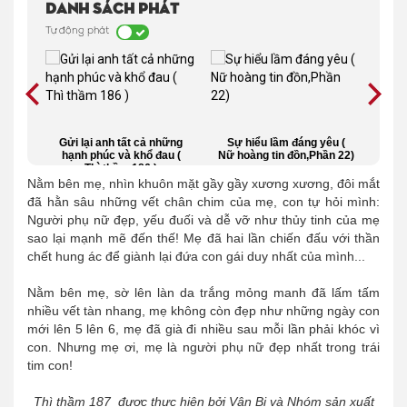
Danh sách phát
Tự động phát
nhắn
Gửi lại anh tất cả những
Sự hiểu lầm đáng yêu (
Đ
hạnh phúc và khổ đau (
Nữ hoàng tin đồn,Phần 22)
Thì thầm 186 )
Nằm bên mẹ, nhìn khuôn mặt gầy gầy xương xương, đôi mắt
đã hằn sâu những vết chân chim của mẹ, con tự hỏi mình:
Người phụ nữ đẹp, yếu đuối và dễ vỡ như thủy tinh của mẹ
sao lại mạnh mẽ đến thế! Mẹ đã hai lần chiến đấu với thần
chết hung ác để giành lại đứa con gái duy nhất của mình...
Nằm bên mẹ, sờ lên làn da trắng mỏng manh đã lấm tấm
nhiều vết tàn nhang, mẹ không còn đẹp như những ngày con
mới lên 5 lên 6, mẹ đã già đi nhiều sau mỗi lần phải khóc vì
con. Nhưng mẹ ơi, mẹ là người phụ nữ đẹp nhất trong trái
tim con!
Thì thầm 187 được thực hiện bởi Vân Bi và Nhóm sản xuất