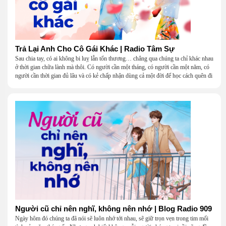
Trả Lại Anh Cho Cô Gái Khác | Radio Tâm Sự
Sau chia tay, có ai không bi luỵ lẫn tổn thương… chẳng qua chúng ta chỉ khác nhau
ở thời gian chữa lành mà thôi. Có người cần một tháng, có người cần một năm, có
người cần thời gian đủ lâu và có kẻ chấp nhận dùng cả một đời để học cách quên đi
một người.
Người cũ chỉ nên nghĩ, không nên nhớ | Blog Radio 909
Ngày hôm đó chúng ta đã nói sẽ luôn nhớ tới nhau, sẽ giữ trọn vẹn trong tim mối