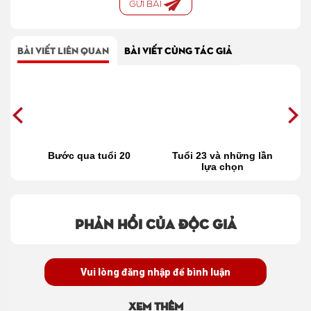
GỬI BÀI
BÀI VIẾT LIÊN QUAN
BÀI VIẾT CÙNG TÁC GIẢ
ì
Bước qua tuổi 20
Tuổi 23 và những lần
T
p
lựa chọn
đ
Phản hồi của độc giả
Vui lòng đăng nhập để bình luận
Xem thêm