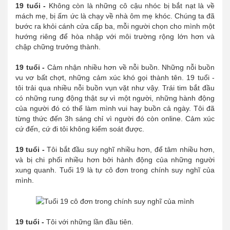
19 tuổi -
Không còn là những cô cậu nhóc bị bắt nạt là về
mách mẹ, bị ấm ức là chạy về nhà ôm mẹ khóc. Chúng ta đã
bước ra khỏi cánh cửa cấp ba, mỗi người chọn cho mình một
hướng riêng để hòa nhập với môi trường rộng lớn hơn và
chập chững trưởng thành.
19 tuổi -
Cảm nhận nhiều hơn về nỗi buồn. Những nỗi buồn
vu vơ bất chợt, những cảm xúc khó gọi thành tên. 19 tuổi -
tôi trải qua nhiều nỗi buồn vụn vặt như vậy. Trái tim bắt đầu
có những rung động thật sự vì một người, những hành động
của người đó có thể làm mình vui hay buồn cả ngày. Tôi đã
từng thức đến 3h sáng chỉ vì người đó còn online. Cảm xúc
cứ đến, cứ đi tôi không kiểm soát được.
19 tuổi -
Tôi bắt đầu suy nghĩ nhiều hơn, để tâm nhiều hơn,
và bị chi phối nhiều hơn bởi hành động của những người
xung quanh. Tuổi 19 là tự cô đơn trong chính suy nghĩ của
mình.
19 tuổi -
Tôi với những lần đầu tiên.