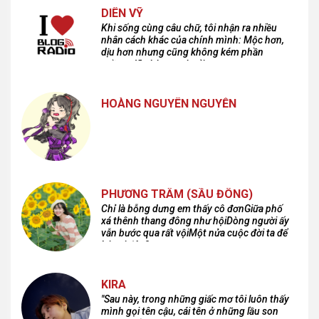
DIÊN VỸ
Khi sống cùng câu chữ, tôi nhận ra nhiều
nhân cách khác của chính mình: Mộc hơn,
dịu hơn nhưng cũng không kém phần
cuồng dã và hoang hoải...
HOÀNG NGUYÊN NGUYỄN
PHƯƠNG TRÂM (SẦU ĐÔNG)
Chỉ là bỗng dưng em thấy cô đơnGiữa phố
xá thênh thang đông như hộiDòng người ấy
vẫn bước qua rất vộiMột nửa cuộc đời ta để
lại nơi đâu?
KIRA
"Sau này, trong những giấc mơ tôi luôn thấy
mình gọi tên cậu, cái tên ở những lầu son