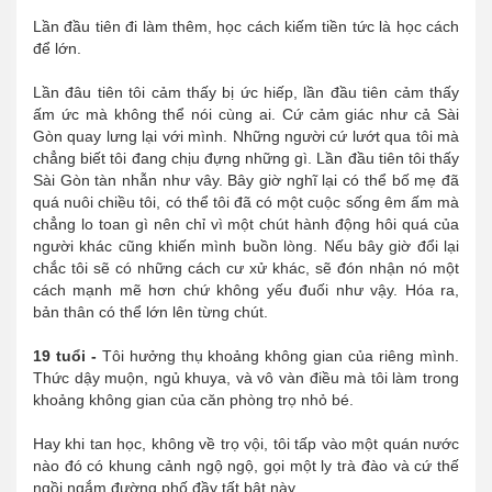
Lần đầu tiên đi làm thêm, học cách kiếm tiền tức là học cách
để lớn.
Lần đâu tiên tôi cảm thấy bị ức hiếp, lần đầu tiên cảm thấy
ấm ức mà không thể nói cùng ai. Cứ cảm giác như cả Sài
Gòn quay lưng lại với mình. Những người cứ lướt qua tôi mà
chẳng biết tôi đang chịu đựng những gì. Lần đầu tiên tôi thấy
Sài Gòn tàn nhẫn như vây. Bây giờ nghĩ lại có thể bố mẹ đã
quá nuôi chiều tôi, có thể tôi đã có một cuộc sống êm ấm mà
chẳng lo toan gì nên chỉ vì một chút hành động hôi quá của
người khác cũng khiến mình buồn lòng. Nếu bây giờ đổi lại
chắc tôi sẽ có những cách cư xử khác, sẽ đón nhận nó một
cách mạnh mẽ hơn chứ không yếu đuối như vậy. Hóa ra,
bản thân có thể lớn lên từng chút.
19 tuổi -
Tôi hưởng thụ khoảng không gian của riêng mình.
Thức dậy muộn, ngủ khuya, và vô vàn điều mà tôi làm trong
khoảng không gian của căn phòng trọ nhỏ bé.
Hay khi tan học, không về trọ vội, tôi tấp vào một quán nước
nào đó có khung cảnh ngộ ngộ, gọi một ly trà đào và cứ thế
ngồi ngắm đường phố đầy tất bật này.