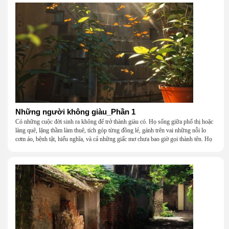
Những người không giàu_Phần 1
Có những cuộc đời sinh ra không để trở thành giàu có. Họ sống giữa phố thị hoặc
làng quê, lặng thầm làm thuê, tích góp từng đồng lẻ, gánh trên vai những nỗi lo
cơm áo, bệnh tật, hiếu nghĩa, và cả những giấc mơ chưa bao giờ gọi thành tên. Họ
khắc khẩu, cãi vã, bướng bỉnh, yếu đuối, rồi lại ôm nhau mà cười, mà khóc, mà
gắng gượng đi tiếp qua những mùa giông gió. Họ không giàu, nhưng họ dựng nên
một mái nhà bằng lòng thương, bằng sự nhẫn nại và một niềm tin cũ kỹ rằng: dẫu
nghèo đến đâu, cũng còn có nhau để quay về.