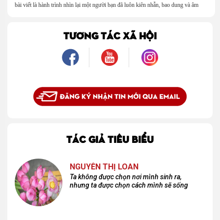
bài viết là hành trình nhìn lại một người bạn đã luôn kiên nhẫn, bao dung và âm
thầm dung túng những vụng về, bướng bỉnh của tôi. Qua những ký ức nhỏ bé và
bình dị, tôi nhận ra điều quý giá nhất thanh xuân từng dành tặng mình không phải
là một mối tình, mà là một người luôn cho tôi quyền được là chính mình.
TƯƠNG TÁC XÃ HỘI
TÁC GIẢ TIÊU BIỂU
NGUYỄN THỊ LOAN
Ta không được chọn nơi mình sinh ra,
nhưng ta được chọn cách mình sẽ sống