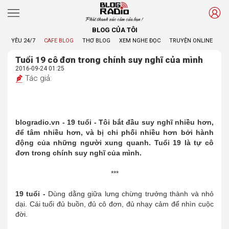
Phát thanh xúc cảm của bạn !
BLOG CỦA TÔI
YÊU 24/7
CAFE BLOG
THƠ BLOG
XEM NGHE ĐỌC
TRUYỆN ONLINE
BL
Tuổi 19 cô đơn trong chính suy nghĩ của mình
2016-09-24 01:25
Tác giả:
blogradio.vn - 19 tuổi - Tôi bắt đầu suy nghĩ nhiều hơn,
để tâm nhiều hơn, và bị chi phối nhiều hơn bởi hành
động của những người xung quanh. Tuổi 19 là tự cô
đơn trong chính suy nghĩ của mình.
***
19 tuổi -
Dùng dằng giữa lưng chừng trưởng thành và nhỏ
dại. Cái tuổi đủ buồn, đủ cô đơn, đủ nhạy cảm để nhìn cuộc
đời.