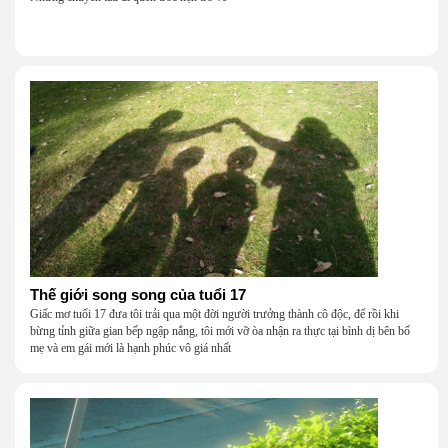
Thế giới song song của tuổi 17
Giấc mơ tuổi 17 đưa tôi trải qua một đời người trưởng thành cô độc, để rồi khi
bừng tỉnh giữa gian bếp ngập nắng, tôi mới vỡ òa nhận ra thực tại bình dị bên bố
mẹ và em gái mới là hạnh phúc vô giá nhất