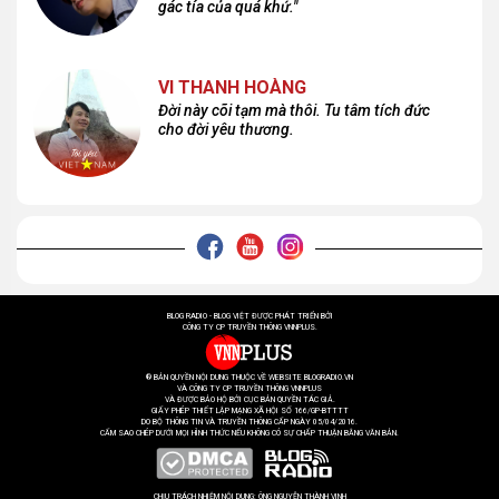
gác tía của quá khứ."
VI THANH HOÀNG
Đời này cõi tạm mà thôi. Tu tâm tích đức
cho đời yêu thương.
BLOG RADIO - BLOG VIỆT ĐƯỢC PHÁT TRIỂN BỞI
CÔNG TY CP TRUYỀN THÔNG VNNPLUS.
® BẢN QUYỀN NỘI DUNG THUỘC VỀ WEBSITE BLOGRADIO.VN
VÀ CÔNG TY CP TRUYỀN THÔNG VNNPLUS
VÀ ĐƯỢC BẢO HỘ BỞI CỤC BẢN QUYỀN TÁC GIẢ.
GIẤY PHÉP THIẾT LẬP MẠNG XÃ HỘI SỐ 166/GP-BTTTT
DO BỘ THÔNG TIN VÀ TRUYỀN THÔNG CẤP NGÀY 05/04/2016.
CẤM SAO CHÉP DƯỚI MỌI HÌNH THỨC NẾU KHÔNG CÓ SỰ CHẤP THUẬN BẰNG VĂN BẢN.
CHỊU TRÁCH NHIỆM NỘI DUNG: ÔNG NGUYỄN THÀNH VINH