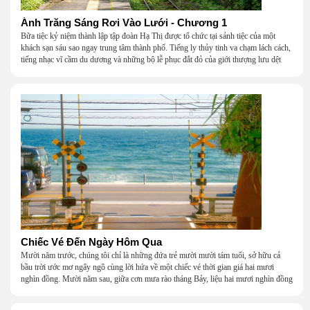
Ánh Trăng Sáng Rơi Vào Lưới - Chương 1
Bữa tiệc kỷ niệm thành lập tập đoàn Hạ Thị được tổ chức tại sảnh tiệc của một
khách sạn sáu sao ngay trung tâm thành phố. Tiếng ly thủy tinh va chạm lách cách,
tiếng nhạc vĩ cầm du dương và những bộ lễ phục đắt đỏ của giới thượng lưu dệt
nên một khung cảnh hoa lệ đến ngột ngạt.
Chiếc Vé Đến Ngày Hôm Qua
Mười năm trước, chúng tôi chỉ là những đứa trẻ mười mười tám tuổi, sở hữu cả
bầu trời ước mơ ngây ngô cùng lời hứa về một chiếc vé thời gian giá hai mươi
nghìn đồng. Mười năm sau, giữa cơn mưa rào tháng Bảy, liệu hai mươi nghìn đồng
có giúp chúng tôi tìm lại được thanh xuân đã bỏ lỡ?