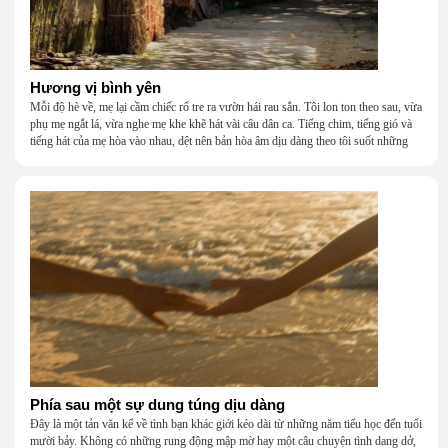
Hương vị bình yên
Mỗi độ hè về, mẹ lại cầm chiếc rổ tre ra vườn hái rau sắn. Tôi lon ton theo sau, vừa
phụ mẹ ngắt lá, vừa nghe mẹ khe khẽ hát vài câu dân ca. Tiếng chim, tiếng gió và
tiếng hát của mẹ hòa vào nhau, dệt nên bản hòa âm dịu dàng theo tôi suốt những
năm tháng tuổi thơ.
Phía sau một sự dung túng dịu dàng
Đây là một tản văn kể về tình bạn khác giới kéo dài từ những năm tiểu học đến tuổi
mười bảy. Không có những rung động mập mờ hay một câu chuyện tình dang dở,