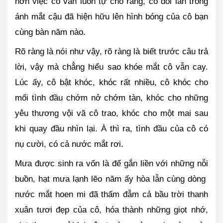
hơn việc cô vẫn luôn tự cho rằng, có đôi lần trong 
ánh mắt cậu đã hiện hữu lên hình bóng của cô bạn 
cùng bàn năm nào.
Rõ ràng là nói như vậy, rõ ràng là biết trước câu trả 
lời, vậy mà chẳng hiểu sao khóe mắt cô vẫn cay. 
Lúc ấy, cô bật khóc, khóc rất nhiều, cô khóc cho 
mối tình đầu chớm nở chớm tàn, khóc cho những 
yêu thương vội vã cô trao, khóc cho một mai sau 
khi quay đầu nhìn lại. À thì ra, tình đầu của cô có 
nụ cười, có cả nước mắt rơi.
Mưa được sinh ra vốn là để gắn liền với những nỗi 
buồn, hạt mưa lạnh lẽo năm ấy hòa lẫn cùng dòng  
nước mắt hoen mi đã thấm đẫm cả bầu trời thanh 
xuân tươi đẹp của cô, hóa thành những giọt nhớ, 