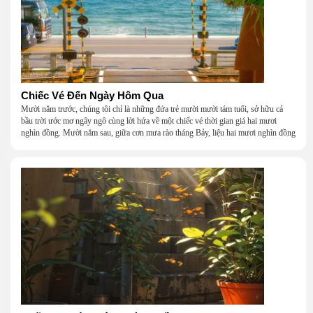
Chiếc Vé Đến Ngày Hôm Qua
Mười năm trước, chúng tôi chỉ là những đứa trẻ mười mười tám tuổi, sở hữu cả
bầu trời ước mơ ngây ngô cùng lời hứa về một chiếc vé thời gian giá hai mươi
nghìn đồng. Mười năm sau, giữa cơn mưa rào tháng Bảy, liệu hai mươi nghìn đồng
có giúp chúng tôi tìm lại được thanh xuân đã bỏ lỡ?