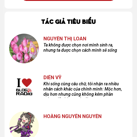
TÁC GIẢ TIÊU BIỂU
NGUYỄN THỊ LOAN
Ta không được chọn nơi mình sinh ra,
nhưng ta được chọn cách mình sẽ sống
DIÊN VỸ
Khi sống cùng câu chữ, tôi nhận ra nhiều
nhân cách khác của chính mình: Mộc hơn,
dịu hơn nhưng cũng không kém phần
cuồng dã và hoang hoải...
HOÀNG NGUYÊN NGUYỄN