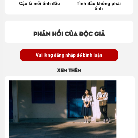
 tớ
Cậu là mối tình đầu
Tình đầu không phải
tình
Phản hồi của độc giả
Vui lòng đăng nhập để bình luận
Xem thêm