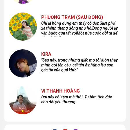
PHƯƠNG TRÂM (SẦU ĐÔNG)
Chỉ là bỗng dưng em thấy cô đơnGiữa phố
xá thênh thang đông như hộiDòng người ấy
vẫn bước qua rất vộiMột nửa cuộc đời ta để
lại nơi đâu?
KIRA
"Sau này, trong những giấc mơ tôi luôn thấy
mình gọi tên cậu, cái tên ở những lầu son
gác tía của quá khứ."
VI THANH HOÀNG
Đời này cõi tạm mà thôi. Tu tâm tích đức
cho đời yêu thương.