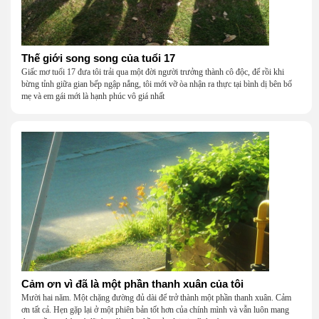
Thế giới song song của tuổi 17
Giấc mơ tuổi 17 đưa tôi trải qua một đời người trưởng thành cô độc, để rồi khi
bừng tỉnh giữa gian bếp ngập nắng, tôi mới vỡ òa nhận ra thực tại bình dị bên bố
mẹ và em gái mới là hạnh phúc vô giá nhất
Cảm ơn vì đã là một phần thanh xuân của tôi
Mười hai năm. Một chặng đường đủ dài để trở thành một phần thanh xuân. Cảm
ơn tất cả. Hẹn gặp lại ở một phiên bản tốt hơn của chính mình và vẫn luôn mang