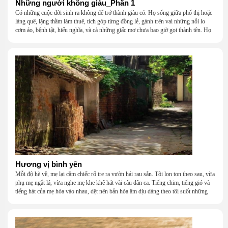
Những người không giàu_Phần 1
Có những cuộc đời sinh ra không để trở thành giàu có. Họ sống giữa phố thị hoặc
làng quê, lặng thầm làm thuê, tích góp từng đồng lẻ, gánh trên vai những nỗi lo
cơm áo, bệnh tật, hiếu nghĩa, và cả những giấc mơ chưa bao giờ gọi thành tên. Họ
khắc khẩu, cãi vã, bướng bỉnh, yếu đuối, rồi lại ôm nhau mà cười, mà khóc, mà
gắng gượng đi tiếp qua những mùa giông gió. Họ không giàu, nhưng họ dựng nên
một mái nhà bằng lòng thương, bằng sự nhẫn nại và một niềm tin cũ kỹ rằng: dẫu
nghèo đến đâu, cũng còn có nhau để quay về.
Hương vị bình yên
Mỗi độ hè về, mẹ lại cầm chiếc rổ tre ra vườn hái rau sắn. Tôi lon ton theo sau, vừa
phụ mẹ ngắt lá, vừa nghe mẹ khe khẽ hát vài câu dân ca. Tiếng chim, tiếng gió và
tiếng hát của mẹ hòa vào nhau, dệt nên bản hòa âm dịu dàng theo tôi suốt những
năm tháng tuổi thơ.