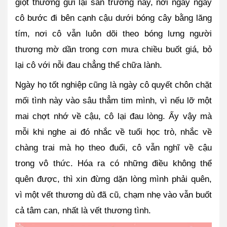
giọt thương gửi lại sân trường này, nơi ngày ngày 
cô bước đi bên cạnh cậu dưới bóng cây bằng lăng 
tím, nơi cô vẫn luôn dõi theo bóng lưng người 
thương mờ dần trong cơn mưa chiều buốt giá, bỏ 
lại cô với nỗi đau chẳng thể chữa lành.
Ngày họ tốt nghiệp cũng là ngày cô quyết chôn chặt 
mối tình này vào sâu thẳm tim mình, vì nếu lỡ một 
mai chợt nhớ về cậu, cô lại đau lòng. Ấy vậy mà 
mỗi khi nghe ai đó nhắc về tuổi học trò, nhắc về 
chàng trai mà họ theo đuổi, cô vẫn nghĩ về cậu 
trong vô thức. Hóa ra có những điều không thể 
quên được, thì xin đừng dặn lòng mình phải quên, 
vì một vết thương dù đã cũ, chạm nhẹ vào vẫn buốt 
cả tâm can, nhất là vết thương tình.