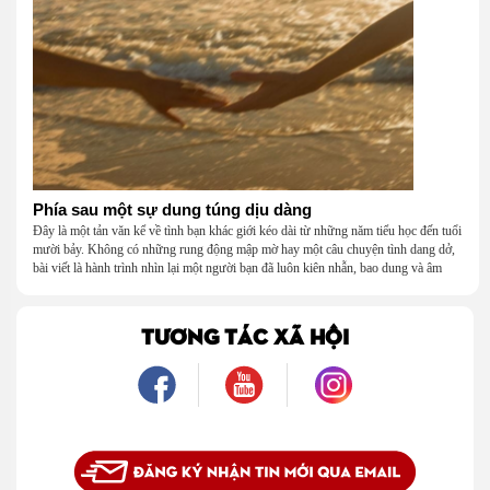
Phía sau một sự dung túng dịu dàng
Đây là một tản văn kể về tình bạn khác giới kéo dài từ những năm tiểu học đến tuổi
mười bảy. Không có những rung động mập mờ hay một câu chuyện tình dang dở,
bài viết là hành trình nhìn lại một người bạn đã luôn kiên nhẫn, bao dung và âm
thầm dung túng những vụng về, bướng bỉnh của tôi. Qua những ký ức nhỏ bé và
bình dị, tôi nhận ra điều quý giá nhất thanh xuân từng dành tặng mình không phải
là một mối tình, mà là một người luôn cho tôi quyền được là chính mình.
TƯƠNG TÁC XÃ HỘI