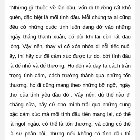
"Những gì thuộc về lần đầu, vốn dĩ thường rất khó 
quên, đặc biệt là mối tình đầu. Mỗi chúng ta ai cũng 
đều có những cuộc tình luôn dang dở vào những 
ngày tháng thanh xuân, có đôi khi lại còn rất đau 
lòng. Vậy nên, thay vì cố xóa nhòa đi nỗi tiếc nuối 
ấy, thì hãy cứ để cảm xúc được tự do, bởi tình đầu 
là để nhớ và để thương. Họ đến và dạy ta cách trân 
trọng tình cảm, cách trưởng thành qua những tổn 
thương, họ đi cũng mang theo những bỡ ngỡ, ngây 
thơ của tình yêu đầu đời. Vậy nên, dù thế nào đi 
chăng nữa, hãy cứ cho mình trải qua những cung 
bậc cảm xúc mà mối tình đầu tiên mang lại, có thể 
là ngọt ngào, có thể là tổn thương, và cũng có thể 
là sự phản bội, nhưng nếu không có tình đầu thì 