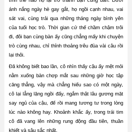
tình thế nào họ lại trở thành bạn cùng bàn. Dưới 
ánh nắng ngày hè gay gắt, họ ngồi cạnh nhau, vai 
sát vai, cùng trải qua những tháng ngày bình yên 
của tuổi học trò. Thời gian cứ thế chầm chậm trôi 
đi, đôi bạn cùng bàn ấy cũng chẳng mấy khi chuyện 
trò cùng nhau, chỉ thỉnh thoảng trêu đùa vài câu rồi 
lại thôi. 
Đã không biết bao lần, cô nhìn thấy cậu ấy mệt mỏi 
nằm xuống bàn chợp mắt sau những giờ học tập 
căng thẳng, vậy mà chẳng hiểu sao có một ngày, 
cô lại lẳng lặng ngồi đấy, ngắm thật lâu gương mặt 
say ngủ của cậu, để rồi mang tương tư trong lòng 
lúc nào không hay. Khoảnh khắc ấy, trong trái tim 
cô đã vang lên những rung động đầu tiên, thuần 
khiết và sâu sắc nhất.