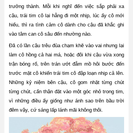
trưởng thành. Mỗi khi nghĩ đến việc sắp phải xa 
cậu, trái tim cô lại hẫng đi một nhịp, lúc ấy cô mới 
hiểu, thì ra tình cảm cô dành cho cậu đã khắc ghi 
vào tâm can cô sâu đến nhường nào. 
Đã có lần cậu trêu đùa chạm khẽ vào vai nhưng lại 
làm cô hồng cả hai má, hoặc đôi khi cậu vừa xong 
trận bóng rổ, trên trán ướt đẫm mồ hôi bước đến 
trước mặt cô khiến trái tim cô đập loạn nhịp cả lên. 
Những kỷ niệm bên cậu, cô gom nhặt từng chút 
từng chút, cẩn thận đặt vào một góc nhỏ trong tim, 
vì những điều ấy giống như ánh sao trên bầu trời 
đêm vậy, cứ sáng lấp lánh mãi không thôi.