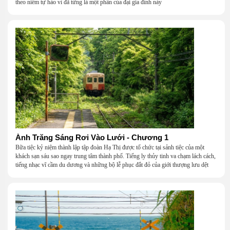
theo niềm tự hào vì đã từng là một phần của đại gia đình này
Ánh Trăng Sáng Rơi Vào Lưới - Chương 1
Bữa tiệc kỷ niệm thành lập tập đoàn Hạ Thị được tổ chức tại sảnh tiệc của một
khách sạn sáu sao ngay trung tâm thành phố. Tiếng ly thủy tinh va chạm lách cách,
tiếng nhạc vĩ cầm du dương và những bộ lễ phục đắt đỏ của giới thượng lưu dệt
nên một khung cảnh hoa lệ đến ngột ngạt.