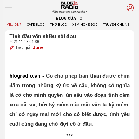
Phát thanh xúc cảm của bạn !
BLOG CỦA TÔI
YÊU 24/7
CAFE BLOG
THƠ BLOG
XEM NGHE ĐỌC
TRUYỆN ONLINE
BL
Tình đầu vốn nhiều nỗi đau
2021-11-18 01:30
Tác giả:
June
blogradio.vn - 
Cô cho phép bản thân được chìm 
đắm trong những ký ức về cậu, không có nghĩa 
là cô cho mình quyền lún sâu vào đoạn tình cảm 
xưa cũ kia, bởi kỷ niệm mãi mãi vẫn là kỷ niệm, 
chỉ có ngày mai mới cho cô biết được, tình yêu 
cuối cùng đang chờ đợi cô ở đâu.
***