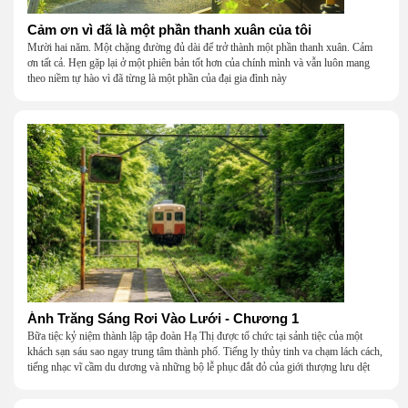
Cảm ơn vì đã là một phần thanh xuân của tôi
Mười hai năm. Một chặng đường đủ dài để trở thành một phần thanh xuân. Cảm
ơn tất cả. Hẹn gặp lại ở một phiên bản tốt hơn của chính mình và vẫn luôn mang
theo niềm tự hào vì đã từng là một phần của đại gia đình này
Ánh Trăng Sáng Rơi Vào Lưới - Chương 1
Bữa tiệc kỷ niệm thành lập tập đoàn Hạ Thị được tổ chức tại sảnh tiệc của một
khách sạn sáu sao ngay trung tâm thành phố. Tiếng ly thủy tinh va chạm lách cách,
tiếng nhạc vĩ cầm du dương và những bộ lễ phục đắt đỏ của giới thượng lưu dệt
nên một khung cảnh hoa lệ đến ngột ngạt.