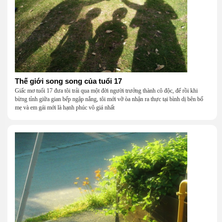
Thế giới song song của tuổi 17
Giấc mơ tuổi 17 đưa tôi trải qua một đời người trưởng thành cô độc, để rồi khi
bừng tỉnh giữa gian bếp ngập nắng, tôi mới vỡ òa nhận ra thực tại bình dị bên bố
mẹ và em gái mới là hạnh phúc vô giá nhất