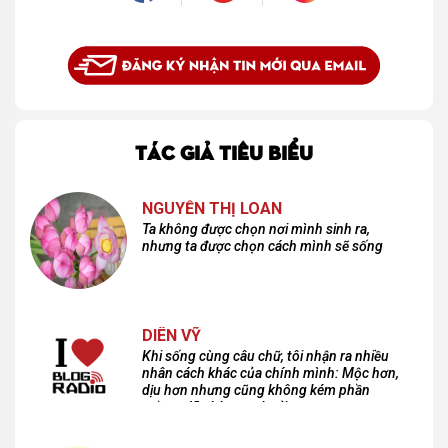
TÁC GIẢ TIÊU BIỂU
NGUYỄN THỊ LOAN
Ta không được chọn nơi mình sinh ra,
nhưng ta được chọn cách mình sẽ sống
DIÊN VỸ
Khi sống cùng câu chữ, tôi nhận ra nhiều
nhân cách khác của chính mình: Mộc hơn,
dịu hơn nhưng cũng không kém phần
cuồng dã và hoang hoải...