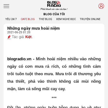
Phát thanh xúc cảm của bạn !
BLOG CỦA TÔI
YÊU 24/7
CAFE BLOG
THƠ BLOG
XEM NGHE ĐỌC
TRUYỆN ONLINE
BL
Những ngày mưa hoài niệm
2021-06-25 01:20
Tác giả:
Kiệt.
blogradio.vn - 
Mình hoài niệm nhiều vào những 
ngày có cơn mưa rả rích, có những tình cảm 
trôi tuồn tuột theo mưa. Mưa trôi đi thương yêu 
tha thiết, phả vào thinh không cái mùi nồng 
mặn, làm cả sống mũi cay cay.
***
Đôi lần, những ngày buồn bỗng dưng ào về như 