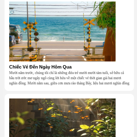
Chiếc Vé Đến Ngày Hôm Qua
Mười năm trước, chúng tôi chỉ là những đứa trẻ mười mười tám tuổi, sở hữu cả
bầu trời ước mơ ngây ngô cùng lời hứa về một chiếc vé thời gian giá hai mươi
nghìn đồng. Mười năm sau, giữa cơn mưa rào tháng Bảy, liệu hai mươi nghìn đồng
có giúp chúng tôi tìm lại được thanh xuân đã bỏ lỡ?