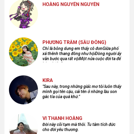
HOÀNG NGUYÊN NGUYỄN
PHƯƠNG TRÂM (SẦU ĐÔNG)
Chỉ là bỗng dưng em thấy cô đơnGiữa phố
xá thênh thang đông như hộiDòng người ấy
vẫn bước qua rất vộiMột nửa cuộc đời ta để
lại nơi đâu?
KIRA
"Sau này, trong những giấc mơ tôi luôn thấy
mình gọi tên cậu, cái tên ở những lầu son
gác tía của quá khứ."
VI THANH HOÀNG
Đời này cõi tạm mà thôi. Tu tâm tích đức
cho đời yêu thương.