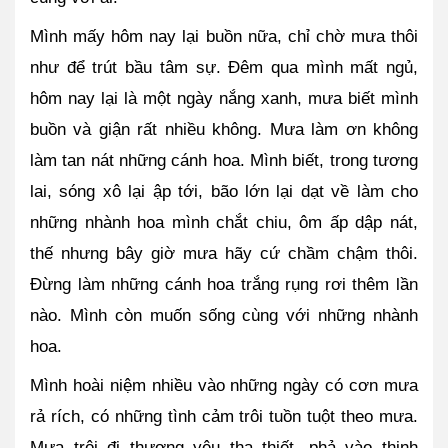
Mình mấy hôm nay lại buồn nữa, chỉ chờ mưa thôi 
như để trút bầu tâm sự. Đêm qua mình mất ngủ, 
hôm nay lại là một ngày nắng xanh, mưa biết mình 
buồn và giận rất nhiều không. Mưa làm ơn không 
làm tan nát những cánh hoa. Mình biết, trong tương 
lai, sóng xô lại ập tới, bão lớn lại dạt về làm cho 
những nhành hoa mình chắt chiu, ôm ấp dập nát, 
thế nhưng bây giờ mưa hãy cứ chầm chậm thôi. 
Đừng làm những cánh hoa trắng rụng rơi thêm lần 
nào. Mình còn muốn sống cùng với những nhành 
hoa. 
Mình hoài niệm nhiều vào những ngày có cơn mưa 
rả rích, có những tình cảm trôi tuồn tuột theo mưa. 
Mưa trôi đi thương yêu tha thiết, phả vào thinh 