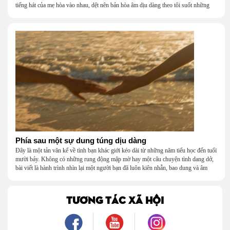
tiếng hát của mẹ hòa vào nhau, dệt nên bản hòa âm dịu dàng theo tôi suốt những
năm tháng tuổi thơ.
Phía sau một sự dung túng dịu dàng
Đây là một tản văn kể về tình bạn khác giới kéo dài từ những năm tiểu học đến tuổi
mười bảy. Không có những rung động mập mờ hay một câu chuyện tình dang dở,
bài viết là hành trình nhìn lại một người bạn đã luôn kiên nhẫn, bao dung và âm
thầm dung túng những vụng về, bướng bỉnh của tôi. Qua những ký ức nhỏ bé và
bình dị, tôi nhận ra điều quý giá nhất thanh xuân từng dành tặng mình không phải
là một mối tình, mà là một người luôn cho tôi quyền được là chính mình.
TƯƠNG TÁC XÃ HỘI