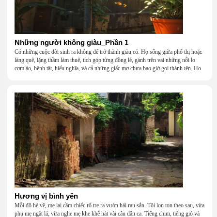
Những người không giàu_Phần 1
Có những cuộc đời sinh ra không để trở thành giàu có. Họ sống giữa phố thị hoặc
làng quê, lặng thầm làm thuê, tích góp từng đồng lẻ, gánh trên vai những nỗi lo
cơm áo, bệnh tật, hiếu nghĩa, và cả những giấc mơ chưa bao giờ gọi thành tên. Họ
khắc khẩu, cãi vã, bướng bỉnh, yếu đuối, rồi lại ôm nhau mà cười, mà khóc, mà
gắng gượng đi tiếp qua những mùa giông gió. Họ không giàu, nhưng họ dựng nên
một mái nhà bằng lòng thương, bằng sự nhẫn nại và một niềm tin cũ kỹ rằng: dẫu
nghèo đến đâu, cũng còn có nhau để quay về.
Hương vị bình yên
Mỗi độ hè về, mẹ lại cầm chiếc rổ tre ra vườn hái rau sắn. Tôi lon ton theo sau, vừa
phụ mẹ ngắt lá, vừa nghe mẹ khe khẽ hát vài câu dân ca. Tiếng chim, tiếng gió và