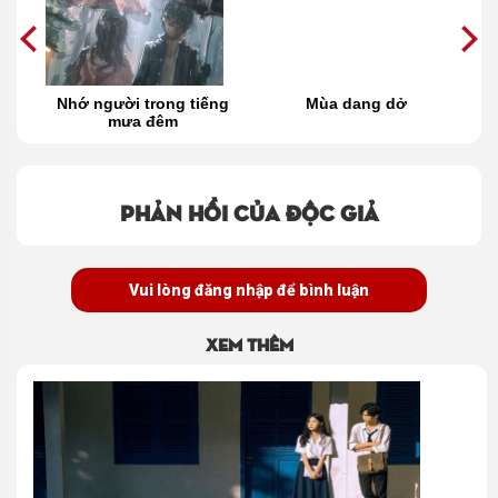
Nhớ người trong tiếng
Mùa dang dở
M
mưa đêm
Phản hồi của độc giả
Vui lòng đăng nhập để bình luận
Xem thêm