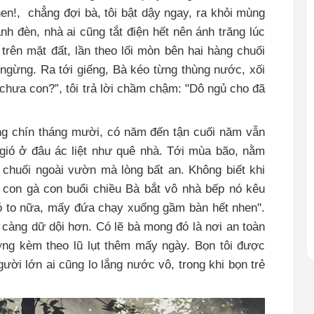
hen!,
chẳng đợi bà, tôi bật dậy ngay, ra khỏi mùng
h đèn, nhà ai cũng tắt điện hết nên ánh trăng lúc
trên mặt đất, lần theo lối mòn bên hai hàng chuối
ngừng. Ra tới giếng, Bà kéo từng thùng nước, xối
chưa con?”, tôi trả lời chầm chậm: "Dô ngủ cho đã
g chín tháng mười, có năm đến tận cuối năm vẫn
 gió ở đâu ác liệt như quê nhà. Tới mùa bão, nằm
y chuối ngoài vườn mà lòng bất an. Không biết khi
 con gà con buổi chiều Bà bắt vô nhà bếp nó kêu
ió to nữa, mấy đứa chạy xuống gầm bàn hết nhen".
ít càng dữ dội hơn. Có lẽ bà mong đó là nơi an toàn
ờng kèm theo lũ lụt thêm mấy ngày. Bọn tôi được
ười lớn ai cũng lo lắng nước vô, trong khi bọn trẻ