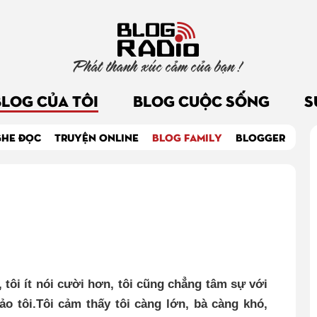
Phát thanh xúc cảm của bạn !
BLOG CỦA TÔI
BLOG CUỘC SỐNG
S
GHE ĐỌC
TRUYỆN ONLINE
BLOG FAMILY
BLOGGER
, tôi ít nói cười hơn, tôi cũng chẳng tâm sự với
ảo tôi.Tôi cảm thấy tôi càng lớn, bà càng khó,