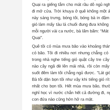
Quại ra giếng tắm cho mát rầu dô ngủ ng
đi mở cửa. Trời khuya ở quê không một án
này sáng trưng, bóng tôi, bóng bà in đậm 
gió làm mấy tàu lá chuối đung đưa không 
mỗi người vài ca nước, bà lẩm bẩm: “Mát 
Quại".
Quê tôi có mùa mưa bão vào khoảng thán
có bão. Tôi đi nhiều nơi nhưng chẳng có
trong nhà nghe tiếng gió quật cây tre câ
nào cây ngã đè lên mái nhà, rồi còn mấy
suốt đêm làm tôi chẳng ngủ được. "Lát g
Bà tôi dặn bọn tôi như vậy khi tiếng gió r
nhất cho bọn tôi. Hết mùa mưa bão, thư
nghỉ học vì nước chắn hết cả đường đi, ng
con đứa nào cũng hớn hở ra mặt.