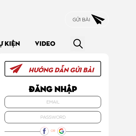
GỬI BÀI
Ự KIỆN
VIDEO
HƯỚNG DẪN GỬI BÀI
Đăng nhập
OR