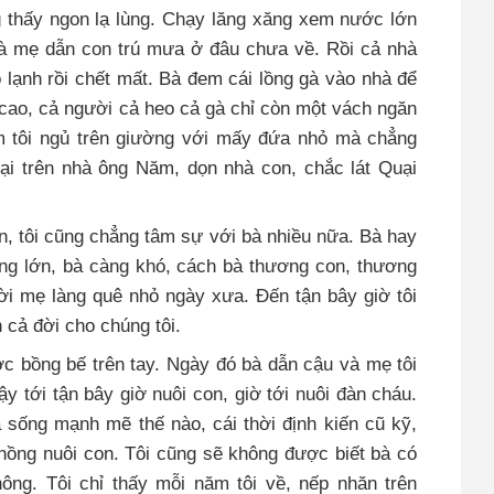
g thấy ngon lạ lùng. Chạy lăng xăng xem nước lớn
 gà mẹ dẫn con trú mưa ở đâu chưa về. Rồi cả nhà
ó lạnh rồi chết mất. Bà đem cái lồng gà vào nhà để
 cao, cả người cả heo cả gà chỉ còn một vách ngăn
m tôi ngủ trên giường với mấy đứa nhỏ mà chẳng
uại trên nhà ông Năm, dọn nhà con, chắc lát Quại
hơn, tôi cũng chẳng tâm sự với bà nhiều nữa. Bà hay
càng lớn, bà càng khó, cách bà thương con, thương
i mẹ làng quê nhỏ ngày xưa. Đến tận bây giờ tôi
h cả đời cho chúng tôi.
c bồng bế trên tay. Ngày đó bà dẫn cậu và mẹ tôi
y tới tận bây giờ nuôi con, giờ tới nuôi đàn cháu.
 sống mạnh mẽ thế nào, cái thời định kiến cũ kỹ,
ồng nuôi con. Tôi cũng sẽ không được biết bà có
ông. Tôi chỉ thấy mỗi năm tôi về, nếp nhăn trên