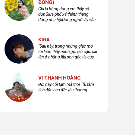
ĐÔNG)
Chỉ là bỗng dưng em thấy cô
đơnGiữa phố xá thênh thang
đông như hộiDòng người ấy vẫn
bước qua rất vộiMột nửa cuộc
đời ta để lại nơi đâu?
KIRA
"Sau này, trong những giấc mơ
tôi luôn thấy mình gọi tên cậu, cái
tên ở những lầu son gác tía của
quá khứ."
VI THANH HOÀNG
Đời này cõi tạm mà thôi. Tu tâm
tích đức cho đời yêu thương.