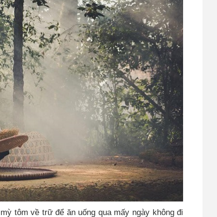
, mỳ tôm về trữ để ăn uống qua mấy ngày không đi