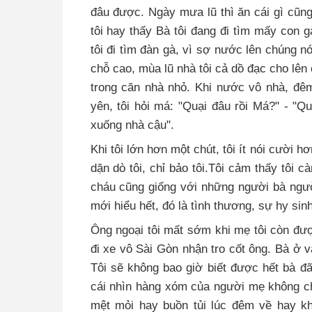
đâu được. Ngày mưa lũ thì ăn cái gì cũn
tôi hay thấy Bà tôi đang đi tìm mấy con
tôi đi tìm đàn gà, vì sợ nước lên chúng n
chỗ cao, mùa lũ nhà tôi cả dồ đạc cho lên
trong căn nhà nhỏ. Khi nước vô nhà, đê
yên, tôi hỏi má: "Quại đâu rồi Má?" - "Q
xuống nhà cậu".
Khi tôi lớn hơn một chút, tôi ít nói cười 
dặn dò tôi, chỉ bảo tôi.Tôi cảm thấy tôi 
cháu cũng giống với những người bà ngườ
mới hiểu hết, đó là tình thương, sự hy sin
Ông ngoại tôi mất sớm khi mẹ tôi còn đượ
đi xe vô Sài Gòn nhận tro cốt ông. Bà ở vậ
Tôi sẽ không bao giờ biết được hết bà đã
cái nhìn hàng xóm của người mẹ không ch
mệt mỏi hay buồn tủi lúc đêm về hay kh