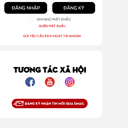
ĐĂNG NHẬP
ĐĂNG KÝ
GHI NHỚ MẬT KHẨU
QUÊN MẬT KHẨU
GỬI YÊU CẦU KÍCH HOẠT TÀI KHOẢN
TƯƠNG TÁC XÃ HỘI