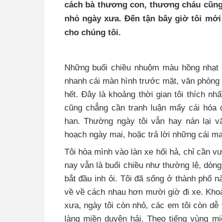
cách bà thương con, thương cháu cũng
nhỏ ngày xưa. Đến tận bây giờ tôi mới 
cho chúng tôi.
Những buổi chiều nhuộm màu hồng nhạt ở 
nhanh cái màn hình trước mặt, văn phòng 
hết. Đây là khoảng thời gian tôi thích nh
cũng chẳng cần tranh luận mấy cái hóa 
han. Thường ngày tôi vẫn hay nán lại 
hoạch ngày mai, hoặc trả lời những cái mai
Tôi hòa mình vào làn xe hối hả, chỉ cần vư
nay vẫn là buổi chiều như thường lệ, dòng
bắt đầu inh ỏi. Tôi đã sống ở thành phố 
về về cách nhau hơn mười giờ đi xe. Khoả
xưa, ngày tôi còn nhỏ, các em tôi còn dễ
làng miền duyên hải. Theo tiếng vùng mi