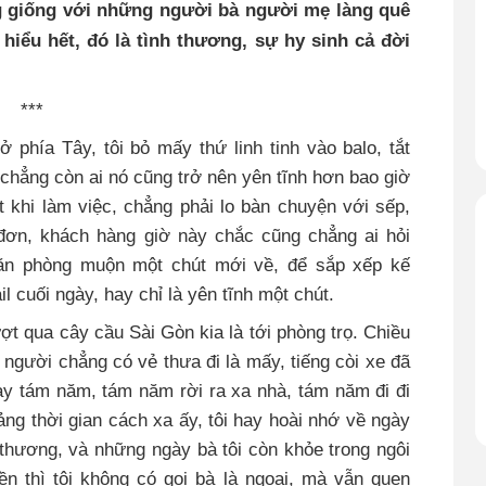
 giống với những người bà người mẹ làng quê
hiểu hết, đó là tình thương, sự hy sinh cả đời
***
phía Tây, tôi bỏ mấy thứ linh tinh vào balo, tắt
chẳng còn ai nó cũng trở nên yên tĩnh hơn bao giờ
ất khi làm việc, chẳng phải lo bàn chuyện với sếp,
đơn, khách hàng giờ này chắc cũng chẳng ai hỏi
văn phòng muộn một chút mới về, để sắp xếp kế
l cuối ngày, hay chỉ là yên tĩnh một chút.
ợt qua cây cầu Sài Gòn kia là tới phòng trọ. Chiều
 người chẳng có vẻ thưa đi là mấy, tiếng còi xe đã
này tám năm, tám năm rời ra xa nhà, tám năm đi đi
ng thời gian cách xa ấy, tôi hay hoài nhớ về ngày
 thương, và những ngày bà tôi còn khỏe trong ngôi
ền thì tôi không có gọi bà là ngoại, mà vẫn quen