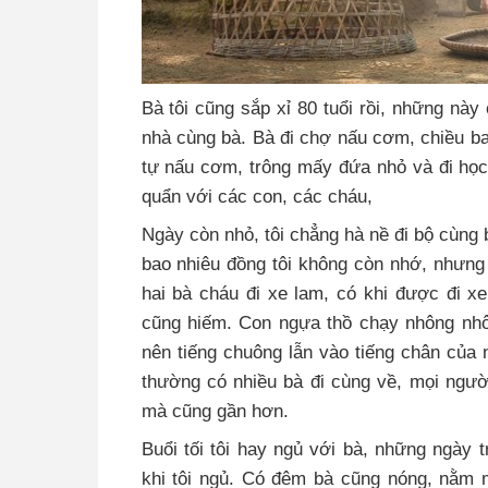
Bà tôi cũng sắp xỉ 80 tuổi rồi, những này
nhà cùng bà. Bà đi chợ nấu cơm, chiều ba 
tự nấu cơm, trông mấy đứa nhỏ và đi học
quẩn với các con, các cháu,
Ngày còn nhỏ, tôi chẳng hà nề đi bộ cùng
bao nhiêu đồng tôi không còn nhớ, nhưng
hai bà cháu đi xe lam, có khi được đi x
cũng hiếm. Con ngựa thồ chạy nhông nhôn
nên tiếng chuông lẫn vào tiếng chân của n
thường có nhiều bà đi cùng về, mọi ngư
mà cũng gần hơn.
Buổi tối tôi hay ngủ với bà, những ngày t
khi tôi ngủ. Có đêm bà cũng nóng, nằm m