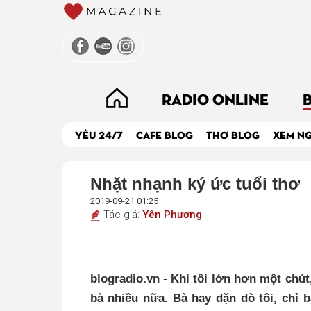
RADIO ONLINE
YÊU 24/7
CAFE BLOG
THƠ BLOG
XEM N
Nhặt nhạnh ký ức tuổi thơ
2019-09-21 01:25
Tác giả:
Yên Phương
blogradio.vn - Khi tôi lớn hơn một chút
bà nhiều nữa. Bà hay dặn dò tôi, chỉ b