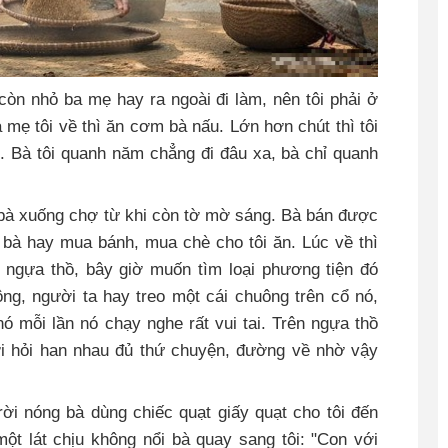
 còn nhỏ ba mẹ hay ra ngoài đi làm, nên tôi phải ở
mẹ tôi về thì ăn cơm bà nấu. Lớn hơn chút thì tôi
. Bà tôi quanh năm chẳng đi đâu xa, bà chỉ quanh
 bà xuống chợ từ khi còn tờ mờ sáng. Bà bán được
 bà hay mua bánh, mua chè cho tôi ăn. Lúc về thì
e ngựa thồ, bây giờ muốn tìm loại phương tiện đó
g, người ta hay treo một cái chuông trên cổ nó,
ó mỗi lần nó chạy nghe rất vui tai. Trên ngựa thồ
ời hỏi han nhau đủ thứ chuyện, đường về nhờ vậy
rời nóng bà dùng chiếc quạt giấy quạt cho tôi đến
ột lát chịu không nổi bà quay sang tôi: "Con với