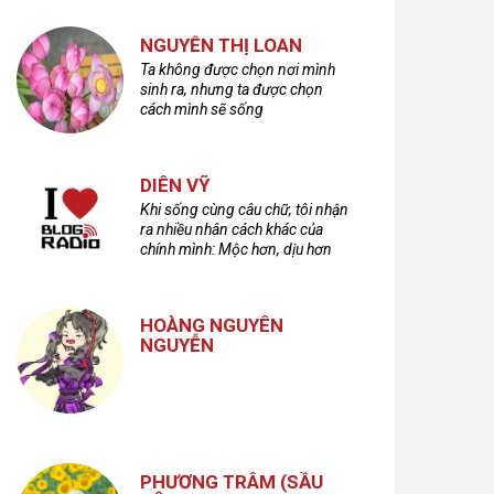
NGUYỄN THỊ LOAN
Ta không được chọn nơi mình
sinh ra, nhưng ta được chọn
cách mình sẽ sống
DIÊN VỸ
Khi sống cùng câu chữ, tôi nhận
ra nhiều nhân cách khác của
chính mình: Mộc hơn, dịu hơn
nhưng cũng không kém phần
cuồng dã và hoang hoải...
HOÀNG NGUYÊN
NGUYỄN
PHƯƠNG TRÂM (SẦU