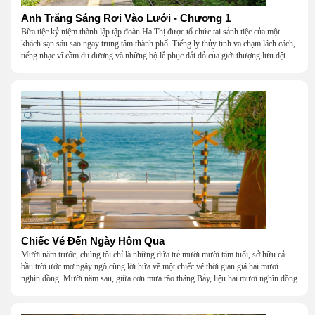
Ánh Trăng Sáng Rơi Vào Lưới - Chương 1
Bữa tiệc kỷ niệm thành lập tập đoàn Hạ Thị được tổ chức tại sảnh tiệc của một
khách sạn sáu sao ngay trung tâm thành phố. Tiếng ly thủy tinh va chạm lách cách,
tiếng nhạc vĩ cầm du dương và những bộ lễ phục đắt đỏ của giới thượng lưu dệt
nên một khung cảnh hoa lệ đến ngột ngạt.
Chiếc Vé Đến Ngày Hôm Qua
Mười năm trước, chúng tôi chỉ là những đứa trẻ mười mười tám tuổi, sở hữu cả
bầu trời ước mơ ngây ngô cùng lời hứa về một chiếc vé thời gian giá hai mươi
nghìn đồng. Mười năm sau, giữa cơn mưa rào tháng Bảy, liệu hai mươi nghìn đồng
có giúp chúng tôi tìm lại được thanh xuân đã bỏ lỡ?