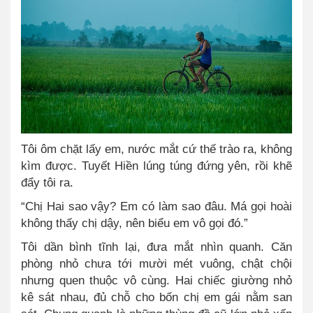
Tôi ôm chặt lấy em, nước mắt cứ thế trào ra, không
kìm được. Tuyết Hiền lúng túng đứng yên, rồi khẽ
đẩy tôi ra.
“Chị Hai sao vậy? Em có làm sao đâu. Má gọi hoài
không thấy chị dậy, nên biểu em vô gọi đó.”
Tôi dần bình tĩnh lại, đưa mắt nhìn quanh. Căn
phòng nhỏ chưa tới mười mét vuông, chật chội
nhưng quen thuộc vô cùng. Hai chiếc giường nhỏ
kê sát nhau, đủ chỗ cho bốn chị em gái nằm san