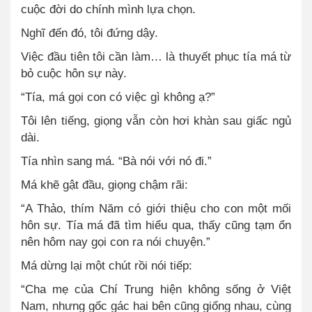
cuộc đời do chính mình lựa chọn.
Nghĩ đến đó, tôi đứng dậy.
Việc đầu tiên tôi cần làm… là thuyết phục tía má từ
bỏ cuộc hôn sự này.
“Tía, má gọi con có việc gì không ạ?”
Tôi lên tiếng, giọng vẫn còn hơi khàn sau giấc ngủ
dài.
Tía nhìn sang má. “Bà nói với nó đi.”
Má khẽ gật đầu, giọng chậm rãi:
“A Thảo, thím Năm có giới thiệu cho con một mối
hôn sự. Tía má đã tìm hiểu qua, thấy cũng tạm ổn
nên hôm nay gọi con ra nói chuyện.”
Má dừng lại một chút rồi nói tiếp:
“Cha mẹ của Chí Trung hiện không sống ở Việt
Nam, nhưng gốc gác hai bên cũng giống nhau, cùng