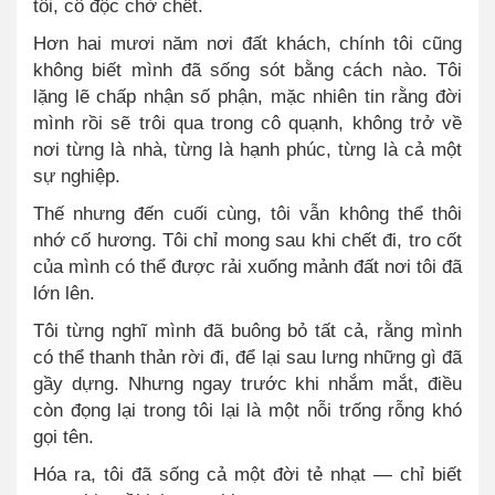
tôi, cô độc chờ chết.
Hơn hai mươi năm nơi đất khách, chính tôi cũng
không biết mình đã sống sót bằng cách nào. Tôi
lặng lẽ chấp nhận số phận, mặc nhiên tin rằng đời
mình rồi sẽ trôi qua trong cô quạnh, không trở về
nơi từng là nhà, từng là hạnh phúc, từng là cả một
sự nghiệp.
Thế nhưng đến cuối cùng, tôi vẫn không thể thôi
nhớ cố hương. Tôi chỉ mong sau khi chết đi, tro cốt
của mình có thể được rải xuống mảnh đất nơi tôi đã
lớn lên.
Tôi từng nghĩ mình đã buông bỏ tất cả, rằng mình
có thể thanh thản rời đi, để lại sau lưng những gì đã
gầy dựng. Nhưng ngay trước khi nhắm mắt, điều
còn đọng lại trong tôi lại là một nỗi trống rỗng khó
gọi tên.
Hóa ra, tôi đã sống cả một đời tẻ nhạt — chỉ biết