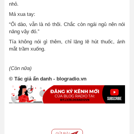
nhỏ.
Má xua tay:
“Ối dào, vẫn là nó thôi. Chắc còn ngái ngủ nên nói
năng vậy đó.”
Tía không nói gì thêm, chỉ lặng lẽ hút thuốc, ánh
mắt trầm xuống.
(Còn nữa)
© Tác giả ẩn danh - blogradio.vn
GỬI BÀI