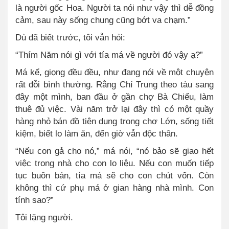
là người gốc Hoa. Người ta nói như vậy thì dễ đồng
cảm, sau này sống chung cũng bớt va chạm.”
Dù đã biết trước, tôi vẫn hỏi:
“Thím Năm nói gì với tía má về người đó vậy ạ?”
Má kể, giọng đều đều, như đang nói về một chuyện
rất đỗi bình thường. Rằng Chí Trung theo tàu sang
đây một mình, ban đầu ở gần chợ Bà Chiểu, làm
thuê đủ việc. Vài năm trở lại đây thì có một quầy
hàng nhỏ bán đồ tiện dụng trong chợ Lớn, sống tiết
kiệm, biết lo làm ăn, đến giờ vẫn độc thân.
“Nếu con gả cho nó,” má nói, “nó bảo sẽ giao hết
việc trong nhà cho con lo liệu. Nếu con muốn tiếp
tục buôn bán, tía má sẽ cho con chút vốn. Còn
không thì cứ phụ má ở gian hàng nhà mình. Con
tính sao?”
Tôi lặng người.