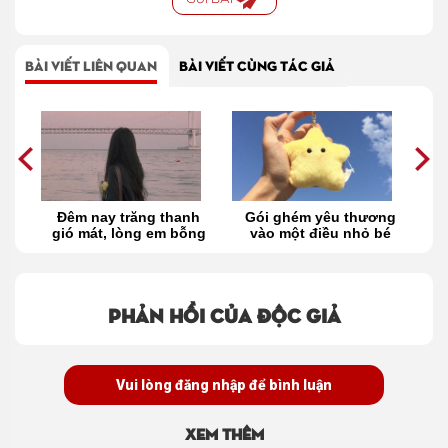
BÀI VIẾT LIÊN QUAN
BÀI VIẾT CÙNG TÁC GIẢ
nh
Gói ghém yêu thương
Ai rồi cũng sẽ trở
ng
vào một điều nhỏ bé
thành 'người cũ' của
h
chính mình
Phản hồi của độc giả
Vui lòng đăng nhập để bình luận
Xem thêm