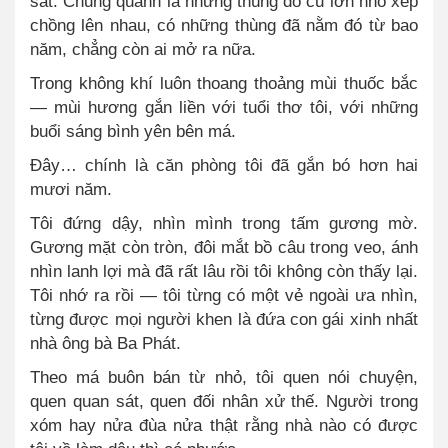
sát. Chung quanh là những thùng đồ cũ lớn nhỏ xếp
chồng lên nhau, có những thùng đã nằm đó từ bao
năm, chẳng còn ai mở ra nữa.
Trong không khí luôn thoang thoảng mùi thuốc bắc
— mùi hương gắn liền với tuổi thơ tôi, với những
buổi sáng bình yên bên má.
Đây… chính là căn phòng tôi đã gắn bó hơn hai
mươi năm.
Tôi đứng dậy, nhìn mình trong tấm gương mờ.
Gương mặt còn tròn, đôi mắt bồ câu trong veo, ánh
nhìn lanh lợi mà đã rất lâu rồi tôi không còn thấy lại.
Tôi nhớ ra rồi — tôi từng có một vẻ ngoài ưa nhìn,
từng được mọi người khen là đứa con gái xinh nhất
nhà ông bà Ba Phát.
Theo má buôn bán từ nhỏ, tôi quen nói chuyện,
quen quan sát, quen đối nhân xử thế. Người trong
xóm hay nửa đùa nửa thật rằng nhà nào có được