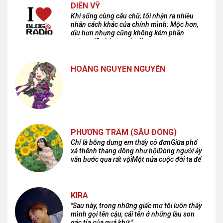
DIÊN VỸ
Khi sống cùng câu chữ, tôi nhận ra nhiều
nhân cách khác của chính mình: Mộc hơn,
dịu hơn nhưng cũng không kém phần
cuồng dã và hoang hoải...
HOÀNG NGUYÊN NGUYỄN
PHƯƠNG TRÂM (SẦU ĐÔNG)
Chỉ là bỗng dưng em thấy cô đơnGiữa phố
xá thênh thang đông như hộiDòng người ấy
vẫn bước qua rất vộiMột nửa cuộc đời ta để
lại nơi đâu?
KIRA
"Sau này, trong những giấc mơ tôi luôn thấy
mình gọi tên cậu, cái tên ở những lầu son
gác tía của quá khứ."