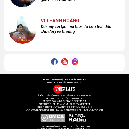
VI THANH HOÀNG
Đời này cõi tạm mà thôi. Tu tâm tích đức
cho đời yêu thương.
BLOG RADIO - BLOG VIỆT ĐƯỢC PHÁT TRIỂN BỞI
CÔNG TY CP TRUYỀN THÔNG VNNPLUS.
® BẢN QUYỀN NỘI DUNG THUỘC VỀ WEBSITE BLOGRADIO.VN
VÀ CÔNG TY CP TRUYỀN THÔNG VNNPLUS
VÀ ĐƯỢC BẢO HỘ BỞI CỤC BẢN QUYỀN TÁC GIẢ.
GIẤY PHÉP THIẾT LẬP MẠNG XÃ HỘI SỐ 166/GP-BTTTT
DO BỘ THÔNG TIN VÀ TRUYỀN THÔNG CẤP NGÀY 05/04/2016.
CẤM SAO CHÉP DƯỚI MỌI HÌNH THỨC NẾU KHÔNG CÓ SỰ CHẤP THUẬN BẰNG VĂN BẢN.
CHỊU TRÁCH NHIỆM NỘI DUNG: ÔNG NGUYỄN THÀNH VINH