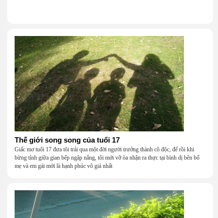
Thế giới song song của tuổi 17
Giấc mơ tuổi 17 đưa tôi trải qua một đời người trưởng thành cô độc, để rồi khi
bừng tỉnh giữa gian bếp ngập nắng, tôi mới vỡ òa nhận ra thực tại bình dị bên bố
mẹ và em gái mới là hạnh phúc vô giá nhất