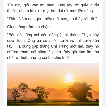
Tía nãy giờ vẫn im lặng. Ông lấy tờ giấy cuốn
thuốc, châm lửa, rít một hơi dài rồi mới lên tiếng.
“Thím Năm con giới thiệu mối này, tía thấy rất tốt.”
Giọng ông trầm và chậm.
“Bên đó cũng nói nếu đồng ý thì tháng Chạp này
cưới luôn. Ông bà xưa nói, cưới vợ thì cưới liền
tay. Tía cũng gặp thằng Chí Trung một lần, thấy nó
chững chạc, nói năng lễ phép. Bây giờ làm ăn còn
nhỏ, ở thuê, nhưng coi bộ chịu khó.”