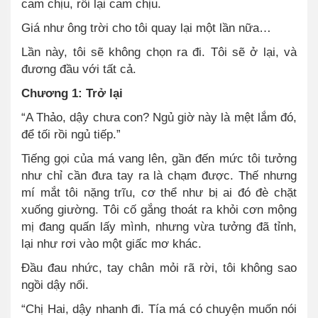
cam chịu, rồi lại cam chịu.
Giá như ông trời cho tôi quay lại một lần nữa…
Lần này, tôi sẽ không chọn ra đi. Tôi sẽ ở lại, và
đương đầu với tất cả.
Chương 1: Trở lại
“A Thảo, dậy chưa con? Ngủ giờ này là mệt lắm đó,
để tối rồi ngủ tiếp.”
Tiếng gọi của má vang lên, gần đến mức tôi tưởng
như chỉ cần đưa tay ra là chạm được. Thế nhưng
mí mắt tôi nặng trĩu, cơ thể như bị ai đó đè chặt
xuống giường. Tôi cố gắng thoát ra khỏi cơn mộng
mị đang quấn lấy mình, nhưng vừa tưởng đã tỉnh,
lại như rơi vào một giấc mơ khác.
Đầu đau nhức, tay chân mỏi rã rời, tôi không sao
ngồi dậy nổi.
“Chị Hai, dậy nhanh đi. Tía má có chuyện muốn nói