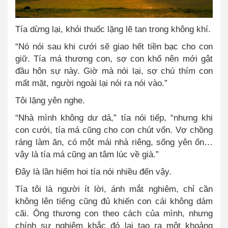
Tía dừng lại, khói thuốc lặng lẽ tan trong không khí.
“Nó nói sau khi cưới sẽ giao hết tiền bạc cho con
giữ. Tía má thương con, sợ con khổ nên mới gật
đầu hôn sự này. Giờ mà nói lại, sợ chú thím con
mất mặt, người ngoài lại nói ra nói vào.”
Tôi lặng yên nghe.
“Nhà mình không dư dả,” tía nói tiếp, “nhưng khi
con cưới, tía má cũng cho con chút vốn. Vợ chồng
ráng làm ăn, có một mái nhà riêng, sống yên ổn…
vậy là tía má cũng an tâm lúc về già.”
Đây là lần hiếm hoi tía nói nhiều đến vậy.
Tía tôi là người ít lời, ánh mắt nghiêm, chỉ cần
không lên tiếng cũng đủ khiến con cái không dám
cãi. Ông thương con theo cách của mình, nhưng
chính sự nghiêm khắc đó lại tạo ra một khoảng