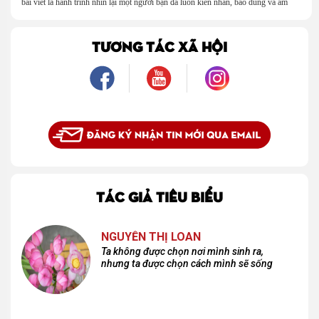
bài viết là hành trình nhìn lại một người bạn đã luôn kiên nhẫn, bao dung và âm
thầm dung túng những vụng về, bướng bỉnh của tôi. Qua những ký ức nhỏ bé và
bình dị, tôi nhận ra điều quý giá nhất thanh xuân từng dành tặng mình không phải
là một mối tình, mà là một người luôn cho tôi quyền được là chính mình.
TƯƠNG TÁC XÃ HỘI
TÁC GIẢ TIÊU BIỂU
NGUYỄN THỊ LOAN
Ta không được chọn nơi mình sinh ra,
nhưng ta được chọn cách mình sẽ sống