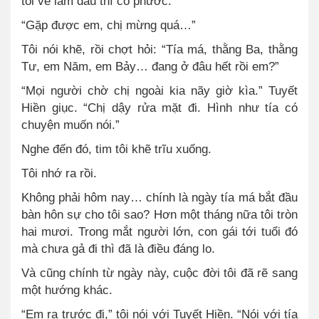
tôi về làm dâu thì có phước.
“Gặp được em, chị mừng quá…”
Tôi nói khẽ, rồi chợt hỏi: “Tía má, thằng Ba, thằng
Tư, em Năm, em Bảy… đang ở đâu hết rồi em?”
“Mọi người chờ chị ngoài kia nãy giờ kìa.” Tuyết
Hiền giục. “Chị dậy rửa mặt đi. Hình như tía có
chuyện muốn nói.”
Nghe đến đó, tim tôi khẽ trĩu xuống.
Tôi nhớ ra rồi.
Không phải hôm nay… chính là ngày tía má bắt đầu
bàn hôn sự cho tôi sao? Hơn một tháng nữa tôi tròn
hai mươi. Trong mắt người lớn, con gái tới tuổi đó
mà chưa gả đi thì đã là điều đáng lo.
Và cũng chính từ ngày này, cuộc đời tôi đã rẽ sang
một hướng khác.
“Em ra trước đi,” tôi nói với Tuyết Hiền. “Nói với tía