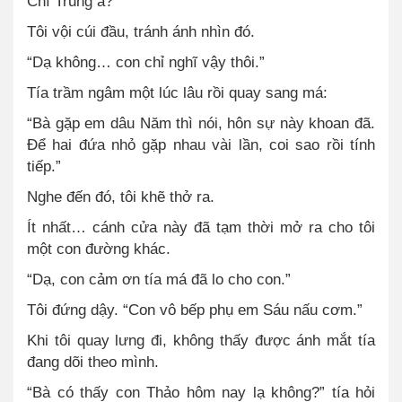
Chí Trung à?”
Tôi vội cúi đầu, tránh ánh nhìn đó.
“Dạ không… con chỉ nghĩ vậy thôi.”
Tía trầm ngâm một lúc lâu rồi quay sang má:
“Bà gặp em dâu Năm thì nói, hôn sự này khoan đã.
Để hai đứa nhỏ gặp nhau vài lần, coi sao rồi tính
tiếp.”
Nghe đến đó, tôi khẽ thở ra.
Ít nhất… cánh cửa này đã tạm thời mở ra cho tôi
một con đường khác.
“Dạ, con cảm ơn tía má đã lo cho con.”
Tôi đứng dậy. “Con vô bếp phụ em Sáu nấu cơm.”
Khi tôi quay lưng đi, không thấy được ánh mắt tía
đang dõi theo mình.
“Bà có thấy con Thảo hôm nay lạ không?” tía hỏi