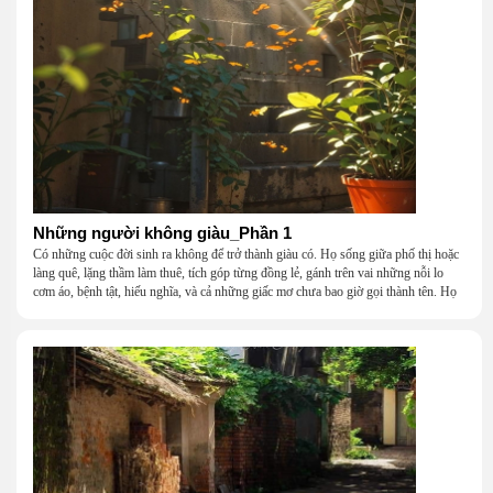
Những người không giàu_Phần 1
Có những cuộc đời sinh ra không để trở thành giàu có. Họ sống giữa phố thị hoặc
làng quê, lặng thầm làm thuê, tích góp từng đồng lẻ, gánh trên vai những nỗi lo
cơm áo, bệnh tật, hiếu nghĩa, và cả những giấc mơ chưa bao giờ gọi thành tên. Họ
khắc khẩu, cãi vã, bướng bỉnh, yếu đuối, rồi lại ôm nhau mà cười, mà khóc, mà
gắng gượng đi tiếp qua những mùa giông gió. Họ không giàu, nhưng họ dựng nên
một mái nhà bằng lòng thương, bằng sự nhẫn nại và một niềm tin cũ kỹ rằng: dẫu
nghèo đến đâu, cũng còn có nhau để quay về.