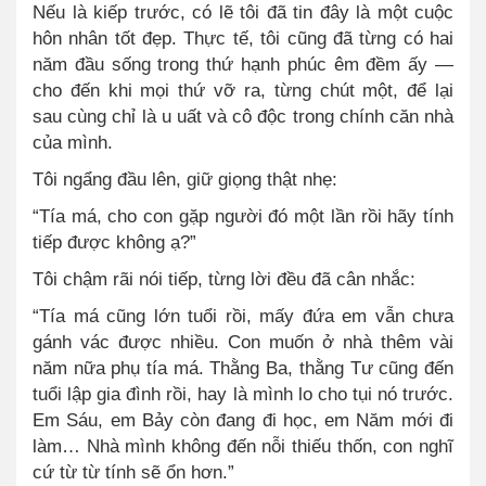
Nếu là kiếp trước, có lẽ tôi đã tin đây là một cuộc
hôn nhân tốt đẹp. Thực tế, tôi cũng đã từng có hai
năm đầu sống trong thứ hạnh phúc êm đềm ấy —
cho đến khi mọi thứ vỡ ra, từng chút một, để lại
sau cùng chỉ là u uất và cô độc trong chính căn nhà
của mình.
Tôi ngẩng đầu lên, giữ giọng thật nhẹ:
“Tía má, cho con gặp người đó một lần rồi hãy tính
tiếp được không ạ?”
Tôi chậm rãi nói tiếp, từng lời đều đã cân nhắc:
“Tía má cũng lớn tuổi rồi, mấy đứa em vẫn chưa
gánh vác được nhiều. Con muốn ở nhà thêm vài
năm nữa phụ tía má. Thằng Ba, thằng Tư cũng đến
tuổi lập gia đình rồi, hay là mình lo cho tụi nó trước.
Em Sáu, em Bảy còn đang đi học, em Năm mới đi
làm… Nhà mình không đến nỗi thiếu thốn, con nghĩ
cứ từ từ tính sẽ ổn hơn.”