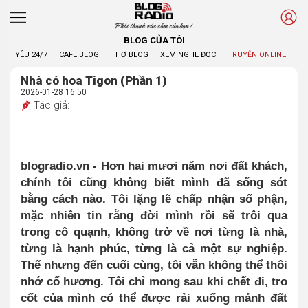
Phát thanh xúc cảm của bạn !
BLOG CỦA TÔI
YÊU 24/7
CAFE BLOG
THƠ BLOG
XEM NGHE ĐỌC
TRUYỆN ONLINE
BL
Nhà có hoa Tigon (Phần 1)
2026-01-28 16:50
Tác giả:
blogradio.vn -
Hơn hai mươi năm nơi đất khách,
chính tôi cũng không biết mình đã sống sót
bằng cách nào. Tôi lặng lẽ chấp nhận số phận,
mặc nhiên tin rằng đời mình rồi sẽ trôi qua
trong cô quạnh, không trở về nơi từng là nhà,
từng là hạnh phúc, từng là cả một sự nghiệp.
Thế nhưng đến cuối cùng, tôi vẫn không thể thôi
nhớ cố hương. Tôi chỉ mong sau khi chết đi, tro
cốt của mình có thể được rải xuống mảnh đất