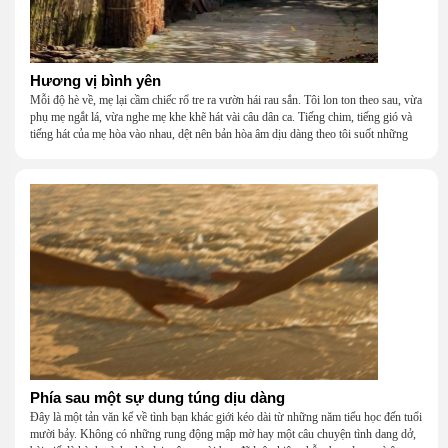
Hương vị bình yên
Mỗi độ hè về, mẹ lại cầm chiếc rổ tre ra vườn hái rau sắn. Tôi lon ton theo sau, vừa
phụ mẹ ngắt lá, vừa nghe mẹ khe khẽ hát vài câu dân ca. Tiếng chim, tiếng gió và
tiếng hát của mẹ hòa vào nhau, dệt nên bản hòa âm dịu dàng theo tôi suốt những
năm tháng tuổi thơ.
Phía sau một sự dung túng dịu dàng
Đây là một tản văn kể về tình bạn khác giới kéo dài từ những năm tiểu học đến tuổi
mười bảy. Không có những rung động mập mờ hay một câu chuyện tình dang dở,