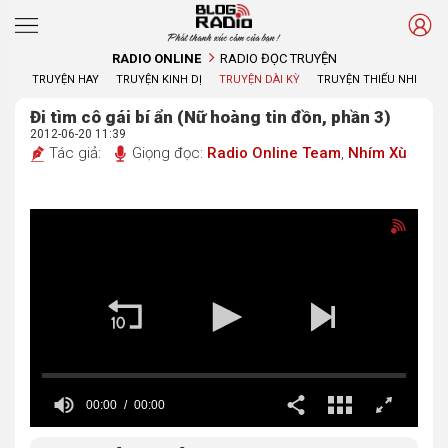
Phát thanh xúc cảm của bạn !
RADIO ONLINE
RADIO ĐỌC TRUYỆN
TRUYỆN HAY
TRUYỆN KINH DỊ
TRUYỆN DÀI KỲ
TRUYỆN THIẾU NHI
Đi tìm cô gái bí ẩn (Nữ hoàng tin đồn, phần 3)
2012-06-20 11:39
Tác giả:
Giọng đọc:
Radio Online Team
,
Nhím Xù
00:00
00:00