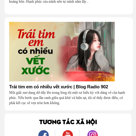
hoàng hôn. Hạnh phúc của mình nên tự mình nắm lấy...
Trái tim em có nhiều vết xước | Blog Radio 902
Một giấc mơ dang dở dấy lên trong lòng tôi một sự hiếu kỳ với dáng vẻ của hạnh
phúc. Nếu bước qua lằn ranh giữa quá khứ và hiện tại, tôi sẽ thấy được điều, có
phải kết cục sẽ vẹn tròn hơn không.
TƯƠNG TÁC XÃ HỘI