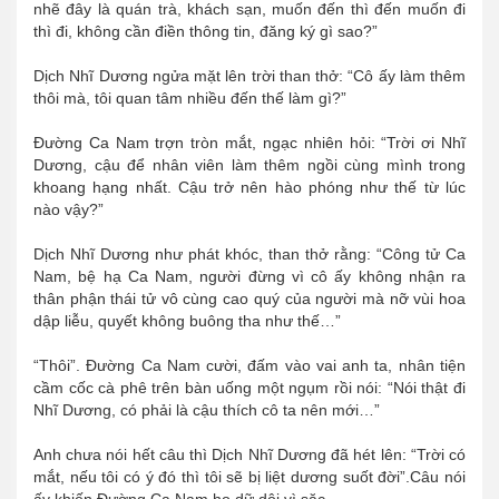
nhẽ đây là quán trà, khách sạn, muốn đến thì đến muốn đi
thì đi, không cần điền thông tin, đăng ký gì sao?”
Dịch Nhĩ Dương ngửa mặt lên trời than thở: “Cô ấy làm thêm
thôi mà, tôi quan tâm nhiều đến thế làm gì?”
Đường Ca Nam trợn tròn mắt, ngạc nhiên hỏi: “Trời ơi Nhĩ
Dương, cậu để nhân viên làm thêm ngồi cùng mình trong
khoang hạng nhất. Cậu trở nên hào phóng như thế từ lúc
nào vậy?”
Dịch Nhĩ Dương như phát khóc, than thở rằng: “Công tử Ca
Nam, bệ hạ Ca Nam, người đừng vì cô ấy không nhận ra
thân phận thái tử vô cùng cao quý của người mà nỡ vùi hoa
dập liễu, quyết không buông tha như thế…”
“Thôi”. Đường Ca Nam cười, đấm vào vai anh ta, nhân tiện
cầm cốc cà phê trên bàn uống một ngụm rồi nói: “Nói thật đi
Nhĩ Dương, có phải là cậu thích cô ta nên mới…”
Anh chưa nói hết câu thì Dịch Nhĩ Dương đã hét lên: “Trời có
mắt, nếu tôi có ý đó thì tôi sẽ bị liệt dương suốt đời”.Câu nói
ấy khiến Đường Ca Nam ho dữ dội vì sặc.