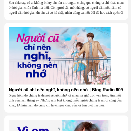
Sau chia tay, có ai không bi luỵ lẫn tổn thương… chẳng qua chúng ta chỉ khác nhau
ở thời gian chữa lành mà thôi. Có người cần một tháng, có người cần một năm, có
người cần thời gian đủ lâu và có kẻ chấp nhận dùng cả một đời để học cách quên đi
một người.
Người cũ chỉ nên nghĩ, không nên nhớ | Blog Radio 909
Ngày hôm đó chúng ta đã nói sẽ luôn nhớ tới nhau, sẽ giữ trọn vẹn trong tim mối
tình của năm tháng ấy. Nhưng anh biết không, mỗi người chúng ta ai rồi cũng đều
khác, lời hứa năm đó cũng chỉ là tên gọi khác của lời tạm biệt mà thôi.