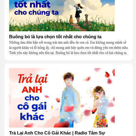
Buông bỏ là lựa chọn tốt nhất cho chúng ta
Những đau đớn hằn vết trong trái tim anh đều do em cả. Em không mong mình sẽ
là người khâu vá lỗ hỏng ấy, chỉ mong anh hãy quên em và đừng yêu em thêm nữa.
Tình yêu này không nên tồn tại. Buông bỏ là lựa chọn tốt nhất cho cả hai chúng ta.
Trả Lại Anh Cho Cô Gái Khác | Radio Tâm Sự