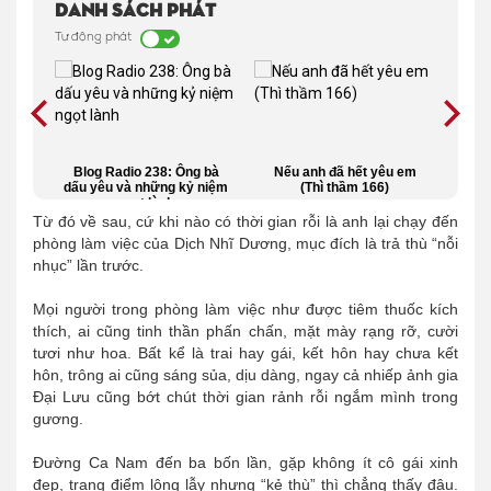
Danh sách phát
Tự động phát
m bé
Blog Radio 238: Ông bà
Nếu anh đã hết yêu em
Bạ
dấu yêu và những kỷ niệm
(Thì thầm 166)
đạo 
ngọt lành
Từ đó về sau, cứ khi nào có thời gian rỗi là anh lại chạy đến
phòng làm việc của Dịch Nhĩ Dương, mục đích là trả thù “nỗi
nhục” lần trước.
Mọi người trong phòng làm việc như được tiêm thuốc kích
thích, ai cũng tinh thần phấn chấn, mặt mày rạng rỡ, cười
tươi như hoa. Bất kể là trai hay gái, kết hôn hay chưa kết
hôn, trông ai cũng sáng sủa, dịu dàng, ngay cả nhiếp ảnh gia
Đại Lưu cũng bớt chút thời gian rảnh rỗi ngắm mình trong
gương.
Đường Ca Nam đến ba bốn lần, gặp không ít cô gái xinh
đẹp, trang điểm lộng lẫy nhưng “kẻ thù” thì chẳng thấy đâu.