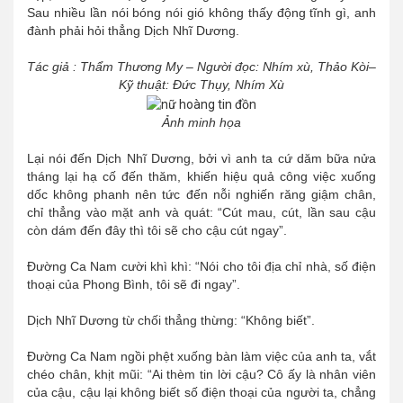
Sau nhiều lần nói bóng nói gió không thấy động tĩnh gì, anh
đành phải hỏi thẳng Dịch Nhĩ Dương.
Tác giả : Thẩm Thương My – Người đọc: Nhím xù, Thảo Kòi–
Kỹ thuật: Đức Thụy, Nhím Xù
Ảnh minh họa
Lại nói đến Dịch Nhĩ Dương, bởi vì anh ta cứ dăm bữa nửa
tháng lại hạ cố đến thăm, khiến hiệu quả công việc xuống
dốc không phanh nên tức đến nỗi nghiến răng giậm chân,
chỉ thẳng vào mặt anh và quát: “Cút mau, cút, lần sau cậu
còn dám đến đây thì tôi sẽ cho cậu cút ngay”.
Đường Ca Nam cười khì khì: “Nói cho tôi địa chỉ nhà, số điện
thoại của Phong Bình, tôi sẽ đi ngay”.
Dịch Nhĩ Dương từ chối thẳng thừng: “Không biết”.
Đường Ca Nam ngồi phệt xuống bàn làm việc của anh ta, vắt
chéo chân, khịt mũi: “Ai thèm tin lời cậu? Cô ấy là nhân viên
của cậu, cậu lại không biết số điện thoại của người ta, chẳng