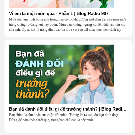
Vì em là một món quà - Phần 1 | Blog Radio 907
Mưa rơi, làm hình bóng anh trong mắt cô mờ đi, gương mặt điển trai sau màn mưa
trắng chẳng rõ đang vui hay buồn. Mưa vẫn không ngừng xối lên thân ảnh liu xiu
của anh, lớp áo sơ mi trắng dính vào da lộ ra vết sẹo dài chạy dọc theo cánh tay
khẳng khiu.
Bạn đã đánh đổi điều gì để trưởng thành? | Blog Radio 906
Bạn chính là chủ nhân của cuộc đời mình. Tương lai ra sao, do bạn định đoạt.
Đừng để năm tháng trôi qua, trong bạn chỉ toàn là tiếc nuối.”