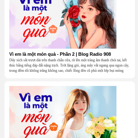
Vì em là một món quà - Phần 2 | Blog Radio 908
Dây xích sắt trượt dài trên thanh chắn cửa, rít lên một tràng âm thanh chói tai, kết
thúc bằng tiếng đáp đất nặng trịch. Trời lặng gió, áng mây vắt ngang qua ngọn cây,
trong đêm tối không trăng không sao, chiếc lồng đèn cũ phủ một lớp bụi mỏng