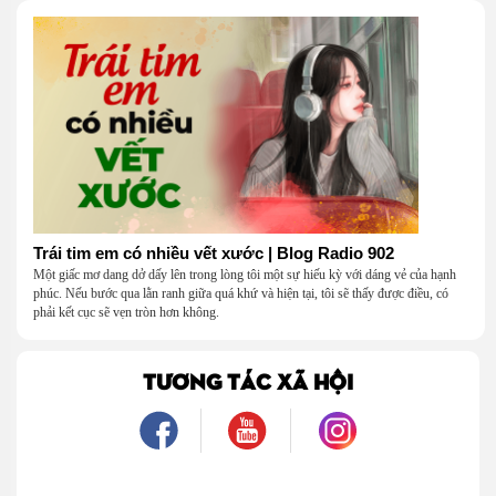
Trái tim em có nhiều vết xước | Blog Radio 902
Một giấc mơ dang dở dấy lên trong lòng tôi một sự hiếu kỳ với dáng vẻ của hạnh
phúc. Nếu bước qua lằn ranh giữa quá khứ và hiện tại, tôi sẽ thấy được điều, có
phải kết cục sẽ vẹn tròn hơn không.
TƯƠNG TÁC XÃ HỘI