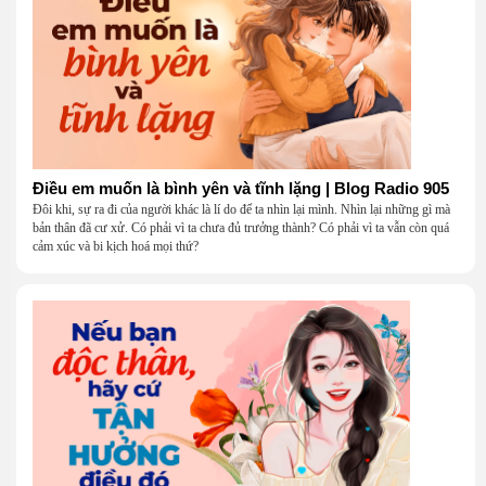
Điều em muốn là bình yên và tĩnh lặng | Blog Radio 905
Đôi khi, sự ra đi của người khác là lí do để ta nhìn lại mình. Nhìn lại những gì mà
bản thân đã cư xử. Có phải vì ta chưa đủ trưởng thành? Có phải vì ta vẫn còn quá
cảm xúc và bi kịch hoá mọi thứ?