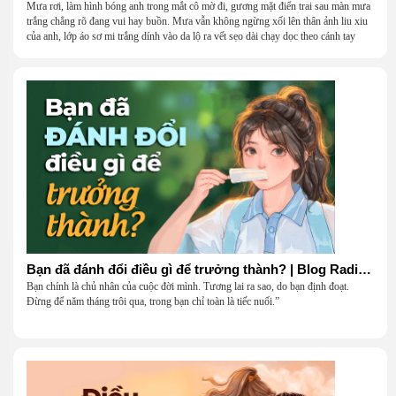
Mưa rơi, làm hình bóng anh trong mắt cô mờ đi, gương mặt điển trai sau màn mưa
trắng chẳng rõ đang vui hay buồn. Mưa vẫn không ngừng xối lên thân ảnh liu xiu
của anh, lớp áo sơ mi trắng dính vào da lộ ra vết sẹo dài chạy dọc theo cánh tay
khẳng khiu.
Bạn đã đánh đổi điều gì để trưởng thành? | Blog Radio 906
Bạn chính là chủ nhân của cuộc đời mình. Tương lai ra sao, do bạn định đoạt.
Đừng để năm tháng trôi qua, trong bạn chỉ toàn là tiếc nuối.”