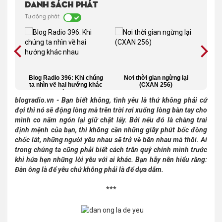
Danh sách phát
Tự động phát
ũng
Blog Radio 396: Khi chúng
Nơi thời gian ngừng lại
Dàn
Thì
ta nhìn về hai hướng khác
(CXAN 256)
t
nhau
blogradio.vn - Bạn biết không, tình yêu là thứ không phải cứ
đợi thì nó sẽ động lòng mà trên trời rơi xuống lòng bàn tay cho
mình co năm ngón lại giữ chặt lấy. Bởi nếu đó là chàng trai
định mệnh của bạn, thì không cần những giây phút bốc đồng
chốc lát, những người yêu nhau sẽ trở về bên nhau mà thôi.
Ai
trong chúng ta cũng phải biết cách trân quý chính mình trước
khi hứa hẹn những lời yêu với ai khác. Bạn hãy nên hiểu rằng:
Đàn ông là để yêu chứ không phải là để dựa dẫm.
***