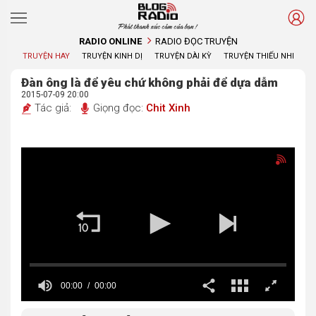
Phát thanh xúc cảm của bạn !
RADIO ONLINE
RADIO ĐỌC TRUYỆN
TRUYỆN HAY
TRUYỆN KINH DỊ
TRUYỆN DÀI KỲ
TRUYỆN THIẾU NHI
Đàn ông là để yêu chứ không phải để dựa dẫm
2015-07-09 20:00
Tác giả:
Giọng đọc:
Chit Xinh
00:00
00:00