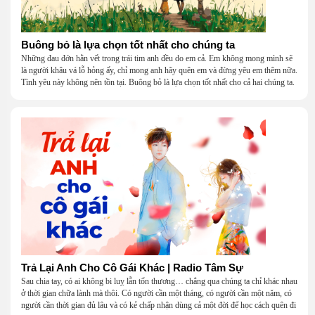
Buông bỏ là lựa chọn tốt nhất cho chúng ta
Những đau đớn hằn vết trong trái tim anh đều do em cả. Em không mong mình sẽ
là người khâu vá lỗ hỏng ấy, chỉ mong anh hãy quên em và đừng yêu em thêm nữa.
Tình yêu này không nên tồn tại. Buông bỏ là lựa chọn tốt nhất cho cả hai chúng ta.
Trả Lại Anh Cho Cô Gái Khác | Radio Tâm Sự
Sau chia tay, có ai không bi luỵ lẫn tổn thương… chẳng qua chúng ta chỉ khác nhau
ở thời gian chữa lành mà thôi. Có người cần một tháng, có người cần một năm, có
người cần thời gian đủ lâu và có kẻ chấp nhận dùng cả một đời để học cách quên đi