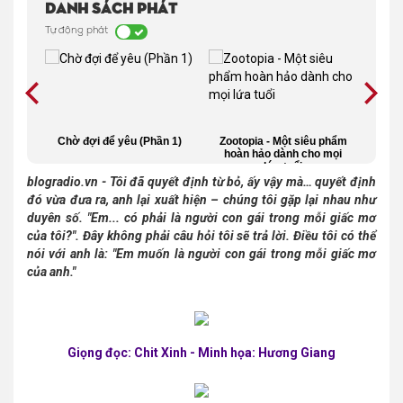
Danh sách phát
Tự động phát
 và
Chờ đợi để yêu (Phần 1)
Zootopia - Một siêu phẩm
Blog
 ba
hoàn hảo dành cho mọi
n
lứa tuổi
blogradio.vn -
Tôi đã quyết định từ bỏ, ấy vậy mà… quyết định
đó vừa đưa ra, anh lại xuất hiện – chúng tôi gặp lại nhau như
duyên số. "Em... có phải là người con gái trong mỗi giấc mơ
của tôi?". Đây không phải câu hỏi tôi sẽ trả lời. Điều tôi có thể
nói với anh là: "Em muốn là người con gái trong mỗi giấc mơ
của anh."
Giọng đọc: Chit Xinh - Minh họa: Hương Giang