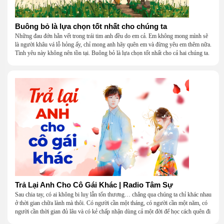
Buông bỏ là lựa chọn tốt nhất cho chúng ta
Những đau đớn hằn vết trong trái tim anh đều do em cả. Em không mong mình sẽ
là người khâu vá lỗ hỏng ấy, chỉ mong anh hãy quên em và đừng yêu em thêm nữa.
Tình yêu này không nên tồn tại. Buông bỏ là lựa chọn tốt nhất cho cả hai chúng ta.
Trả Lại Anh Cho Cô Gái Khác | Radio Tâm Sự
Sau chia tay, có ai không bi luỵ lẫn tổn thương… chẳng qua chúng ta chỉ khác nhau
ở thời gian chữa lành mà thôi. Có người cần một tháng, có người cần một năm, có
người cần thời gian đủ lâu và có kẻ chấp nhận dùng cả một đời để học cách quên đi
một người.