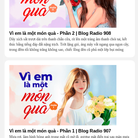
Vì em là một món quà - Phần 2 | Blog Radio 908
Dây xích sắt trượt dài trên thanh chắn cửa, rít lên một tràng âm thanh chói tai, kết
thúc bằng tiếng đáp đất nặng trịch. Trời lặng gió, áng mây vắt ngang qua ngọn cây,
trong đêm tối không trăng không sao, chiếc lồng đèn cũ phủ một lớp bụi mỏng
Vì em là một món quà - Phần 1 | Blog Radio 907
Mưa rơi, làm hình bóng anh trong mắt cô mờ đi, gương mặt điển trai sau màn mưa