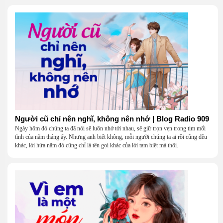
Người cũ chỉ nên nghĩ, không nên nhớ | Blog Radio 909
Ngày hôm đó chúng ta đã nói sẽ luôn nhớ tới nhau, sẽ giữ trọn vẹn trong tim mối
tình của năm tháng ấy. Nhưng anh biết không, mỗi người chúng ta ai rồi cũng đều
khác, lời hứa năm đó cũng chỉ là tên gọi khác của lời tạm biệt mà thôi.