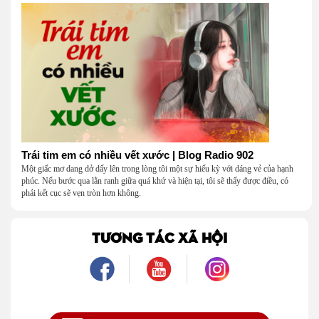
Trái tim em có nhiều vết xước | Blog Radio 902
Một giấc mơ dang dở dấy lên trong lòng tôi một sự hiếu kỳ với dáng vẻ của hạnh
phúc. Nếu bước qua lằn ranh giữa quá khứ và hiện tại, tôi sẽ thấy được điều, có
phải kết cục sẽ vẹn tròn hơn không.
TƯƠNG TÁC XÃ HỘI