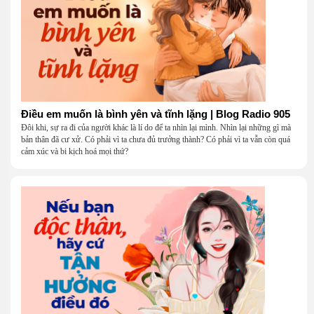
Điều em muốn là bình yên và tĩnh lặng | Blog Radio 905
Đôi khi, sự ra đi của người khác là lí do để ta nhìn lại mình. Nhìn lại những gì mà
bản thân đã cư xử. Có phải vì ta chưa đủ trưởng thành? Có phải vì ta vẫn còn quá
cảm xúc và bi kịch hoá mọi thứ?