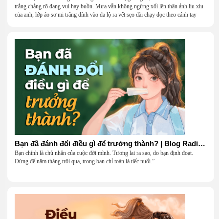
trắng chẳng rõ đang vui hay buồn. Mưa vẫn không ngừng xối lên thân ảnh liu xiu
của anh, lớp áo sơ mi trắng dính vào da lộ ra vết sẹo dài chạy dọc theo cánh tay
khẳng khiu.
Bạn đã đánh đổi điều gì để trưởng thành? | Blog Radio 906
Bạn chính là chủ nhân của cuộc đời mình. Tương lai ra sao, do bạn định đoạt.
Đừng để năm tháng trôi qua, trong bạn chỉ toàn là tiếc nuối.”