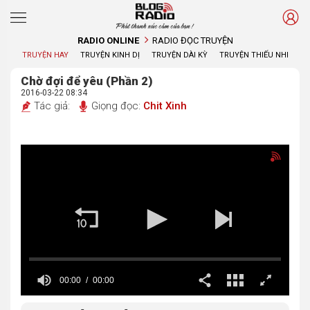
Phát thanh xúc cảm của bạn !
RADIO ONLINE
RADIO ĐỌC TRUYỆN
TRUYỆN HAY
TRUYỆN KINH DỊ
TRUYỆN DÀI KỲ
TRUYỆN THIẾU NHI
Chờ đợi để yêu (Phần 2)
2016-03-22 08:34
Tác giả:
Giọng đọc:
Chit Xinh
00:00
00:00