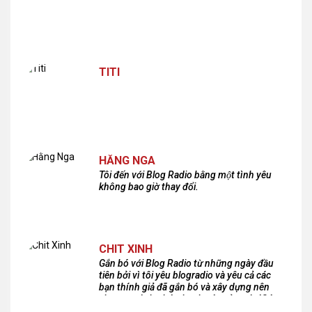
TITI
HẰNG NGA
Tôi đến với Blog Radio bằng một tình yêu
không bao giờ thay đổi.
CHIT XINH
Gắn bó với Blog Radio từ những ngày đầu
tiên bởi vì tôi yêu blogradio và yêu cả các
bạn thính giả đã gắn bó và xây dựng nên
chương trình phát thanh xúc cảm này!Cám
ơn các bạn rất nhiều!