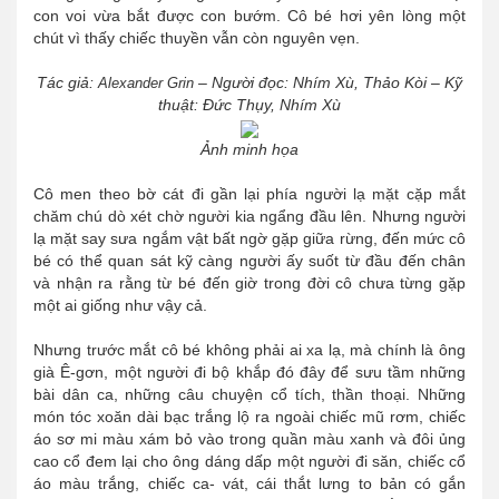
con voi vừa bắt được con bướm. Cô bé hơi yên lòng một
chút vì thấy chiếc thuyền vẫn còn nguyên vẹn.
Tác giả:
– Người đọc:
Nhím Xù, Thảo Kòi
– Kỹ
Alexander Grin
thuật: Đức Thụy, Nhím Xù
Ảnh minh họa
Cô men theo bờ cát đi gần lại phía người lạ mặt cặp mắt
chăm chú dò xét chờ người kia ngẩng đầu lên. Nhưng người
lạ mặt say sưa ngắm vật bất ngờ gặp giữa rừng, đến mức cô
bé có thể quan sát kỹ càng người ấy suốt từ đầu đến chân
và nhận ra rằng từ bé đến giờ trong đời cô chưa từng gặp
một ai giống như vậy cả.
Nhưng trước mắt cô bé không phải ai xa lạ, mà chính là ông
già Ê-gơn, một người đi bộ khắp đó đây để sưu tầm những
bài dân ca, những câu chuyện cổ tích, thần thoại. Những
món tóc xoăn dài bạc trắng lộ ra ngoài chiếc mũ rơm, chiếc
áo sơ mi màu xám bỏ vào trong quần màu xanh và đôi ủng
cao cổ đem lại cho ông dáng dấp một người đi săn, chiếc cổ
áo màu trắng, chiếc ca- vát, cái thắt lưng to bản có gắn