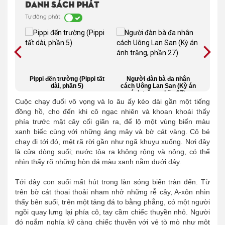
Danh sách phát
Tự động phát
ẽ gặp
Pippi đến trường (Pippi tất
Người đàn bà đa nhân
C
ồn,
dài, phần 5)
cách Uông Lan San (Kỳ án
ánh trăng, phần 27)
Cuộc chạy đuổi vô vọng và lo âu ấy kéo dài gần một tiếng
đồng hồ, cho đến khi cô ngạc nhiên và khoan khoái thấy
phía trước mặt cây cối giãn ra, để lộ một vùng biển màu
xanh biếc cùng với những áng mây và bờ cát vàng. Cô bé
chạy đi tới đó, mệt rã rời gần như ngã khuỵu xuống. Nơi đây
là cửa dòng suối; nước tỏa ra không rộng và nông, có thể
nhìn thấy rõ những hòn đá màu xanh nằm dưới đáy.
Tới đây con suối mất hút trong làn sóng biển tràn đến. Từ
trên bờ cát thoai thoải nham nhở những rễ cây, A-xôn nhìn
thấy bên suối, trên một tảng đá to bằng phẳng, có một người
ngồi quay lưng lại phía cô, tay cầm chiếc thuyền nhỏ. Người
đó ngắm nghía kỹ càng chiếc thuyền với vẻ tò mò như một