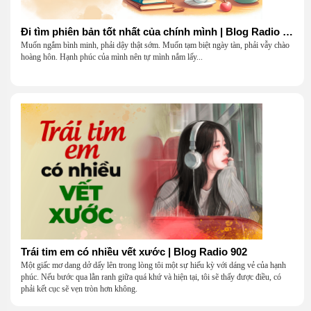
Đi tìm phiên bản tốt nhất của chính mình | Blog Radio 903
Muốn ngắm bình minh, phải dậy thật sớm. Muốn tạm biệt ngày tàn, phải vẫy chào
hoàng hôn. Hạnh phúc của mình nên tự mình nắm lấy...
Trái tim em có nhiều vết xước | Blog Radio 902
Một giấc mơ dang dở dấy lên trong lòng tôi một sự hiếu kỳ với dáng vẻ của hạnh
phúc. Nếu bước qua lằn ranh giữa quá khứ và hiện tại, tôi sẽ thấy được điều, có
phải kết cục sẽ vẹn tròn hơn không.