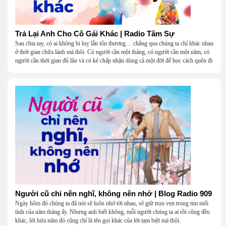
Trả Lại Anh Cho Cô Gái Khác | Radio Tâm Sự
Sau chia tay, có ai không bi luỵ lẫn tổn thương… chẳng qua chúng ta chỉ khác nhau
ở thời gian chữa lành mà thôi. Có người cần một tháng, có người cần một năm, có
người cần thời gian đủ lâu và có kẻ chấp nhận dùng cả một đời để học cách quên đi
một người.
Người cũ chỉ nên nghĩ, không nên nhớ | Blog Radio 909
Ngày hôm đó chúng ta đã nói sẽ luôn nhớ tới nhau, sẽ giữ trọn vẹn trong tim mối
tình của năm tháng ấy. Nhưng anh biết không, mỗi người chúng ta ai rồi cũng đều
khác, lời hứa năm đó cũng chỉ là tên gọi khác của lời tạm biệt mà thôi.