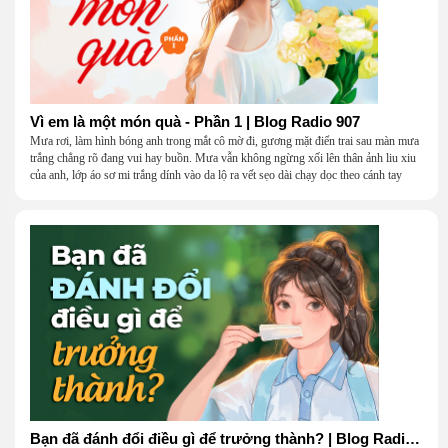
Vì em là một món quà - Phần 1 | Blog Radio 907
Mưa rơi, làm hình bóng anh trong mắt cô mờ đi, gương mặt điển trai sau màn mưa
trắng chẳng rõ đang vui hay buồn. Mưa vẫn không ngừng xối lên thân ảnh liu xiu
của anh, lớp áo sơ mi trắng dính vào da lộ ra vết sẹo dài chạy dọc theo cánh tay
khẳng khiu.
Bạn đã đánh đổi điều gì để trưởng thành? | Blog Radio 906