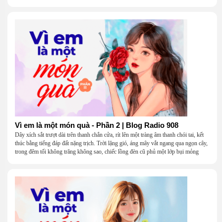
Vì em là một món quà - Phần 2 | Blog Radio 908
Dây xích sắt trượt dài trên thanh chắn cửa, rít lên một tràng âm thanh chói tai, kết
thúc bằng tiếng đáp đất nặng trịch. Trời lặng gió, áng mây vắt ngang qua ngọn cây,
trong đêm tối không trăng không sao, chiếc lồng đèn cũ phủ một lớp bụi mỏng