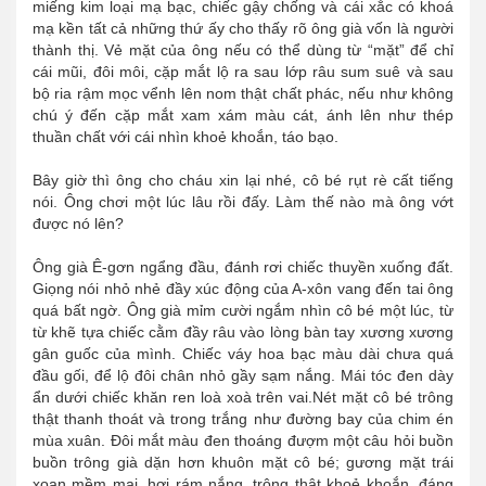
miếng kim loại mạ bạc, chiếc gậy chống và cái xắc có khoá
mạ kền tất cả những thứ ấy cho thấy rõ ông già vốn là người
thành thị. Vẻ mặt của ông nếu có thể dùng từ “mặt” để chỉ
cái mũi, đôi môi, cặp mắt lộ ra sau lớp râu sum suê và sau
bộ ria rậm mọc vểnh lên nom thật chất phác, nếu như không
chú ý đến cặp mắt xam xám màu cát, ánh lên như thép
thuần chất với cái nhìn khoẻ khoắn, táo bạo.
Bây giờ thì ông cho cháu xin lại nhé, cô bé rụt rè cất tiếng
nói. Ông chơi một lúc lâu rồi đấy. Làm thế nào mà ông vớt
được nó lên?
Ông già Ê-gơn ngẩng đầu, đánh rơi chiếc thuyền xuống đất.
Giọng nói nhỏ nhẻ đầy xúc động của A-xôn vang đến tai ông
quá bất ngờ. Ông già mỉm cười ngắm nhìn cô bé một lúc, từ
từ khẽ tựa chiếc cằm đầy râu vào lòng bàn tay xương xương
gân guốc của mình. Chiếc váy hoa bạc màu dài chưa quá
đầu gối, để lộ đôi chân nhỏ gầy sạm nắng. Mái tóc đen dày
ẩn dưới chiếc khăn ren loà xoà trên vai.Nét mặt cô bé trông
thật thanh thoát và trong trắng như đường bay của chim én
mùa xuân. Đôi mắt màu đen thoáng đượm một câu hỏi buồn
buồn trông già dặn hơn khuôn mặt cô bé; gương mặt trái
xoan mềm mại, hơi rám nắng, trông thật khoẻ khoắn, đáng