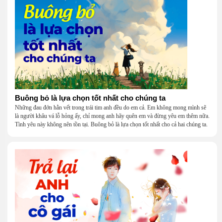
Buông bỏ là lựa chọn tốt nhất cho chúng ta
Những đau đớn hằn vết trong trái tim anh đều do em cả. Em không mong mình sẽ
là người khâu vá lỗ hỏng ấy, chỉ mong anh hãy quên em và đừng yêu em thêm nữa.
Tình yêu này không nên tồn tại. Buông bỏ là lựa chọn tốt nhất cho cả hai chúng ta.