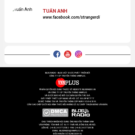
TUẤN ANH
www.facebook.com/strangerdi
BLOG RADIO - BLOG VIỆT ĐƯỢC PHÁT TRIỂN BỞI
CÔNG TY CP TRUYỀN THÔNG VNNPLUS.
® BẢN QUYỀN NỘI DUNG THUỘC VỀ WEBSITE BLOGRADIO.VN
VÀ CÔNG TY CP TRUYỀN THÔNG VNNPLUS
VÀ ĐƯỢC BẢO HỘ BỞI CỤC BẢN QUYỀN TÁC GIẢ.
GIẤY PHÉP THIẾT LẬP MẠNG XÃ HỘI SỐ 166/GP-BTTTT
DO BỘ THÔNG TIN VÀ TRUYỀN THÔNG CẤP NGÀY 05/04/2016.
CẤM SAO CHÉP DƯỚI MỌI HÌNH THỨC NẾU KHÔNG CÓ SỰ CHẤP THUẬN BẰNG VĂN BẢN.
CHỊU TRÁCH NHIỆM NỘI DUNG: ÔNG NGUYỄN THÀNH VINH
VĂN PHÒNG: TÒA NHÀ SỐ 18/11 THÁI HÀ, ĐỐNG ĐA, HÀ NỘI.
LIÊN HỆ : (+84) 24 37725502 - FAX: (+84) 24 37726658
EMAIL: BLOGRADIO@VNNPLUS.VN
ĐIỀU KHOẢN SỬ DỤNG DỊCH VỤ