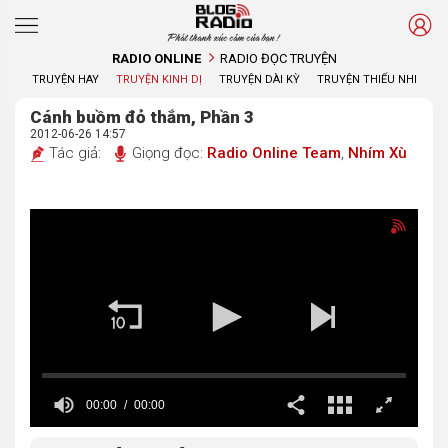
Phát thanh xúc cảm của bạn !
RADIO ONLINE
RADIO ĐỌC TRUYỆN
TRUYỆN HAY
TRUYỆN KINH DỊ
TRUYỆN DÀI KỲ
TRUYỆN THIẾU NHI
Cánh buồm đỏ thắm, Phần 3
2012-06-26 14:57
Tác giả:
Giọng đọc:
Radio Online Team
,
Nhím Xù
00:00
00:00