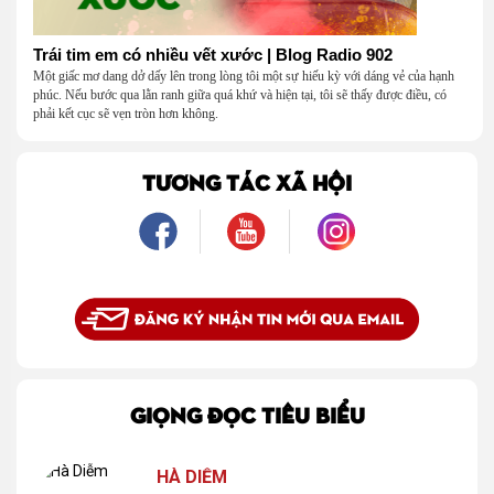
Trái tim em có nhiều vết xước | Blog Radio 902
Một giấc mơ dang dở dấy lên trong lòng tôi một sự hiếu kỳ với dáng vẻ của hạnh
phúc. Nếu bước qua lằn ranh giữa quá khứ và hiện tại, tôi sẽ thấy được điều, có
phải kết cục sẽ vẹn tròn hơn không.
TƯƠNG TÁC XÃ HỘI
GIỌNG ĐỌC TIÊU BIỂU
HÀ DIỄM