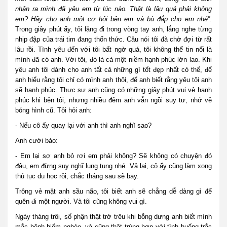
nhận ra mình đã yêu em từ lúc nào. Thật là lâu quá phải không
em? Hãy cho anh một cơ hội bên em và bù đắp cho em nhé”
.
Trong giây phút ấy, tôi lặng đi trong vòng tay anh, lắng nghe từng
nhịp đập của trái tim đang thổn thức. Câu nói tôi đã chờ đợi từ rất
lâu rồi. Tình yêu đến với tôi bất ngờ quá, tôi không thể tin nổi là
mình đã có anh. Với tôi, đó là cả một niềm hạnh phúc lớn lao. Khi
yêu anh tôi dành cho anh tất cả những gì tốt đẹp nhất có thể, để
anh hiểu rằng tôi chỉ có mình anh thôi, để anh biết rằng yêu tôi anh
sẽ hạnh phúc. Thực sự anh cũng có những giây phút vui vẻ hạnh
phúc khi bên tôi, nhưng nhiều đêm anh vẫn ngồi suy tư, nhớ về
bóng hình cũ. Tôi hỏi anh:
- Nếu cô ấy quay lại với anh thì anh nghĩ sao?
Anh cười bảo:
- Em lại sợ anh bỏ rơi em phải không? Sẽ không có chuyện đó
đâu, em đừng suy nghĩ lung tung nhé. Vả lại, cô ấy cũng làm xong
thủ tục du học rồi, chắc tháng sau sẽ bay.
Trông vẻ mặt anh sầu não, tôi biết anh sẽ chẳng dễ dàng gì để
quên đi một người. Và tôi cũng không vui gì.
Ngày tháng trôi, số phận thật trớ trêu khi bỗng dưng anh biết mình
mắc bệnh hiểm nghèo, và cũng thật trùng hợp với tình huống trắc