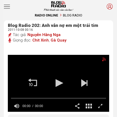
Phát thanh xúc cảm của bạn !
RADIO ONLINE
BLOG RADIO
Blog Radio 202: Anh vẫn nợ em một trái tim
2011-10-08 00:16
Tác giả:
Nguyễn Hằng Nga
Giọng đọc:
Chit Xinh
,
Gà Quay
00:00
00:00