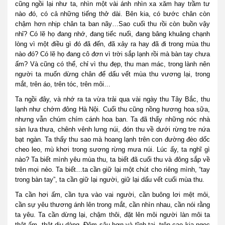
cũng ngồi lại như ta, nhìn một vài ánh nhìn xa xăm hay trầm tư
nào đó, có cả những tiếng thở dài. Bên kia, có bước chân còn
chậm hơn nhịp chân ta ban nãy…Sao cuối thu rồi còn buồn vậy
nhỉ? Có lẽ họ đang nhớ, đang tiếc nuối, đang bâng khuâng chạnh
lòng vì một điều gì đó đã đến, đã xảy ra hay đã đi trong mùa thu
nào đó? Có lẽ họ đang cô đơn vì trời sắp lạnh rồi mà bàn tay chưa
ấm? Và cũng có thể, chỉ vì thu đẹp, thu man mác, trong lành nên
người ta muốn dừng chân để dấu vết mùa thu vương lại, trong
mắt, trên áo, trên tóc, trên môi…
Ta ngồi đây, và nhớ ra ta vừa trải qua vài ngày thu Tây Bắc, thu
lạnh như chớm đông Hà Nội. Cuối thu cũng nồng hương hoa sữa,
nhưng vẫn chúm chím cánh hoa ban. Ta đã thấy những nóc nhà
sàn lưa thưa, chênh vênh lưng núi, đón thu về dưới rừng tre nứa
bạt ngàn. Ta thấy thu sao mà hoang lạnh trên con đường đèo dốc
cheo leo, mù khơi trong sương rừng mưa núi. Lúc ấy, ta nghĩ gì
nào? Ta biết mình yêu mùa thu, ta biết đã cuối thu và đông sắp về
trên mọi nẻo. Ta biết…ta cần giữ lại một chút cho riêng mình, “tay
trong bàn tay”, ta cần giữ lại người, giữ lại dấu vết cuối mùa thu.
Ta cần hơi ấm, cần tựa vào vai người, cần buông lơi mệt mỏi,
cần sự yêu thương ánh lên trong mắt, cần nhìn nhau, cần nói rằng
ta yêu. Ta cần dừng lại, chậm thôi, đặt lên môi người làn môi ta
thật ấm, thật dịu dàng. Đêm sâu hơn và tĩnh tại, trên cao kia ngọc