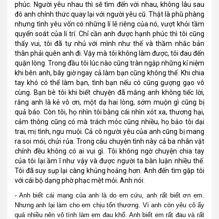
phúc. Người yêu nhau thì sẽ tìm đến với nhau, không lâu sau
đó anh chính thức quay lại với người yêu cũ. Thật là phũ phàng
nhưng tình yêu vốn có những lí lẽ riêng của nó, vượt khỏi tầm
quyển soát của lí trí. Chỉ cần anh được hạnh phúc thì tôi cũng
thấy vui, tôi đã tự nhủ với mình như thế và thầm nhắc bản
thân phải quên anh đi. Vậy mà tôi không làm được, tôi đau đến
quặn lòng. Trong đầu tôi lúc nào cũng tràn ngập những kỉ niệm
khi bên anh, bây giờ ngay cả làm bạn cũng không thể. Khi chia
tay khó có thể làm bạn, tình bạn nếu có cũng gượng gạo vô
cùng. Bạn bè tôi khi biết chuyện đã mắng anh không tiếc lời,
rằng anh là kẻ vô ơn, một dạ hai lòng, sớm muộn gì cũng bị
quả báo. Còn tôi, họ nhìn tôi bằng cái nhìn xót xa, thương hại,
cảm thông cũng có mà trách móc cũng nhiều, họ bảo tôi dại
trai, mị tình, ngu muội. Cả cô người yêu của anh cũng bị mang
ra soi mói, chửi rủa. Trong câu chuyện tình này cả ba nhân vật
chính đều không có ai vui gì. Tôi không ngờ chuyện chia tay
của tôi lại ầm ĩ như vậy và được người ta bàn luận nhiều thế.
Tôi đã suy sụp lại càng khủng hoảng hơn. Anh đến tìm gặp tôi
với cái bộ dạng phờ phạc mệt mỏi. Anh nói:
- Anh biết cái mạng của anh là do em cứu, anh rất biết ơn em.
Nhưng anh lại làm cho em chịu tổn thương. Vì anh còn yêu cô ấy
quá nhiều nên vô tình làm em đau khổ. Anh biết em rất đau và rất