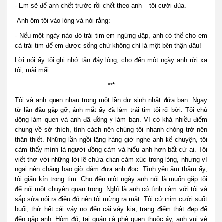
- Em sẽ để anh chết trước rồi chết theo anh – tôi cười đùa.
Anh ôm tôi vào lòng và nói rằng:
- Nếu một ngày nào đó trái tim em ngừng đập, anh có thể cho em
cả trái tim để em được sống chứ không chỉ là một bên thận đâu!
Lời nói ấy tôi ghi nhớ tận đáy lòng, cho đến một ngày anh rời xa
tôi, mãi mãi.
***
Tôi và anh quen nhau trong một lần dự sinh nhật đứa bạn. Ngay
từ lần đầu gặp gỡ, ánh mắt ấy đã làm trái tim tôi rối bời. Tôi chủ
động làm quen và anh đã đồng ý làm bạn. Vì có khá nhiều điểm
chung về sở thích, tính cách nên chúng tôi nhanh chóng trở nên
thân thiết. Những lần ngồi lặng hàng giờ nghe anh kể chuyện, tôi
cảm thấy mình là người đồng cảm và hiểu anh hơn bất cứ ai. Tôi
viết thơ với những lời lẽ chứa chan cảm xúc trong lòng, nhưng vì
ngại nên chẳng bao giờ dám đưa anh đọc. Tình yêu âm thầm ấy,
tôi giấu kín trong tim. Cho đến một ngày anh nói là muốn gặp tôi
để nói một chuyện quan trọng. Nghĩ là anh có tình cảm với tôi và
sắp sửa nói ra điều đó nên tôi mừng ra mặt. Tôi cứ mỉm cười suốt
buổi, thử hết cái váy nọ đến cái váy kia, trang điểm thật đẹp để
đến gặp anh. Hôm đó, tại quán cà phê quen thuộc ấy, anh vui vẻ