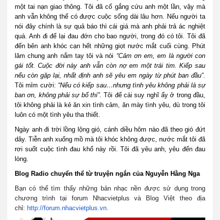
một tai nạn giao thông. Tôi đã cố gắng cứu anh một lần, vậy mà
anh vẫn không thể có được cuộc sống dài lâu hơn. Nếu người ta
nói đây chính là sự quả báo thì cái giá mà anh phải trả ác nghiệt
quá. Anh đi để lại đau đớn cho bao người, trong đó có tôi. Tôi đã
đến bên anh khóc cạn hết những giọt nước mắt cuối cùng. Phút
lâm chung anh nắm tay tôi và nói
“Cảm ơn em, em là người con
gái tốt. Cuộc đời này anh vẫn còn nợ em một trái tim. Kiếp sau
nếu còn gặp lại, nhất định anh sẽ yêu em ngày từ phút ban đầu”
.
Tôi mỉm cười:
“Nếu có kiếp sau…nhưng tình yêu không phải là sự
ban ơn, không phải sự bố thí”.
Tôi để cái suy nghĩ ấy ở trong đầu,
tôi không phải là kẻ ăn xin tình cảm, ăn mày tình yêu, dù trong tôi
luôn có một tình yêu tha thiết.
Ngày anh đi trời lồng lộng gió, cánh diều hôm nào đã theo gió đứt
dây. Tiễn anh xuống mồ mà tôi khóc không được, nước mắt tôi đã
rơi suốt cuộc tình đau khổ này rồi. Tôi đã yêu anh, yêu đến đau
lòng.
Blog Radio chuyển thể từ truyện ngắn của Nguyễn Hằng Nga
Bạn có thể tìm thấy những bản nhạc nền được sử dụng trong
chương trình tại forum Nhacvietplus và Blog Việt theo địa
chỉ:
http://forum.nhacvietplus.vn.