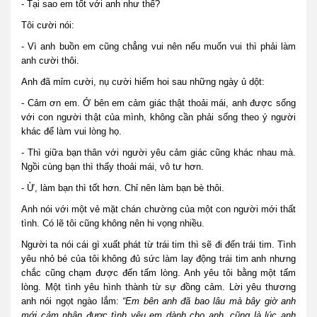
- Tại sao em tốt với anh như thế?
Tôi cười nói:
- Vì anh buồn em cũng chẳng vui nên nếu muốn vui thì phải làm
anh cười thôi.
Anh đã mỉm cười, nụ cười hiếm hoi sau những ngày ủ dột:
- Cảm ơn em. Ở bên em cảm giác thật thoải mái, anh được sống
với con người thật của mình, không cần phải sống theo ý người
khác để làm vui lòng họ.
- Thì giữa bạn thân với người yêu cảm giác cũng khác nhau mà.
Ngồi cùng bạn thì thấy thoải mái, vô tư hơn.
- Ừ, làm bạn thì tốt hơn. Chỉ nên làm bạn bè thôi.
Anh nói với một vẻ mặt chán chường của một con người mới thất
tình. Có lẽ tôi cũng không nên hi vọng nhiều.
Người ta nói cái gì xuất phát từ trái tim thì sẽ đi đến trái tim. Tình
yêu nhỏ bé của tôi không đủ sức làm lay động trái tim anh nhưng
chắc cũng chạm được đến tấm lòng. Anh yêu tôi bằng một tấm
lòng. Một tình yêu hình thành từ sự đồng cảm. Lời yêu thương
anh nói ngọt ngào lắm:
“Em bên anh đã bao lâu mà bây giờ anh
mới cảm nhận được tình yêu em dành cho anh, cũng là lúc anh