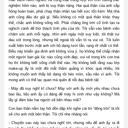
nghiệm hôm nào, anh bị suy thận nặng. Hai quả thận của anh sắp
hỏng hoàn toàn, phải chạy thận nhân tạo hết sức tốn kém. Mà nhà
anh cũng đâu dư giả gì. Nếu không có một quả thận khác thay
thế, chắc anh không sống nổi. Phải chăng ông trời cố tình tạo ra
nghịch cảnh để thử thách tình yêu của tôi. Tôi vẫn vào bệnh viện
chăm sóc anh mỗi ngày, nhìn anh ngày một suy kiệt, tôi thật sự
đau xót trong lòng, nhưng bề ngoài tôi vẫn tỏ ra vui vẻ. Tôi luôn
xuất hiện trước mặt anh với bộ dạng tươi tắn, rạng rỡ nhất có thể.
Điều này khiến gia đình anh không vừa ý, họ không thể chấp nhận
một người bạn gái lúc nào cũng xinh đẹp, vui vẻ trong khi con trai
họ thì không biết sống chết thế nào. Họ không biết rằng sau lớp
make-up ấy là một đôi mắt thâm quầng vì khóc quá nhiều, tôi
không muốn anh thấy bộ dạng tôi héo mòn, sầu não vì anh. Tôi
mong anh có thể lạc quan mà quên đi nỗi đau bệnh tật.
- Mày đã suy nghĩ kĩ chưa? Mày với anh ấy mới yêu nhau chưa
bao lâu, liệu anh ấy có đáng để mày hi sinh như vậy không? Mà
lấy gì đảm bảo hai người sẽ bên nhau mãi?
Con bạn thân nắm tay hỏi dồn dập khi nghe cái tin “động trời” là tôi
sẽ cho anh một bên thận. Tôi chỉ nhẹ nhàng nói:
- Chuyện sau này tao chưa nghĩ tới, nhưng nếu để anh ấy ra đi