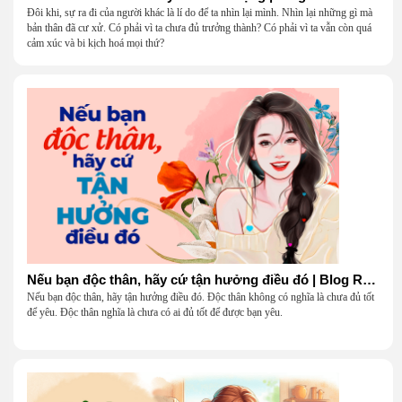
Đôi khi, sự ra đi của người khác là lí do để ta nhìn lại mình. Nhìn lại những gì mà
bản thân đã cư xử. Có phải vì ta chưa đủ trưởng thành? Có phải vì ta vẫn còn quá
cảm xúc và bi kịch hoá mọi thứ?
Nếu bạn độc thân, hãy cứ tận hưởng điều đó | Blog Radio 904
Nếu bạn độc thân, hãy tận hưởng điều đó. Độc thân không có nghĩa là chưa đủ tốt
để yêu. Độc thân nghĩa là chưa có ai đủ tốt để được bạn yêu.