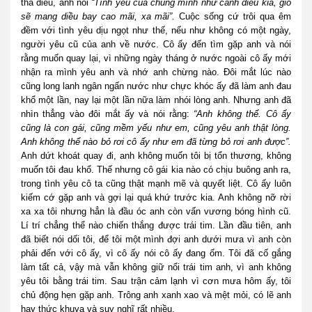
thả diều, anh nói
“Tình yêu của chúng mình như cánh diều kia, gió
sẽ mang diều bay cao mãi, xa mãi”.
Cuộc sống cứ trôi qua êm
đềm với tình yêu dịu ngọt như thế, nếu như không có một ngày,
người yêu cũ của anh về nước. Cô ấy đến tìm gặp anh và nói
rằng muốn quay lại, vì những ngày tháng ở nước ngoài cô ấy mới
nhận ra mình yêu anh và nhớ anh chừng nào. Đôi mắt lúc nào
cũng long lanh ngân ngấn nước như chực khóc ấy đã làm anh đau
khổ một lần, nay lại một lần nữa làm nhói lòng anh. Nhưng anh đã
nhìn thẳng vào đôi mắt ấy và nói rằng:
“Anh không thể. Cô ấy
cũng là con gái, cũng mềm yếu như em, cũng yêu anh thật lòng.
Anh không thể nào bỏ rơi cô ấy như em đã từng bỏ rơi anh được”.
Anh dứt khoát quay đi, anh không muốn tôi bị tổn thương, không
muốn tôi đau khổ. Thế nhưng cô gái kia nào có chịu buông anh ra,
trong tình yêu cô ta cũng thật mạnh mẽ và quyết liệt. Cô ấy luôn
kiếm cớ gặp anh và gợi lại quá khứ trước kia. Anh không nỡ rời
xa xa tôi nhưng hẳn là đầu óc anh còn vấn vương bóng hình cũ.
Lí trí chẳng thể nào chiến thắng được trái tim. Lần đầu tiên, anh
đã biết nói dối tôi, để tôi một mình đợi anh dưới mưa vì anh còn
phải đến với cô ấy, vì cô ấy nói cô ấy đang ốm. Tôi đã cố gắng
làm tất cả, vậy mà vẫn không giữ nổi trái tim anh, vì anh không
yêu tôi bằng trái tim. Sau trận cảm lạnh vì cơn mưa hôm ấy, tôi
chủ động hẹn gặp anh. Trông anh xanh xao và mệt mỏi, có lẽ anh
hay thức khuya và suy nghĩ rất nhiều.