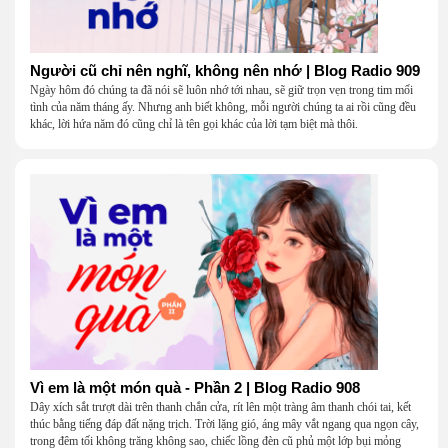
Người cũ chỉ nên nghĩ, không nên nhớ | Blog Radio 909
Ngày hôm đó chúng ta đã nói sẽ luôn nhớ tới nhau, sẽ giữ trọn vẹn trong tim mối
tình của năm tháng ấy. Nhưng anh biết không, mỗi người chúng ta ai rồi cũng đều
khác, lời hứa năm đó cũng chỉ là tên gọi khác của lời tạm biệt mà thôi.
Vì em là một món quà - Phần 2 | Blog Radio 908
Dây xích sắt trượt dài trên thanh chắn cửa, rít lên một tràng âm thanh chói tai, kết
thúc bằng tiếng đáp đất nặng trịch. Trời lặng gió, áng mây vắt ngang qua ngọn cây,
trong đêm tối không trăng không sao, chiếc lồng đèn cũ phủ một lớp bụi mỏng