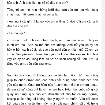
hận anh. Anh phải làm gì để bù đắp cho em?
Từng lời anh nói như những lưỡi dao cứa vào trái tim vẫn đang
chảy máu. Tôi cười nhạt nói với anh:
- Anh nghĩ cái gì mà lại nói với em những lời đó? Cái em cần anh
đâu thể cho em.
- Em cần gì?
- Em cần một tình yêu chân thành, em cần một ngưởi chỉ yêu
mình em thôi. Anh có thể cho em không? Anh rất yêu cô ấy thì
hãy ở bên cạnh cô ấy đi, sao còn nghĩ đến em làm gì? Cả em và
cô ấy đều yêu anh, nhưng tình yêu thì không thể san sẻ. Anh làm
vậy cô ấy sẽ đau lòng lắm. Ai nỡ so sánh những nỗi đau. Em đã
từng yêu anh, yêu đến đau lòng.
Sau lần đó chúng tôi không bao giờ liên lạc nữa. Thời gian cũng
giúp tôi quên được anh, còn anh chắc cũng hạnh phúc bên tình
yêu của mình. Câu hứa hôm nào “…anh có thể cho em trái tim…
để em sống” cũng chỉ là lời nói gió bay. Nếu như cuộc sống cứ
quay như một quỹ đạo êm đềm thì tốt cho tất cả mọi người,
nhưng cuộc sống lại không như ý người ta muốn. Vào cái đoạn
kết của câu chuyện tình này, nhân vật nam chính đã chết trong