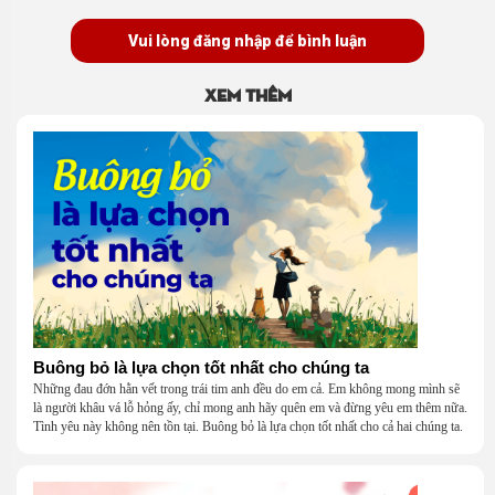
Vui lòng đăng nhập để bình luận
Xem thêm
Buông bỏ là lựa chọn tốt nhất cho chúng ta
Những đau đớn hằn vết trong trái tim anh đều do em cả. Em không mong mình sẽ
là người khâu vá lỗ hỏng ấy, chỉ mong anh hãy quên em và đừng yêu em thêm nữa.
Tình yêu này không nên tồn tại. Buông bỏ là lựa chọn tốt nhất cho cả hai chúng ta.