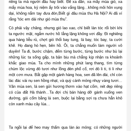
riêng ta mà người đâu hay biết. Để xa dần, xa mấy mùa gió, xa
mấy mùa hoa, kỷ niệm ấy trôi vào vắng lặng…không môi hôn vụng
dại, không nắm tay đưa đón,Biết gì đâu mùa thu Hà Nội? Ai đã ví
rằng “tóc em dài như gió mùa thu”.
Có phải vậy chăng, nhưng gió lao xao, chỉ biết làn tóc rối bời khi
ta ngước mặt, ngắm nước hồ lẳng lặng không vơi đầy. Đi nghiêng
qua hàng liễu rủ, chợt gió thổi bay tung, lá bay, tóc bay, ta cười
khẽ. Họ đang hò hẹn, bên hồ. Ôi, ta chẳng muốn làm người vô
duyên! Ta đi, bước chậm, đếm từng bước, từng bước như bù lại
những lúc ta sống gấp, ta bận bịu mà chẳng kịp nhận ra khoảnh
khắc giao mùa. Ta cho mình những phút lang thang, tìm từng
chùm lộc vừng đỏ tươi như lồng đèn phố cổ, rơi đỏ li ti, ti li như
một cơn mưa. Bắt gặp một gánh hàng hoa, sen đã lên đài, chỉ còn
lác đác vài nụ sen hồng nhạt, và quỳ cánh mỏng nhụy vàng tươi…
Vãn mùa sen, lá sen gửi hương thơm vào hạt cốm, nét đẹp riêng
có của đất Hà thành…Ta đợi chị bán hàng dỡ gánh xuống ven
đường, gói cốm bằng lá sen, buộc lại bằng sợi rạ chưa hẳn khô
còn xanh màu cây lúa…
Ta ngồi lại để heo may thấm qua làn áo mỏng; có những người