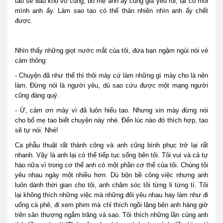
tao sẽ đau khổ vô cùng, bố mẹ anh ấy cũng già yếu rồi, lại có mỗi
mình anh ấy. Làm sao tao có thể thản nhiên nhìn anh ấy chết
được.
Nhìn thấy những giọt nước mắt của tôi, đứa bạn ngậm ngùi nói vẻ
cảm thông:
- Chuyện đã như thế thì thôi mày cứ làm những gì mày cho là nên
làm. Đừng nói là người yêu, dù sao cứu được một mạng người
cũng đáng quý.
- Ừ, cảm ơn mày vì đã luôn hiểu tao. Nhưng xin mày đừng nói
cho bố mẹ tao biết chuyện này nhé. Đến lúc nào đó thích hợp, tao
sẽ tự nói. Nhé!
Ca phẫu thuật rất thành công và anh cũng bình phục trở lại rất
nhanh. Vậy là anh lại có thể tiếp tục sống bên tôi. Tôi vui và cả tự
hào nữa vì trong cơ thể anh có một phần cơ thể của tôi. Chúng tôi
yêu nhau ngày một nhiều hơn. Dù bộn bề công việc nhưng anh
luôn dành thời gian cho tôi, anh chăm sóc tôi từng li từng tí. Tôi
lại không thích những việc mà những đôi yêu nhau hay làm như đi
uống cà phê, đi xem phim mà chỉ thích ngồi lặng bên anh hàng giờ
trên sân thượng ngắm trăng và sao. Tôi thích những lần cùng anh