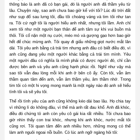
thông báo là anh đã có bạn gái, đó là người anh đã thầm yêu từ
lâu. Chuyện này, sao anh chưa bao giờ kể với tôi? Lúc đó trời đất
như sụp đổ sau lưng tôi, đầu tôi choáng váng và tim tôi như tan
ra. Tôi cứ ngỡ tôi là người hiểu anh nhất, nhưng tôi lầm. Anh chỉ
xem tôi như một người bạn thân để anh tâm sự khi vui buồn mà
thôi. Tôi cố nặn một nụ cười, méo mó và gượng gạo hơn bao giờ
hết để chúc mừng anh. Tôi quay đi giấu những giọt nước mắt lăn
dài. Tôi yêu anh bằng cả trái tim nhưng anh đâu có biết điều đó, vì
anh cũng đang yêu một người khác bằng cả trái tim mình. Yêu
một người đâu có nghĩa là mình phải có được người đó, chỉ cần
được bên anh và yêu anh cũng hạnh phúc rồi. Nghĩ như vậy mà
sao tôi vẫn đau lòng mỗi khi anh ở bên cô ấy. Còn tôi, vẫn âm
thầm quan tâm đến anh, vẫn âm thầm yêu, âm thầm nhớ. Trong
tim tôi có một hi vọng mong manh là một ngày nào đó anh sẽ hiểu
tình tôi và sẽ yêu tôi.
Thế rồi tình yêu của anh cũng không kéo dài bao lâu. Họ chia tay
vì những lí do không đâu, vì thế mà anh rất đau khổ. Anh đã khóc,
điều đó chứng tỏ anh còn yêu cô gái kia rất nhiều. Tôi chưa bao
giờ nhìn thấy con trai khóc, nhưng khi anh khóc, nước mắt tôi
cũng rơi. Tôi quan tâm đến anh nhiều hơn, những mong có thể
làm anh nguôi ngoai nỗi buồn. Có lúc anh ngỡ ngàng hỏi tôi: