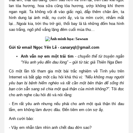
lan tỏa hương, hoa sữa cũng tỏa hương, ướp không khí thơm
ngan ngát. Ta không vội đi vào giấc ngủ, đắp thêm chăn ấm, ta
hình dung lại ánh mắt, nụ cười ấy, và ta mỉm cười, nhắm mắt
lại…Ngoài kia, trời thu trở gió, thổi bay lả tả những đốm hoa hình
sao trắng, ngõ phố vắng lặng đêm cuối mùa thu…
Gửi từ email Ngọc Yến Lê -
canaryql@gmail.com
Anh vẫn nợ em một trái tim
-
chuyển thể từ truyện ngắn
“Yêu anh yêu đến đau lòng” – gửi từ tác giả Thiên Nga Đen
Có một lần tôi tham gia một bài trắc nghiệm về Tình yêu trên
Internet và bắt gặp một câu hỏi khá thú vị:
“Nếu không may người
yêu bạn bị bệnh hiểm nghèo và rất cần một bên thận để sống thì
bạn cón sẵn sang sẻ chia một quả thận của mình không?”
. Tôi đọc
cho anh nghe câu hỏi đó và nói rằng:
- Em rất yêu anh nhưng nếu phải cho anh một quả thận thì đau
lắm, em không làm được đâu. Đến tiêm em còn sợ ấy.
Anh cười bảo:
- Vậy em nhẫn tâm nhìn anh chết đau đớn sao?