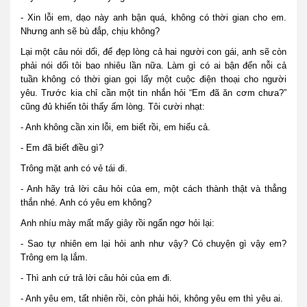
- Xin lỗi em, dạo này anh bận quá, không có thời gian cho em.
Nhưng anh sẽ bù đắp, chịu không?
Lại một câu nói dối, để đẹp lòng cả hai người con gái, anh sẽ còn
phải nói dối tôi bao nhiêu lần nữa. Làm gì có ai bận đến nỗi cả
tuần không có thời gian gọi lấy một cuộc điện thoại cho người
yêu. Trước kia chỉ cần một tin nhắn hỏi “Em đã ăn cơm chưa?”
cũng đủ khiến tôi thấy ấm lòng. Tôi cười nhạt:
- Anh không cần xin lỗi, em biết rồi, em hiểu cả.
- Em đã biết điều gì?
Trông mặt anh có vẻ tái đi.
- Anh hãy trả lời câu hỏi của em, một cách thành thật và thẳng
thắn nhé. Anh có yêu em không?
Anh nhíu mày mất mấy giây rồi ngẩn ngơ hỏi lại:
- Sao tự nhiên em lại hỏi anh như vậy? Có chuyện gì vậy em?
Trông em lạ lắm.
- Thì anh cứ trả lời câu hỏi của em đi.
- Anh yêu em, tất nhiên rồi, còn phải hỏi, không yêu em thì yêu ai.