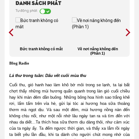
Danh sách phát
Tự động phát
nhiều
Bức tranh không có mắt
Về nơi nắng không đến
Bài 
(Phần 1)
(T
Blog Radio
Lá thư trong tuần: Dấu vết cuối mùa thu
Cuối thu, gió hanh hao làm khô bờ môi trong se lạnh, ta lại bất
chợt thấy những mùi hương quẩn quanh trong làn gió cuối chiều
hay khi màn đêm dần buông. Những bông hoa hình sao trắng khẽ
rơi, lấm tấm trên vỉa hè, gửi lại tóc ai hương hoa sữa thoảng
thơm mà ngọt dịu. Và sau một đêm, mùi hương nồng nàn đến
không chịu nổi, như một nỗi nhớ lâu ngày tan ra và tìm đến với
nhau da diết…Ta thích hoa sữa thơm dịu dàng thôi, như cảm xúc
của ta ngày ấy. Ta đếm ngược thời gian, và thấy xa lắm rồi ngày
ta biết yêu lần đầu, khi ta dành cho người chút mong nhớ của