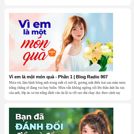
Vì em là một món quà - Phần 1 | Blog Radio 907
Mưa rơi, làm hình bóng anh trong mắt cô mờ đi, gương mặt điển trai sau màn mưa
trắng chẳng rõ đang vui hay buồn. Mưa vẫn không ngừng xối lên thân ảnh liu xiu
của anh, lớp áo sơ mi trắng dính vào da lộ ra vết sẹo dài chạy dọc theo cánh tay
khẳng khiu.