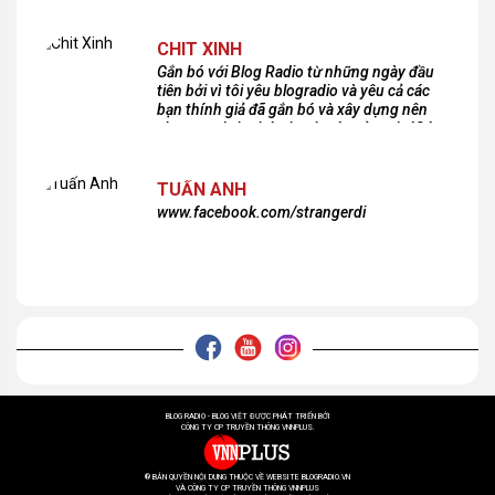
CHIT XINH
Gắn bó với Blog Radio từ những ngày đầu
tiên bởi vì tôi yêu blogradio và yêu cả các
bạn thính giả đã gắn bó và xây dựng nên
chương trình phát thanh xúc cảm này!Cám
ơn các bạn rất nhiều!
TUẤN ANH
www.facebook.com/strangerdi
BLOG RADIO - BLOG VIỆT ĐƯỢC PHÁT TRIỂN BỞI
CÔNG TY CP TRUYỀN THÔNG VNNPLUS.
® BẢN QUYỀN NỘI DUNG THUỘC VỀ WEBSITE BLOGRADIO.VN
VÀ CÔNG TY CP TRUYỀN THÔNG VNNPLUS