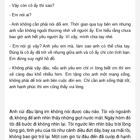
- Vậy còn cô ấy thì sao?
- Em nói ai?
- Anh không cần phải nói dối em. Thời gian qua tuy bên em nhưng
anh vẫn không nguôi thương nhớ về người ấy. Em hiểu rằng chưa
bao giờ anh hết yêu người ấy. Vì vậy, mình chia tay nhé.
- Em nói gì vậy? Anh yêu em mà, làm sao anh có thể chia tay.
Đúng là cô ấy đã trở về nhưng giữa anh và cô ấy chỉ còn tình bạn.
Em đừng suy nghĩ hồ đồ.
- Không phải vậy đâu, nếu anh yêu em chỉ vì lòng biết ơn thì em
sẽ càng đau khổ nhiều hơn. Em tặng cho anh một mạng sống,
không phải để trói anh bên cuộc đời em. Chỉ cần anh sống thật tốt,
anh hạnh phúc thì em cũng thấy vui lòng.
Anh cúi đầu lặng im không nói được câu nào. Tôi vội ngoảnh
đi, không để anh nhìn thấy những giọt nước mắt. Ngày hôm đó
tôi đã bước đi không nhìn lại. Tôi ngước lên nhìn bầu trời lồng
lộng gió, tình yêu của tôi như cánh diều đứt dây, bay xa mãi rồi,
không bao giờ trở lại. Một cơn gió từ đâu đến đã cướp đi hạnh