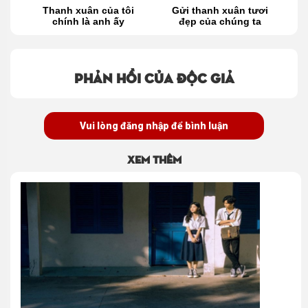
n
Thanh xuân của tôi
Gửi thanh xuân tươi
ì?
chính là anh ấy
đẹp của chúng ta
h
Phản hồi của độc giả
Vui lòng đăng nhập để bình luận
Xem thêm