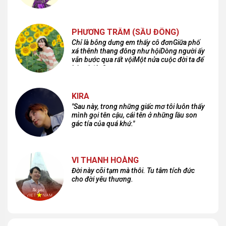
PHƯƠNG TRÂM (SẦU ĐÔNG)
Chỉ là bỗng dưng em thấy cô đơnGiữa phố
xá thênh thang đông như hộiDòng người ấy
vẫn bước qua rất vộiMột nửa cuộc đời ta để
lại nơi đâu?
KIRA
"Sau này, trong những giấc mơ tôi luôn thấy
mình gọi tên cậu, cái tên ở những lầu son
gác tía của quá khứ."
VI THANH HOÀNG
Đời này cõi tạm mà thôi. Tu tâm tích đức
cho đời yêu thương.