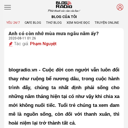
Phát thanh xúc cảm của bạn !
BLOG CỦA TÔI
YÊU 24/7
CAFE BLOG
THƠ BLOG
XEM NGHE ĐỌC
TRUYỆN ONLINE
BL
Anh có còn nhớ mùa mưa ngâu năm ấy?
2020-08-11 01:26
Tác giả:
Phạm Nguyệt
blogradio.vn - Cuộc đời con người vẫn luôn đổi 
thay như ruộng bể nương dâu, trong cuộc hành 
trình đấy, chúng ta nhất định phải sống cho 
những năm tháng hiện tại có như vậy khi chia xa 
mới không nuối tiếc. Tuổi trẻ chúng ta xem đam 
mê là nguồn sống, còn đối với thanh xuân, thì 
hoài niệm lại trở thành tất cả.