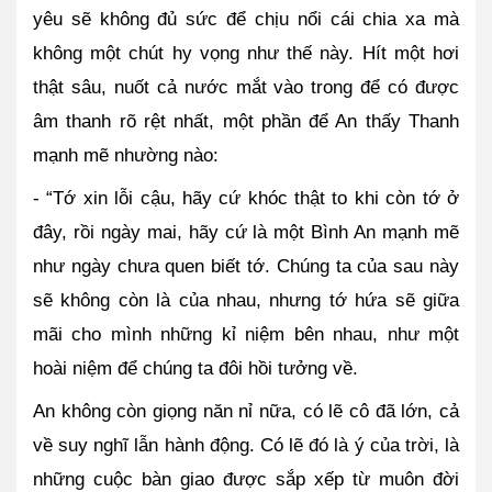
yêu sẽ không đủ sức để chịu nổi cái chia xa mà 
không một chút hy vọng như thế này. Hít một hơi 
thật sâu, nuốt cả nước mắt vào trong để có được 
âm thanh rõ rệt nhất, một phần để An thấy Thanh 
mạnh mẽ nhường nào:
- “Tớ xin lỗi cậu, hãy cứ khóc thật to khi còn tớ ở 
đây, rồi ngày mai, hãy cứ là một Bình An mạnh mẽ 
như ngày chưa quen biết tớ. Chúng ta của sau này 
sẽ không còn là của nhau, nhưng tớ hứa sẽ giữa 
mãi cho mình những kỉ niệm bên nhau, như một 
hoài niệm để chúng ta đôi hồi tưởng về.
An không còn giọng năn nỉ nữa, có lẽ cô đã lớn, cả 
về suy nghĩ lẫn hành động. Có lẽ đó là ý của trời, là 
những cuộc bàn giao được sắp xếp từ muôn đời 