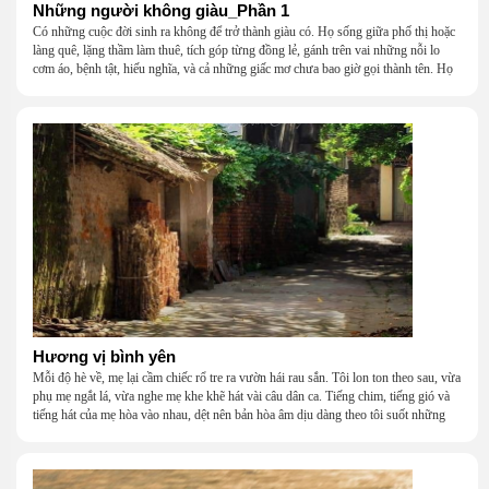
Những người không giàu_Phần 1
Có những cuộc đời sinh ra không để trở thành giàu có. Họ sống giữa phố thị hoặc
làng quê, lặng thầm làm thuê, tích góp từng đồng lẻ, gánh trên vai những nỗi lo
cơm áo, bệnh tật, hiếu nghĩa, và cả những giấc mơ chưa bao giờ gọi thành tên. Họ
khắc khẩu, cãi vã, bướng bỉnh, yếu đuối, rồi lại ôm nhau mà cười, mà khóc, mà
gắng gượng đi tiếp qua những mùa giông gió. Họ không giàu, nhưng họ dựng nên
một mái nhà bằng lòng thương, bằng sự nhẫn nại và một niềm tin cũ kỹ rằng: dẫu
nghèo đến đâu, cũng còn có nhau để quay về.
Hương vị bình yên
Mỗi độ hè về, mẹ lại cầm chiếc rổ tre ra vườn hái rau sắn. Tôi lon ton theo sau, vừa
phụ mẹ ngắt lá, vừa nghe mẹ khe khẽ hát vài câu dân ca. Tiếng chim, tiếng gió và
tiếng hát của mẹ hòa vào nhau, dệt nên bản hòa âm dịu dàng theo tôi suốt những
năm tháng tuổi thơ.