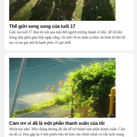
Thế giới song song của tuổi 17
Giấc mơ tuổi 17 đưa tôi trải qua một đời người trưởng thành cô độc, để rồi khi
bừng tỉnh giữa gian bếp ngập nắng, tôi mới vỡ òa nhận ra thực tại bình dị bên bố
mẹ và em gái mới là hạnh phúc vô giá nhất
Cảm ơn vì đã là một phần thanh xuân của tôi
Mười hai năm. Một chặng đường đủ dài để trở thành một phần thanh xuân. Cảm
ơn tất cả. Hẹn gặp lại ở một phiên bản tốt hơn của chính mình và vẫn luôn mang