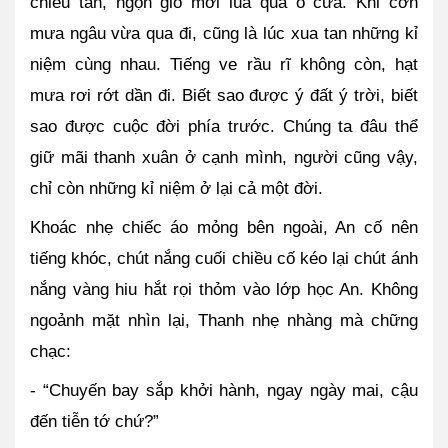
chiều tàn, ngọn gió mới lùa qua ô cửa. Khi cơn 
mưa ngâu vừa qua đi, cũng là lúc xua tan những kỉ 
niệm cùng nhau. Tiếng ve rầu rĩ không còn, hạt 
mưa rơi rớt dần đi. Biết sao được ý đất ý trời, biết 
sao được cuộc đời phía trước. Chúng ta đâu thể 
giữ mãi thanh xuân ở cạnh mình, người cũng vậy, 
chỉ còn những kỉ niệm ở lại cả một đời.
Khoác nhẹ chiếc áo mỏng bên ngoài, An cố nên 
tiếng khóc, chút nắng cuối chiều cố kéo lại chút ánh 
nắng vàng hiu hắt rọi thỏm vào lớp học An. Không 
ngoảnh mặt nhìn lại, Thanh nhẹ nhàng mà chững 
chạc:
- “Chuyến bay sắp khởi hành, ngay ngày mai, cậu 
đến tiễn tớ chứ?”