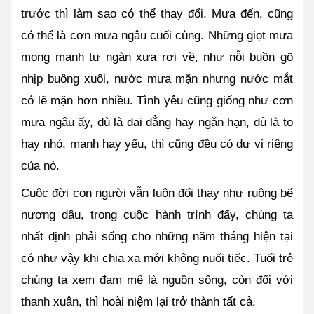
trước thì làm sao có thể thay đổi. Mưa đến, cũng 
có thể là cơn mưa ngâu cuối cùng. Những giọt mưa 
mong manh tự ngàn xưa rơi về, như nỗi buồn gõ 
nhịp buông xuôi, nước mưa mặn nhưng nước mắt 
có lẽ mặn hơn nhiều. Tình yêu cũng giống như cơn 
mưa ngâu ấy, dù là dai dẳng hay ngắn hạn, dù là to 
hay nhỏ, mạnh hay yếu, thì cũng đều có dư vị riêng 
của nó.
Cuộc đời con người vẫn luôn đổi thay như ruộng bể 
nương dâu, trong cuộc hành trình đấy, chúng ta 
nhất định phải sống cho những năm tháng hiện tại 
có như vậy khi chia xa mới không nuối tiếc. Tuổi trẻ 
chúng ta xem đam mê là nguồn sống, còn đối với 
thanh xuân, thì hoài niệm lại trở thành tất cả.