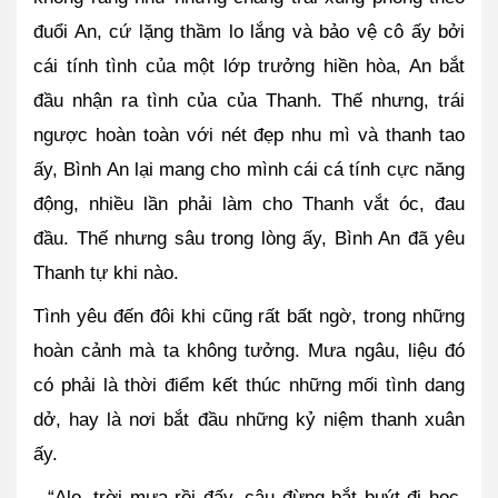
đuổi An, cứ lặng thầm lo lắng và bảo vệ cô ấy bởi 
cái tính tình của một lớp trưởng hiền hòa, An bắt 
đầu nhận ra tình của của Thanh. Thế nhưng, trái 
ngược hoàn toàn với nét đẹp nhu mì và thanh tao 
ấy, Bình An lại mang cho mình cái cá tính cực năng 
động, nhiều lần phải làm cho Thanh vắt óc, đau 
đầu. Thế nhưng sâu trong lòng ấy, Bình An đã yêu 
Thanh tự khi nào.
Tình yêu đến đôi khi cũng rất bất ngờ, trong những 
hoàn cảnh mà ta không tưởng. Mưa ngâu, liệu đó 
có phải là thời điểm kết thúc những mối tình dang 
dở, hay là nơi bắt đầu những kỷ niệm thanh xuân 
ấy.
- “Alo, trời mưa rồi đấy, cậu đừng bắt buýt đi học, 