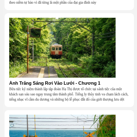
theo niềm tự hào vì đã từng là một phần của đại gia đình này
Ánh Trăng Sáng Rơi Vào Lưới - Chương 1
Bữa tiệc kỷ niệm thành lập tập đoàn Hạ Thị được tổ chức tại sảnh tiệc của một
khách sạn sáu sao ngay trung tâm thành phố. Tiếng ly thủy tinh va chạm lách cách,
tiếng nhạc vĩ cầm du dương và những bộ lễ phục đắt đỏ của giới thượng lưu dệt
nên một khung cảnh hoa lệ đến ngột ngạt.