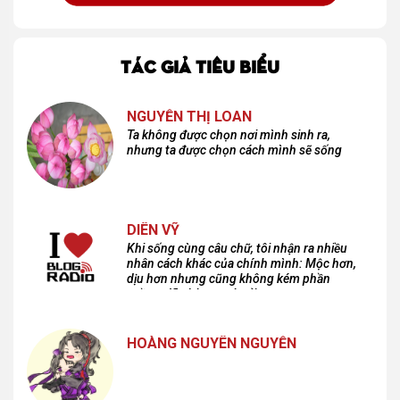
TÁC GIẢ TIÊU BIỂU
NGUYỄN THỊ LOAN
Ta không được chọn nơi mình sinh ra,
nhưng ta được chọn cách mình sẽ sống
DIÊN VỸ
Khi sống cùng câu chữ, tôi nhận ra nhiều
nhân cách khác của chính mình: Mộc hơn,
dịu hơn nhưng cũng không kém phần
cuồng dã và hoang hoải...
HOÀNG NGUYÊN NGUYỄN