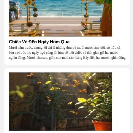
Chiếc Vé Đến Ngày Hôm Qua
Mười năm trước, chúng tôi chỉ là những đứa trẻ mười mười tám tuổi, sở hữu cả
bầu trời ước mơ ngây ngô cùng lời hứa về một chiếc vé thời gian giá hai mươi
nghìn đồng. Mười năm sau, giữa cơn mưa rào tháng Bảy, liệu hai mươi nghìn đồng
có giúp chúng tôi tìm lại được thanh xuân đã bỏ lỡ?