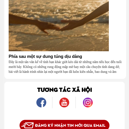
Phía sau một sự dung túng dịu dàng
Đây là một tản văn kể về tình bạn khác giới kéo dài từ những năm tiểu học đến tuổi
mười bảy. Không có những rung động mập mờ hay một câu chuyện tình dang dở,
bài viết là hành trình nhìn lại một người bạn đã luôn kiên nhẫn, bao dung và âm
thầm dung túng những vụng về, bướng bỉnh của tôi. Qua những ký ức nhỏ bé và
bình dị, tôi nhận ra điều quý giá nhất thanh xuân từng dành tặng mình không phải
là một mối tình, mà là một người luôn cho tôi quyền được là chính mình.
TƯƠNG TÁC XÃ HỘI