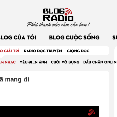
Phát thanh xúc cảm của bạn !
BLOG CỦA TÔI
BLOG CUỘC SỐNG
S
O GIẢI TRÍ
RADIO ĐỌC TRUYỆN
GIỌNG ĐỌC
ÂM NHẠC
YÊU ĐIỆN ẢNH
CƯỜI VỠ BỤNG
DẤU CHÂN ONLIN
đã mang đi