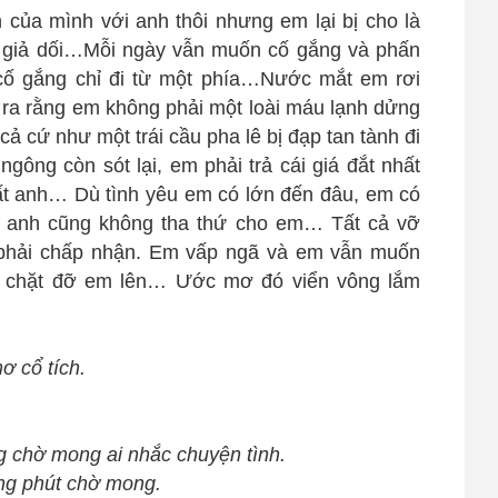
của mình với anh thôi nhưng em lại bị cho là
là giả dối…Mỗi ngày vẫn muốn cố gắng và phấn
cố gắng chỉ đi từ một phía…Nước mắt em rơi
 ra rằng em không phải một loài máu lạnh dửng
ả cứ như một trái cầu pha lê bị đạp tan tành đi
gông còn sót lại, em phải trả cái giá đắt nhất
mất anh… Dù tình yêu em có lớn đến đâu, em có
, anh cũng không tha thứ cho em… Tất cả vỡ
phải chấp nhận. Em vấp ngã và em vẫn muốn
t chặt đỡ em lên… Ước mơ đó viển vông lắm
 cổ tích.
 chờ mong ai nhắc chuyện tình.
ng phút chờ mong.