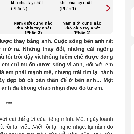
Nam giới cung nào
Nam giới cung nào
Phía trước
y
khó chia tay nhất
khó chia tay nhất
yê
(Phần 2)
(Phần 1)
 được thay bằng anh. Cuộc sống bên anh rất
c mở ra. Những thay đổi, những cái ngông
ái tôi trỗi dậy và không kiềm chế được đang
 em chỉ muốn được sống vì anh, đối với em
 là em phải mạnh mẽ, nhưng trái tim lại hành
y dẹp bỏ cả bản thân để ở bên anh… Một
à anh đã không chấp nhận điều đó từ em.
***
ới cái thế giới của riêng mình. Một ngày loanh
 rồi lại viết...Viết rồi lại nghe nhạc, lại nằm đó