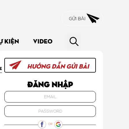
GỬI BÀI
Ự KIỆN
VIDEO
HƯỚNG DẪN GỬI BÀI
E
Đăng nhập
OR