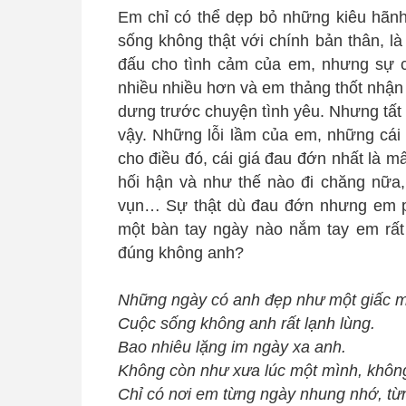
Em chỉ có thể dẹp bỏ những kiêu hãnh 
sống không thật với chính bản thân, 
đấu cho tình cảm của em, nhưng sự 
nhiều nhiều hơn và em thảng thốt nhận
dưng trước chuyện tình yêu. Nhưng tất c
vậy. Những lỗi lầm của em, những cái n
cho điều đó, cái giá đau đớn nhất là 
hối hận và như thế nào đi chăng nữa
vụn… Sự thật dù đau đớn nhưng em 
một bàn tay ngày nào nắm tay em rấ
đúng không anh?
Những ngày có anh đẹp như một giấc mơ
Cuộc sống không anh rất lạnh lùng.
Bao nhiêu lặng im ngày xa anh.
Không còn như xưa lúc một mình, không
Chỉ có nơi em từng ngày nhung nhớ, từ