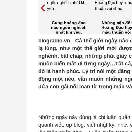
Làm sao mặc kệ
Cung hoàng đạo
Những cặp đôi
được đây
nào ngốc nghếch
Hoàng Đạo ha
nhất khi yêu.
mâu thuẫn với
nhau
blogradio.vn - Cả thế giới ngày nào
lạ lùng, như một thế giới mới đượ
nghênh, bất chấp, những phút giây c
muốn biến mất đi từng ngày…Tất cả,
đó là hạnh phúc. Lý trí nói một đằng
động một nẻo, vẫn muốn những ngà
đứa con gái nổi loạn từ trong máu v
Những ngày này đúng là chỉ luẩn quẩn v
quanh viết, up blog, viết nhật ký, nhớ, và