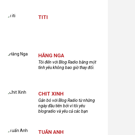
TITI
HẰNG NGA
Tôi đến với Blog Radio bằng một
tình yêu không bao giờ thay đổi.
CHIT XINH
Gắn bó với Blog Radio từ những
ngày đầu tiên bởi vì tôi yêu
blogradio và yêu cả các bạn
thính giả đã gắn bó và xây dựng
nên chương trình phát thanh xúc
cảm này!Cám ơn các bạn rất
TUẤN ANH
nhiều!