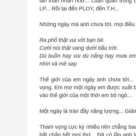
lẩn thẩn nhẩn nhơ... Luẩn quẩn trong 
LP... Rồi lại đến PLOY, đến T.H...
Những ngày mà anh chưa tới, mọi điều v
Ra phố thật vui với bạn bè.
Cười nói thật vang dưới bầu trời.
Dù buồn hay vui dù nắng hay mưa em 
nhìn và mê say.
Thế giới của em ngày anh chưa tới...
vọng. Em mơ một ngày em được xuất bả
vào thế giới của một thời em bỏ ngỏ...
Một ngày là tràn đầy năng lượng... Giản
Tham vọng cực kỳ nhiều nên chẳng bao
bất chấp hết mọi thứ... Đã có lần anh 