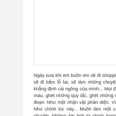
Ngày xưa khi em buồn em sẽ đi shoppin
sẽ đi bấm lỗ tai, sẽ làm những chuyệ
khẳng định cái ngông của mình... Mọi đ
máu, ghét những quy tắc, ghét những đ
đoạn. Như một nhận vật phản diện. Và 
Như chính lúc này... Muốn làm một cá
chuyện. Những ám ảnh từ chính tron