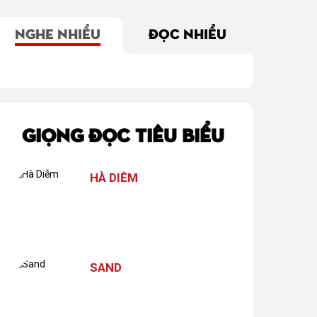
NGHE NHIỀU
ĐỌC NHIỀU
 là tình
Blog Radio 185:
Nhật kí những
Vì
u
Nợ đời
mảnh vụn sau chia
phải
tay
GIỌNG ĐỌC TIÊU BIỂU
HÀ DIỄM
SAND