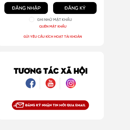
ĐĂNG NHẬP
ĐĂNG KÝ
GHI NHỚ MẬT KHẨU
QUÊN MẬT KHẨU
GỬI YÊU CẦU KÍCH HOẠT TÀI KHOẢN
TƯƠNG TÁC XÃ HỘI