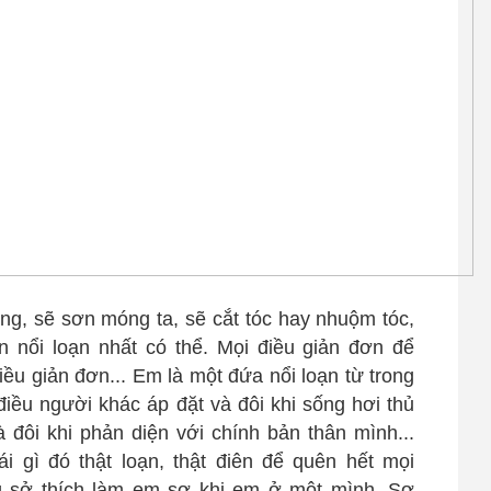
g, sẽ sơn móng ta, sẽ cắt tóc hay nhuộm tóc,
n nổi loạn nhất có thể. Mọi điều giản đơn để
iều giản đơn... Em là một đứa nổi loạn từ trong
iều người khác áp đặt và đôi khi sống hơi thủ
đôi khi phản diện với chính bản thân mình...
i gì đó thật loạn, thật điên để quên hết mọi
g sở thích làm em sợ khi em ở một mình. Sợ