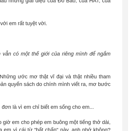
đầu những giai điệu của Đỗ Bảo, của HAT, của
ới em rất tuyệt vời.
vẫn có một thế giới của riêng mình để ngắm
 Những ước mơ thật vĩ đại và thật nhiều tham
n quyển sách do chính mình viết ra, mơ bước
 đơn là vì em chỉ biết em sống cho em...
 giờ em cho phép em buông một tiếng thở dài,
la em vì cái từ "bất chấp" này, anh nhớ không?