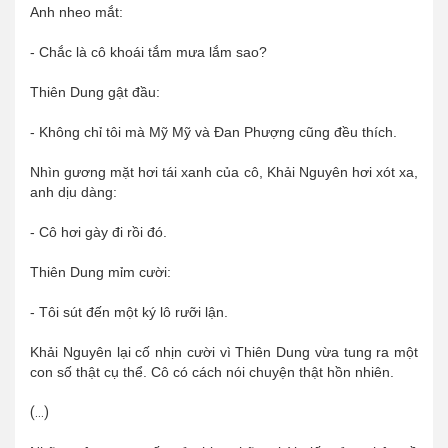
Anh nheo mắt:
- Chắc là cô khoái tắm mưa lắm sao?
Thiên Dung gật đầu:
- Không chỉ tôi mà Mỹ Mỹ và Đan Phượng cũng đều thích.
Nhìn gương mặt hơi tái xanh của cô, Khải Nguyên hơi xót xa,
anh dịu dàng:
- Cô hơi gày đi rồi đó.
Thiên Dung mỉm cười:
- Tôi sút đến một ký lô rưỡi lận.
Khải Nguyên lại cố nhịn cười vì Thiên Dung vừa tung ra một
con số thật cụ thể. Cô có cách nói chuyện thật hồn nhiên.
(...)