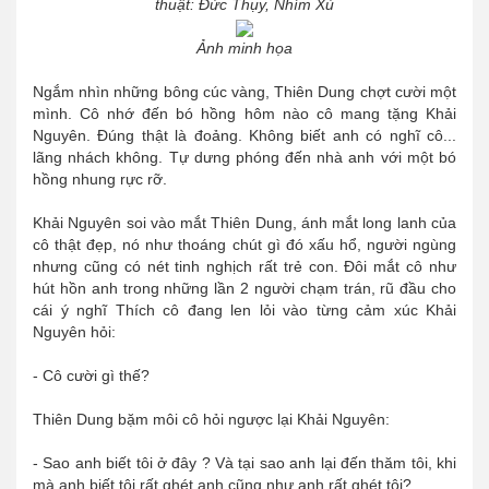
thuật: Đức Thụy, Nhím Xù
Ảnh minh họa
Ngắm nhìn những bông cúc vàng, Thiên Dung chợt cười một
mình. Cô nhớ đến bó hồng hôm nào cô mang tặng Khải
Nguyên. Đúng thật là đoảng. Không biết anh có nghĩ cô...
lãng nhách không. Tự dưng phóng đến nhà anh với một bó
hồng nhung rực rỡ.
Khải Nguyên soi vào mắt Thiên Dung, ánh mắt long lanh của
cô thật đẹp, nó như thoáng chút gì đó xấu hổ, người ngùng
nhưng cũng có nét tinh nghịch rất trẻ con. Đôi mắt cô như
hút hồn anh trong những lần 2 người chạm trán, rũ đầu cho
cái ý nghĩ Thích cô đang len lỏi vào từng cảm xúc Khải
Nguyên hỏi:
- Cô cười gì thế?
Thiên Dung bặm môi cô hỏi ngược lại Khải Nguyên:
- Sao anh biết tôi ở đây ? Và tại sao anh lại đến thăm tôi, khi
mà anh biết tôi rất ghét anh cũng như anh rất ghét tôi?