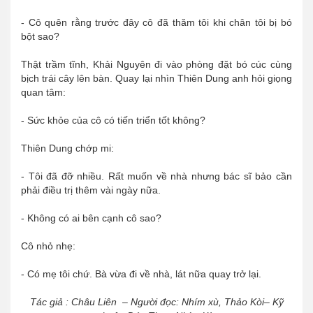
- Cô quên rằng trước đây cô đã thăm tôi khi chân tôi bị bó
bột sao?
Thật trầm tĩnh, Khải Nguyên đi vào phòng đặt bó cúc cùng
bịch trái cây lên bàn. Quay lại nhìn Thiên Dung anh hỏi giọng
quan tâm:
- Sức khỏe của cô có tiến triển tốt không?
Thiên Dung chớp mi:
- Tôi đã đỡ nhiều. Rất muốn về nhà nhưng bác sĩ bảo cần
phải điều trị thêm vài ngày nữa.
- Không có ai bên cạnh cô sao?
Cô nhỏ nhẹ:
- Có mẹ tôi chứ. Bà vừa đi về nhà, lát nữa quay trở lại.
Tác giả : Châu Liên – Người đọc: Nhím xù, Thảo Kòi– Kỹ