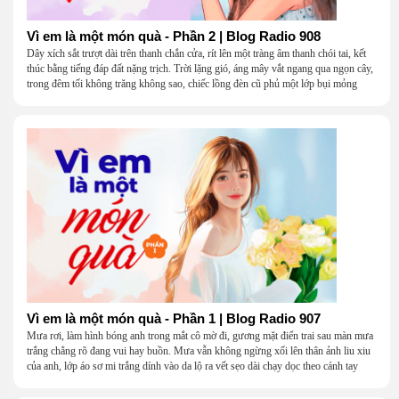
Vì em là một món quà - Phần 2 | Blog Radio 908
Dây xích sắt trượt dài trên thanh chắn cửa, rít lên một tràng âm thanh chói tai, kết
thúc bằng tiếng đáp đất nặng trịch. Trời lặng gió, áng mây vắt ngang qua ngọn cây,
trong đêm tối không trăng không sao, chiếc lồng đèn cũ phủ một lớp bụi mỏng
Vì em là một món quà - Phần 1 | Blog Radio 907
Mưa rơi, làm hình bóng anh trong mắt cô mờ đi, gương mặt điển trai sau màn mưa
trắng chẳng rõ đang vui hay buồn. Mưa vẫn không ngừng xối lên thân ảnh liu xiu
của anh, lớp áo sơ mi trắng dính vào da lộ ra vết sẹo dài chạy dọc theo cánh tay
khẳng khiu.