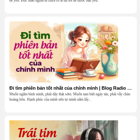
để yêu. Độc thân nghĩa là chưa có ai đủ tốt để được bạn yêu.
Đi tìm phiên bản tốt nhất của chính mình | Blog Radio 903
Muốn ngắm bình minh, phải dậy thật sớm. Muốn tạm biệt ngày tàn, phải vẫy chào
hoàng hôn. Hạnh phúc của mình nên tự mình nắm lấy...