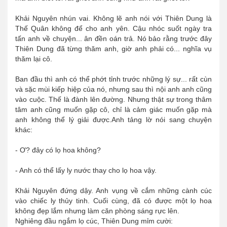
Khải Nguyên nhún vai. Không lẽ anh nói với Thiên Dung là
Thế Quân không để cho anh yên. Cậu nhóc suốt ngày tra
tấn anh về chuyện... ân đền oán trả. Nó bảo rằng trước đây
Thiên Dung đã từng thăm anh, giờ anh phải có... nghĩa vụ
thăm lại cô.
Ban đầu thì anh có thể phớt tỉnh trước những lý sự... rất cùn
và sặc mùi kiếp hiệp của nó, nhưng sau thì nội anh anh cũng
vào cuộc. Thế là đành lên đường. Nhưng thật sự trong thâm
tâm anh cũng muốn gặp cô, chỉ là cảm giác muốn gặp mà
anh không thể lý giải được.Anh tảng lờ nói sang chuyện
khác:
- Ơ? đây có lọ hoa không?
- Anh có thể lấy ly nước thay cho lọ hoa vậy.
Khải Nguyên đứng dậy. Anh vụng về cắm những cành cúc
vào chiếc ly thủy tinh. Cuối cùng, đã có được một lọ hoa
không đẹp lắm nhưng làm căn phòng sáng rực lên.
Nghiêng đầu ngắm lọ cúc, Thiên Dung mỉm cười: