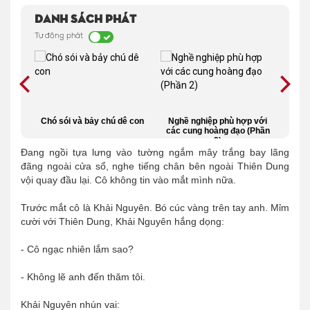
Danh sách phát
Tự động phát
, hoa
Chó sói và bảy chú dê con
Nghề nghiệp phù hợp với
Hãy
14)
các cung hoàng đạo (Phần
2)
Đang ngồi tựa lưng vào tường ngắm mây trắng bay lãng
đãng ngoài cửa sổ, nghe tiếng chân bên ngoài Thiên Dung
vội quay đầu lại. Cô không tin vào mắt mình nữa.
Trước mắt cô là Khải Nguyên. Bó cúc vàng trên tay anh. Mỉm
cười với Thiên Dung, Khải Nguyên hắng dọng:
- Cô ngạc nhiên lắm sao?
- Không lẽ anh đến thăm tôi.
Khải Nguyên nhún vai: