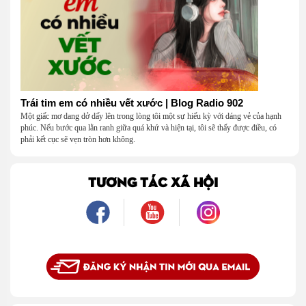
Trái tim em có nhiều vết xước | Blog Radio 902
Một giấc mơ dang dở dấy lên trong lòng tôi một sự hiếu kỳ với dáng vẻ của hạnh
phúc. Nếu bước qua lằn ranh giữa quá khứ và hiện tại, tôi sẽ thấy được điều, có
phải kết cục sẽ vẹn tròn hơn không.
TƯƠNG TÁC XÃ HỘI