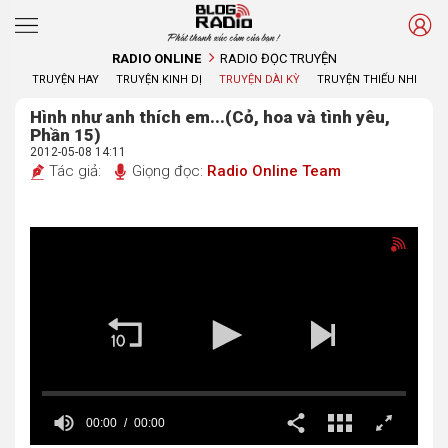
Phát thanh xúc cảm của bạn !
RADIO ONLINE
RADIO ĐỌC TRUYỆN
TRUYỆN HAY
TRUYỆN KINH DỊ
TRUYỆN DÀI KỲ
TRUYỆN THIẾU NHI
Hình như anh thích em...(Cỏ, hoa và tình yêu,
Phần 15)
2012-05-08 14:11
Tác giả:
Giọng đọc:
Radio Online Team
00:00
00:00