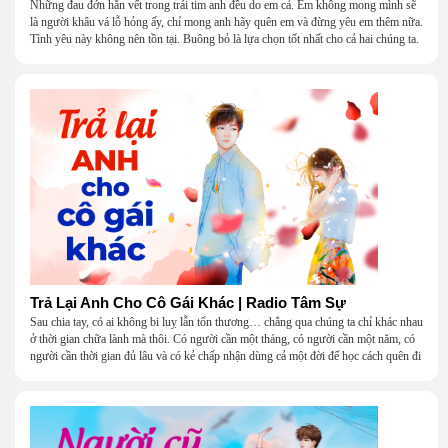
Những đau đớn hằn vết trong trái tim anh đều do em cả. Em không mong mình sẽ
là người khâu vá lỗ hỏng ấy, chỉ mong anh hãy quên em và đừng yêu em thêm nữa.
Tình yêu này không nên tồn tại. Buông bỏ là lựa chọn tốt nhất cho cả hai chúng ta.
Trả Lại Anh Cho Cô Gái Khác | Radio Tâm Sự
Sau chia tay, có ai không bi luỵ lẫn tổn thương… chẳng qua chúng ta chỉ khác nhau
ở thời gian chữa lành mà thôi. Có người cần một tháng, có người cần một năm, có
người cần thời gian đủ lâu và có kẻ chấp nhận dùng cả một đời để học cách quên đi
một người.