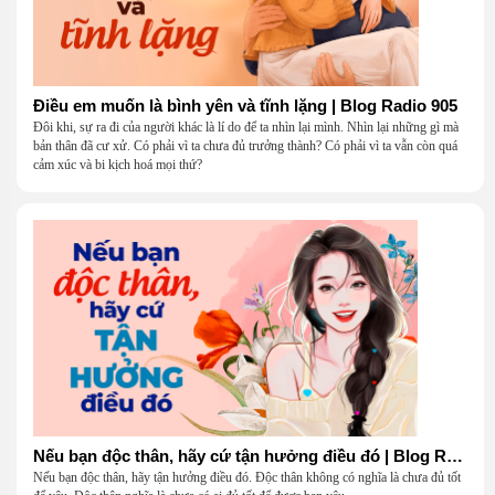
Điều em muốn là bình yên và tĩnh lặng | Blog Radio 905
Đôi khi, sự ra đi của người khác là lí do để ta nhìn lại mình. Nhìn lại những gì mà
bản thân đã cư xử. Có phải vì ta chưa đủ trưởng thành? Có phải vì ta vẫn còn quá
cảm xúc và bi kịch hoá mọi thứ?
Nếu bạn độc thân, hãy cứ tận hưởng điều đó | Blog Radio 904
Nếu bạn độc thân, hãy tận hưởng điều đó. Độc thân không có nghĩa là chưa đủ tốt