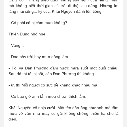
Cả 2 cứ im lặng theo đuổi những suy nghĩ của riêng mình
mà không biết thời gian cứ trôi đi thật dịu dàng. Nhưng Im
lặng mãi cũng... kỳ cục, Khải Nguyên đành lên tiếng:
- Có phải cô bị cảm mưa không?
Thiên Dung nhỏ nhẹ:
- Vâng...
- Dạo này trời hay mưa dông lắm
- Tôi và Đan Phượng dầm nước mưa suốt một buổi chiều.
Sau đó thì tôi bị sốt, còn Đan Phượng thì không.
- ừ, thì Mỗi người có sức đề kháng khác nhau mà
- Có bao giờ anh tắm mưa chưa, thích lắm.
Khải Nguyên cố nhịn cười. Một tên đàn ông như anh mà tắm
mưa vớ vẩn như mấy cô gái không chừng thiên hạ cho là
điên.