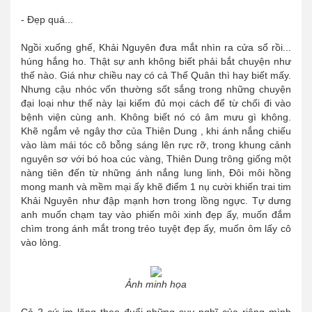
- Đẹp quá...
Ngồi xuống ghế, Khải Nguyên đưa mắt nhìn ra cửa sổ rồi...
húng hắng ho. Thật sự anh không biết phải bắt chuyện như
thế nào. Giá như chiều nay có cả Thế Quân thì hay biết mấy.
Nhưng cậu nhóc vốn thường sốt sắng trong những chuyện
đại loại như thế này lại kiếm đủ mọi cách để từ chối đi vào
bệnh viện cùng anh. Không biết nó có âm mưu gì không.
Khẽ ngắm vẻ ngây thơ của Thiên Dung , khi ánh nắng chiếu
vào làm mái tóc cô bỗng sáng lên rực rỡ, trong khung cảnh
nguyên sơ với bó hoa cúc vàng, Thiên Dung trông giống một
nàng tiên đến từ những ánh nắng lung linh, Đôi môi hồng
mong manh và mềm mại ấy khẽ điểm 1 nụ cười khiến trai tim
Khải Nguyên như đập mạnh hơn trong lồng ngực. Tự dưng
anh muốn chạm tay vào phiến môi xinh đẹp ấy, muốn đắm
chìm trong ánh mắt trong trẻo tuyệt đẹp ấy, muốn ôm lấy cô
vào lòng.
Ảnh minh họa