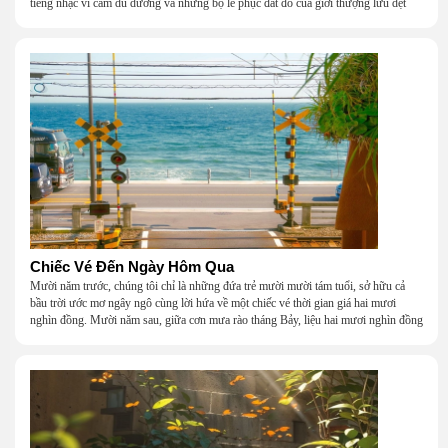
tiếng nhạc vĩ cầm du dương và những bộ lễ phục đắt đỏ của giới thượng lưu dệt
nên một khung cảnh hoa lệ đến ngột ngạt.
Chiếc Vé Đến Ngày Hôm Qua
Mười năm trước, chúng tôi chỉ là những đứa trẻ mười mười tám tuổi, sở hữu cả
bầu trời ước mơ ngây ngô cùng lời hứa về một chiếc vé thời gian giá hai mươi
nghìn đồng. Mười năm sau, giữa cơn mưa rào tháng Bảy, liệu hai mươi nghìn đồng
có giúp chúng tôi tìm lại được thanh xuân đã bỏ lỡ?