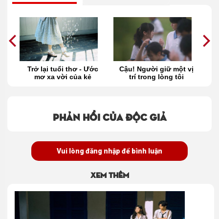
Trở lại tuổi thơ - Ước
Cậu! Người giữ một vị
m
mơ xa vời của kẻ
trí trong lòng tôi
ng
trưởng thành
Phản hồi của độc giả
Vui lòng đăng nhập để bình luận
Xem thêm