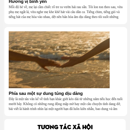
Hương vị bình yên
Mỗi độ hè về, mẹ lại cầm chiếc rổ tre ra vườn hái rau sắn. Tôi lon ton theo sau, vừa
phụ mẹ ngắt lá, vừa nghe mẹ khe khẽ hát vài câu dân ca. Tiếng chim, tiếng gió và
tiếng hát của mẹ hòa vào nhau, dệt nên bản hòa âm dịu dàng theo tôi suốt những
năm tháng tuổi thơ.
Phía sau một sự dung túng dịu dàng
Đây là một tản văn kể về tình bạn khác giới kéo dài từ những năm tiểu học đến tuổi
mười bảy. Không có những rung động mập mờ hay một câu chuyện tình dang dở,
bài viết là hành trình nhìn lại một người bạn đã luôn kiên nhẫn, bao dung và âm
thầm dung túng những vụng về, bướng bỉnh của tôi. Qua những ký ức nhỏ bé và
bình dị, tôi nhận ra điều quý giá nhất thanh xuân từng dành tặng mình không phải
là một mối tình, mà là một người luôn cho tôi quyền được là chính mình.
TƯƠNG TÁC XÃ HỘI