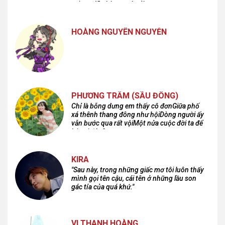
cuồng dã và hoang hoải...
HOÀNG NGUYÊN NGUYỄN
PHƯƠNG TRÂM (SẦU ĐÔNG)
Chỉ là bỗng dưng em thấy cô đơnGiữa phố
xá thênh thang đông như hộiDòng người ấy
vẫn bước qua rất vộiMột nửa cuộc đời ta để
lại nơi đâu?
KIRA
"Sau này, trong những giấc mơ tôi luôn thấy
mình gọi tên cậu, cái tên ở những lầu son
gác tía của quá khứ."
VI THANH HOÀNG