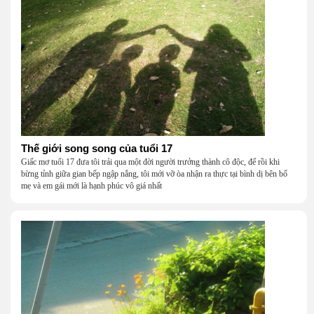
Thế giới song song của tuổi 17
Giấc mơ tuổi 17 đưa tôi trải qua một đời người trưởng thành cô độc, để rồi khi
bừng tỉnh giữa gian bếp ngập nắng, tôi mới vỡ òa nhận ra thực tại bình dị bên bố
mẹ và em gái mới là hạnh phúc vô giá nhất