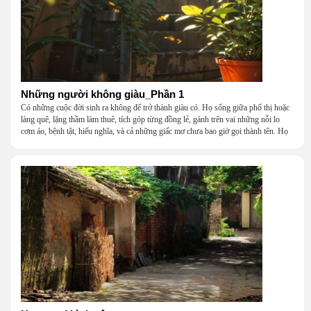
Những người không giàu_Phần 1
Có những cuộc đời sinh ra không để trở thành giàu có. Họ sống giữa phố thị hoặc
làng quê, lặng thầm làm thuê, tích góp từng đồng lẻ, gánh trên vai những nỗi lo
cơm áo, bệnh tật, hiếu nghĩa, và cả những giấc mơ chưa bao giờ gọi thành tên. Họ
khắc khẩu, cãi vã, bướng bỉnh, yếu đuối, rồi lại ôm nhau mà cười, mà khóc, mà
gắng gượng đi tiếp qua những mùa giông gió. Họ không giàu, nhưng họ dựng nên
một mái nhà bằng lòng thương, bằng sự nhẫn nại và một niềm tin cũ kỹ rằng: dẫu
nghèo đến đâu, cũng còn có nhau để quay về.