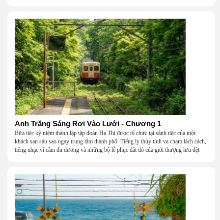
Ánh Trăng Sáng Rơi Vào Lưới - Chương 1
Bữa tiệc kỷ niệm thành lập tập đoàn Hạ Thị được tổ chức tại sảnh tiệc của một
khách sạn sáu sao ngay trung tâm thành phố. Tiếng ly thủy tinh va chạm lách cách,
tiếng nhạc vĩ cầm du dương và những bộ lễ phục đắt đỏ của giới thượng lưu dệt
nên một khung cảnh hoa lệ đến ngột ngạt.