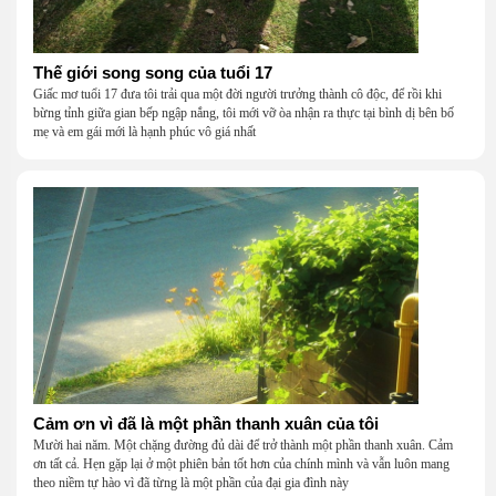
Thế giới song song của tuổi 17
Giấc mơ tuổi 17 đưa tôi trải qua một đời người trưởng thành cô độc, để rồi khi
bừng tỉnh giữa gian bếp ngập nắng, tôi mới vỡ òa nhận ra thực tại bình dị bên bố
mẹ và em gái mới là hạnh phúc vô giá nhất
Cảm ơn vì đã là một phần thanh xuân của tôi
Mười hai năm. Một chặng đường đủ dài để trở thành một phần thanh xuân. Cảm
ơn tất cả. Hẹn gặp lại ở một phiên bản tốt hơn của chính mình và vẫn luôn mang
theo niềm tự hào vì đã từng là một phần của đại gia đình này