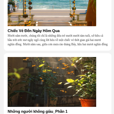
Chiếc Vé Đến Ngày Hôm Qua
Mười năm trước, chúng tôi chỉ là những đứa trẻ mười mười tám tuổi, sở hữu cả
bầu trời ước mơ ngây ngô cùng lời hứa về một chiếc vé thời gian giá hai mươi
nghìn đồng. Mười năm sau, giữa cơn mưa rào tháng Bảy, liệu hai mươi nghìn đồng
có giúp chúng tôi tìm lại được thanh xuân đã bỏ lỡ?
Những người không giàu_Phần 1