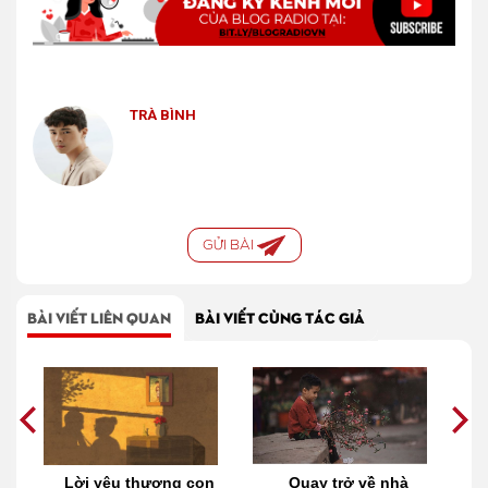
TRÀ BÌNH
GỬI BÀI
BÀI VIẾT LIÊN QUAN
BÀI VIẾT CÙNG TÁC GIẢ
i
Lời yêu thương con
Quay trở về nhà