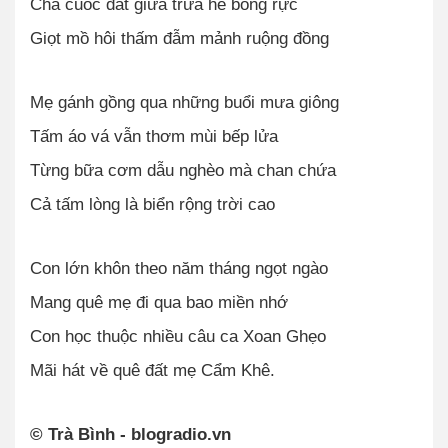
Cha cuốc đất giữa trưa hè bỏng rực
Giọt mồ hôi thấm đẫm mảnh ruộng đồng
Mẹ gánh gồng qua những buổi mưa giông
Tấm áo vá vẫn thơm mùi bếp lửa
Từng bữa cơm dẫu nghèo mà chan chứa
Cả tấm lòng là biển rộng trời cao
Con lớn khôn theo năm tháng ngọt ngào
Mang quê mẹ đi qua bao miền nhớ
Con học thuộc nhiều câu ca Xoan Ghẹo
Mãi hát về quê đất mẹ Cẩm Khê.
© Trà Bình - blogradio.vn