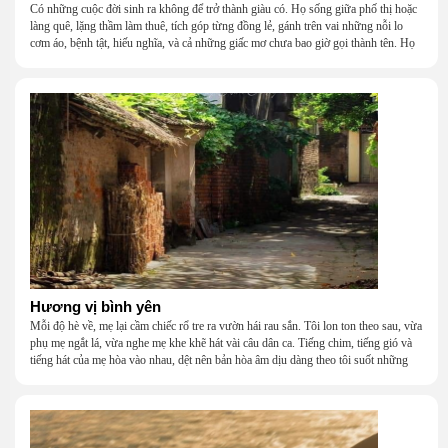
Có những cuộc đời sinh ra không để trở thành giàu có. Họ sống giữa phố thị hoặc
làng quê, lặng thầm làm thuê, tích góp từng đồng lẻ, gánh trên vai những nỗi lo
cơm áo, bệnh tật, hiếu nghĩa, và cả những giấc mơ chưa bao giờ gọi thành tên. Họ
khắc khẩu, cãi vã, bướng bỉnh, yếu đuối, rồi lại ôm nhau mà cười, mà khóc, mà
gắng gượng đi tiếp qua những mùa giông gió. Họ không giàu, nhưng họ dựng nên
một mái nhà bằng lòng thương, bằng sự nhẫn nại và một niềm tin cũ kỹ rằng: dẫu
nghèo đến đâu, cũng còn có nhau để quay về.
Hương vị bình yên
Mỗi độ hè về, mẹ lại cầm chiếc rổ tre ra vườn hái rau sắn. Tôi lon ton theo sau, vừa
phụ mẹ ngắt lá, vừa nghe mẹ khe khẽ hát vài câu dân ca. Tiếng chim, tiếng gió và
tiếng hát của mẹ hòa vào nhau, dệt nên bản hòa âm dịu dàng theo tôi suốt những
năm tháng tuổi thơ.