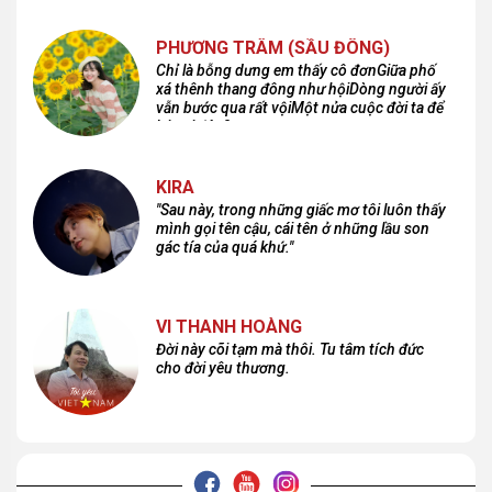
PHƯƠNG TRÂM (SẦU ĐÔNG)
Chỉ là bỗng dưng em thấy cô đơnGiữa phố
xá thênh thang đông như hộiDòng người ấy
vẫn bước qua rất vộiMột nửa cuộc đời ta để
lại nơi đâu?
KIRA
"Sau này, trong những giấc mơ tôi luôn thấy
mình gọi tên cậu, cái tên ở những lầu son
gác tía của quá khứ."
VI THANH HOÀNG
Đời này cõi tạm mà thôi. Tu tâm tích đức
cho đời yêu thương.