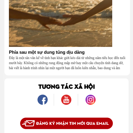
Phía sau một sự dung túng dịu dàng
Đây là một tản văn kể về tình bạn khác giới kéo dài từ những năm tiểu học đến tuổi
mười bảy. Không có những rung động mập mờ hay một câu chuyện tình dang dở,
bài viết là hành trình nhìn lại một người bạn đã luôn kiên nhẫn, bao dung và âm
thầm dung túng những vụng về, bướng bỉnh của tôi. Qua những ký ức nhỏ bé và
bình dị, tôi nhận ra điều quý giá nhất thanh xuân từng dành tặng mình không phải
là một mối tình, mà là một người luôn cho tôi quyền được là chính mình.
TƯƠNG TÁC XÃ HỘI