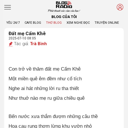
Phát thanh xúc cảm của bạn !
BLOG CỦA TÔI
YÊU 24/7
CAFE BLOG
THƠ BLOG
XEM NGHE ĐỌC
TRUYỆN ONLINE
BL
Đất mẹ Cẩm Khê
2025-07-10 08:05
Tác giả:
Trà Bình
Con trở về thăm đất mẹ Cẩm Khê
Một miền quê êm đềm như cổ tích
Nghe ai hát những lời ru tha thiết
Như thuở nào mẹ ru giữa chiều quê
Bến nước xưa thắm đượm những câu thề
Hoa cau rụng thơm lừng khu vườn nhỏ