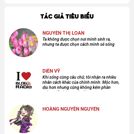
TÁC GIẢ TIÊU BIỂU
NGUYỄN THỊ LOAN
Ta không được chọn nơi mình sinh ra,
nhưng ta được chọn cách mình sẽ sống
DIÊN VỸ
Khi sống cùng câu chữ, tôi nhận ra nhiều
nhân cách khác của chính mình: Mộc hơn,
dịu hơn nhưng cũng không kém phần
cuồng dã và hoang hoải...
HOÀNG NGUYÊN NGUYỄN