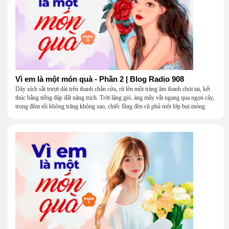
Vì em là một món quà - Phần 2 | Blog Radio 908
Dây xích sắt trượt dài trên thanh chắn cửa, rít lên một tràng âm thanh chói tai, kết
thúc bằng tiếng đáp đất nặng trịch. Trời lặng gió, áng mây vắt ngang qua ngọn cây,
trong đêm tối không trăng không sao, chiếc lồng đèn cũ phủ một lớp bụi mỏng