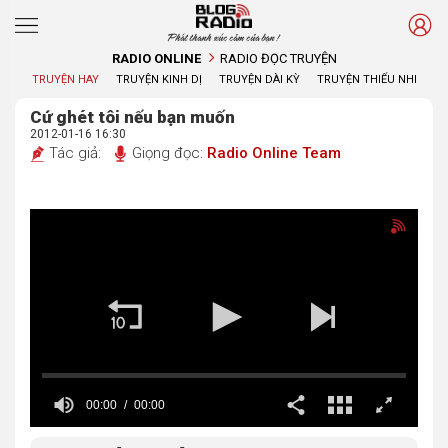
Phát thanh xúc cảm của bạn !
RADIO ONLINE
RADIO ĐỌC TRUYỆN
TRUYỆN HAY
TRUYỆN KINH DỊ
TRUYỆN DÀI KỲ
TRUYỆN THIẾU NHI
Cứ ghét tôi nếu bạn muốn
2012-01-16 16:30
Tác giả:
Giọng đọc:
Radio Online Team
00:00
00:00