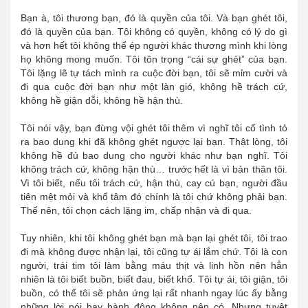
Bạn à, tôi thương bạn, đó là quyền của tôi. Và bạn ghét tôi,
đó là quyền của bạn. Tôi không có quyền, không có lý do gì
và hơn hết tôi không thể ép người khác thương mình khi lòng
họ không mong muốn. Tôi tôn trọng “cái sự ghét” của bạn.
Tôi lặng lẽ tự tách mình ra cuộc đời bạn, tôi sẽ mỉm cười và
đi qua cuộc đời bạn như một làn gió, không hề trách cứ,
không hề giận dỗi, không hề hận thù.
Tôi nói vậy, bạn đừng vội ghét tôi thêm vì nghĩ tôi cố tình tỏ
ra bao dung khi đã không ghét ngược lại bạn. Thật lòng, tôi
không hề đủ bao dung cho người khác như bạn nghĩ. Tôi
không trách cứ, không hận thù… trước hết là vì bản thân tôi.
Vì tôi biết, nếu tôi trách cứ, hận thù, cay cú bạn, người đầu
tiên mệt mỏi và khổ tâm đó chính là tôi chứ không phải bạn.
Thế nên, tôi chọn cách lặng im, chấp nhận và đi qua.
Tuy nhiên, khi tôi không ghét bạn mà bạn lại ghét tôi, tôi trao
đi mà không được nhận lại, tôi cũng tự ái lắm chứ. Tôi là con
người, trái tim tôi làm bằng máu thịt và linh hồn nên hẳn
nhiên là tôi biết buồn, biết đau, biết khổ. Tôi tự ái, tôi giận, tôi
buồn, có thể tôi sẽ phản ứng lại rất nhanh ngay lúc ấy bằng
những lời nói hay hành động không nên có. Nhưng tuyệt