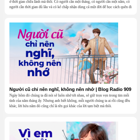
ở thời gian chữa lành mà thôi. Có người cần một tháng, có người cần một năm, có
người cần thời gian đủ lâu và có kẻ chấp nhận dùng cả một đời để học cách quên đi
một người.
Người cũ chỉ nên nghĩ, không nên nhớ | Blog Radio 909
Ngày hôm đó chúng ta đã nói sẽ luôn nhớ tới nhau, sẽ giữ trọn vẹn trong tim mối
tình của năm tháng ấy. Nhưng anh biết không, mỗi người chúng ta ai rồi cũng đều
khác, lời hứa năm đó cũng chỉ là tên gọi khác của lời tạm biệt mà thôi.