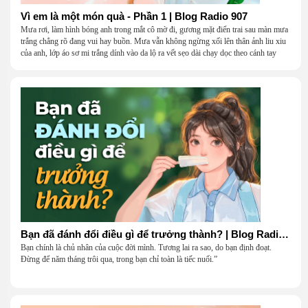
Vì em là một món quà - Phần 1 | Blog Radio 907
Mưa rơi, làm hình bóng anh trong mắt cô mờ đi, gương mặt điển trai sau màn mưa
trắng chẳng rõ đang vui hay buồn. Mưa vẫn không ngừng xối lên thân ảnh liu xiu
của anh, lớp áo sơ mi trắng dính vào da lộ ra vết sẹo dài chạy dọc theo cánh tay
khẳng khiu.
Bạn đã đánh đổi điều gì để trưởng thành? | Blog Radio 906
Bạn chính là chủ nhân của cuộc đời mình. Tương lai ra sao, do bạn định đoạt.
Đừng để năm tháng trôi qua, trong bạn chỉ toàn là tiếc nuối.”