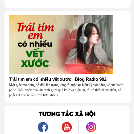
Trái tim em có nhiều vết xước | Blog Radio 902
Một giấc mơ dang dở dấy lên trong lòng tôi một sự hiếu kỳ với dáng vẻ của hạnh
phúc. Nếu bước qua lằn ranh giữa quá khứ và hiện tại, tôi sẽ thấy được điều, có
phải kết cục sẽ vẹn tròn hơn không.
TƯƠNG TÁC XÃ HỘI