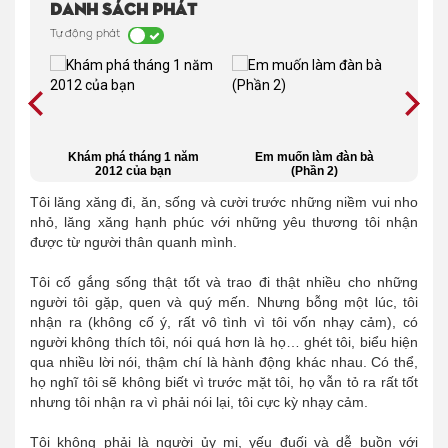
Danh sách phát
Tự động phát
chân
Khám phá tháng 1 năm
Em muốn làm đàn bà
u (Kỳ
2012 của bạn
(Phần 2)
 4)
Tôi lăng xăng đi, ăn, sống và cười trước những niềm vui nho
nhỏ, lăng xăng hạnh phúc với những yêu thương tôi nhận
được từ người thân quanh mình.
Tôi cố gắng sống thật tốt và trao đi thật nhiều cho những
người tôi gặp, quen và quý mến. Nhưng bỗng một lúc, tôi
nhận ra (không cố ý, rất vô tình vì tôi vốn nhạy cảm), có
người không thích tôi, nói quá hơn là họ… ghét tôi, biểu hiện
qua nhiều lời nói, thậm chí là hành động khác nhau. Có thể,
họ nghĩ tôi sẽ không biết vì trước mặt tôi, họ vẫn tỏ ra rất tốt
nhưng tôi nhận ra vì phải nói lại, tôi cực kỳ nhạy cảm.
Tôi không phải là người ủy mị, yếu đuối và dễ buồn với