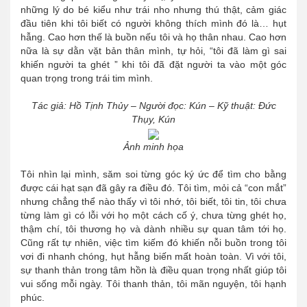
những lý do bé kiểu như trái nho nhưng thú thật, cảm giác
đầu tiên khi tôi biết có người không thích mình đó là… hụt
hẫng. Cao hơn thế là buồn nếu tôi và họ thân nhau. Cao hơn
nữa là sự dằn vặt bản thân mình, tự hỏi, “tôi đã làm gì sai
khiến người ta ghét ” khi tôi đã đặt người ta vào một góc
quan trọng trong trái tim mình.
Tác giả: Hồ Tịnh Thủy – Người đọc: Kún – Kỹ thuật: Đức
Thụy, Kún
Ảnh minh họa
Tôi nhìn lại mình, săm soi từng góc ký ức để tìm cho bằng
được cái hạt sạn đã gây ra điều đó. Tôi tìm, mỏi cả “con mắt”
nhưng chẳng thể nào thấy vì tôi nhớ, tôi biết, tôi tin, tôi chưa
từng làm gì có lỗi với họ một cách cố ý, chưa từng ghét họ,
thậm chí, tôi thương họ và dành nhiều sự quan tâm tới họ.
Cũng rất tự nhiên, việc tìm kiếm đó khiến nỗi buồn trong tôi
vơi đi nhanh chóng, hụt hẫng biến mất hoàn toàn. Vì với tôi,
sự thanh thản trong tâm hồn là điều quan trọng nhất giúp tôi
vui sống mỗi ngày. Tôi thanh thản, tôi mãn nguyện, tôi hạnh
phúc.