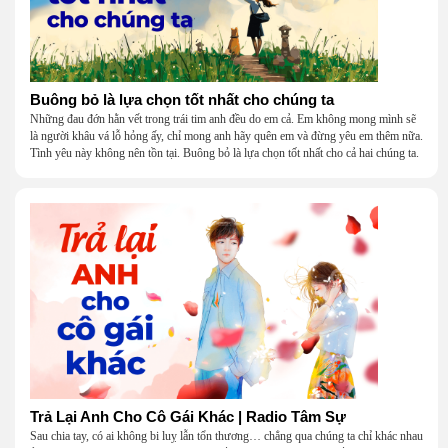
Buông bỏ là lựa chọn tốt nhất cho chúng ta
Những đau đớn hằn vết trong trái tim anh đều do em cả. Em không mong mình sẽ
là người khâu vá lỗ hỏng ấy, chỉ mong anh hãy quên em và đừng yêu em thêm nữa.
Tình yêu này không nên tồn tại. Buông bỏ là lựa chọn tốt nhất cho cả hai chúng ta.
Trả Lại Anh Cho Cô Gái Khác | Radio Tâm Sự
Sau chia tay, có ai không bi luỵ lẫn tổn thương… chẳng qua chúng ta chỉ khác nhau