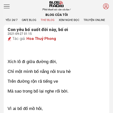
Phát thanh xúc cảm của bạn !
BLOG CỦA TÔI
YÊU 24/7
CAFE BLOG
THƠ BLOG
XEM NGHE ĐỌC
TRUYỆN ONLINE
BL
Con yêu bố suốt đời này, bố ơi
2021-09-27 01:15
Tác giả:
Hoa Thuỷ Phong
Xích lô đi giữa đường đời,
Chỉ một mình bố nắng nôi trưa hè
Trên đường rộn rã tiếng ve
Mà sao trong bố lại nghe rối bời.
Vì ai bố đổ mồ hôi,