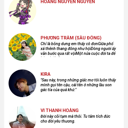
HOÀNG NGUYÊN NGUYỄN
PHƯƠNG TRÂM (SẦU ĐÔNG)
Chỉ là bỗng dưng em thấy cô đơnGiữa phố
xá thênh thang đông như hộiDòng người ấy
vẫn bước qua rất vộiMột nửa cuộc đời ta để
lại nơi đâu?
KIRA
"Sau này, trong những giấc mơ tôi luôn thấy
mình gọi tên cậu, cái tên ở những lầu son
gác tía của quá khứ."
VI THANH HOÀNG
Đời này cõi tạm mà thôi. Tu tâm tích đức
cho đời yêu thương.