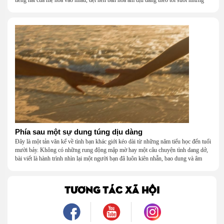
tiếng hát của mẹ hòa vào nhau, dệt nên bản hòa âm dịu dàng theo tôi suốt những
năm tháng tuổi thơ.
Phía sau một sự dung túng dịu dàng
Đây là một tản văn kể về tình bạn khác giới kéo dài từ những năm tiểu học đến tuổi
mười bảy. Không có những rung động mập mờ hay một câu chuyện tình dang dở,
bài viết là hành trình nhìn lại một người bạn đã luôn kiên nhẫn, bao dung và âm
thầm dung túng những vụng về, bướng bỉnh của tôi. Qua những ký ức nhỏ bé và
bình dị, tôi nhận ra điều quý giá nhất thanh xuân từng dành tặng mình không phải
là một mối tình, mà là một người luôn cho tôi quyền được là chính mình.
TƯƠNG TÁC XÃ HỘI