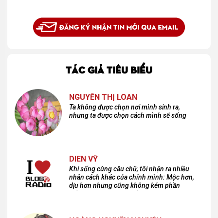
TÁC GIẢ TIÊU BIỂU
NGUYỄN THỊ LOAN
Ta không được chọn nơi mình sinh ra,
nhưng ta được chọn cách mình sẽ sống
DIÊN VỸ
Khi sống cùng câu chữ, tôi nhận ra nhiều
nhân cách khác của chính mình: Mộc hơn,
dịu hơn nhưng cũng không kém phần
cuồng dã và hoang hoải...