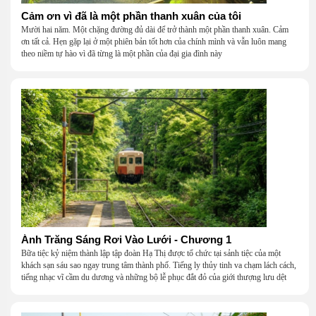
Cảm ơn vì đã là một phần thanh xuân của tôi
Mười hai năm. Một chặng đường đủ dài để trở thành một phần thanh xuân. Cảm
ơn tất cả. Hẹn gặp lại ở một phiên bản tốt hơn của chính mình và vẫn luôn mang
theo niềm tự hào vì đã từng là một phần của đại gia đình này
Ánh Trăng Sáng Rơi Vào Lưới - Chương 1
Bữa tiệc kỷ niệm thành lập tập đoàn Hạ Thị được tổ chức tại sảnh tiệc của một
khách sạn sáu sao ngay trung tâm thành phố. Tiếng ly thủy tinh va chạm lách cách,
tiếng nhạc vĩ cầm du dương và những bộ lễ phục đắt đỏ của giới thượng lưu dệt
nên một khung cảnh hoa lệ đến ngột ngạt.