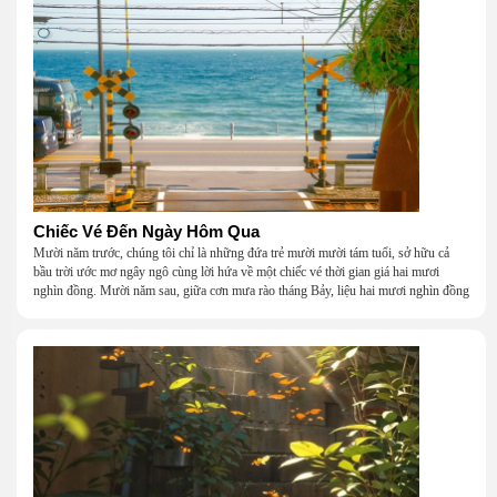
Chiếc Vé Đến Ngày Hôm Qua
Mười năm trước, chúng tôi chỉ là những đứa trẻ mười mười tám tuổi, sở hữu cả
bầu trời ước mơ ngây ngô cùng lời hứa về một chiếc vé thời gian giá hai mươi
nghìn đồng. Mười năm sau, giữa cơn mưa rào tháng Bảy, liệu hai mươi nghìn đồng
có giúp chúng tôi tìm lại được thanh xuân đã bỏ lỡ?