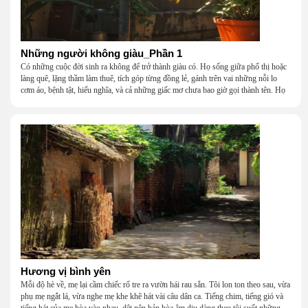
Những người không giàu_Phần 1
Có những cuộc đời sinh ra không để trở thành giàu có. Họ sống giữa phố thị hoặc
làng quê, lặng thầm làm thuê, tích góp từng đồng lẻ, gánh trên vai những nỗi lo
cơm áo, bệnh tật, hiếu nghĩa, và cả những giấc mơ chưa bao giờ gọi thành tên. Họ
khắc khẩu, cãi vã, bướng bỉnh, yếu đuối, rồi lại ôm nhau mà cười, mà khóc, mà
gắng gượng đi tiếp qua những mùa giông gió. Họ không giàu, nhưng họ dựng nên
một mái nhà bằng lòng thương, bằng sự nhẫn nại và một niềm tin cũ kỹ rằng: dẫu
nghèo đến đâu, cũng còn có nhau để quay về.
Hương vị bình yên
Mỗi độ hè về, mẹ lại cầm chiếc rổ tre ra vườn hái rau sắn. Tôi lon ton theo sau, vừa
phụ mẹ ngắt lá, vừa nghe mẹ khe khẽ hát vài câu dân ca. Tiếng chim, tiếng gió và