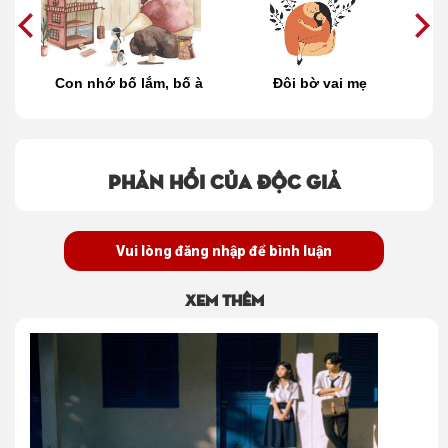
một
Con nhớ bố lắm, bố à
Đôi bờ vai mẹ
C
Phản hồi của độc giả
Vui lòng đăng nhập để bình luận
Xem thêm