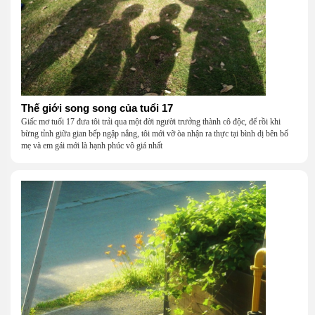
Thế giới song song của tuổi 17
Giấc mơ tuổi 17 đưa tôi trải qua một đời người trưởng thành cô độc, để rồi khi
bừng tỉnh giữa gian bếp ngập nắng, tôi mới vỡ òa nhận ra thực tại bình dị bên bố
mẹ và em gái mới là hạnh phúc vô giá nhất