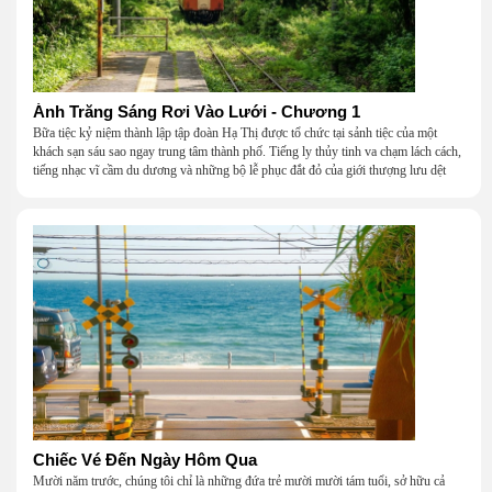
Ánh Trăng Sáng Rơi Vào Lưới - Chương 1
Bữa tiệc kỷ niệm thành lập tập đoàn Hạ Thị được tổ chức tại sảnh tiệc của một
khách sạn sáu sao ngay trung tâm thành phố. Tiếng ly thủy tinh va chạm lách cách,
tiếng nhạc vĩ cầm du dương và những bộ lễ phục đắt đỏ của giới thượng lưu dệt
nên một khung cảnh hoa lệ đến ngột ngạt.
Chiếc Vé Đến Ngày Hôm Qua
Mười năm trước, chúng tôi chỉ là những đứa trẻ mười mười tám tuổi, sở hữu cả