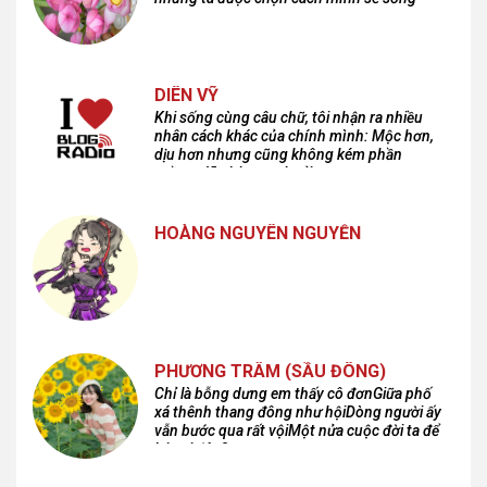
DIÊN VỸ
Khi sống cùng câu chữ, tôi nhận ra nhiều
nhân cách khác của chính mình: Mộc hơn,
dịu hơn nhưng cũng không kém phần
cuồng dã và hoang hoải...
HOÀNG NGUYÊN NGUYỄN
PHƯƠNG TRÂM (SẦU ĐÔNG)
Chỉ là bỗng dưng em thấy cô đơnGiữa phố
xá thênh thang đông như hộiDòng người ấy
vẫn bước qua rất vộiMột nửa cuộc đời ta để
lại nơi đâu?