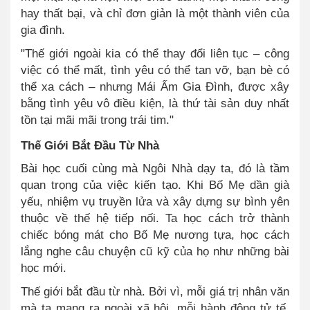
hay thất bại, và chỉ đơn giản là một thành viên của
gia đình.
"Thế giới ngoài kia có thể thay đổi liên tục – công
việc có thể mất, tình yêu có thể tan vỡ, bạn bè có
thể xa cách – nhưng Mái Ấm Gia Đình, được xây
bằng tình yêu vô điều kiện, là thứ tài sản duy nhất
tồn tại mãi mãi trong trái tim."
Thế Giới Bắt Đầu Từ Nhà
Bài học cuối cùng mà Ngôi Nhà dạy ta, đó là tầm
quan trọng của việc kiến tạo. Khi Bố Mẹ dần già
yếu, nhiệm vụ truyền lửa và xây dựng sự bình yên
thuộc về thế hệ tiếp nối. Ta học cách trở thành
chiếc bóng mát cho Bố Mẹ nương tựa, học cách
lắng nghe câu chuyện cũ kỹ của họ như những bài
học mới.
Thế giới bắt đầu từ nhà. Bởi vì, mỗi giá trị nhân văn
mà ta mang ra ngoài xã hội, mỗi hành động tử tế,