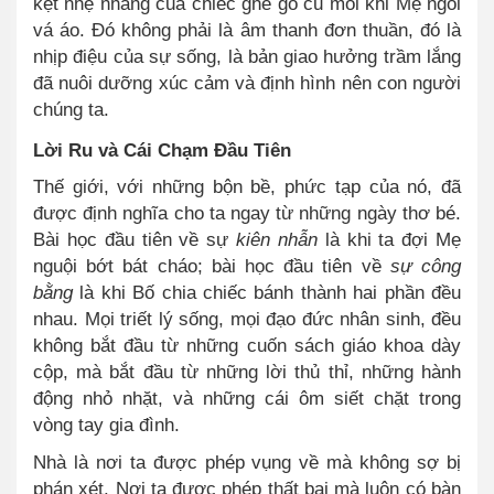
kẹt nhẹ nhàng của chiếc ghế gỗ cũ mỗi khi Mẹ ngồi
vá áo. Đó không phải là âm thanh đơn thuần, đó là
nhịp điệu của sự sống, là bản giao hưởng trầm lắng
đã nuôi dưỡng xúc cảm và định hình nên con người
chúng ta.
Lời Ru và Cái Chạm Đầu Tiên
Thế giới, với những bộn bề, phức tạp của nó, đã
được định nghĩa cho ta ngay từ những ngày thơ bé.
Bài học đầu tiên về sự
kiên nhẫn
là khi ta đợi Mẹ
nguội bớt bát cháo; bài học đầu tiên về
sự công
bằng
là khi Bố chia chiếc bánh thành hai phần đều
nhau. Mọi triết lý sống, mọi đạo đức nhân sinh, đều
không bắt đầu từ những cuốn sách giáo khoa dày
cộp, mà bắt đầu từ những lời thủ thỉ, những hành
động nhỏ nhặt, và những cái ôm siết chặt trong
vòng tay gia đình.
Nhà là nơi ta được phép vụng về mà không sợ bị
phán xét. Nơi ta được phép thất bại mà luôn có bàn