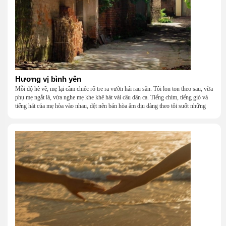
Hương vị bình yên
Mỗi độ hè về, mẹ lại cầm chiếc rổ tre ra vườn hái rau sắn. Tôi lon ton theo sau, vừa
phụ mẹ ngắt lá, vừa nghe mẹ khe khẽ hát vài câu dân ca. Tiếng chim, tiếng gió và
tiếng hát của mẹ hòa vào nhau, dệt nên bản hòa âm dịu dàng theo tôi suốt những
năm tháng tuổi thơ.