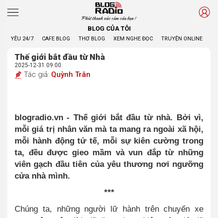
Phát thanh xúc cảm của bạn !
BLOG CỦA TÔI
YÊU 24/7
CAFE BLOG
THƠ BLOG
XEM NGHE ĐỌC
TRUYỆN ONLINE
BL
Thế giới bắt đầu từ Nhà
2025-12-31 09:00
Tác giả:
Quỳnh Trân
blogradio.vn -
Thế giới bắt đầu từ nhà. Bởi vì,
mỗi giá trị nhân văn mà ta mang ra ngoài xã hội,
mỗi hành động tử tế, mỗi sự kiên cường trong
ta, đều được gieo mầm và vun đắp từ những
viên gạch đầu tiên của yêu thương nơi ngưỡng
cửa nhà mình.
***
Chúng ta, những người lữ hành trên chuyến xe