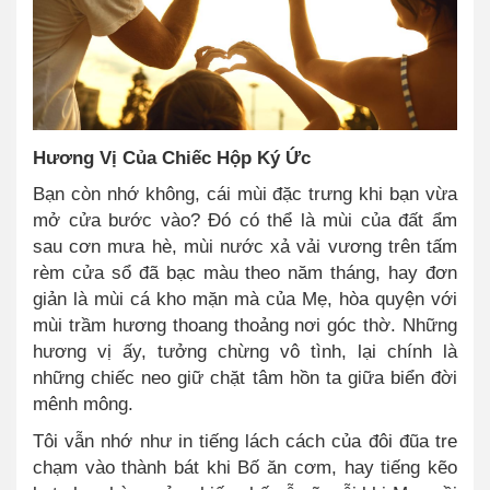
Hương Vị Của Chiếc Hộp Ký Ức
Bạn còn nhớ không, cái mùi đặc trưng khi bạn vừa
mở cửa bước vào? Đó có thể là mùi của đất ẩm
sau cơn mưa hè, mùi nước xả vải vương trên tấm
rèm cửa sổ đã bạc màu theo năm tháng, hay đơn
giản là mùi cá kho mặn mà của Mẹ, hòa quyện với
mùi trầm hương thoang thoảng nơi góc thờ. Những
hương vị ấy, tưởng chừng vô tình, lại chính là
những chiếc neo giữ chặt tâm hồn ta giữa biển đời
mênh mông.
Tôi vẫn nhớ như in tiếng lách cách của đôi đũa tre
chạm vào thành bát khi Bố ăn cơm, hay tiếng kẽo