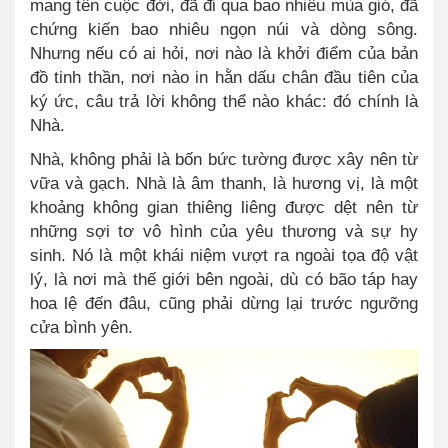
mang tên cuộc đời, đã đi qua bao nhiêu mùa gió, đã
chứng kiến bao nhiêu ngọn núi và dòng sông.
Nhưng nếu có ai hỏi, nơi nào là khởi điểm của bản
đồ tinh thần, nơi nào in hằn dấu chân đầu tiên của
ký ức, câu trả lời không thể nào khác: đó chính là
Nhà.
Nhà, không phải là bốn bức tường được xây nên từ
vữa và gạch. Nhà là âm thanh, là hương vị, là một
khoảng không gian thiêng liêng được dệt nên từ
những sợi tơ vô hình của yêu thương và sự hy
sinh. Nó là một khái niệm vượt ra ngoài tọa độ vật
lý, là nơi mà thế giới bên ngoài, dù có bão táp hay
hoa lệ đến đâu, cũng phải dừng lại trước ngưỡng
cửa bình yên.