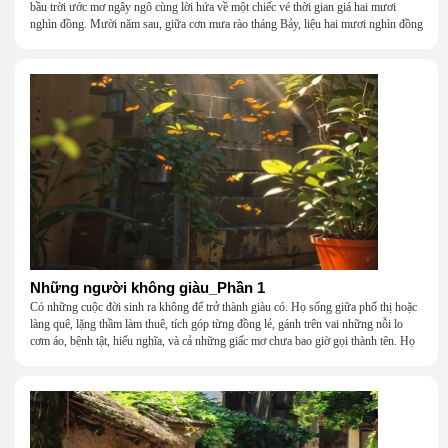
bầu trời ước mơ ngây ngô cùng lời hứa về một chiếc vé thời gian giá hai mươi
nghìn đồng. Mười năm sau, giữa cơn mưa rào tháng Bảy, liệu hai mươi nghìn đồng
có giúp chúng tôi tìm lại được thanh xuân đã bỏ lỡ?
Những người không giàu_Phần 1
Có những cuộc đời sinh ra không để trở thành giàu có. Họ sống giữa phố thị hoặc
làng quê, lặng thầm làm thuê, tích góp từng đồng lẻ, gánh trên vai những nỗi lo
cơm áo, bệnh tật, hiếu nghĩa, và cả những giấc mơ chưa bao giờ gọi thành tên. Họ
khắc khẩu, cãi vã, bướng bỉnh, yếu đuối, rồi lại ôm nhau mà cười, mà khóc, mà
gắng gượng đi tiếp qua những mùa giông gió. Họ không giàu, nhưng họ dựng nên
một mái nhà bằng lòng thương, bằng sự nhẫn nại và một niềm tin cũ kỹ rằng: dẫu
nghèo đến đâu, cũng còn có nhau để quay về.