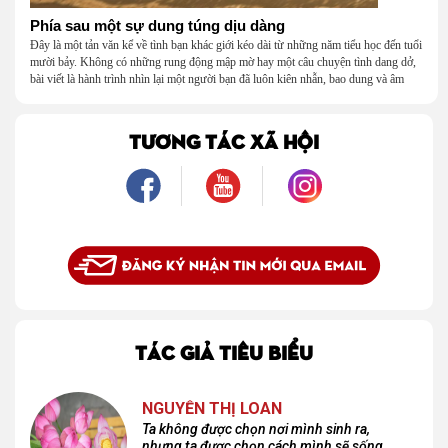
Phía sau một sự dung túng dịu dàng
Đây là một tản văn kể về tình bạn khác giới kéo dài từ những năm tiểu học đến tuổi
mười bảy. Không có những rung động mập mờ hay một câu chuyện tình dang dở,
bài viết là hành trình nhìn lại một người bạn đã luôn kiên nhẫn, bao dung và âm
thầm dung túng những vụng về, bướng bỉnh của tôi. Qua những ký ức nhỏ bé và
bình dị, tôi nhận ra điều quý giá nhất thanh xuân từng dành tặng mình không phải
là một mối tình, mà là một người luôn cho tôi quyền được là chính mình.
TƯƠNG TÁC XÃ HỘI
TÁC GIẢ TIÊU BIỂU
NGUYỄN THỊ LOAN
Ta không được chọn nơi mình sinh ra,
nhưng ta được chọn cách mình sẽ sống