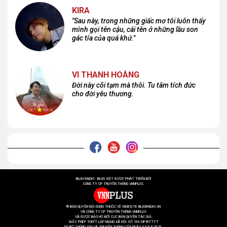
KIRA
"Sau này, trong những giấc mơ tôi luôn thấy
mình gọi tên cậu, cái tên ở những lầu son
gác tía của quá khứ."
VI THANH HOÀNG
Đời này cõi tạm mà thôi. Tu tâm tích đức
cho đời yêu thương.
BLOG RADIO - BLOG VIỆT ĐƯỢC PHÁT TRIỂN BỞI
CÔNG TY CP TRUYỀN THÔNG VNNPLUS.
® BẢN QUYỀN NỘI DUNG THUỘC VỀ WEBSITE BLOGRADIO.VN
VÀ CÔNG TY CP TRUYỀN THÔNG VNNPLUS
VÀ ĐƯỢC BẢO HỘ BỞI CỤC BẢN QUYỀN TÁC GIẢ.
GIẤY PHÉP THIẾT LẬP MẠNG XÃ HỘI SỐ 166/GP-BTTTT
DO BỘ THÔNG TIN VÀ TRUYỀN THÔNG CẤP NGÀY 05/04/2016.