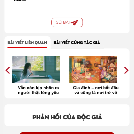
GỬI BÀI
BÀI VIẾT LIÊN QUAN
BÀI VIẾT CÙNG TÁC GIẢ
n
Vẫn còn kịp nhận ra
Gia đình – nơi bắt đầu
T
nh
người thật lòng yêu
và cũng là nơi trở về
mình
Phản hồi của độc giả