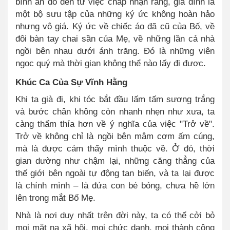
bình an đó đến từ việc chấp nhận rằng, gia đình là
một bộ sưu tập của những ký ức không hoàn hảo
nhưng vô giá. Ký ức về chiếc áo đã cũ của Bố, về
đôi bàn tay chai sần của Mẹ, về những lần cả nhà
ngồi bên nhau dưới ánh trăng. Đó là những viên
ngọc quý mà thời gian không thể nào lấy đi được.
Khúc Ca Của Sự Vĩnh Hằng
Khi ta già đi, khi tóc bắt đầu lấm tấm sương trắng
và bước chân không còn nhanh nhẹn như xưa, ta
càng thấm thía hơn về ý nghĩa của việc "Trở về".
Trở về không chỉ là ngồi bên mâm cơm ấm cúng,
mà là được cảm thấy mình thuộc về. Ở đó, thời
gian dường như chậm lại, những căng thẳng của
thế giới bên ngoài tự động tan biến, và ta lại được
là chính mình – là đứa con bé bỏng, chưa hề lớn
lên trong mắt Bố Mẹ.
Nhà là nơi duy nhất trên đời này, ta có thể cởi bỏ
mọi mặt nạ xã hội, mọi chức danh, mọi thành công