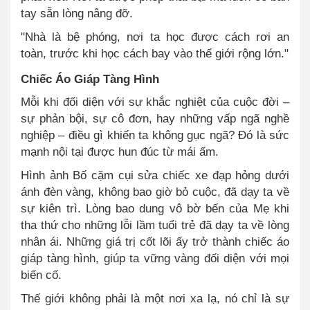
tay sẵn lòng nâng đỡ.
"Nhà là bệ phóng, nơi ta học được cách rơi an
toàn, trước khi học cách bay vào thế giới rộng lớn."
Chiếc Áo Giáp Tàng Hình
Mỗi khi đối diện với sự khắc nghiệt của cuộc đời –
sự phản bội, sự cô đơn, hay những vấp ngã nghề
nghiệp – điều gì khiến ta không gục ngã? Đó là sức
mạnh nội tại được hun đúc từ mái ấm.
Hình ảnh Bố cặm cụi sửa chiếc xe đạp hỏng dưới
ánh đèn vàng, không bao giờ bỏ cuộc, đã dạy ta về
sự kiên trì. Lòng bao dung vô bờ bến của Mẹ khi
tha thứ cho những lỗi lầm tuổi trẻ đã dạy ta về lòng
nhân ái. Những giá trị cốt lõi ấy trở thành chiếc áo
giáp tàng hình, giúp ta vững vàng đối diện với mọi
biến cố.
Thế giới không phải là một nơi xa lạ, nó chỉ là sự