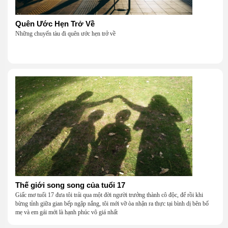
Quên Ước Hẹn Trở Về
Những chuyến tàu đi quên ước hẹn trở về
Thế giới song song của tuổi 17
Giấc mơ tuổi 17 đưa tôi trải qua một đời người trưởng thành cô độc, để rồi khi
bừng tỉnh giữa gian bếp ngập nắng, tôi mới vỡ òa nhận ra thực tại bình dị bên bố
mẹ và em gái mới là hạnh phúc vô giá nhất