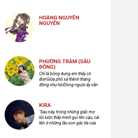
nhưng cũng không kém phần
cuồng dã và hoang hoải...
HOÀNG NGUYÊN
NGUYỄN
PHƯƠNG TRÂM (SẦU
ĐÔNG)
Chỉ là bỗng dưng em thấy cô
đơnGiữa phố xá thênh thang
đông như hộiDòng người ấy vẫn
bước qua rất vộiMột nửa cuộc
đời ta để lại nơi đâu?
KIRA
"Sau này, trong những giấc mơ
tôi luôn thấy mình gọi tên cậu, cái
tên ở những lầu son gác tía của
quá khứ."