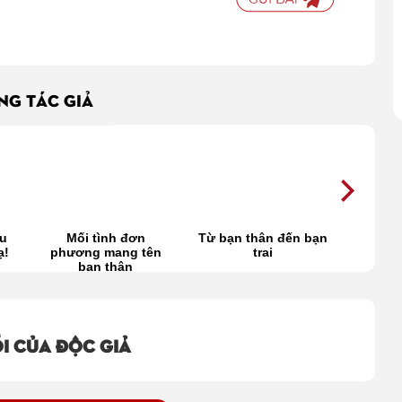
ÙNG TÁC GIẢ
ều
Mối tình đơn
Từ bạn thân đến bạn
Yêu b
ạ!
phương mang tên
trai
sa
bạn thân
i của độc giả