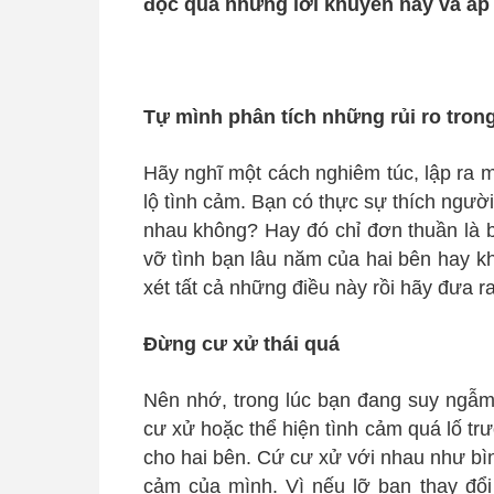
đọc qua những lời khuyên này và áp
Tự mình phân tích những rủi ro trong
Hãy nghĩ một cách nghiêm túc, lập ra m
lộ tình cảm. Bạn có thực sự thích ngư
nhau không? Hay đó chỉ đơn thuần là 
vỡ tình bạn lâu năm của hai bên hay k
xét tất cả những điều này rồi hãy đưa r
Đừng cư xử thái quá
Nên nhớ, trong lúc bạn đang suy ngẫm 
cư xử hoặc thể hiện tình cảm quá lố tr
cho hai bên. Cứ cư xử với nhau như bìn
cảm của mình. Vì nếu lỡ bạn thay đổi