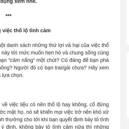
 dụng xem nhé.
***
 việc thổ lộ tình cảm
ột danh sách những thứ lợi và hại của việc thổ
ời này tới mức muốn hẹn hò và chung sống cùng
bạn "cảm nắng" một chút? Có đáng để bạn phá
hông? Người đó có bạn trai/gái chưa? Hãy xem
a lựa chọn.
về việc liệu có nên thổ lộ hay không, cố đừng
ước mặt họ, nó sẽ khiến mọi việc trở nên khó xử
h thường cho tới khi bạn quyết định bày tỏ tình
 ý định, không bày tỏ tình cảm nữa thì những