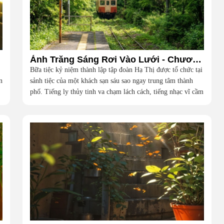
ôi
Ánh Trăng Sáng Rơi Vào Lưới - Chương 1
Bữa tiệc kỷ niệm thành lập tập đoàn Hạ Thị được tổ chức tại
n
sảnh tiệc của một khách sạn sáu sao ngay trung tâm thành
phố. Tiếng ly thủy tinh va chạm lách cách, tiếng nhạc vĩ cầm
du dương và những bộ lễ phục đắt đỏ của giới thượng lưu
dệt nên một khung cảnh hoa lệ đến ngột ngạt.