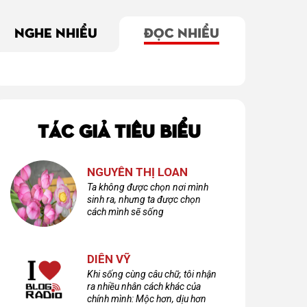
NGHE NHIỀU
ĐỌC NHIỀU
TÁC GIẢ TIÊU BIỂU
NGUYỄN THỊ LOAN
Ta không được chọn nơi mình
sinh ra, nhưng ta được chọn
cách mình sẽ sống
DIÊN VỸ
Khi sống cùng câu chữ, tôi nhận
ra nhiều nhân cách khác của
chính mình: Mộc hơn, dịu hơn