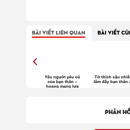
BÀI VIẾT LIÊN QUAN
BÀI VIẾT C
chỉ là bạn thân
Yêu người yêu cũ
Tớ thích cậu nhi
của bạn thân –
lắm đấy bạn thân 
hoang mang lựa
chọn tình yêu?
Phản hồ