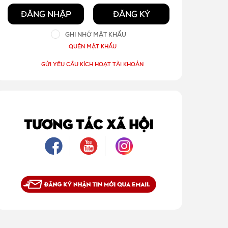
ĐĂNG NHẬP
ĐĂNG KÝ
GHI NHỚ MẬT KHẨU
QUÊN MẬT KHẨU
GỬI YÊU CẦU KÍCH HOẠT TÀI KHOẢN
TƯƠNG TÁC XÃ HỘI