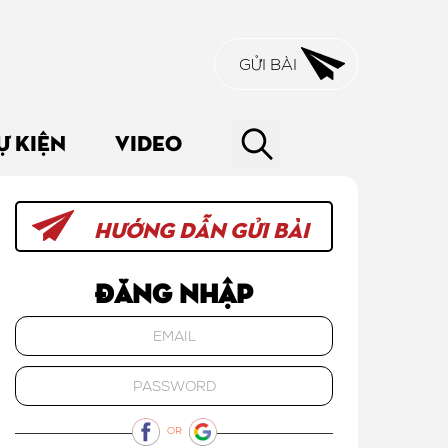
GỬI BÀI
Ự KIỆN
VIDEO
HƯỚNG DẪN GỬI BÀI
Đăng nhập
OR