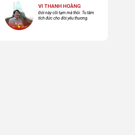
VI THANH HOÀNG
Đời này cõi tạm mà thôi. Tu tâm
tích đức cho đời yêu thương.
ạn thân, tại
Em chỉ là bạn thân
Yêu người yêu cũ
o không?
của bạn thân –
hoang mang lựa
chọn tình yêu?