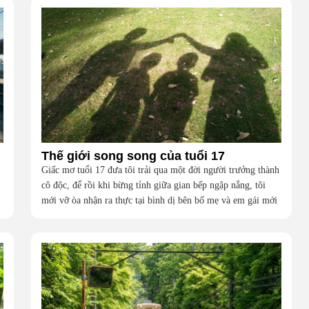
Thế giới song song của tuổi 17
Giấc mơ tuổi 17 đưa tôi trải qua một đời người trưởng thành
cô độc, để rồi khi bừng tỉnh giữa gian bếp ngập nắng, tôi
mới vỡ òa nhận ra thực tại bình dị bên bố mẹ và em gái mới
là hạnh phúc vô giá nhất