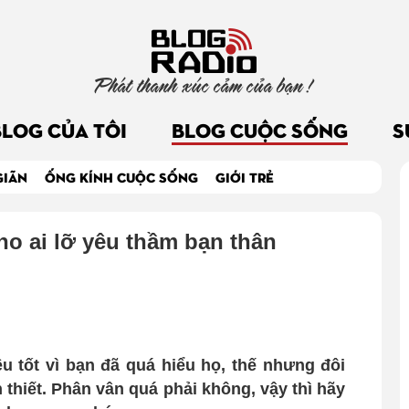
Phát thanh xúc cảm của bạn !
BLOG CỦA TÔI
BLOG CUỘC SỐNG
S
GIÃN
ỐNG KÍNH CUỘC SỐNG
GIỚI TRẺ
o ai lỡ yêu thầm bạn thân
u tốt vì bạn đã quá hiểu họ, thế nhưng đôi
n thiết. Phân vân quá phải không, vậy thì hãy