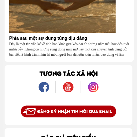
Phía sau một sự dung túng dịu dàng
Đây là một tản văn kể về tình bạn khác giới kéo dài từ những năm tiểu học đến tuổi
mười bảy. Không có những rung động mập mờ hay một câu chuyện tình dang dở,
bài viết là hành trình nhìn lại một người bạn đã luôn kiên nhẫn, bao dung và âm
thầm dung túng những vụng về, bướng bỉnh của tôi. Qua những ký ức nhỏ bé và
bình dị, tôi nhận ra điều quý giá nhất thanh xuân từng dành tặng mình không phải
là một mối tình, mà là một người luôn cho tôi quyền được là chính mình.
TƯƠNG TÁC XÃ HỘI