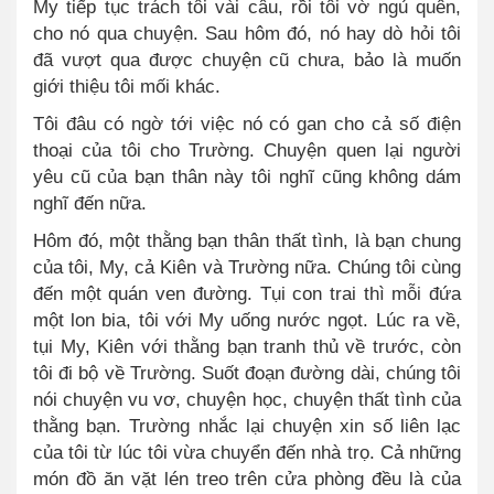
My tiếp tục trách tôi vài câu, rồi tôi vờ ngủ quên,
cho nó qua chuyện. Sau hôm đó, nó hay dò hỏi tôi
đã vượt qua được chuyện cũ chưa, bảo là muốn
giới thiệu tôi mối khác.
Tôi đâu có ngờ tới việc nó có gan cho cả số điện
thoại của tôi cho Trường. Chuyện quen lại người
yêu cũ của bạn thân này tôi nghĩ cũng không dám
nghĩ đến nữa.
Hôm đó, một thằng bạn thân thất tình, là bạn chung
của tôi, My, cả Kiên và Trường nữa. Chúng tôi cùng
đến một quán ven đường. Tụi con trai thì mỗi đứa
một lon bia, tôi với My uống nước ngọt. Lúc ra về,
tụi My, Kiên với thằng bạn tranh thủ về trước, còn
tôi đi bộ về Trường. Suốt đoạn đường dài, chúng tôi
nói chuyện vu vơ, chuyện học, chuyện thất tình của
thằng bạn. Trường nhắc lại chuyện xin số liên lạc
của tôi từ lúc tôi vừa chuyển đến nhà trọ. Cả những
món đồ ăn vặt lén treo trên cửa phòng đều là của