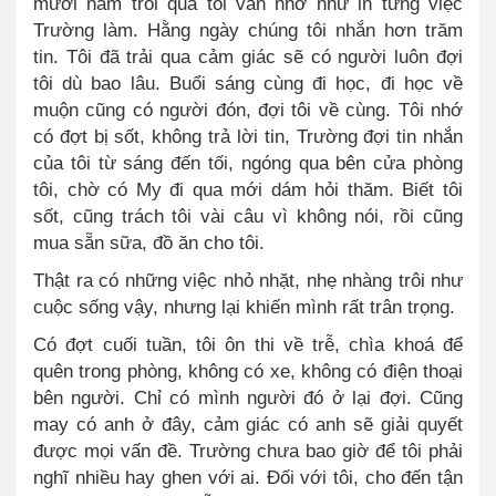
mười năm trôi qua tôi vẫn nhớ như in từng việc
Trường làm. Hằng ngày chúng tôi nhắn hơn trăm
tin. Tôi đã trải qua cảm giác sẽ có người luôn đợi
tôi dù bao lâu. Buổi sáng cùng đi học, đi học về
muộn cũng có người đón, đợi tôi về cùng. Tôi nhớ
có đợt bị sốt, không trả lời tin, Trường đợi tin nhắn
của tôi từ sáng đến tối, ngóng qua bên cửa phòng
tôi, chờ có My đi qua mới dám hỏi thăm. Biết tôi
sốt, cũng trách tôi vài câu vì không nói, rồi cũng
mua sẵn sữa, đồ ăn cho tôi.
Thật ra có những việc nhỏ nhặt, nhẹ nhàng trôi như
cuộc sống vậy, nhưng lại khiến mình rất trân trọng.
Có đợt cuối tuần, tôi ôn thi về trễ, chìa khoá để
quên trong phòng, không có xe, không có điện thoại
bên người. Chỉ có mình người đó ở lại đợi. Cũng
may có anh ở đây, cảm giác có anh sẽ giải quyết
được mọi vấn đề. Trường chưa bao giờ để tôi phải
nghĩ nhiều hay ghen với ai. Đối với tôi, cho đến tận