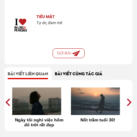
TIỂU MẬT
Tự do, đam mê
GỬI BÀI
BÀI VIẾT LIÊN QUAN
BÀI VIẾT CÙNG TÁC GIẢ
g
Ngày tôi nghỉ việc hôm
Nốt trầm tuổi 30!
im
đó trời rất đẹp