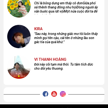
Chỉ là bỗng dưng em thấy cô đơnGiữa phố
xá thênh thang đông như hộiDòng người ấy
vẫn bước qua rất vộiMột nửa cuộc đời ta để
lại nơi đâu?
KIRA
"Sau này, trong những giấc mơ tôi luôn thấy
mình gọi tên cậu, cái tên ở những lầu son
gác tía của quá khứ."
VI THANH HOÀNG
Đời này cõi tạm mà thôi. Tu tâm tích đức
cho đời yêu thương.