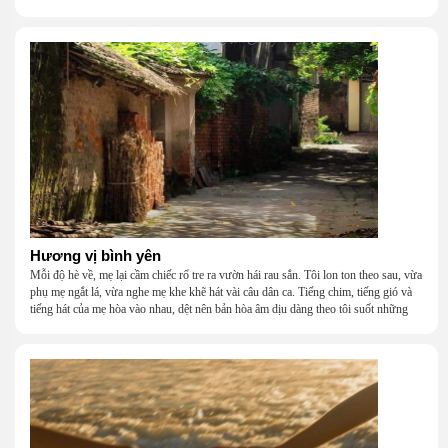
khắc khẩu, cãi vã, bướng bỉnh, yếu đuối, rồi lại ôm nhau mà cười, mà khóc, mà
gắng gượng đi tiếp qua những mùa giông gió. Họ không giàu, nhưng họ dựng nên
một mái nhà bằng lòng thương, bằng sự nhẫn nại và một niềm tin cũ kỹ rằng: dẫu
nghèo đến đâu, cũng còn có nhau để quay về.
Hương vị bình yên
Mỗi độ hè về, mẹ lại cầm chiếc rổ tre ra vườn hái rau sắn. Tôi lon ton theo sau, vừa
phụ mẹ ngắt lá, vừa nghe mẹ khe khẽ hát vài câu dân ca. Tiếng chim, tiếng gió và
tiếng hát của mẹ hòa vào nhau, dệt nên bản hòa âm dịu dàng theo tôi suốt những
năm tháng tuổi thơ.