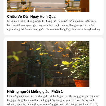
Chiếc Vé Đến Ngày Hôm Qua
Mười năm trước, chúng tôi chỉ là những đứa trẻ mười mười tám tuổi, sở hữu cả
bầu trời ước mơ ngây ngô cùng lời hứa về một chiếc vé thời gian giá hai mươi
nghìn đồng. Mười năm sau, giữa cơn mưa rào tháng Bảy, liệu hai mươi nghìn đồng
có giúp chúng tôi tìm lại được thanh xuân đã bỏ lỡ?
Những người không giàu_Phần 1
Có những cuộc đời sinh ra không để trở thành giàu có. Họ sống giữa phố thị hoặc
làng quê, lặng thầm làm thuê, tích góp từng đồng lẻ, gánh trên vai những nỗi lo
cơm áo, bệnh tật, hiếu nghĩa, và cả những giấc mơ chưa bao giờ gọi thành tên. Họ