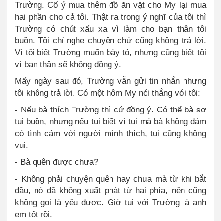
Trường. Cố ý mua thêm đồ ăn vặt cho My lại mua
hai phần cho cả tôi. Thật ra trong ý nghĩ của tôi thì
Trường có chút xấu xa vì làm cho bạn thân tôi
buồn. Tôi chỉ nghe chuyện chứ cũng không trả lời.
Vì tôi biết Trường muốn bày tỏ, nhưng cũng biết tôi
vì bạn thân sẽ không đồng ý.
Mấy ngày sau đó, Trường vẫn gửi tin nhắn nhưng
tôi không trả lời. Có một hôm My nói thẳng với tôi:
-
Nếu bà thích Trường thì cứ đồng ý
.
Có thể bà sợ
tui buồn, nhưng nếu tui biết vì tui mà bà không dám
có tình cảm với người mình thích, tui cũng không
vui.
-
Bà quên được chưa?
-
Không phải chuyện quên hay chưa mà từ khi bắt
đầu, nó đã không xuất phát từ hai phía, nên cũng
không gọi là yêu được. Giờ tui với Trường là anh
em tốt rồi.