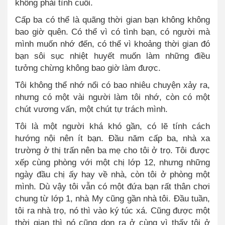
không phải tình cuối.
Cấp ba có thể là quãng thời gian bạn không không
bao giờ quên. Có thể vì có tình bạn, có người mà
mình muốn nhớ đến, có thể vì khoảng thời gian đó
bạn sôi sục nhiệt huyết muốn làm những điều
tưởng chừng không bao giờ làm được.
Tôi không thể nhớ n
ổ
i có bao nhiêu chuyện xảy ra,
nhưng có một vài người làm tôi nhớ, còn có một
chút vương vấn, một chút tự trách mình.
Tôi là một người khá khó gần, có lẽ tính cách
hướng nội nên ít bạn. Đầu năm cấp ba, nhà xa
trường ở thị trấn nên ba mẹ cho tôi ở trọ. Tôi được
xếp cùng phòng với một chị lớp 12, nhưng những
ngày đầu chị ấy hay về nhà, còn tôi ở phòng một
mình. Dù vậy tôi vẫn có một đứa bạn rất thân chơi
chung từ lớp 1, nhà My cũng gần nhà tôi. Đầu tuần,
tôi ra nhà trọ, nó thì vào ký túc xá. Cũng được một
thời gian thì nó cũng dọn ra ở cùng vì thấy tôi ở