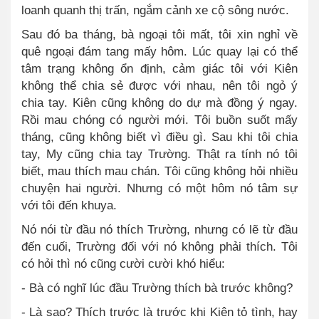
loanh quanh thị trấn, ngắm cảnh xe cộ sông nước.
Sau đó ba tháng, bà ngoại tôi mất, tôi xin nghỉ về
quê ngoại đám tang mấy hôm. Lúc quay lại có thể
tâm trạng không ổn định, cảm giác tôi với Kiên
không thể chia sẻ được với nhau, nên tôi ngỏ ý
chia tay. Kiên cũng không do dự mà đồng ý ngay.
Rồi mau chóng có người mới. Tôi buồn suốt mấy
tháng, cũng không biết vì điều gì. Sau khi tôi chia
tay, My cũng chia tay Trường. Thật ra tính nó tôi
biết, mau thích mau chán. Tôi cũng không hỏi nhiều
chuyện hai người. Nhưng có một hôm nó tâm sự
với tôi đến khuya.
Nó nói từ đầu nó thích Trường, nhưng có lẽ từ đầu
đến cuối, Trường đối với nó không phải thích. Tôi
có hỏi thì nó cũng cười cười khó hiểu:
-
Bà có nghĩ lúc đầu Trường thích bà trước không?
-
Là sao? Thích trước là trước khi Kiên tỏ tình, hay