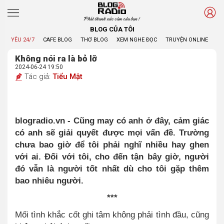
Phát thanh xúc cảm của bạn !
BLOG CỦA TÔI
YÊU 24/7
CAFE BLOG
THƠ BLOG
XEM NGHE ĐỌC
TRUYỆN ONLINE
BL
Không nói ra là bỏ lỡ
2024-06-24 19:50
Tác giả:
Tiểu Mật
blogradio.vn - Cũng may có anh ở đây, cảm giác
có anh sẽ giải quyết được mọi vấn đề. Trường
chưa bao giờ để tôi phải nghĩ nhiều hay ghen
với ai. Đối với tôi, cho đến tận bây giờ, người
đó vẫn là người tốt nhất dù cho tôi gặp thêm
bao nhiêu người.
***
Mối tình khắc cốt ghi tâm không phải tình đầu, cũng