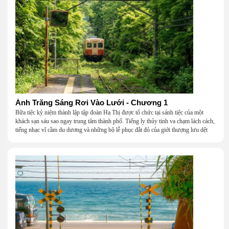
Ánh Trăng Sáng Rơi Vào Lưới - Chương 1
Bữa tiệc kỷ niệm thành lập tập đoàn Hạ Thị được tổ chức tại sảnh tiệc của một
khách sạn sáu sao ngay trung tâm thành phố. Tiếng ly thủy tinh va chạm lách cách,
tiếng nhạc vĩ cầm du dương và những bộ lễ phục đắt đỏ của giới thượng lưu dệt
nên một khung cảnh hoa lệ đến ngột ngạt.