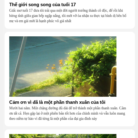
Thế giới song song của tuổi 17
Giấc mơ tuổi 17 đưa tôi trải qua một đời người trưởng thành cô độc, để rồi khi
bừng tỉnh giữa gian bếp ngập nắng, tôi mới vỡ òa nhận ra thực tại bình dị bên bố
mẹ và em gái mới là hạnh phúc vô giá nhất
Cảm ơn vì đã là một phần thanh xuân của tôi
Mười hai năm. Một chặng đường đủ dài để trở thành một phần thanh xuân. Cảm
ơn tất cả. Hẹn gặp lại ở một phiên bản tốt hơn của chính mình và vẫn luôn mang
theo niềm tự hào vì đã từng là một phần của đại gia đình này