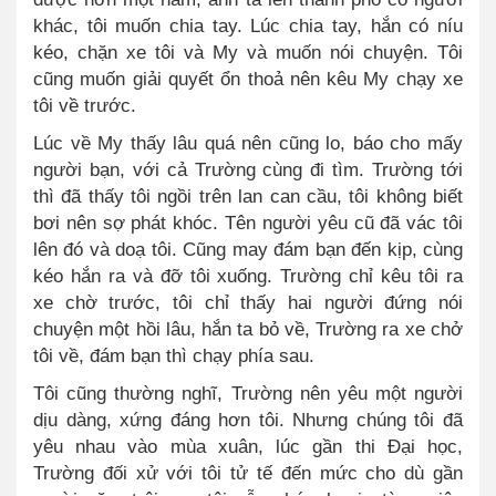
khác, tôi muốn chia tay. Lúc chia tay, hắn có níu
kéo, chặn xe tôi và My và muốn nói chuyện. Tôi
cũng muốn giải quyết ổn thoả nên kêu My chạy xe
tôi về trước.
Lúc về My thấy lâu quá nên cũng lo, báo cho mấy
người bạn, với cả Trường cùng đi tìm. Trường tới
thì đã thấy tôi ngồi trên lan can cầu, tôi không biết
bơi nên sợ phát khóc. Tên người yêu cũ đã vác tôi
lên đó và doạ tôi. Cũng may đám bạn đến kịp, cùng
kéo hắn ra và đỡ tôi xuống. Trường chỉ kêu tôi ra
xe chờ trước, tôi chỉ thấy hai người đứng nói
chuyện một hồi lâu, hắn ta bỏ về, Trường ra xe chở
tôi về, đám bạn thì chạy phía sau.
Tôi cũng thường nghĩ, Trường nên yêu một người
dịu dàng, xứng đáng hơn tôi.
Nhưng chúng tôi đã
yêu nhau vào mùa xuân, lúc gần thi Đại học,
Trường đối xử với tôi tử tế đến mức cho dù gần