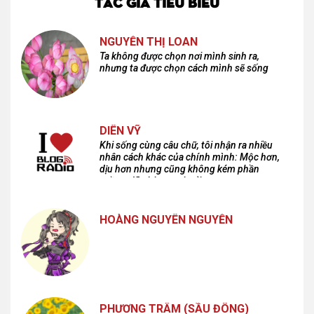
TÁC GIẢ TIÊU BIỂU
NGUYỄN THỊ LOAN
Ta không được chọn nơi mình sinh ra,
nhưng ta được chọn cách mình sẽ sống
DIÊN VỸ
Khi sống cùng câu chữ, tôi nhận ra nhiều
nhân cách khác của chính mình: Mộc hơn,
dịu hơn nhưng cũng không kém phần
cuồng dã và hoang hoải...
HOÀNG NGUYÊN NGUYỄN
PHƯƠNG TRÂM (SẦU ĐÔNG)