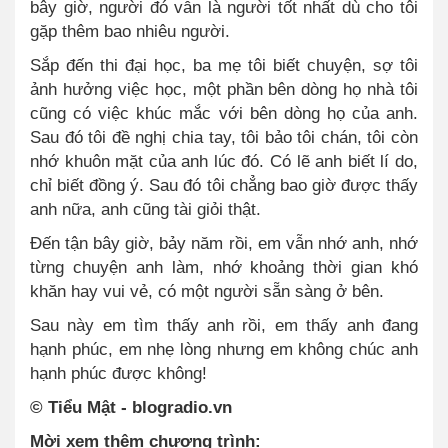
bây giờ, người đó vẫn là người tốt nhất dù cho tôi
gặp thêm bao nhiêu người.
Sắp đến thi đại học, ba mẹ tôi biết chuyện, sợ tôi
ảnh hưởng việc học, một phần bên dòng họ nhà tôi
cũng có việc khúc mắc với bên dòng họ của anh.
Sau đó tôi đề nghị chia tay, tôi bảo tôi chán, tôi còn
nhớ khuôn mặt của anh lúc đó. Có lẽ anh biết lí do,
chỉ biết đồng ý. Sau đó tôi chẳng bao giờ được thấy
anh nữa, anh cũng tài giỏi thật.
Đến tận bây giờ, bảy năm rồi, em vẫn nhớ anh, nhớ
từng chuyện anh làm, nhớ khoảng thời gian khó
khăn hay vui vẻ, có một người sẵn sàng ở bên.
Sau này em tìm thấy anh rồi, em thấy anh đang
hạnh phúc, em nhẹ lòng nhưng em không chúc anh
hạnh phúc được không!
© Tiểu Mật - blogradio.vn
Mời xem thêm chương trình: