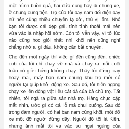
một mình buồn quá, hai đứa cũng hay đi chung xe,
ở chung cũng tiện. Trọ của tôi dãy nam đối diện dãy
nữ nên cũng nhiều chuyện lạ đời, thú vị lắm. Nhỏ
bạn tôi được cái đẹp gái, tính tình thoải mái nên
vừa vào là nhập hội sớm. Còn tôi vẫn vậy, vì tôi lúc
nào cũng học giỏi nhất nhì khối nên cũng nghĩ
chẳng nhờ ai gì đâu, không cần bắt chuyện.
Cho đến một ngày thì việc gì đến cũng đến, chiếc
cub của tôi chỉ chạy về nhà và chạy ra mỗi cuối
tuần nó giở chứng không chạy. Thấy tôi đứng loay
hoay mãi, mấy bạn nam chung khu trọ mới có
người lại giúp khởi động xe. Sau đó, tôi hiên ngang
chạy xe lên đống vật liệu cát đá của bà chủ trọ. Tất
nhiên, tôi ngã ra giữa sân nhà trọ. Hàng chục cặp
mắt nhìn, ước gì có cái lỗ mà chui xuống. Sau đó
trong đám người, có hai bạn nam cùng khối, một đỡ
xe một đỡ người đứng dậy. Người đỡ tôi là Kiên,
nhưng ánh mắt tôi va vào sự ngại ngùng của