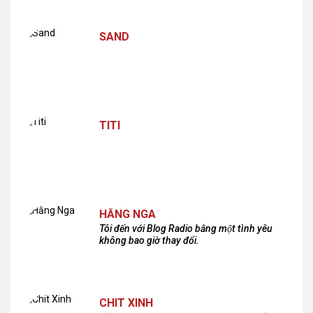
SAND
TITI
HẰNG NGA
Tôi đến với Blog Radio bằng một tình yêu
không bao giờ thay đổi.
CHIT XINH