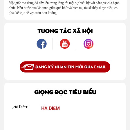
Một giấc mơ dang dở dấy lên trong lòng tôi một sự hiếu kỳ với dáng vẻ của hạnh
phúc. Nếu bước qua lằn ranh giữa quá khứ và hiện tại, tôi sẽ thấy được điều, có
phải kết cục sẽ vẹn tròn hơn không.
TƯƠNG TÁC XÃ HỘI
GIỌNG ĐỌC TIÊU BIỂU
HÀ DIỄM