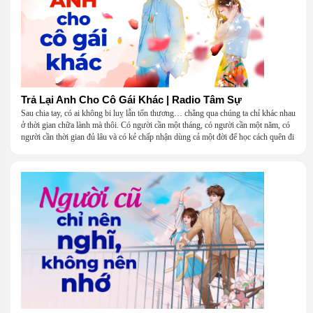
Trả Lại Anh Cho Cô Gái Khác | Radio Tâm Sự
Sau chia tay, có ai không bi luỵ lẫn tổn thương… chẳng qua chúng ta chỉ khác nhau
ở thời gian chữa lành mà thôi. Có người cần một tháng, có người cần một năm, có
người cần thời gian đủ lâu và có kẻ chấp nhận dùng cả một đời để học cách quên đi
một người.