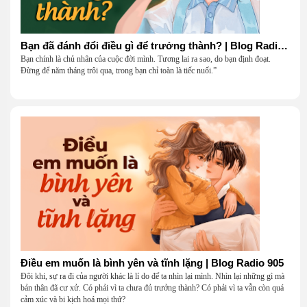
Bạn đã đánh đổi điều gì để trưởng thành? | Blog Radio 906
Bạn chính là chủ nhân của cuộc đời mình. Tương lai ra sao, do bạn định đoạt.
Đừng để năm tháng trôi qua, trong bạn chỉ toàn là tiếc nuối.”
Điều em muốn là bình yên và tĩnh lặng | Blog Radio 905
Đôi khi, sự ra đi của người khác là lí do để ta nhìn lại mình. Nhìn lại những gì mà
bản thân đã cư xử. Có phải vì ta chưa đủ trưởng thành? Có phải vì ta vẫn còn quá
cảm xúc và bi kịch hoá mọi thứ?