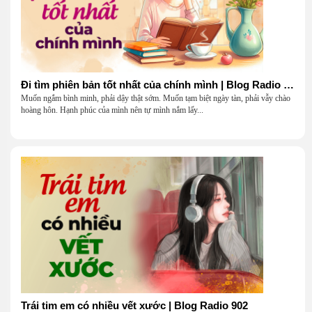
Đi tìm phiên bản tốt nhất của chính mình | Blog Radio 903
Muốn ngắm bình minh, phải dậy thật sớm. Muốn tạm biệt ngày tàn, phải vẫy chào
hoàng hôn. Hạnh phúc của mình nên tự mình nắm lấy...
Trái tim em có nhiều vết xước | Blog Radio 902