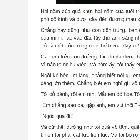
Hai năm của quá khứ, hai năm của tuổi tr
phố cổ kính và dưới cây đèn đường màu x
Chẳng hay cũng như con côn trùng, ban đ
của mình, lao vào đậu lấy thứ ánh sáng nh
Tôi là một côn trùng như thế trước đây ư?
Gặp em trên con đường, lúc đó đã được h
Vì bận lo nhiều việc. Và hôm ấy, tôi thấy 
Ngồi kế bên, im lặng, chẳng biết nói gì, e
càng lớn thêm. Chẳng biết em nghĩ gì, vô t
Tôi dỗ dành, rồi em nín. Mắt em đỏ hoe.Tôi
“Em chẳng sao cả, gặp anh, em vui thôi!” 
“Ngốc quá đi!”
Và cứ thế, dường như tôi quá vô tâm, quê
khiến tôi phải cật lực liên tục. Và tôi bỏ r