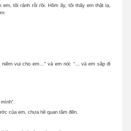
 em, tôi rảnh rỗi rồi. Hôm ấy, tôi thấy em thật lạ,
em:
 niềm vui cho em…” và em nói: “... và em sắp đi
 mình”.
 ước của em, chưa hề quan tâm đến.