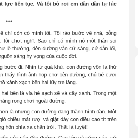
t lực liên tục. Và tôi bỏ rơi em dần dần tự lúc
***
thể chỉ còn có mình tôi. Tôi rảo bước về nhà, bỗng
, tôi chợt nghĩ. Sao chỉ có mình nó một thân soi
hư lẽ thường, đèn đường vẫn cứ sáng, cứ dẫn lối,
a nguồn sáng hy vọng của cuộc đời.
g bước đi. Nhìn từ quá khứ, con đường vốn là thứ
ẫn thấy hình ảnh họp chợ bên đường, chú bé cưỡi
hồ xành xạch bên hai lũy tre làng.
 hai bên là vỉa hè sạch sẽ và cây xanh. Trong một
 tháng rong chơi ngoài đường.
y hơn là những con đường đang thành hình dần. Một
ió chiều mát rượi và giật dây con diều cao tít trên
 hôn phía xa chân trời. Thật là tuyệt!
 hiện của cây đèn đường. Cao lớn và cứng cáp, cứ