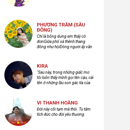
PHƯƠNG TRÂM (SẦU
ĐÔNG)
Chỉ là bỗng dưng em thấy cô
đơnGiữa phố xá thênh thang
đông như hộiDòng người ấy vẫn
bước qua rất vộiMột nửa cuộc
đời ta để lại nơi đâu?
KIRA
"Sau này, trong những giấc mơ
tôi luôn thấy mình gọi tên cậu, cái
tên ở những lầu son gác tía của
quá khứ."
VI THANH HOÀNG
Đời này cõi tạm mà thôi. Tu tâm
tích đức cho đời yêu thương.