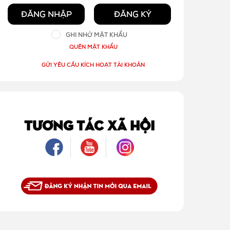
ĐĂNG NHẬP
ĐĂNG KÝ
GHI NHỚ MẬT KHẨU
QUÊN MẬT KHẨU
GỬI YÊU CẦU KÍCH HOẠT TÀI KHOẢN
TƯƠNG TÁC XÃ HỘI