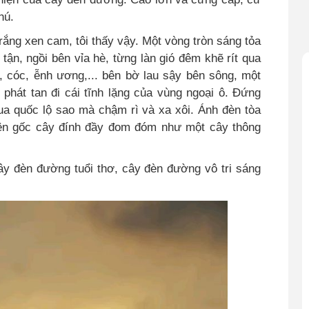
hú.
rắng xen cam, tôi thấy vậy. Một vòng tròn sáng tỏa
ận, ngồi bên vỉa hè, từng làn gió đêm khẽ rít qua
ái, cóc, ễnh ương,... bên bờ lau sậy bên sông, một
phát tan đi cái tĩnh lặng của vùng ngoại ô. Đứng
ua quốc lộ sao mà chậm rì và xa xôi. Ánh đèn tòa
bên gốc cây đính đầy đom đóm như một cây thông
y đèn đường tuổi thơ, cây đèn đường vô tri sáng