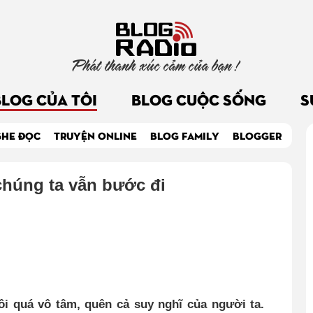
Phát thanh xúc cảm của bạn !
BLOG CỦA TÔI
BLOG CUỘC SỐNG
S
GHE ĐỌC
TRUYỆN ONLINE
BLOG FAMILY
BLOGGER
húng ta vẫn bước đi
ôi quá vô tâm, quên cả suy nghĩ của người ta.