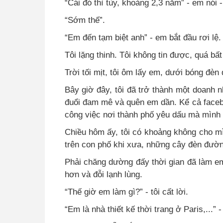
“Cái đó thì tùy, khoảng 2,3 năm” - em nói 
“Sớm thế”.
“Em đến tạm biệt anh” - em bắt đầu rơi lệ.
Tôi lặng thinh. Tôi không tin được, quá bấ
Trời tối mịt, tôi ôm lấy em, dưới bóng đèn 
Bây giờ đây, tôi đã trở thành một doanh 
đuổi đam mê và quên em dần. Kể cả faceboo
công việc nơi thành phố yêu dấu mà mình 
Chiều hôm ấy, tôi có khoảng không cho m
trên con phố khi xưa, những cây đèn đường
Phải chăng dường đấy thời gian đã làm e
hơn và đỗi lạnh lùng.
“Thế giờ em làm gì?” - tôi cất lời.
“Em là nhà thiết kế thời trang ở Paris,...” 