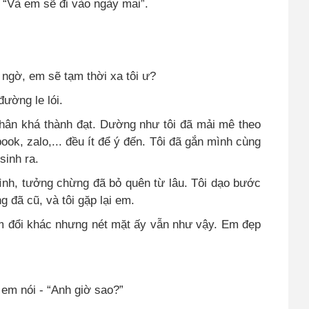
- “Và em sẽ đi vào ngày mai”.
t ngờ, em sẽ tạm thời xa tôi ư?
đường le lói.
nhân khá thành đạt. Dường như tôi đã mải mê theo
k, zalo,... đều ít để ý đến. Tôi đã gắn mình cùng
sinh ra.
ình, tưởng chừng đã bỏ quên từ lâu. Tôi dạo bước
 đã cũ, và tôi gặp lại em.
m đổi khác nhưng nét mặt ấy vẫn như vậy. Em đẹp
- em nói - “Anh giờ sao?”