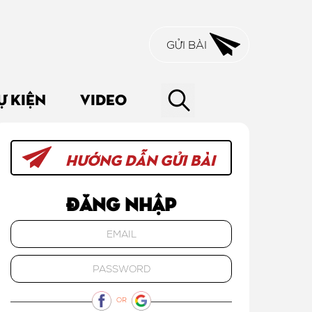
GỬI BÀI
Ự KIỆN
VIDEO
HƯỚNG DẪN GỬI BÀI
Đăng nhập
OR