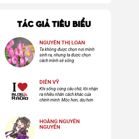
TÁC GIẢ TIÊU BIỂU
NGUYỄN THỊ LOAN
Ta không được chọn nơi mình
sinh ra, nhưng ta được chọn
cách mình sẽ sống
DIÊN VỸ
Khi sống cùng câu chữ, tôi nhận
ra nhiều nhân cách khác của
chính mình: Mộc hơn, dịu hơn
nhưng cũng không kém phần
cuồng dã và hoang hoải...
HOÀNG NGUYÊN
NGUYỄN