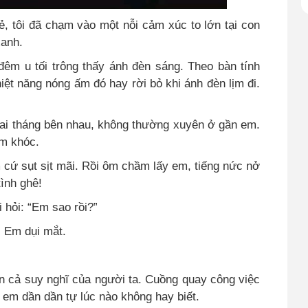
ẻ, tôi đã chạm vào một nỗi cảm xúc to lớn tại con
anh.
êm u tối trông thấy ánh đèn sáng. Theo bàn tính
iệt năng nóng ấm đó hay rời bỏ khi ánh đèn lịm đi.
ai tháng bên nhau, không thường xuyên ở gần em.
em khóc.
m cứ sụt sịt mãi. Rồi ôm chầm lấy em, tiếng nức nở
ình ghê!
 hỏi: “Em sao rồi?”
- Em dụi mắt.
n cả suy nghĩ của người ta. Cuồng quay công việc
ơi em dần dần tự lúc nào không hay biết.