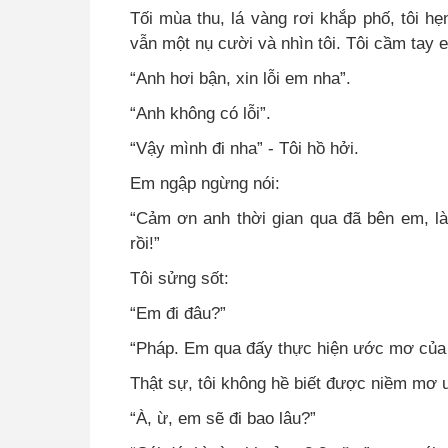
Tối mùa thu, lá vàng rơi khắp phố, tôi hẹn
vẫn một nụ cười và nhìn tôi. Tôi cầm tay 
“Anh hơi bận, xin lỗi em nha”.
“Anh không có lỗi”.
“Vậy mình đi nha” - Tôi hồ hởi.
Em ngập ngừng nói:
“Cảm ơn anh thời gian qua đã bên em, là
rồi!”
Tôi sửng sốt:
“Em đi đâu?”
“Pháp. Em qua đấy thực hiện ước mơ của
Thật sự, tôi không hề biết được niềm mơ
“À, ừ, em sẽ đi bao lâu?”