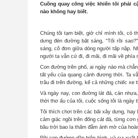
Cuồng quay công việc khiến tôi phải cậ
nào không hay biết.
Chúng tôi tạm biệt, giờ chỉ mình tôi, có 
dưng đèn đường bật sáng, “Tối rồi sao?”
sáng, cô đơn giữa dòng người tấp nập. N
người ta vẫn cứ đi, đi mãi, đi mãi về phí
Con đường trên phố, ai ngày nào mà chẳn
tất yếu của quang cảnh đương thời. Ta v
trâu đi trên đường, kể cả những chiếc xe t
Và ngày nay, con đường lát đá, cán nhựa,
thời thơ ấu của tôi, cuộc sống tôi là ngày
Tôi thích chơi trên các bãi xây dựng, ha
cảm giác ngồi trên đống cát đá, từng cơn g
bầu trời bao la thấm đẫm ánh mờ của hoàng
Rồi con đường dần hiện hình, và sự xuất