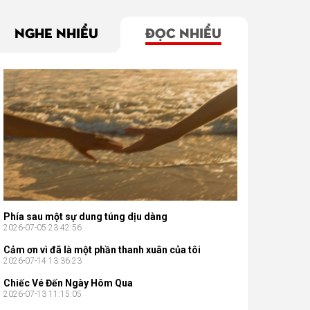
NGHE NHIỀU
ĐỌC NHIỀU
Phía sau một sự dung túng dịu dàng
2026-07-05 23:42:56
Cảm ơn vì đã là một phần thanh xuân của tôi
2026-07-14 13:36:23
Chiếc Vé Đến Ngày Hôm Qua
2026-07-13 11:15:05