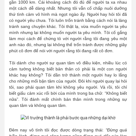
gần 1000 km. Cái khoảng cách đó đủ để người ta xa nhau
một cách dễ dàng nhất. Nhưng tôi vẫn cố chấp nuôi dưỡng
thứ tình cảm vô hình mà ngọt ngào ấy. Người hay hỏi tôi đã
có người yêu chưa. Tôi luôn trốn tránh bằng cách nói là lảng
tránh sang chuyện khác. Tôi thật lạ, vừa muốn người ta yêu
mình nhưng lại không muốn người ta yêu mình. Tôi cố gắng
làm mọi cách để chứng tỏ với người rằng tôi đang yêu một
anh nào đó, nhưng lại không thể trốn tránh được những giây
phút cô đơn để nói với người rằng tôi đang rất cô đơn.
Tôi dành cho người sự quan tâm vô điều kiện, nhiều lúc có
cảm tưởng không biết bản thân có phải là một con người
khác hay không? Tôi dần trở thành một người hay lo lắng
cho những mối bận tâm của người. Đôi khi người quay lại hỏi
tôi, sao phải quan tâm khi không yêu người. Và rồi, tôi chỉ
biết giấu cảm xúc rối bời của mình trong ba chữ: “Không biết
nữa”. Tôi đánh mất chính bản thân mình trong những sự
quan tâm và không quan tâm.
Đêm nay vô tình tôi đọc được dòng trạng thái:
“Đừng quá
hiền lành, đừng quá rộng lượng cũng đừng quá dốc sức làm