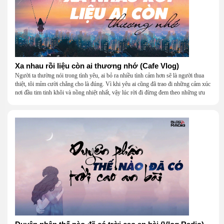
Xa nhau rồi liệu còn ai thương nhớ (Cafe Vlog)
Người ta thường nói trong tình yêu, ai bỏ ra nhiều tình cảm hơn sẽ là người thua
thiệt, tôi mỉm cười chẳng cho là đúng. Vì khi yêu ai cũng đã trao đi những cảm xúc
nơi đầu tim tinh khôi và nồng nhiệt nhất, vậy lúc rời đi đừng đem theo những ưu
phiền, hãy để nụ cười hong khô giọt nước mắt; ai thắng ai thua đâu còn quan trọng,
chuyện tùy duyên, thôi thì mặc mây trời...