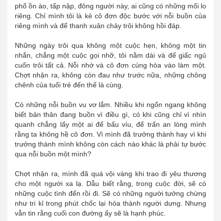
phố ồn ào, tấp nập, đông người này, ai cũng có những mối lo
riêng. Chỉ mình tôi là kẻ cô đơn độc bước với nỗi buồn của
riêng mình và để thanh xuân chảy trôi không hồi đáp.
Những ngày trôi qua không một cuộc hẹn, không một tin
nhắn, chẳng một cuộc gọi nhỡ, tôi nằm dài và để giấc ngủ
cuốn trôi tất cả. Nỗi nhớ và cô đơn cùng hòa vào làm một.
Chợt nhận ra, không còn đau như trước nữa, những chông
chênh của tuổi trẻ đến thế là cùng.
Có những nỗi buồn vu vơ lắm. Nhiều khi ngổn ngang không
biết bản thân đang buồn vì điều gì, có khi cũng chỉ vì nhìn
quanh chẳng lấy một ai để bấu víu, để trấn an lòng mình
rằng ta không hề cô đơn. Vì mình đã trưởng thành hay vì khi
trưởng thành mình không còn cách nào khác là phải tự bước
qua nỗi buồn một mình?
Chợt nhận ra, mình đã quá vội vàng khi trao đi yêu thương
cho một người xa lạ. Dẫu biết rằng, trong cuộc đời, sẽ có
những cuộc tình đến rồi đi. Sẽ có những người tưởng chừng
như tri kỉ trong phút chốc lại hóa thành người dưng. Nhưng
vẫn tin rằng cuối con đường ấy sẽ là hạnh phúc.