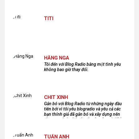
TITI
HẰNG NGA
Tôi đến với Blog Radio bằng một tình yêu
không bao giờ thay đổi.
CHIT XINH
Gắn bó với Blog Radio từ những ngày đầu
tiên bởi vì tôi yêu blogradio và yêu cả các
bạn thính giả đã gắn bó và xây dựng nên
chương trình phát thanh xúc cảm này!Cám
ơn các bạn rất nhiều!
TUẤN ANH