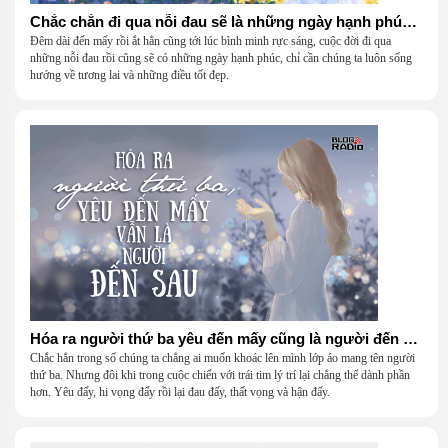
Chắc chắn đi qua nỗi đau sẽ là những ngày hạnh phúc (Cafe Vlog)
Đêm dài đến mấy rồi ắt hẳn cũng tới lúc bình minh rực sáng, cuộc đời đi qua
những nỗi đau rồi cũng sẽ có những ngày hạnh phúc, chỉ cần chúng ta luôn sống
hướng về tương lai và những điều tốt đẹp.
Hóa ra người thứ ba yêu đến mấy cũng là người đến sau (Vlog Radio)
Chắc hẳn trong số chúng ta chẳng ai muốn khoác lên mình lớp áo mang tên người
thứ ba. Nhưng đôi khi trong cuộc chiến với trái tim lý trí lại chẳng thể dành phần
hơn. Yêu đấy, hi vọng đấy rồi lại đau đấy, thất vọng và hận đấy.