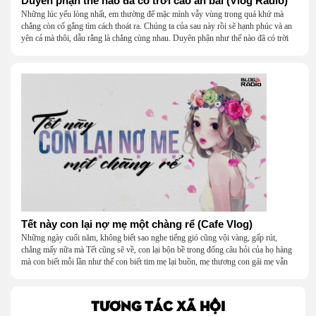
Duyên phận thế nào đã có trời cao an bài (Vlog Radio)
Những lúc yếu lòng nhất, em thường để mặc mình vẫy vùng trong quá khứ mà
chẳng còn cố gắng tìm cách thoát ra. Chúng ta của sau này rồi sẽ hạnh phúc và an
yên cả mà thôi, dẫu rằng là chẳng cùng nhau. Duyên phận như thế nào đã có trời
cao an bài, sau những ngày mưa gió bủa vây thì cũng sẽ có những ngày nắng ấm,
em vốn dĩ có thể lấy lại tinh thần rất nhanh nên mọi cảm xúc tiêu cực đều đi qua và
bầu trời lại trong vắt, xinh đẹp.
Tết này con lại nợ mẹ một chàng rể (Cafe Vlog)
Những ngày cuối năm, không biết sao nghe tiếng gió cũng vội vàng, gấp rút,
chẳng mấy nữa mà Tết cũng sẽ về, con lại bộn bề trong đống câu hỏi của họ hàng
mà con biết mỗi lần như thế con biết tim mẹ lại buồn, mẹ thương con gái mẹ vẫn
chưa yên bề gia thất. Và con, con lại nợ mẹ một chàng rể mà năm trước con hứa sẽ
tìm cho mẹ.
TƯƠNG TÁC XÃ HỘI