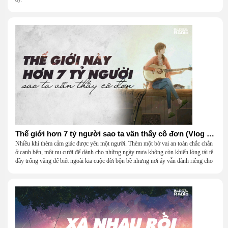
Thế giới hơn 7 tỷ người sao ta vẫn thấy cô đơn (Vlog Radio)
Nhiều khi thèm cảm giác được yêu một người. Thèm một bờ vai an toàn chắc chắn
ở cạnh bên, một nụ cười để dành cho những ngày mưa không còn khiến lòng tái tê
đầy trống vắng để biết ngoài kia cuộc đời bộn bề nhưng nơi ấy vẫn dành riêng cho
mình một khoảng trời bình yên.