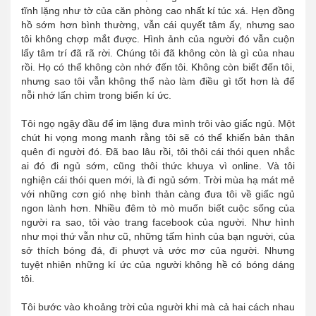
tĩnh lặng như tờ của căn phòng cao nhất kí túc xá. Hẹn đồng
hồ sớm hơn bình thường, vẫn cái quyết tâm ấy, nhưng sao
tôi không chợp mắt được. Hình ảnh của người đó vẫn cuộn
lấy tâm trí đã rã rời. Chúng tôi đã không còn là gì của nhau
rồi. Họ có thể không còn nhớ đến tôi. Không còn biết đến tôi,
nhưng sao tôi vẫn không thể nào làm điều gì tốt hơn là để
nỗi nhớ lấn chìm trong biển kí ức.
Tôi ngọ ngậy đầu để im lặng đưa mình trôi vào giấc ngủ. Một
chút hi vọng mong manh rằng tôi sẽ có thể khiến bản thân
quên đi người đó. Đã bao lâu rồi, tôi thôi cái thói quen nhắc
ai đó đi ngủ sớm, cũng thôi thức khuya vì online. Và tôi
nghiện cái thói quen mới, là đi ngủ sớm. Trời mùa hạ mát mẻ
với những cơn gió nhẹ bình thản càng đưa tôi về giấc ngủ
ngon lành hơn. Nhiều đêm tò mò muốn biết cuộc sống của
người ra sao, tôi vào trang facebook của người. Như hình
như mọi thứ vẫn như cũ, những tấm hình của bạn người, của
sở thích bóng đá, đi phượt và ước mơ của người. Nhưng
tuyệt nhiên những kí ức của người không hề có bóng dáng
tôi.
Tôi bước vào khoảng trời của người khi mà cả hai cách nhau