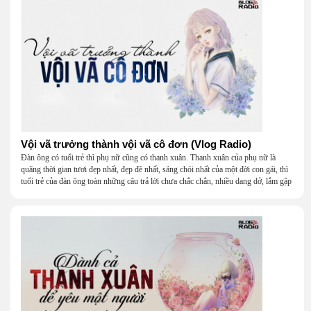
Vội vã trưởng thành vội vã cô đơn (Vlog Radio)
Đàn ông có tuổi trẻ thì phụ nữ cũng có thanh xuân. Thanh xuân của phụ nữ là
quãng thời gian tươi đẹp nhất, đẹp đẽ nhất, sáng chói nhất của một đời con gái, thì
tuổi trẻ của đàn ông toàn những câu trả lời chưa chắc chắn, nhiều dang dở, lắm gập
ghềnh.