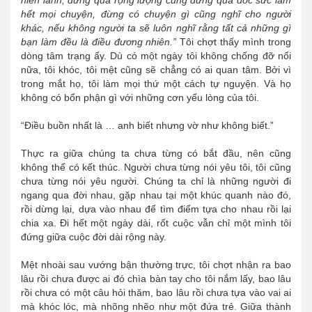
hết mọi chuyện, đừng có chuyện gì cũng nghĩ cho người
khác, nếu không người ta sẽ luôn nghĩ rằng tất cả những gì
bạn làm đều là điều đương nhiên.”
Tôi chợt thấy mình trong
dòng tâm trạng ấy. Dù có một ngày tôi không chống đỡ nổi
nữa, tôi khóc, tôi mệt cũng sẽ chẳng có ai quan tâm. Bởi vì
trong mắt họ, tôi làm mọi thứ một cách tự nguyện. Và họ
không có bổn phận gì với những cơn yếu lòng của tôi.
“Điều buồn nhất là … anh biết nhưng vờ như không biết.”
Thực ra giữa chúng ta chưa từng có bắt đầu, nên cũng
không thể có kết thúc. Người chưa từng nói yêu tôi, tôi cũng
chưa từng nói yêu người. Chúng ta chỉ là những người đi
ngang qua đời nhau, gặp nhau tại một khúc quanh nào đó,
rồi dừng lại, dựa vào nhau để tìm điểm tựa cho nhau rồi lại
chia xa. Đi hết một ngày dài, rốt cuộc vẫn chỉ một mình tôi
đứng giữa cuộc đời dài rộng này.
Mệt nhoài sau vướng bận thường trực, tôi chợt nhận ra bao
lâu rồi chưa được ai đó chìa bàn tay cho tôi nắm lấy, bao lâu
rồi chưa có một câu hỏi thăm, bao lâu rồi chưa tựa vào vai ai
mà khóc lóc, mà nhõng nhẽo như một đứa trẻ. Giữa thành