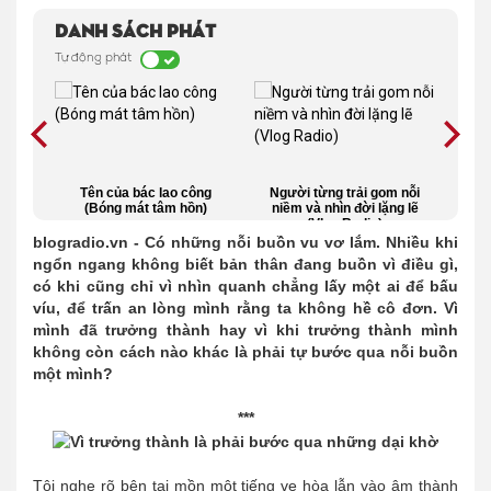
Danh sách phát
Tự động phát
Vlog)
Tên của bác lao công
Người từng trải gom nỗi
Th
(Bóng mát tâm hồn)
niềm và nhìn đời lặng lẽ
n
(Vlog Radio)
blogradio.vn - Có những nỗi buồn vu vơ lắm. Nhiều khi
ngổn ngang không biết bản thân đang buồn vì điều gì,
có khi cũng chỉ vì nhìn quanh chẳng lấy một ai để bấu
víu, để trấn an lòng mình rằng ta không hề cô đơn. Vì
mình đã trưởng thành hay vì khi trưởng thành mình
không còn cách nào khác là phải tự bước qua nỗi buồn
một mình?
***
Tôi nghe rõ bên tai mồn một tiếng ve hòa lẫn vào âm thành